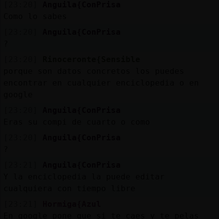
[23:20]
Anguila{ConPrisa
Como lo sabes
[23:20]
Anguila{ConPrisa
?
[23:20]
Rinoceronte{Sensible
porque son datos concretos los puedes
encontrar en cualquier enciclopedia o en
google
[23:20]
Anguila{ConPrisa
Eras su compi de cuarto o como
[23:20]
Anguila{ConPrisa
?
[23:21]
Anguila{ConPrisa
Y la enciclopedia la puede editar
cualquiera con tiempo libre
[23:21]
Hormiga{Azul
En google pone que si te caes y te pelas