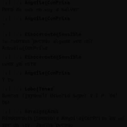
[23:10]
Anguila{ConPrisa
Pero de que me voy a salvar
[23:10]
Anguila{ConPrisa
?
[23:10]
Rinoceronte{Sensible
tu habraas pecado alguna vez no?
Anguila{ConPrisa
[23:10]
Rinoceronte{Sensible
pues ya esta
[23:10]
Anguila{ConPrisa
Y tu
[23:10]
Lobo{Tenaz
Buenas [jaydem]! Usuario Super V.I.P. del
bot.
[23:10]
Hormiga{Azul
Rinoceronte{Sensible Anguila{ConPrisa es un
ser de luz. Jam᳠ha pecado