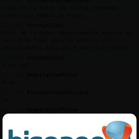
[23:15]
Rinoceronte{Sensible
todo efecto tiene una causaa teoremaa
cientifico ademas de logico
[23:16]
Hormiga{Azul
Osea, de la nada, supuestamente aparece un
se񯲠y dice "oye, pues me aburro, sin
absolutamente nada voy a contruir casitas"
[23:16]
Hormiga{Azul
Y ya, no?
[23:16]
Anguila{ConPrisa
Nooo
[23:16]
Rinoceronte{Sensible
no
[23:16]
Anguila{ConPrisa
Primero hace a los dinosaurios
[23:16]
Anguila{ConPrisa
Y le salió mal