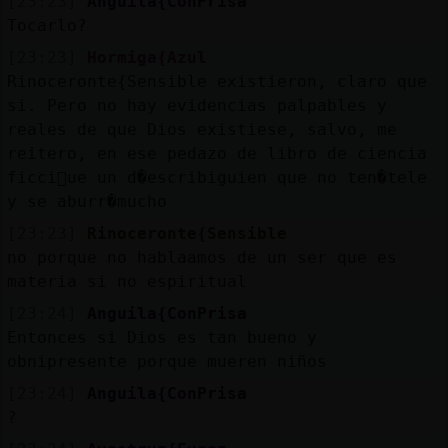
[23:23]
Anguila{ConPrisa
Tocarlo?
[23:23]
Hormiga{Azul
Rinoceronte{Sensible existieron, claro que
si. Pero no hay evidencias palpables y
reales de que Dios existiese, salvo, me
reitero, en ese pedazo de libro de ciencia
ficci󮠱ue un d�escribi󠡬guien que no ten�tele
y se aburr�mucho
[23:23]
Rinoceronte{Sensible
no porque no hablaamos de un ser que es
materia si no espiritual
[23:24]
Anguila{ConPrisa
Entonces si Dios es tan bueno y
obnipresente porque mueren niños
[23:24]
Anguila{ConPrisa
?