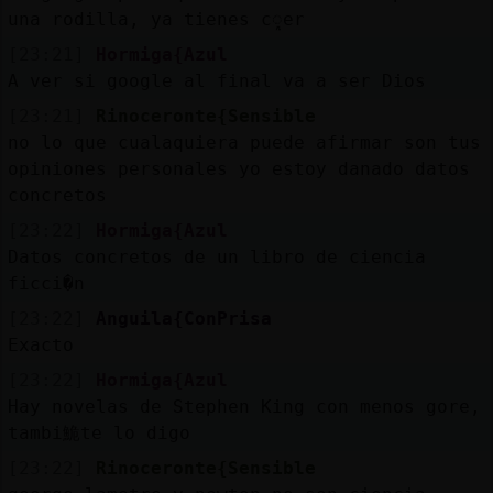
una rodilla, ya tienes cᮣer
[23:21]
Hormiga{Azul
A ver si google al final va a ser Dios
[23:21]
Rinoceronte{Sensible
no lo que cualaquiera puede afirmar son tus
opiniones personales yo estoy danado datos
concretos
[23:22]
Hormiga{Azul
Datos concretos de un libro de ciencia
ficci�n
[23:22]
Anguila{ConPrisa
Exacto
[23:22]
Hormiga{Azul
Hay novelas de Stephen King con menos gore,
tambi鮠te lo digo
[23:22]
Rinoceronte{Sensible