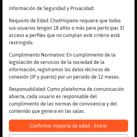
[23:18]
Hormiga{Azul
Información de Seguridad y Privacidad:
Ergo Dios es nadie, y no existe
[23:18]
Anguila{ConPrisa
Requisito de Edad: ChatHispano requiere que todos
Por tanto dios no existe más que en la
sus usuarios tengan 18 años o más para participar. El
cabeza de los creyentes
acceso a perfiles que no cumplan este criterio está
restringido.
[23:18]
Rinoceronte{Sensible
la definicion de Dios es creador
Cumplimiento Normativo: En cumplimiento de la
[23:18]
Rinoceronte{Sensible
legislación de servicios de la sociedad de la
entonces dime de donde salio el universo y
información, registramos los datos técnicos de
lo creado
conexión (IP y puerto) por un periodo de 12 meses.
[23:18]
Rinoceronte{Sensible
Responsabilidad: Como plataforma de comunicación
si no existe un creador o entidad suprema
abierta, cada usuario es responsable del
[23:18]
Anguila{ConPrisa
cumplimiento de las normas de convivencia y del
Se llama Big Bang
contenido que genera en las salas.
[23:19]
Anguila{ConPrisa
Confirmar mayoría de edad - Entrar
De nada