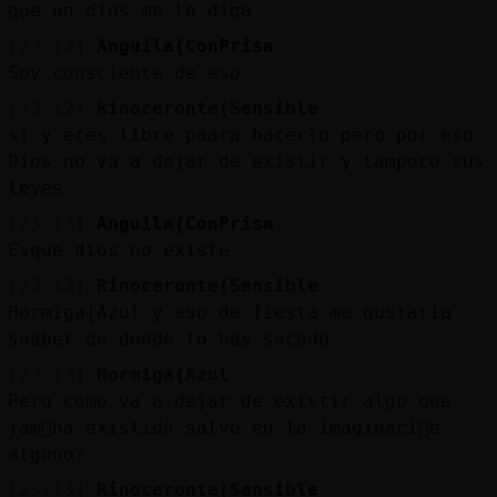
que un dios me lo diga
[23:12]
Anguila{ConPrisa
Soy consciente de eso
[23:12]
Rinoceronte{Sensible
si y eres libre paara hacerlo pero por eso
Dios no va a dejar de existir y tampoco sus
leyes
[23:13]
Anguila{ConPrisa
Esque dios no existe
[23:13]
Rinoceronte{Sensible
Hormiga{Azul y eso de fiesta me gustaria
saaber de donde lo has sacado
[23:13]
Hormiga{Azul
Pero como va a dejar de existir algo que
jam᳠ha existido salvo en la imaginaci󮠤e
alguno?
[23:13]
Rinoceronte{Sensible