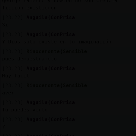
george lametre y newton no son ciencia
ficcion existieron
[23:22]
Anguila{ConPrisa
Si
[23:23]
Anguila{ConPrisa
Y Dios solo existe en tu imaginación
[23:23]
Rinoceronte{Sensible
pues demuestramelo
[23:23]
Anguila{ConPrisa
Muy facil
[23:23]
Rinoceronte{Sensible
aver
[23:23]
Anguila{ConPrisa
Tu puedes verlo
[23:23]
Anguila{ConPrisa
?