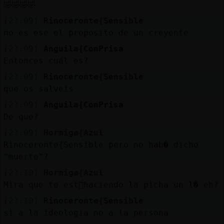
Mis
🤣🤣🤣🤣
blogs
[23:09]
Rinoceronte{Sensible
no es ese el proposito de un creyente
[23:09]
Anguila{ConPrisa
Entonces cuál es?
Mis
foros
[23:09]
Rinoceronte{Sensible
que os salveis
[23:09]
Anguila{ConPrisa
De que?
Registr
un
[23:09]
Hormiga{Azul
canal
Rinoceronte{Sensible pero no hab� dicho
"muerte"?
[23:10]
Hormiga{Azul
Mira que te est᳠haciendo la picha un l� eh?
Más
[23:10]
Rinoceronte{Sensible
gestion
si a la ideologia no a la persona