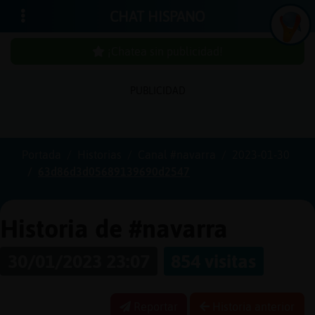
CHAT HISPANO
¡Chatea sin publicidad!
PUBLICIDAD
Iniciar
sesión
Portada
Historias
Canal #navarra
2023-01-30
63d86d3d05689139690d2547
¡Chatea
sin
publici
Historia de #navarra
30/01/2023 23:07
854 visitas
Crear
una
Reportar
Historia anterior
cuenta