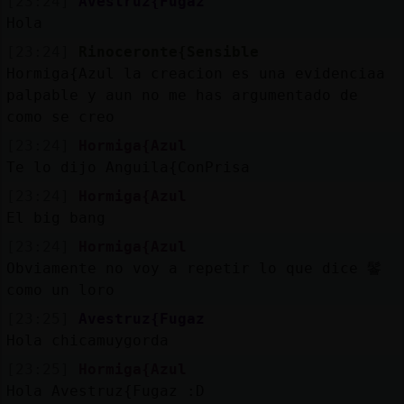
[23:24]
Avestruz{Fugaz
Hola
[23:24]
Rinoceronte{Sensible
Hormiga{Azul la creacion es una evidenciaa
palpable y aun no me has argumentado de
como se creo
[23:24]
Hormiga{Azul
Te lo dijo Anguila{ConPrisa
[23:24]
Hormiga{Azul
El big bang
[23:24]
Hormiga{Azul
Obviamente no voy a repetir lo que dice 鬠
como un loro
[23:25]
Avestruz{Fugaz
Hola chicamuygorda
[23:25]
Hormiga{Azul
Hola Avestruz{Fugaz :D