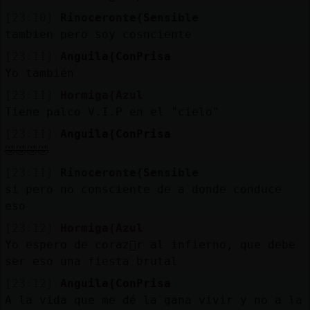
[23:10]
Rinoceronte{Sensible
tambien pero soy cosnciente
[23:11]
Anguila{ConPrisa
Yo también
[23:11]
Hormiga{Azul
Tiene palco V.I.P en el "cielo"
[23:11]
Anguila{ConPrisa
🤣🤣🤣🤣
[23:11]
Rinoceronte{Sensible
si pero no consciente de a donde conduce
eso
[23:12]
Hormiga{Azul
Yo espero de coraz󮠩r al infierno, que debe
ser eso una fiesta brutal
[23:12]
Anguila{ConPrisa
A la vida que me dé la gana vivir y no a la