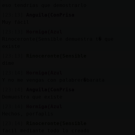
eso tendrias que demostrarlo
[23:13]
Anguila{ConPrisa
Muy fácil
[23:13]
Hormiga{Azul
Rinoceronte{Sensible demuestra t� que
existe
[23:13]
Rinoceronte{Sensible
dime
[23:14]
Hormiga{Azul
Y no me vengas con palabrer�barata
[23:14]
Anguila{ConPrisa
Demuestra que existe
[23:14]
Hormiga{Azul
Hechos, porfaplis
[23:14]
Rinoceronte{Sensible
facil mediante todo lo creado