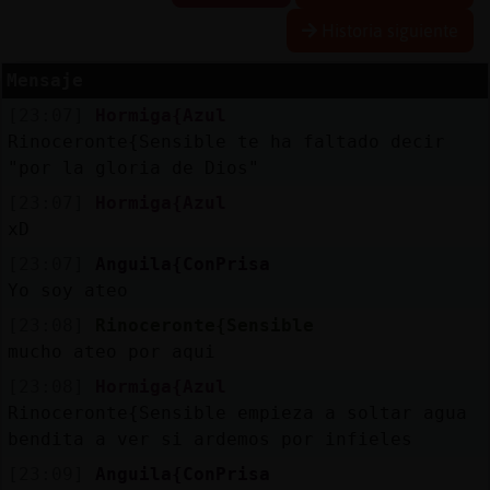
Historia siguiente
Mensaje
Reserva
[23:07]
Hormiga{Azul
alias
Rinoceronte{Sensible te ha faltado decir
"por la gloria de Dios"
[23:07]
Hormiga{Azul
Actuali
xD
contras
[23:07]
Anguila{ConPrisa
Yo soy ateo
[23:08]
Rinoceronte{Sensible
Actuali
mucho ateo por aqui
IP
[23:08]
Hormiga{Azul
virtual
Rinoceronte{Sensible empieza a soltar agua
bendita a ver si ardemos por infieles
[23:09]
Anguila{ConPrisa