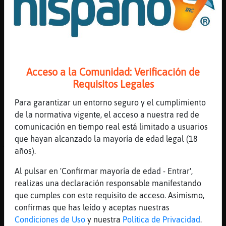
[23:16]
Anguila{ConPrisa
Entonces los mato
[23:16]
Hormiga{Azul
Rinoceronte{Sensible y quien cre󠡠Dios?
[23:16]
Rinoceronte{Sensible
Acceso a la Comunidad: Verificación de
simplemente el es Dios y como es Dios puede
Requisitos Legales
hacer lo que quiera
Para garantizar un entorno seguro y el cumplimiento
[23:16]
Hormiga{Azul
de la normativa vigente, el acceso a nuestra red de
Otro Dios m᳠supremo?
comunicación en tiempo real está limitado a usuarios
[23:17]
Anguila{ConPrisa
que hayan alcanzado la mayoría de edad legal (18
🤣🤣🤣
años).
[23:17]
Rinoceronte{Sensible
Al pulsar en 'Confirmar mayoría de edad - Entrar',
nadie es un ser externo a las leyes fisicas
realizas una declaración responsable manifestando
e universales
que cumples con este requisito de acceso. Asimismo,
[23:17]
Rinoceronte{Sensible
confirmas que has leído y aceptas nuestras
por tanto nadie
Condiciones de Uso
y nuestra
Política de Privacidad
.