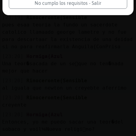
[23:19]
Hormiga{Azul
No cumplo los requisitos - Salir
Big bang el que tiene en la cabeza el pobre
[23:19]
Rinoceronte{Sensible
pues esaa teoria la fundo un sacerdote
catolico llamaado george lametre y no fue
para descartaar la existencia de una deidad
si no para reafirmarla Anguila{ConPrisa
[23:20]
Hormiga{Azul
Una teor�sacada de un se񯲠que no ten�nada
mejor que hacer
[23:20]
Rinoceronte{Sensible
al iguala que newton un creyebte aferrimo
[23:20]
Rinoceronte{Sensible
creyente
[23:20]
Hormiga{Azul
Entonces, yo me puedo sacar una teor�del
sobaco y voilᡠNueva religi󮬠no?