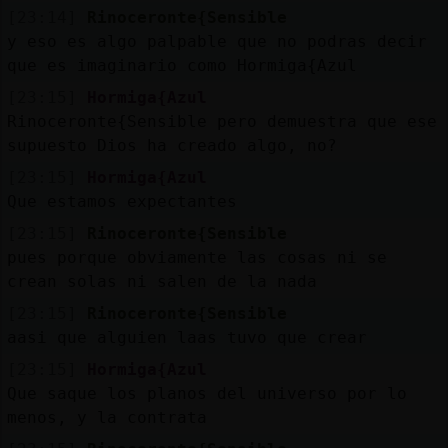
[23:14]
Rinoceronte{Sensible
y eso es algo palpable que no podras decir
que es imaginario como Hormiga{Azul
[23:15]
Hormiga{Azul
Rinoceronte{Sensible pero demuestra que ese
supuesto Dios ha creado algo, no?
[23:15]
Hormiga{Azul
Que estamos expectantes
[23:15]
Rinoceronte{Sensible
pues porque obviamente las cosas ni se
crean solas ni salen de la nada
[23:15]
Rinoceronte{Sensible
aasi que alguien laas tuvo que crear
[23:15]
Hormiga{Azul
Que saque los planos del universo por lo
menos, y la contrata