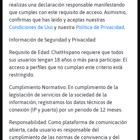
realizas una declaración responsable manifestando
[18:05]
Culebra_Agil
que cumples con este requisito de acceso. Asimismo,
mi lesion no fue de espalda
confirmas que has leído y aceptas nuestras
[18:05]
Culebra_Agil
Condiciones de Uso
y nuestra
Política de Privacidad
.
fue la rodilla
Información de Seguridad y Privacidad:
[18:05]
MapacheFeroz
Pero fue por cojer pesos y andar
Requisito de Edad: ChatHispano requiere que todos
sus usuarios tengan 18 años o más para participar. El
[18:06]
MapacheFeroz
acceso a perfiles que no cumplan este criterio está
Malas posturas con pesos
restringido.
[18:06]
Culebra_Agil
mo,fur que me resbale y me cai
Cumplimiento Normativo: En cumplimiento de la
legislación de servicios de la sociedad de la
[18:06]
MapacheFeroz
información, registramos los datos técnicos de
Algo en el suelo
conexión (IP y puerto) por un periodo de 12 meses.
[18:07]
MapacheFeroz
Prisas
Responsabilidad: Como plataforma de comunicación
abierta, cada usuario es responsable del
[18:07]
MapacheFeroz
cumplimiento de las normas de convivencia y del
Suele suceder