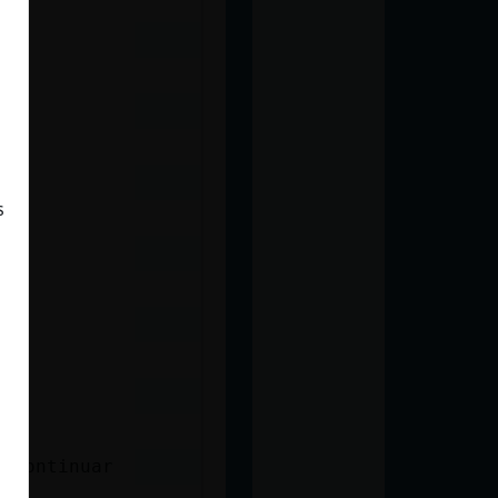
s
e continuar