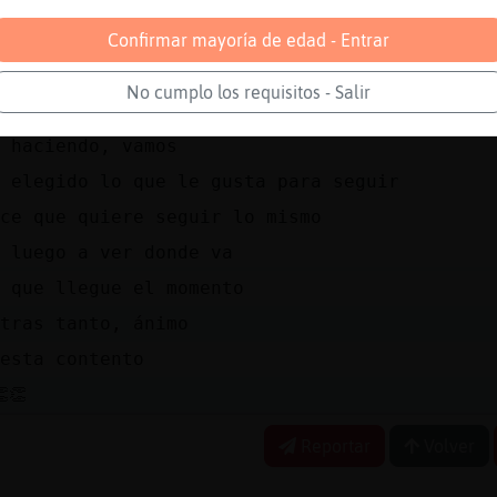
ro
o merecen todos
Confirmar mayoría de edad - Entrar
rle ganas es un sobresaliente
No cumplo los requisitos - Salir
echo fp basica
 haciendo, vamos
 elegido lo que le gusta para seguir
ce que quiere seguir lo mismo
 luego a ver donde va
 que llegue el momento
tras tanto, ánimo
esta contento
👏
Reportar
Volver