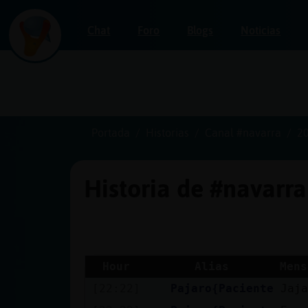
Chat
Foro
Blogs
Noticias
Iniciar
sesión
Portada
Historias
Canal #navarra
2
Historia de #navarr
¡Chatea
sin
publicidad!
Hour
Alias
Mens
[22:22]
Pajaro{Paciente
Jaja
Crear
una