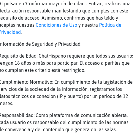
 Mandril\Especial
Al pulsar en 'Confirmar mayoría de edad - Entrar', realizas una
uturo electricista
declaración responsable manifestando que cumples con este
requisito de acceso. Asimismo, confirmas que has leído y
as regado y abonado
aceptas nuestras
Condiciones de Uso
y nuestra
Política de
bien, un chico con chispa
Privacidad
.
Información de Seguridad y Privacidad:
esta contento
Requisito de Edad: ChatHispano requiere que todos sus usuario
legro
tengan 18 años o más para participar. El acceso a perfiles que
 madre más contenta
no cumplan este criterio está restringido.
 si, imaginate
Cumplimiento Normativo: En cumplimiento de la legislación de
al
servicios de la sociedad de la información, registramos los
an bien
datos técnicos de conexión (IP y puerto) por un periodo de 12
meses.
nomo y aire
vir
Responsabilidad: Como plataforma de comunicación abierta,
cada usuario es responsable del cumplimiento de las normas
roximo curso hara ciclo medio, a ver si pued
de convivencia y del contenido que genera en las salas.