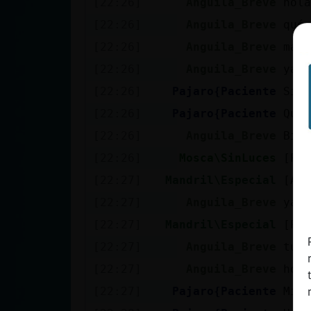
[22:26]
Anguila_Breve
hola
Mis blogs
[22:26]
Anguila_Breve
qué 
[22:26]
Anguila_Breve
más 
Mis foros
[22:26]
Anguila_Breve
ya s
[22:26]
Pajaro{Paciente
Siii
[22:26]
Pajaro{Paciente
Que 
Registrar
[22:26]
Anguila_Breve
Bien
un canal
[22:26]
Mosca\SinLuces
[Paj
[22:27]
Mandril\Especial
[Ang
[22:27]
Anguila_Breve
ya s
Más
[22:27]
Mandril\Especial
[Paj
gestiones
[22:27]
Anguila_Breve
tu p
[22:27]
Anguila_Breve
hola
[22:27]
Pajaro{Paciente
Mi p