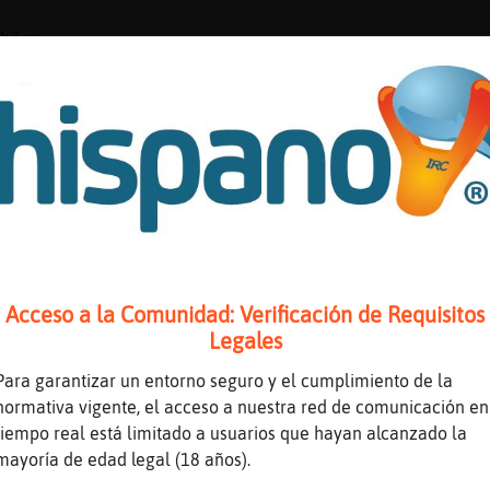
bien
cuadri hoy
omos 3
tal estas Anguila_Breve
aro{Paciente] Holas !!
uila_Breve] igualmente holaaaa
Acceso a la Comunidad: Verificación de Requisitos
abes… palante como los de Alicante
Legales
aro{Paciente] holaaaa
Para garantizar un entorno seguro y el cumplimiento de la
eque?
normativa vigente, el acceso a nuestra red de comunicación en
, jay, guapo
tiempo real está limitado a usuarios que hayan alcanzado la
eque mide ya 1'85 :)
mayoría de edad legal (18 años).