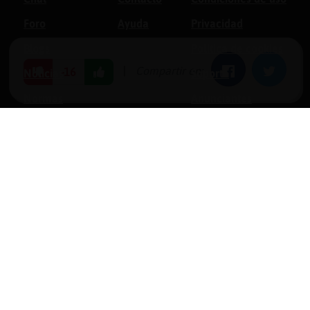
Foro
Ayuda
Privacidad
Blogs
Política de cookies
|
Compartir en:
Facebook
Twitter
-16
Noticias
Soporte
Normas
Anunciantes
Estadísticas
Historias
Tu foro gratis