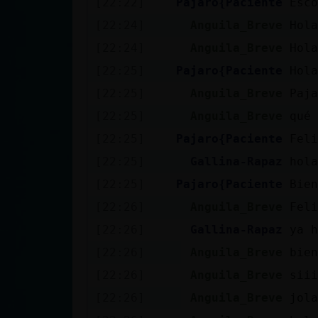
[22:22]
Pajaro{Paciente
Esco
cuenta
[22:24]
Anguila_Breve
Hola
[22:24]
Anguila_Breve
Hola
[22:25]
Pajaro{Paciente
Hola
Reservar
[22:25]
Anguila_Breve
Paja
alias
[22:25]
Anguila_Breve
qué 
[22:25]
Pajaro{Paciente
Feli
Actualizar
[22:25]
Gallina-Rapaz
hola
contraseña
[22:25]
Pajaro{Paciente
Bien
[22:26]
Anguila_Breve
Feli
[22:26]
Gallina-Rapaz
ya h
Actualizar
[22:26]
Anguila_Breve
bien
IP virtual
[22:26]
Anguila_Breve
siii
[22:26]
Anguila_Breve
jola