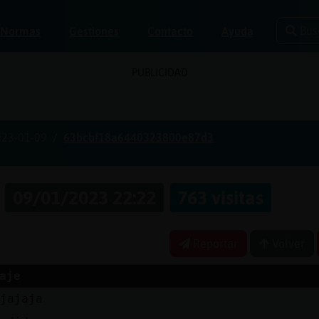
Bus
Normas
Gestiones
Contacto
Ayuda
PUBLICIDAD
023-01-09
63bcbf18a6440323800e87d3
a
09/01/2023 22:22
763 visitas
Reportar
Volver
aje
jajaja