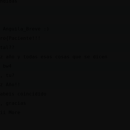
ndidas
 Anguila_Breve :)
ro{Paciente!!!
tal??
z año y todas esas cosas que se dicen
 bw4
, tu?
z Año!!
abeis coincidido
, gracias
ii More