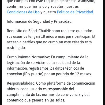
que cumples con este requisito de acceso. Asimismo,
(AAAutoDJJJ). Sintoníza Radio×ZAZPI en
confirmas que has leído y aceptas nuestras
https://RadioZAZPI.com Tu pecado musical!
Condiciones de Uso
y nuestra
Política de Privacidad
.
[15:45]
Grillo_Sensible
Información de Seguridad y Privacidad:
Una vez que asum�ue vivo sola al 100% empec
頡 sacar todo lo que ten�guardado y a
Requisito de Edad: ChatHispano requiere que todos
decorar a mi gusto
sus usuarios tengan 18 años o más para participar. El
[15:45]
RataLetal
acceso a perfiles que no cumplan este criterio está
eso es
restringido.
[15:46]
RataLetal
Cumplimiento Normativo: En cumplimiento de la
as visto las bolas de navidad de la cabeza
legislación de servicios de la sociedad de la
de sally?
información, registramos los datos técnicos de
[15:46]
Grillo_Sensible
conexión (IP y puerto) por un periodo de 12 meses.
Si, pero los adornos navide񯳠bleh
Responsabilidad: Como plataforma de comunicación
[15:47]
RataLetal
abierta, cada usuario es responsable del
jajjaja
cumplimiento de las normas de convivencia y del
[15:47]
Grillo_Sensible
contenido que genera en las salas.