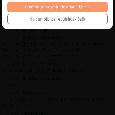
Pero tengo modificada hasta la habitaci�n
Confirmar mayoría de edad - Entrar
[15:47]
Grillo_Sensible
Ahora es una fantas�de casa
No cumplo los requisitos - Salir
[15:47]
RataLetal
cambiaste todo pues
[15:47]
Grillo_Sensible
Me compr頭᳠figuras, le dije a aita que me
hiciese estanter� para los libros y las
figuras y ahora estᠴodo divino
[15:48]
Grillo_Sensible
Me traje mis 39865462 mil libros
[15:48]
Grillo_Sensible
Y feliz
[15:48]
RataLetal
si en estanterias bien presentadas quedan
de lujo
[15:48]
RataLetal