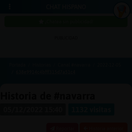
CHAT HISPANO
¡Chatea sin publicidad!
PUBLICIDAD
Iniciar
sesión
Portada
Historias
Canal #navarra
2022-12-05
638e9914c4bfff315d7a51c4
¡Chatea
sin
publici
Historia de #navarra
05/12/2022 15:40
1132 visitas
Crear
una
Reportar
Historia anterior
cuenta