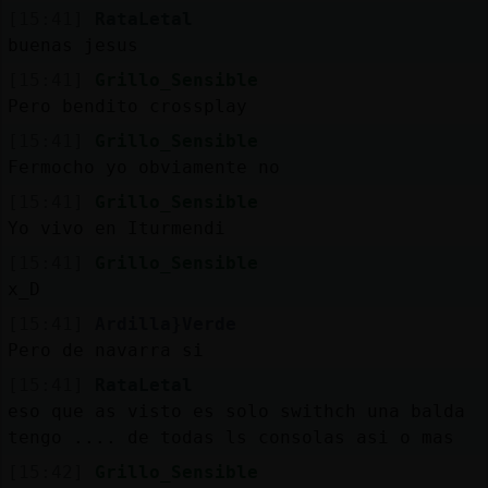
Mis
[15:41]
RataLetal
blogs
buenas jesus
[15:41]
Grillo_Sensible
Pero bendito crossplay
Mis
[15:41]
Grillo_Sensible
foros
Fermocho yo obviamente no
[15:41]
Grillo_Sensible
Yo vivo en Iturmendi
Registr
[15:41]
Grillo_Sensible
un
x_D
canal
[15:41]
Ardilla}Verde
Pero de navarra si
[15:41]
RataLetal
eso que as visto es solo swithch una balda
Más
tengo .... de todas ls consolas asi o mas
gestion
[15:42]
Grillo_Sensible