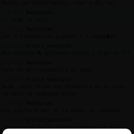
Bueno, he visto switch, snes y 64, no?
[15:42]
RataLetal
si algo se veia
[15:43]
RataLetal
son 2 estanterias grandes y 3 peque�as
[15:43]
Grillo_Sensible
Mis estanter� s󬯠tienen libros y figuras T.T
[15:43]
RataLetal
solo la peli pesadilla ya vale
[15:44]
Grillo_Sensible
Buah, pues desde que estuviste en mi casa
la sala ha cambiado mucho
[15:44]
RataLetal
con suerte a ver si la echan en navidad
[15:44]
Grillo_Sensible
Ahora tengo hasta platos pegados en la