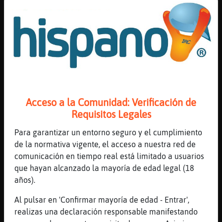
pared
[15:44]
Grillo_Sensible
x_D
[15:44]
Grillo_Sensible
De Pesadilla antes de navidad obviamente
[15:44]
RataLetal
que has visto a los gemelos reformando y te
entro mono
Acceso a la Comunidad: Verificación de
[15:45]
Grillo_Sensible
Requisitos Legales
No
Para garantizar un entorno seguro y el cumplimiento
[15:45]
RataLetal
de la normativa vigente, el acceso a nuestra red de
jajjaja
comunicación en tiempo real está limitado a usuarios
[15:45]
RataLetal
que hayan alcanzado la mayoría de edad legal (18
buenos platos entonces
años).
[15:45]
Ardilla\ConTimidez
Al pulsar en 'Confirmar mayoría de edad - Entrar',
Estas escúchando ♫ Extremoduro - Hoy te la
realizas una declaración responsable manifestando
meto hasta las orejas ♫ [3m42s]