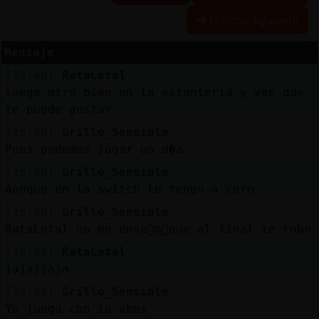
Historia siguiente
Mensaje
Reserva
[15:40]
RataLetal
alias
luego miro bien en la estanteria y veo que
te puede gustar
[15:40]
Grillo_Sensible
Actuali
Pues podemos jugar un d�a
contras
[15:40]
Grillo_Sensible
Aunque en la switch lo tengo a cero
[15:40]
Grillo_Sensible
Actuali
RataLetal no me ense񥳠m᳠que al final te robo
IP
[15:41]
RataLetal
virtual
jajajjaja
[15:41]
Grillo_Sensible
Yo juego con la xbox