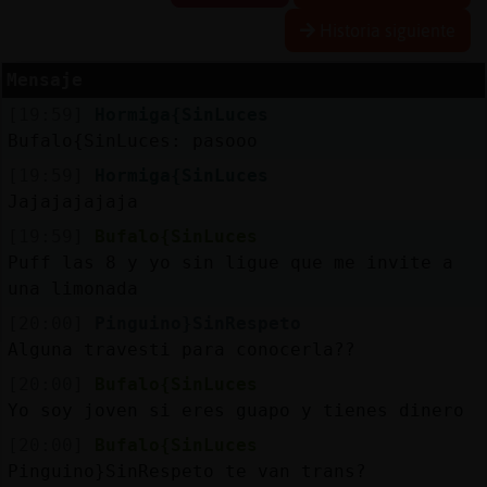
Historia siguiente
Mensaje
Reserva
[19:59]
Hormiga{SinLuces
alias
Bufalo{SinLuces: pasooo
[19:59]
Hormiga{SinLuces
Jajajajajaja
Actuali
[19:59]
Bufalo{SinLuces
contras
Puff las 8 y yo sin ligue que me invite a
una limonada
[20:00]
Pinguino}SinRespeto
Actuali
Alguna travesti para conocerla??
IP
[20:00]
Bufalo{SinLuces
virtual
Yo soy joven si eres guapo y tienes dinero
[20:00]
Bufalo{SinLuces
Pinguino}SinRespeto te van trans?