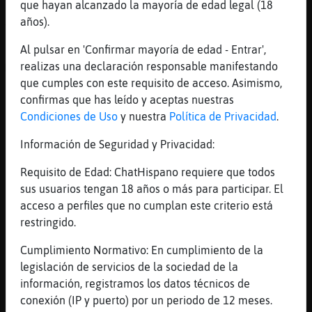
que hayan alcanzado la mayoría de edad legal (18
[20:02]
Bufalo{SinLuces
años).
Yo?
Al pulsar en 'Confirmar mayoría de edad - Entrar',
[20:02]
Bufalo{SinLuces
realizas una declaración responsable manifestando
Madre m�🤣
que cumples con este requisito de acceso. Asimismo,
[20:02]
Bufalo{SinLuces
confirmas que has leído y aceptas nuestras
Soy t�o
Condiciones de Uso
y nuestra
Política de Privacidad
.
[20:02]
Bufalo{SinLuces
Información de Seguridad y Privacidad:
Jaja
[20:03]
Tigre\Veloz
Requisito de Edad: ChatHispano requiere que todos
[pasivosumiso] yo te presento a Ave^Fenix y
sus usuarios tengan 18 años o más para participar. El
a EstrellaDeMar{ConInquietud xDDD
acceso a perfiles que no cumplan este criterio está
restringido.
[20:04]
Bufalo{SinLuces
Uy
Cumplimiento Normativo: En cumplimiento de la
[20:04]
EstrellaDeMar{ConInquietud
legislación de servicios de la sociedad de la
Se fue xD
información, registramos los datos técnicos de
conexión (IP y puerto) por un periodo de 12 meses.
[20:04]
Bufalo{SinLuces