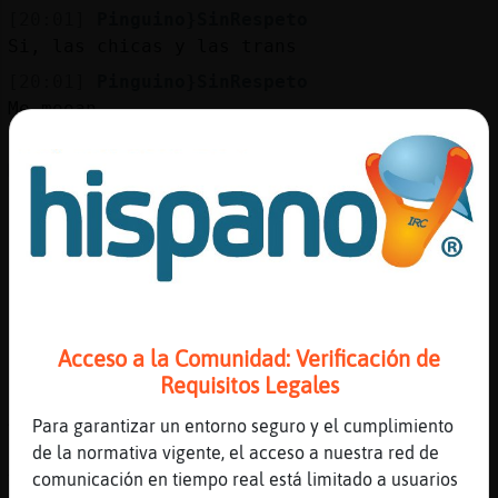
Mis
[20:01]
Pinguino}SinRespeto
blogs
Si, las chicas y las trans
[20:01]
Pinguino}SinRespeto
Me mooan
Mis
[20:01]
Pinguino}SinRespeto
foros
Molan
[20:01]
Bufalo{SinLuces
Pero las trans con pene?
Registr
[20:01]
Bufalo{SinLuces
un
O con vagina?
canal
[20:01]
Pinguino}SinRespeto
Acceso a la Comunidad: Verificación de
Si con pene
Requisitos Legales
[20:01]
Bufalo{SinLuces
Am ok
Más
Para garantizar un entorno seguro y el cumplimiento
gestion
de la normativa vigente, el acceso a nuestra red de
[20:02]
Pinguino}SinRespeto
comunicación en tiempo real está limitado a usuarios
Tu eres?