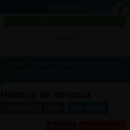
CHAT HISPANO
¡Chatea sin publicidad!
PUBLICIDAD
Iniciar
sesión
Portada
Historias
Canal #murcia
2023-04-12
64374a8168140360e50a4194
¡Chatea
sin
publici
Historia de #murcia
12/04/2023 19:59
574 visitas
Crear
una
Reportar
Historia anterior
cuenta