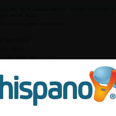
..
ito del Aire espa񯬠armarᠳus drones Predator y
gue en el ͮdico
\Eficiente, has comido ya?
ta Australia
naza china ?
gustan nada los chinos
 australianos son listos se daran prisa en co
so subamrinos S-80 de lo contrario tendran qu
n que les construyan uno nuclear
z hubo uno que se me declaró
reo que haya mucho tiempo tal como se desarro
 si algo le sobra a Australia es Sol
 era ese que se hundía sólo?