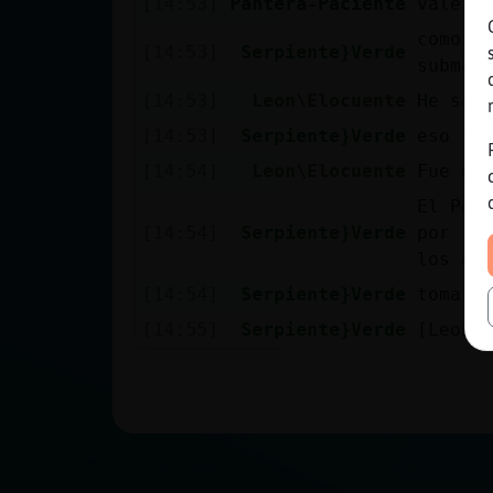
[14:53]
Pantera-Paciente
vale!!
como no
[14:53]
Serpiente}Verde
submar
[14:53]
Leon\Elocuente
He sac
[14:53]
Serpiente}Verde
eso fu
[14:54]
Leon\Elocuente
Fue no
El Per
[14:54]
Serpiente}Verde
por la 
los as
[14:54]
Serpiente}Verde
toma y
[14:55]
Serpiente}Verde
[Leon\