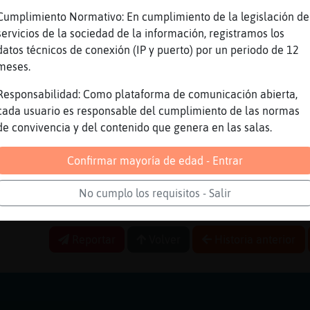
!
Cumplimiento Normativo: En cumplimiento de la legislación de
 va flotar si Espa񡠦ue el primer pa�en fabric
servicios de la sociedad de la información, registramos los
ino operativo y electrico del mundo
datos técnicos de conexión (IP y puerto) por un periodo de 12
ado las macetas a la puerta
meses.
e con Isaac Peral
Responsabilidad: Como plataforma de comunicación abierta,
vio mio
cada usuario es responsable del cumplimiento de las normas
de convivencia y del contenido que genera en las salas.
al fue un prototipo de submarino con propulsi
Armada Espa񯬡 seg�n un proyecto de Isaac Pera
Confirmar mayoría de edad - Entrar
tilleros de La Carraca, en San Fernando en 18
aaa
No cumplo los requisitos - Salir
Elocuente] Somos Elite
Reportar
Volver
Historia anterior