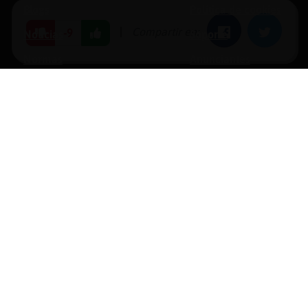
Blogs
Política de cookies
|
Compartir en:
Facebook
Twitter
-9
Noticias
Soporte
Normas
Anunciantes
Estadísticas
Historias
Tu foro gratis
opyright © 1996-2026 Chat Hispano, S.L.U. Todos los derechos reservado