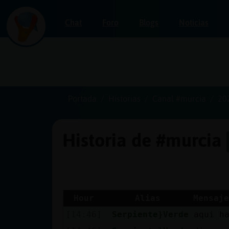
Chat
Foro
Blogs
Noticias
Iniciar
sesión
Portada
Historias
Canal #murcia
20
Historia de #murcia
¡Chatea
sin
publicidad!
Hour
Alias
Mensaje
[14:46]
Serpiente}Verde
aqui h
Crear
una