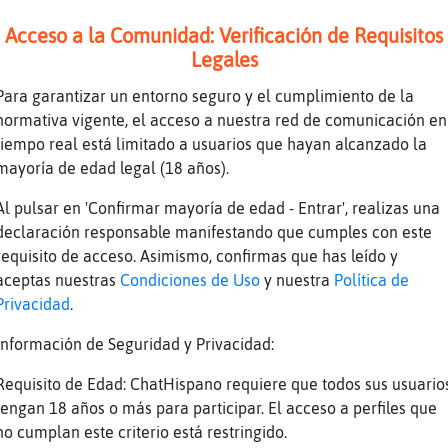
o me habia dado cuenta de ese arroba el 115AA
Acceso a la Comunidad: Verificación de Requisitos
os numeros parecia un bot
Legales
mo es un chino espía
Para garantizar un entorno seguro y el cumplimiento de la
 [jaydem]! Usuario Super V.I.P. del bot.
normativa vigente, el acceso a nuestra red de comunicación en
locuente] el S-80 es un submarinos de fabrica
tiempo real está limitado a usuarios que hayan alcanzado la
na con diesel y tambi鮠con pila de combustible
mayoría de edad legal (18 años).
 usar motores electricos el ruido es minimo
Al pulsar en 'Confirmar mayoría de edad - Entrar', realizas una
e navegar durante un mes o asi
declaración responsable manifestando que cumples con este
requisito de acceso. Asimismo, confirmas que has leído y
ente para llegar a cualquier parte
aceptas nuestras
Condiciones de Uso
y nuestra
Política de
efender la costa es ideal
Privacidad
.
lota?
Información de Seguridad y Privacidad:
Requisito de Edad: ChatHispano requiere que todos sus usuario
Elocuente] me dejas que te riegue el seto?
tengan 18 años o más para participar. El acceso a perfiles que
no cumplan este criterio está restringido.