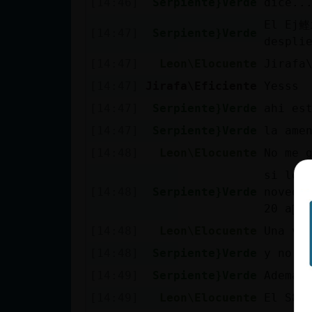
[14:46]
Serpiente}Verde
dice..
cuenta
El Ej鲣
[14:47]
Serpiente}Verde
desplie
[14:47]
Leon\Elocuente
Jirafa
Reservar
[14:47]
Jirafa\Eficiente
Yesss
alias
[14:47]
Serpiente}Verde
ahi es
[14:47]
Serpiente}Verde
la ame
[14:48]
Leon\Elocuente
No me 
Actualizar
contraseña
si los
[14:48]
Serpiente}Verde
novedo
20 a񯳠e
[14:48]
Leon\Elocuente
Una ve
Actualizar
[14:48]
Serpiente}Verde
y no c
IP virtual
[14:49]
Serpiente}Verde
Ademas
[14:49]
Leon\Elocuente
El S80