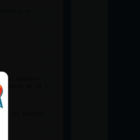
 estudia su
mprar nuestros
e espera de 15 a
lan los eventos