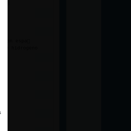
SVVB
cion espa񯬡
 de hidrogeno
s