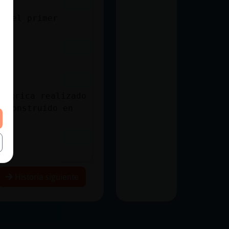
ar el primer
l飴rica realizado
l construido en
87
Historia siguiente