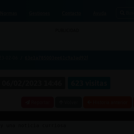
Bus
Normas
Gestiones
Contacto
Ayuda
PUBLICIDAD
23-02-06
63e1a785003ee61c9a3ad92f
06/02/2023 14:46
623 visitas
Reportar
Volver
Historia anterior
ay una noticia curriosa