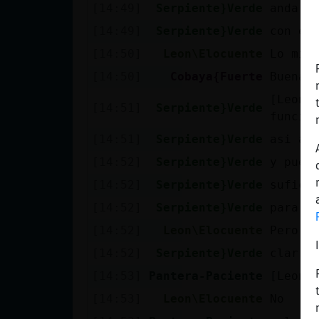
Mis blogs
[14:49]
Serpiente}Verde
anda n
[14:49]
Serpiente}Verde
con es
[14:50]
Leon\Elocuente
Lo mis
Mis foros
[14:50]
Cobaya{Fuerte
Buenas
[Leon\E
[14:51]
Serpiente}Verde
funcio
Registrar
[14:51]
Serpiente}Verde
asi al
un canal
[14:52]
Serpiente}Verde
y pued
[14:52]
Serpiente}Verde
sufici
[14:52]
Serpiente}Verde
para d
Más
[14:52]
Leon\Elocuente
Pero f
gestiones
[14:52]
Serpiente}Verde
clarro
[14:53]
Pantera-Paciente
[Leon\
[14:53]
Leon\Elocuente
No