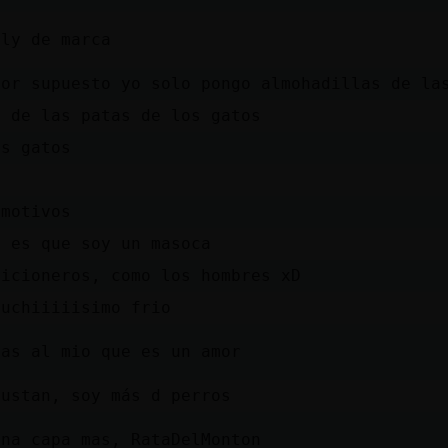
fly de marca
por supuesto yo solo pongo almohadillas de la
n de las patas de los gatos
os gatos
 motivos
o es que soy un masoca
aicioneros, como los hombres xD
muchiiiiisimo frio
eas al mio que es un amor
gustan, soy más d perros
una capa mas, RataDelMonton