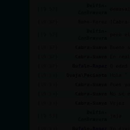
Mis blogs
Delfin-
[19:52]
demasa
ConBravura
[19:52]
Buho-Feroz
[Cabra
Mis foros
Delfin-
[19:52]
pero e
ConBravura
[19:52]
Cabra-Suave
Bueno 
Registrar
[19:52]
Cabra-Suave
En rea
un canal
[19:52]
Bufalo-Rapaz
Q edad
[19:53]
Oveja\Paciente
Hola ^
[19:53]
Cabra-Suave
Pues y
Más
[19:53]
Cabra-Suave
No sé 
gestiones
[19:53]
Cabra-Suave
Vejez
Delfin-
[19:53]
jaja
ConBravura
[19:53]
Bufalo-Rapaz
Yo div