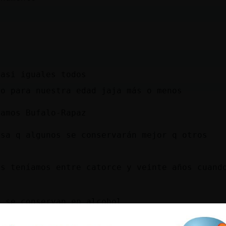
casi iguales todos
so para nuestra edad jaja más o menos
tamos Bufalo-Rapaz
asa q algunos se conservarán mejor q otros
os teníamos entre catorce y veinte años cuand
s se conservan en alcohol
-ConBravura: en o con