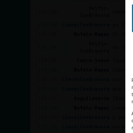
Delfin-
[19:54]
ambas
ConBravura
[19:54]
Lince}ConBravura
yo 37 
[19:54]
Bufalo-Rapaz
Yo los
Delfin-
[19:54]
no lo 
ConBravura
[19:54]
Cabra-Suave
Iguali
[19:54]
Bufalo-Rapaz
Sobret
[19:55]
Lince}ConBravura
ese ti
[19:55]
Lince}ConBravura
que se
[19:55]
AnguilaVerde
[RataD
[19:55]
Bufalo-Rapaz
Luego 
[19:55]
Lince}ConBravura
y para
[19:55]
Lince}ConBravura
esta t