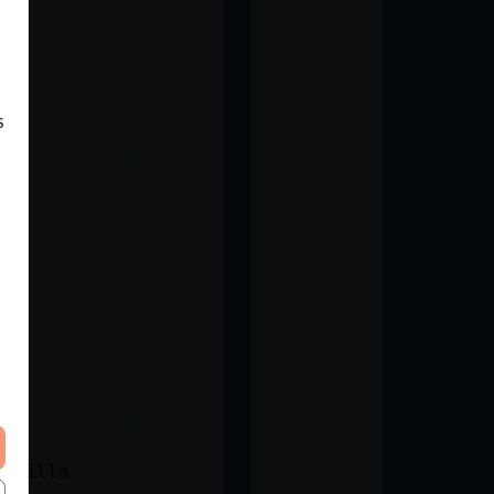
s
hadilla