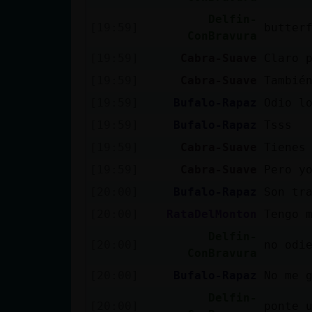
Delfin-
[19:59]
butter
ConBravura
[19:59]
Cabra-Suave
Claro 
[19:59]
Cabra-Suave
Tambié
[19:59]
Bufalo-Rapaz
Odio l
[19:59]
Bufalo-Rapaz
Tsss
[19:59]
Cabra-Suave
Tienes
[19:59]
Cabra-Suave
Pero y
[20:00]
Bufalo-Rapaz
Son tr
[20:00]
RataDelMonton
Tengo 
Delfin-
[20:00]
no odi
ConBravura
[20:00]
Bufalo-Rapaz
No me 
Delfin-
[20:00]
ponte 