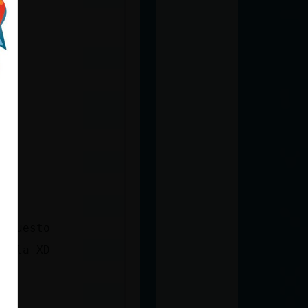
s puesto
abila XD