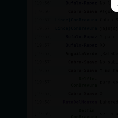
[19:56]
Bufalo-Rapaz
No lo 
[19:56]
Cabra-Suave
Alguie
[19:57]
Lince}ConBravura
Cabra-
[19:57]
Lince}ConBravura
jajaja
[19:57]
Bufalo-Rapaz
Y pa q
[19:57]
Bufalo-Rapaz
XD
[19:57]
AnguilaVerde
[RataD
[19:57]
Cabra-Suave
No sab
[19:57]
Cabra-Suave
Y me h
Delfin-
[19:57]
para e
ConBravura
[19:57]
Cabra-Suave
☹
[19:58]
RataDelMonton
Lahere
Delfin-
[19:59]
seria 
ConBravura