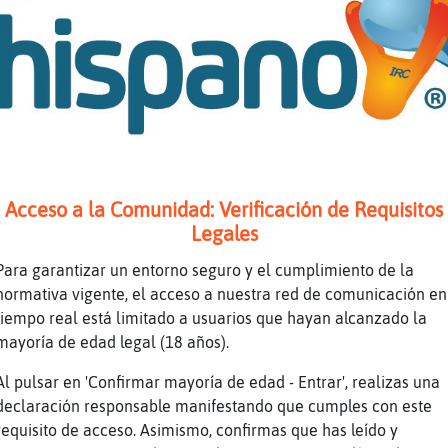
y restando
 llevo estupendamente
dudamos
to que la inflación restando
Acceso a la Comunidad: Verificación de Requisitos
Legales
odo restando jajaja
ene que es el esp�tu
Para garantizar un entorno seguro y el cumplimiento de la
normativa vigente, el acceso a nuestra red de comunicación en
r*
tiempo real está limitado a usuarios que hayan alcanzado la
elMonton] ufff que sexy vienes hoy, que te ha
mayoría de edad legal (18 años).
viene la realidad y te da una hostia q te esp
Al pulsar en 'Confirmar mayoría de edad - Entrar', realizas una
 esos momentos esta el alcohol
declaración responsable manifestando que cumples con este
odo inventado
requisito de acceso. Asimismo, confirmas que has leído y