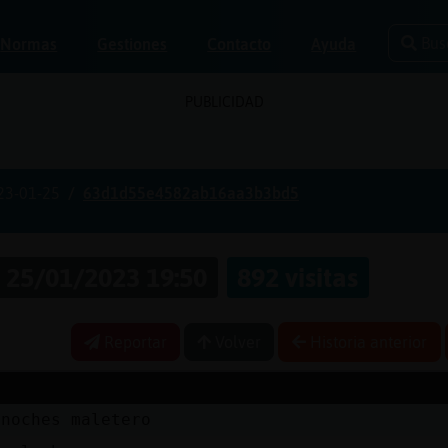
Bus
Normas
Gestiones
Contacto
Ayuda
PUBLICIDAD
23-01-25
63d1d55e4582ab16aa3b3bd5
25/01/2023 19:50
892 visitas
Reportar
Volver
Historia anterior
 noches maletero