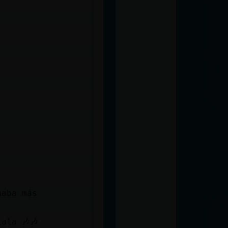
naba más
ala 🎶🎶