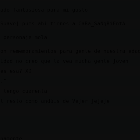
iado fantasiosa para mi gusto
-Suave] pues ahi tienes a CaRa_SaNgRiEntA
l personaje mola
son rememoramientos para gente de nuestra eda
lidad no creo que la vea mucha gente joven
 es esa? XD
..^
o tengo cuarenta
el resto como andáis de Vejer jejeje
inamente