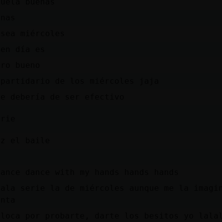
huela buenas
enas
 sea miércoles
uen día es
ero bueno
 partidario de los miércoles jaja
ue debería de ser efectivo
erie
az el baile
o
dance dance with my hands hands hands
mala serie la de miércoles aunque me la imagi
enta
loca por probarte, darte los besitos yo lalal