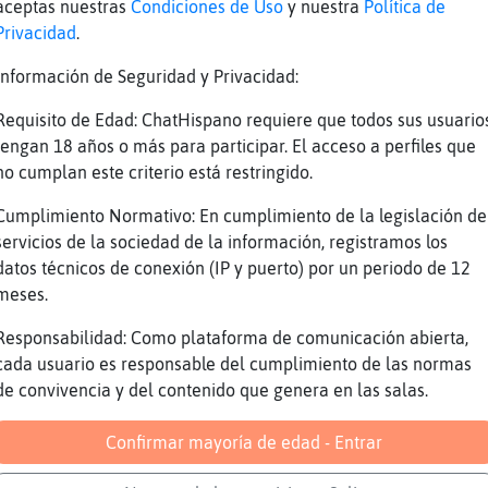
aceptas nuestras
Condiciones de Uso
y nuestra
Política de
Privacidad
.
aVerde y tu?
Información de Seguridad y Privacidad:
entiras las de la realidad
Requisito de Edad: ChatHispano requiere que todos sus usuario
tengan 18 años o más para participar. El acceso a perfiles que
eña todo pero nada te da
no cumplan este criterio está restringido.
aVerde: el perfume de guerra....
Cumplimiento Normativo: En cumplimiento de la legislación de
 Delfin-ConBravura
servicios de la sociedad de la información, registramos los
datos técnicos de conexión (IP y puerto) por un periodo de 12
todo no estᠩnventado
meses.
a quedan algunos nichos de mercado
Responsabilidad: Como plataforma de comunicación abierta,
tendia touchearte Bufalo-Rapaz
cada usuario es responsable del cumplimiento de las normas
de convivencia y del contenido que genera en las salas.
Confirmar mayoría de edad - Entrar
 echado del canal Alicante por poner una almo