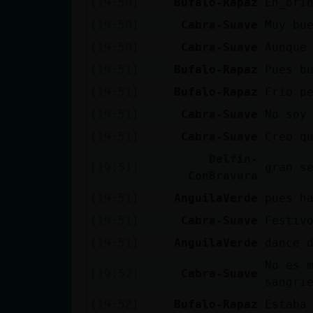
[19:50]
Bufalo-Rapaz
En_ori
cuenta
[19:50]
Cabra-Suave
Muy bu
[19:50]
Cabra-Suave
Aunque
[19:51]
Bufalo-Rapaz
Pues b
Reservar
[19:51]
Bufalo-Rapaz
Frío p
alias
[19:51]
Cabra-Suave
No soy
[19:51]
Cabra-Suave
Creo q
Actualizar
Delfin-
[19:51]
gran s
contraseña
ConBravura
[19:51]
AnguilaVerde
pues h
[19:51]
Cabra-Suave
Festiv
Actualizar
[19:51]
AnguilaVerde
dance 
IP virtual
No es 
[19:52]
Cabra-Suave
sangri
[19:52]
Bufalo-Rapaz
Estaba 