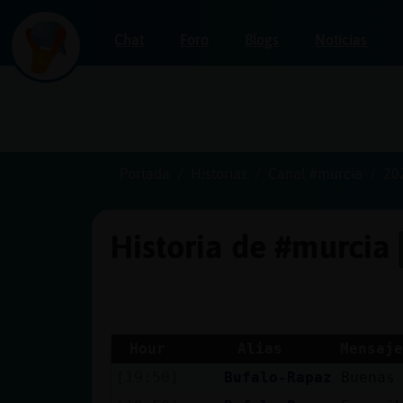
Chat
Foro
Blogs
Noticias
Iniciar
sesión
Portada
Historias
Canal #murcia
20
Historia de #murcia
¡Chatea
sin
publicidad!
Hour
Alias
Mensaje
[19:50]
Bufalo-Rapaz
Buenas
Crear
una