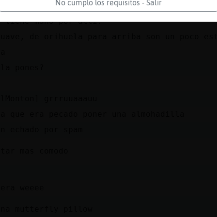
No cumplo los requisitos - Salir
hiciste
n tiene mano por allí?
Suave, de orihuela para arriba son un poco es
ja
 la pones?
elMonton] grrruuaaauu
ía que era pecado poner una almohadilla
an echado por spam
star mas comodo
dera weeee
una mutterfly pillow