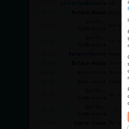
[19:55]
Lince}ConBravura
xD
[19:55]
Bufalo-Rapaz
Anguil
Delfin-
[19:55]
para m
ConBravura
Delfin-
[19:56]
te ens
ConBravura
[19:56]
RataDelMonton
Anguil
[19:56]
Bufalo-Rapaz
Touchè
[19:56]
Buho-Feroz
bueno 
[19:56]
Buho-Feroz
todavi
Delfin-
[19:56]
no pre
ConBravura
Delfin-
[19:56]
:-)
ConBravura
[19:56]
Cabra-Suave
Me han