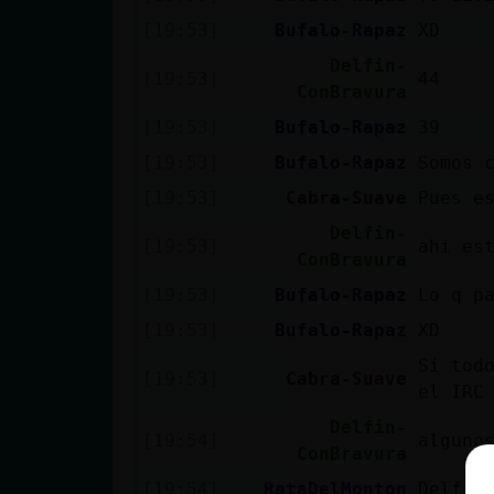
[19:53]
Bufalo-Rapaz
XD
Delfin-
[19:53]
44
ConBravura
[19:53]
Bufalo-Rapaz
39
[19:53]
Bufalo-Rapaz
Somos 
[19:53]
Cabra-Suave
Pues e
Delfin-
[19:53]
ahi es
ConBravura
[19:53]
Bufalo-Rapaz
Lo q p
[19:53]
Bufalo-Rapaz
XD
Sí tod
[19:53]
Cabra-Suave
el IRC
Delfin-
[19:54]
alguno
ConBravura
[19:54]
RataDelMonton
Delfin