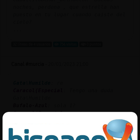
noches, perdona , que estrella han
puesto en tu lugar cuando caiste del
cielo?
...
32 líneas de 4 usuarios
756 visitas
0 puntos
Canal #murcia
-
20/01/2023 21:00
Gata\Humilde
: re
Caracol{Especial
: Tengo una duda
Gata\Humilde
Bufalo-Azul
: sola 1?
Caracol{Especial
: verᳮ...
Caracol{Especial
: Vereis la duda que
tengo es cuando fueron creados Adan
y Eva y dijole Dios podian ponerle