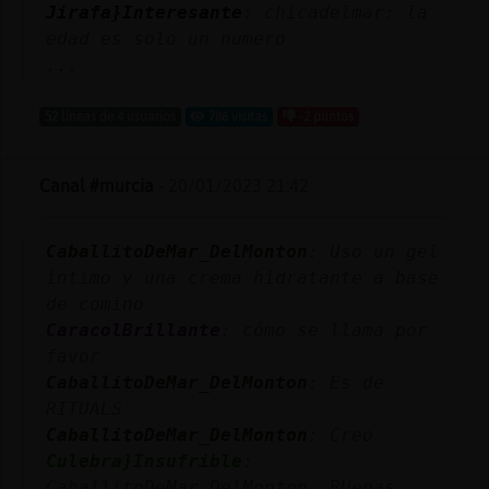
Jirafa}Interesante
: chicadelmar: la
edad es solo un numero
...
52 líneas de 4 usuarios
786 visitas
-2 puntos
Canal #murcia
-
20/01/2023 21:42
CaballitoDeMar_DelMonton
: Uso un gel
íntimo y una crema hidratante a base
de comino
CaracolBrillante
: cómo se llama por
favor
CaballitoDeMar_DelMonton
: Es de
RITUALS
CaballitoDeMar_DelMonton
: Creo
Culebra}Insufrible
:
CaballitoDeMar_DelMonton BUenas