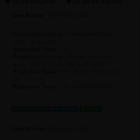
Las que más gustan
Las que más disgustan
Canal #murcia
-
20/01/2023 23:15
Reserva
PinguinoSinLuces
: Pinguino\Tenaz:
alias
eres un bot???
Pinguino\Tenaz
: si
PinguinoSinLuces
: Pinguino\Tenaz:
Actuali
pues entonces no hay mcflurry
contras
Pinguino\Tenaz
: a eso te invitaria
yo
Pinguino\Tenaz
: si me recogieras
...
Actuali
IP
64 líneas de 7 usuarios
783 visitas
5 puntos
virtual
Canal #murcia
-
20/01/2023 23:00