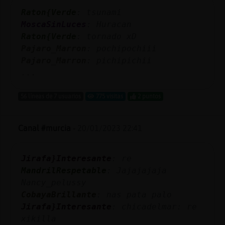
Mis
Raton{Verde
: tsunami
blogs
MoscaSinLuces
: Huracan
Raton{Verde
: tornado xD
Pajaro_Marron
: pochipochiii
Pajaro_Marron
: pichipichii
Mis
...
foros
56 líneas de 7 usuarios
775 visitas
2 puntos
Registr
Canal #murcia
-
20/01/2023 22:41
un
canal
Jirafa}Interesante
: re
MandrilRespetable
: Jajajajaja
Nancy_pelussy
Más
CobayaBrillante
: nas pata palo
gestion
Jirafa}Interesante
: chicadelmar: re
xikilla