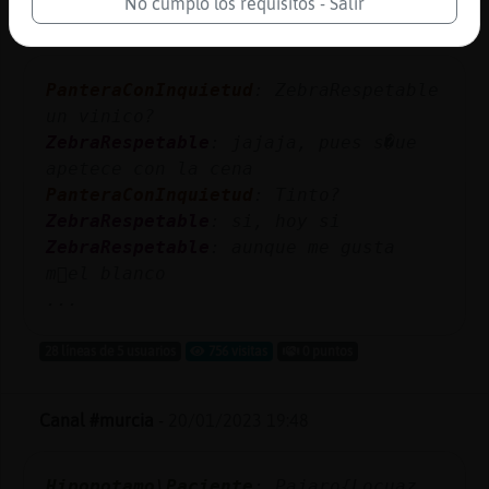
No cumplo los requisitos - Salir
Canal #murcia
-
20/01/2023 20:26
PanteraConInquietud
: ZebraRespetable
un vinico?
ZebraRespetable
: jajaja, pues s�ue
apetece con la cena
PanteraConInquietud
: Tinto?
ZebraRespetable
: si, hoy si
ZebraRespetable
: aunque me gusta
m᳠el blanco
...
28 líneas de 5 usuarios
756 visitas
0 puntos
Canal #murcia
-
20/01/2023 19:48
Hipopotamo\Paciente
: Pajaro{Locuaz