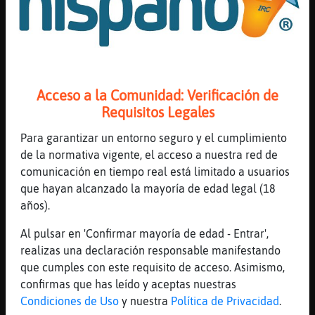
los nombres a todos los animales
...
26 líneas de 3 usuarios
804 visitas
5 puntos
Acceso a la Comunidad: Verificación de
Canal #murcia
-
20/01/2023 20:49
Requisitos Legales
Para garantizar un entorno seguro y el cumplimiento
Gata_Sensible
: de peque񯠴en�un gato
de la normativa vigente, el acceso a nuestra red de
que se llamaba luci
comunicación en tiempo real está limitado a usuarios
Hormiga}Humilde
: Wenas
que hayan alcanzado la mayoría de edad legal (18
Avestruz-Rapaz
: yo tengo una gata q
años).
se llama Pili
Caiman\Tenaz
: Ser�una gata
Al pulsar en 'Confirmar mayoría de edad - Entrar',
Libelula_Eficiente
: Hormiga}Humilde:
realizas una declaración responsable manifestando
nas
que cumples con este requisito de acceso. Asimismo,
...
confirmas que has leído y aceptas nuestras
Condiciones de Uso
y nuestra
Política de Privacidad
.
25 líneas de 5 usuarios
737 visitas
1 puntos