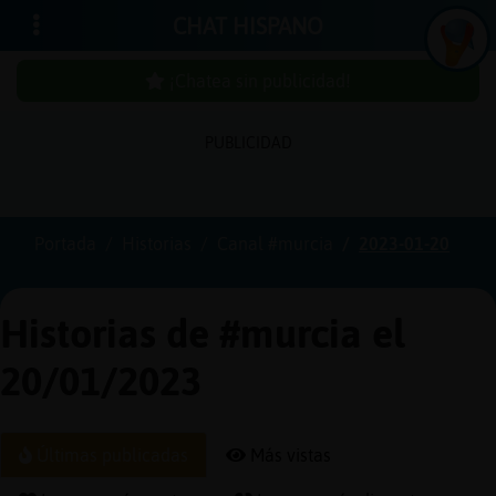
CHAT HISPANO
¡Chatea sin publicidad!
PUBLICIDAD
Iniciar
sesión
Portada
Historias
Canal #murcia
2023-01-20
¡Chatea
sin
Historias de #murcia el
publici
20/01/2023
Crear
Últimas publicadas
Más vistas
una
cuenta