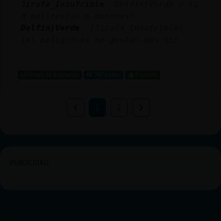
Jirafa_Insufrible
: Delfin}Verde y tu
d pelirrojas o morenas?
Delfin}Verde
: [Jirafa_Insufrible]
las peligrosas me gustan mas si!
...
63 líneas de 8 usuarios
747 visitas
8 puntos
1
2
PUBLICIDAD