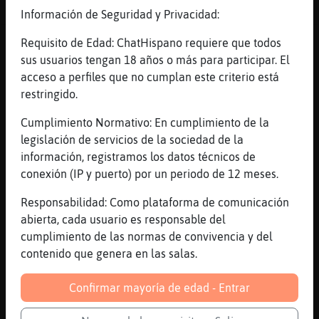
Información de Seguridad y Privacidad:
Canal #murcia
-
20/01/2023 20:35
Requisito de Edad: ChatHispano requiere que todos
sus usuarios tengan 18 años o más para participar. El
acceso a perfiles que no cumplan este criterio está
Culebra-Feroz
: No s頳i hacerme un
restringido.
pastel de carne
HormigaConInquietud
: pastel de
Cumplimiento Normativo: En cumplimiento de la
carne? a estas hora?
legislación de servicios de la sociedad de la
HormigaConInquietud
: ya solo pastel
información, registramos los datos técnicos de
i carne se me atraganta
conexión (IP y puerto) por un periodo de 12 meses.
Culebra-Feroz
: No me lo como
Responsabilidad: Como plataforma de comunicación
entero,por eso no s頳i hacerlo
abierta, cada usuario es responsable del
Tigre_Pedante
: ~Culebra-Feroz~ uhmmm
cumplimiento de las normas de convivencia y del
q rico
contenido que genera en las salas.
...
Confirmar mayoría de edad - Entrar
85 líneas de 8 usuarios
834 visitas
2 puntos