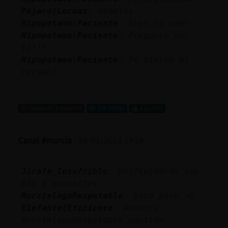
Pajaro{Locuaz
: dimelos
Hipopotamo\Paciente
: Eres lo peor
Hipopotamo\Paciente
: Pregunte por
ti!!!
Hipopotamo\Paciente
: Te dieron mi
recado?
...
55 líneas de 3 usuarios
746 visitas
4 puntos
Canal #murcia
-
20/01/2023 19:28
Jirafa_Insufrible
: Delfin}Verde soy
más d donnettes
MurcielagoRespetable
: pata palo xD
Elefante{Eficiente
: Wenasss
MurcielagoRespetable capitán