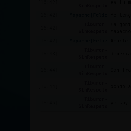
[16:42]
es la m
SinRespeto
[16:42]
Mapache{Feliz
Yo teng
Tiburon-
la gent
[16:42]
SinRespeto
Mapache
[16:42]
Mapache{Feliz
Aparte 
Tiburon-
[16:43]
debería
SinRespeto
Tiburon-
[16:44]
San fra
SinRespeto
Tiburon-
[16:44]
donde a
SinRespeto
Tiburon-
[16:45]
yo soy 
SinRespeto