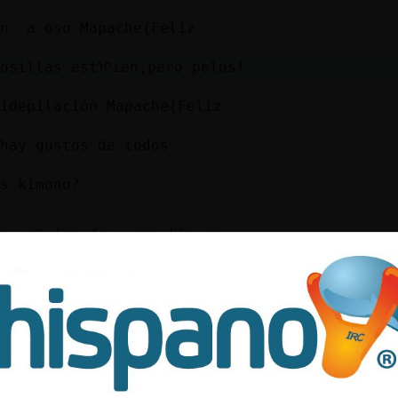
an a oso Mapache{Feliz
cosillas estᠢien,pero pelos!
idepilación Mapache{Feliz
hay gustos de todos
s kimono?
r rebajas de enero kimono
 puede haber un roto para un descosido
 qeu una posible pareja te obligue a algo lo
{Feliz
eres a que te obligue depilarte?