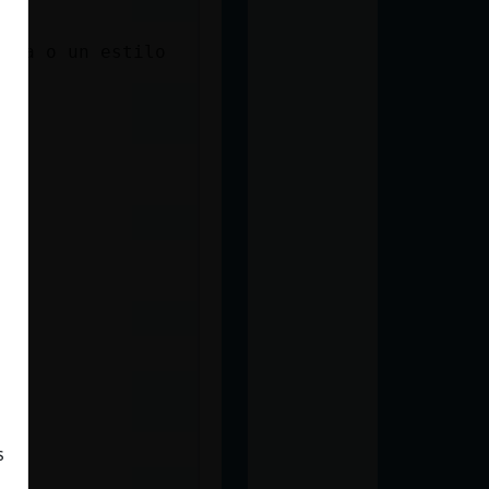
opa o un estilo
s