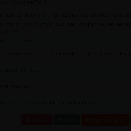
oda Mapache{Feliz
o mis gustos y otr@s tienen diferentes gusto
e tiene los gustos que las compañias de mark
{Feliz
de las modas
s rezar más a la virgen del santo pepino kim
ncisco de p...
nda Paula?
hetero divertido chicocartagenaaq
Reportar
Volver
Historia anterior