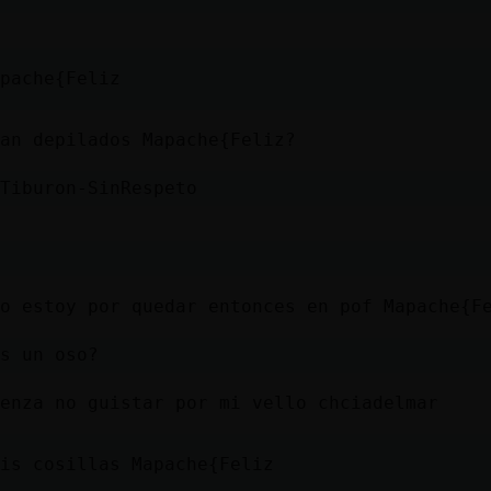
pache{Feliz
an depilados Mapache{Feliz?
Tiburon-SinRespeto
o estoy por quedar entonces en pof Mapache{F
s un oso?
enza no guistar por mi vello chciadelmar
is cosillas Mapache{Feliz