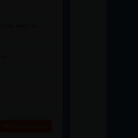
s
eting modelan
ono
Historia siguiente