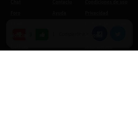
Chat
Contacto
Condiciones de uso
Foro
Ayuda
Privacidad
Blogs
Política de cookies
|
Compartir en:
Facebook
Twitter
3
Noticias
Soporte
Normas
Anunciantes
Estadísticas
Historias
Tu foro gratis