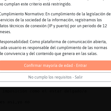
 de ser una imposición social Mapache{Feliz
no cumplan este criterio está restringido.
nada
Cumplimiento Normativo: En cumplimiento de la legislación de
servicios de la sociedad de la información, registramos los
y yo?
datos técnicos de conexión (IP y puerto) por un periodo de 12
hos velludos en las playas Mapache{Feliz?=
meses.
Responsabilidad: Como plataforma de comunicación abierta,
era imponer....
cada usuario es responsable del cumplimiento de las normas
eo mucho velludo
de convivencia y del contenido que genera en las salas.
no salen de casa
Confirmar mayoría de edad - Entrar
to
No cumplo los requisitos - Salir
 imposición como el estar delgado/a
es asi,yo no