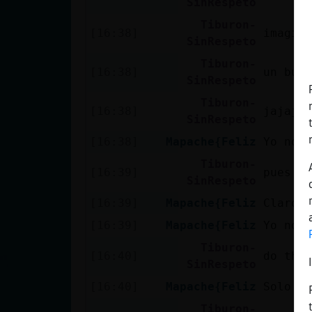
SinRespeto
Tiburon-
[16:38]
imagin
SinRespeto
Tiburon-
[16:38]
un burk
SinRespeto
Tiburon-
[16:38]
jajaja
SinRespeto
[16:38]
Mapache{Feliz
Yo no l
Tiburon-
[16:39]
pues lo
SinRespeto
[16:39]
Mapache{Feliz
Claro
[16:39]
Mapache{Feliz
Yo no o
Tiburon-
[16:40]
do the 
SinRespeto
[16:40]
Mapache{Feliz
Solo me
Tiburon-