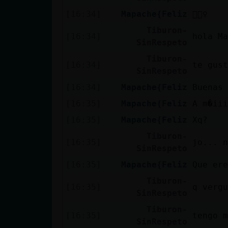
cuenta
[16:34]
Mapache{Feliz
🙋🏻‍♀️
Tiburon-
[16:34]
hola Ma
SinRespeto
Reservar
Tiburon-
[16:34]
te gust
alias
SinRespeto
[16:34]
Mapache{Feliz
Buenas 
[16:35]
Mapache{Feliz
A m�iii
Actualizar
[16:35]
Mapache{Feliz
Xq?
contraseña
Tiburon-
[16:35]
jo... n
SinRespeto
[16:35]
Mapache{Feliz
Que ere
Actualizar
Tiburon-
IP virtual
[16:35]
q vergu
SinRespeto
Tiburon-
[16:35]
tengo m
SinRespeto