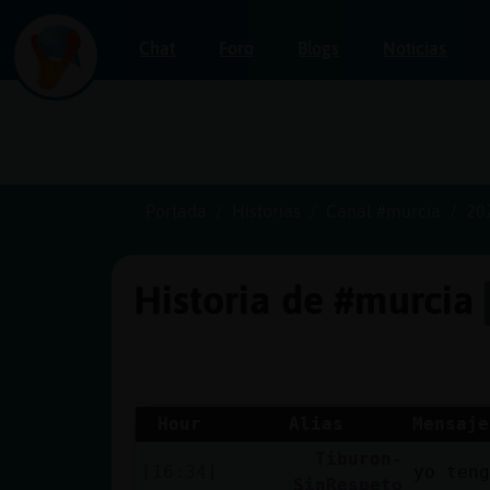
Chat
Foro
Blogs
Noticias
Iniciar
sesión
Portada
Historias
Canal #murcia
20
Historia de #murcia
¡Chatea
sin
publicidad!
Hour
Alias
Mensaje
Tiburon-
Crear
[16:34]
yo teng
SinRespeto
una