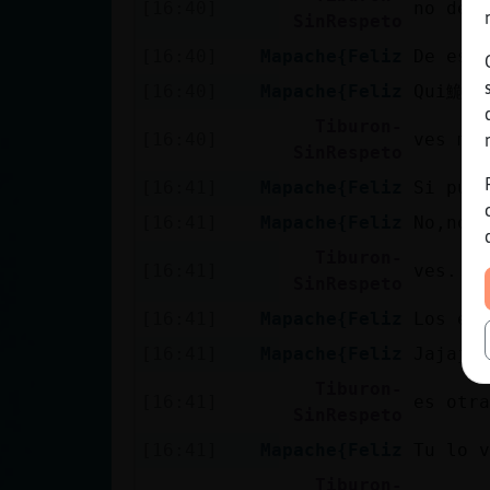
[16:40]
no deja
SinRespeto
[16:40]
Mapache{Feliz
De eso 
[16:40]
Mapache{Feliz
Qui鮠so
Tiburon-
[16:40]
ves muc
SinRespeto
[16:41]
Mapache{Feliz
Si pudi
[16:41]
Mapache{Feliz
No,no v
Tiburon-
[16:41]
ves... 
SinRespeto
[16:41]
Mapache{Feliz
Los evi
[16:41]
Mapache{Feliz
Jajajja
Tiburon-
[16:41]
es otra
SinRespeto
[16:41]
Mapache{Feliz
Tu lo v
Tiburon-