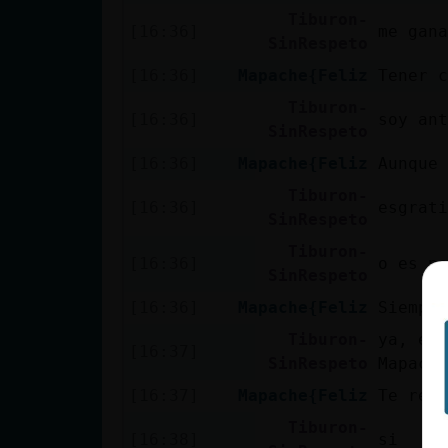
Mis blogs
Tiburon-
[16:36]
me gan
SinRespeto
[16:36]
Mapache{Feliz
Tener 
Mis foros
Tiburon-
[16:36]
soy ant
SinRespeto
[16:36]
Mapache{Feliz
Aunque 
Registrar
Tiburon-
[16:36]
esgrati
un canal
SinRespeto
Tiburon-
[16:36]
o es po
SinRespeto
Más
[16:36]
Mapache{Feliz
Siempre
gestiones
Tiburon-
ya, eso
[16:37]
SinRespeto
Mapache
[16:37]
Mapache{Feliz
Te refi
Tiburon-
[16:38]
si