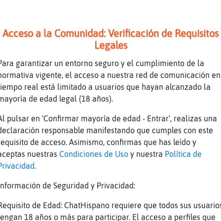
a q yo obligara a una mujer a que lleve una r
Acceso a la Comunidad: Verificación de Requisitos
Legales
a
Para garantizar un entorno seguro y el cumplimiento de la
normativa vigente, el acceso a nuestra red de comunicación en
tiempo real está limitado a usuarios que hayan alcanzado la
mayoría de edad legal (18 años).
o consiento,cada un@....
Al pulsar en 'Confirmar mayoría de edad - Entrar', realizas una
 mismo con los pelos Mapache{Feliz
declaración responsable manifestando que cumples con este
requisito de acceso. Asimismo, confirmas que has leído y
aceptas nuestras
Condiciones de Uso
y nuestra
Política de
bligar�a nadie a nada
Privacidad
.
right thing
Información de Seguridad y Privacidad:
 has preguntado si me gusta
Requisito de Edad: ChatHispano requiere que todos sus usuario
tengan 18 años o más para participar. El acceso a perfiles que