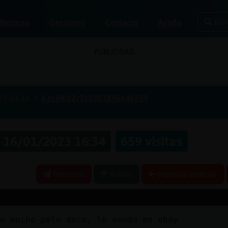
Bus
Normas
Gestiones
Contacto
Ayuda
PUBLICIDAD
23-01-16
63c5f6b2c7c0303856646559
16/01/2023 16:34
659 visitas
Reportar
Volver
Historia anterior
o mucho pelo deco, lo vendo en ebay