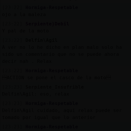
[23:22]
Hormiga-Respetable
ojo a la maleza
[23:22]
Serpiente}Debil
Y pal de la moto
[23:22]
Delfin\Agil
A ver no lo he dicho en plan malo solo ha
sido un comentario que no se puede ahora
decir nah . Relax
[23:22]
Hormiga-Respetable
ACTION se pone el casco de la moto
[23:23]
Serpiente_Insufrible
Delfin\Agil: eso, relax
[23:23]
Hormiga-Respetable
Delfin\Agil cuidado, aquí relax puede ser
tomado por igual que lo anterior
[23:23]
Hormiga-Respetable