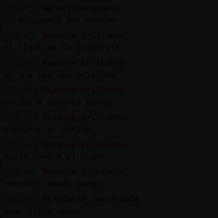
[23:41]
Rata{Interesante
En furgoneta del amason
[23:42]
Mapache\Brillante
al final de la carretera
[23:43]
Mapache\Brillante
vi una luz que brillaba
[23:43]
Mapache\Brillante
no iba a ninguna parte
[23:43]
Mapache\Brillante
pregunte el camino
[23:43]
Mapache\Brillante
nadie conoce el lugar
[23:43]
Mapache\Brillante
encontre donde dormir
[23:43]
Serpiente_Insufrible
Bona nit a todos