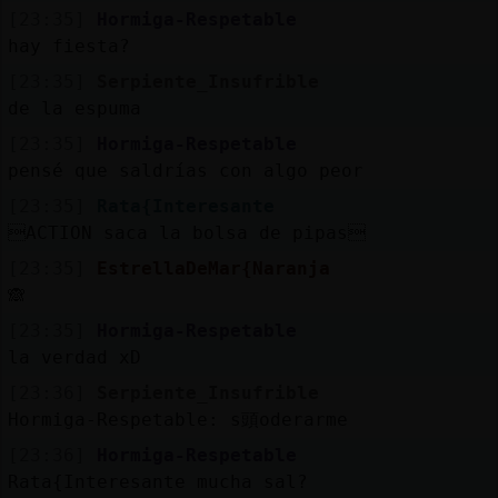
[23:35]
Hormiga-Respetable
hay fiesta?
[23:35]
Serpiente_Insufrible
de la espuma
[23:35]
Hormiga-Respetable
pensé que saldrías con algo peor
[23:35]
Rata{Interesante
ACTION saca la bolsa de pipas
[23:35]
EstrellaDeMar{Naranja
🙈
[23:35]
Hormiga-Respetable
la verdad xD
[23:36]
Serpiente_Insufrible
Hormiga-Respetable: s頭oderarme
[23:36]
Hormiga-Respetable
Rata{Interesante mucha sal?