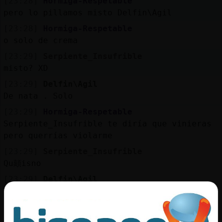
[23:28]
Hormiga-Respetable
pero lo pillamos misto Delfin\Agil
[23:28]
Hormiga-Respetable
o solo de crema
[23:29]
Serpiente_Insufrible
misto? XD
[23:29]
Delfin\Agil
De nata . Solo
[23:29]
Hormiga-Respetable
Serpiente_Insufrible te diría que vinieras
pero querrías violarme
[23:29]
Serpiente_Insufrible
Qu頦isno
[23:29]
Delfin\Agil
Yo soy egoísta
[23:29]
Hormiga-Respetable
y paso joio