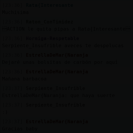
[23:36]
Rata{Interesante
Muchisima
[23:36]
Raton_ConTimidez
ACTION le quita pipas a Rata{Interesante
[23:36]
Hormiga-Respetable
Serpiente_Insufrible aveces te despelucas
[23:36]
EstrellaDeMar{Naranja
Dejaré unas bolsitas de carbón por aquí
[23:36]
EstrellaDeMar{Naranja
Mañana barbacoa
[23:37]
Serpiente_Insufrible
EstrellaDeMar{Naranja: que haya suerte
[23:37]
Serpiente_Insufrible
:)
[23:37]
EstrellaDeMar{Naranja
Gracias baby