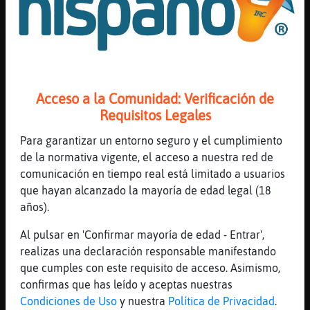
[23:29]
Delfin\Agil
XD
[23:29]
Serpiente_Insufrible
Hormiga-Respetable: jajaja
[23:29]
Serpiente}Debil
Acceso a la Comunidad: Verificación de
Con crema tambn entra bien
Requisitos Legales
[23:29]
Hormiga-Respetable
Para garantizar un entorno seguro y el cumplimiento
Delfin\Agil pero con frutas de esas por
de la normativa vigente, el acceso a nuestra red de
encima no?
comunicación en tiempo real está limitado a usuarios
[23:29]
Delfin\Agil
que hayan alcanzado la mayoría de edad legal (18
Serpiente_Insufrible se que tegusta
años).
Hormiga-Respetable tranquilo que también
Al pulsar en 'Confirmar mayoría de edad - Entrar',
hay roscón pa tí
realizas una declaración responsable manifestando
[23:29]
Delfin\Agil
que cumples con este requisito de acceso. Asimismo,
;)
confirmas que has leído y aceptas nuestras
[23:30]
Serpiente_Insufrible
Condiciones de Uso
y nuestra
Política de Privacidad
.