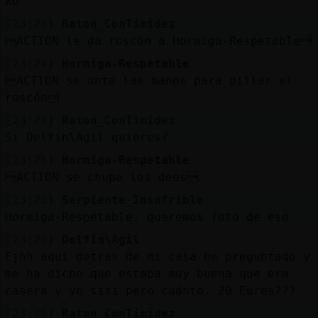
XD
[23:24]
Raton_ConTimidez
ACTION le da roscón a Hormiga-Respetable
[23:24]
Hormiga-Respetable
ACTION se unta las manos para pillar el
roscón
[23:24]
Raton_ConTimidez
Si Delfin\Agil quieres?
[23:25]
Hormiga-Respetable
ACTION se chupa los deos
[23:25]
Serpiente_Insufrible
Hormiga-Respetable: queremos foto de eso
[23:25]
Delfin\Agil
Ejhh aqui detras de mi casa he preguntado y
me ha dicho que estaba muy buena que era
casera y yo sisi pero cuánto. 20 Euros???
[23:25]
Raton_ConTimidez