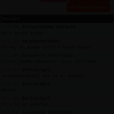
Historia siguiente
R
e
s
e
r
v
a
lia
s
r a
Mensaje
[23:19]
EstrellaDeMar{Naranja
Hola gente guapa
A
c
tu
a
liz
r
o
n
tr
a
s
e
ñ
a
[23:19]
Serpiente}Debil
a
c
Yo voy en manga corta a todas horas
[23:20]
Serpiente_Insufrible
EstrellaDeMar{Naranja: hola, princesa
A
c
tu
a
liz
a
ir
tu
a
[23:20]
Delfin\Agil
r IP
v
l
Serpiente}Debil eso es el whisky
[23:20]
Delfin\Agil
Normal
M
is
lo
g
s
[23:20]
Delfin\Agil
b
Yo iria en pelotas
[23:20]
Serpiente_Insufrible