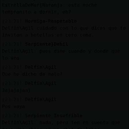
EstrellaDeMar{Naranja: esta noche
M
is
r
o
s
tempranito a dormir, eh?
fo
[23:21]
Hormiga-Respetable
Delfin\Agil cuidado con lo que dices que te
invitan a botellas en cero coma.
R
e
g
s
r
a
r
n
a
n
a
[23:21]
Serpiente}Debil
Delfin\Agil: pues dime cuando y donde que
lo vea
[23:21]
Delfin\Agil
Que he dicho de malo?
[23:21]
Delfin\Agil
Jajajajaaj
[23:21]
Delfin\Agil
Pos vaya
[23:21]
Serpiente_Insufrible
Delfin\Agil: nada, pero ten en cuenta que