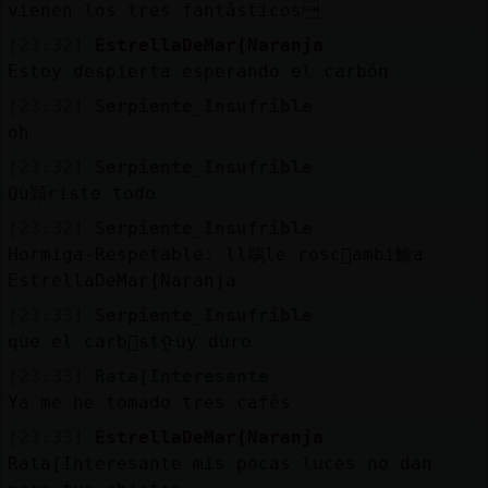
vienen los tres fantásticos
[23:32]
EstrellaDeMar{Naranja
Estoy despierta esperando el carbón
[23:32]
Serpiente_Insufrible
oh
[23:32]
Serpiente_Insufrible
Qu頴riste todo
[23:32]
Serpiente_Insufrible
Hormiga-Respetable: ll鶡le rosc󮠴ambi鮠a
EstrellaDeMar{Naranja
[23:33]
Serpiente_Insufrible
que el carb󮠥stᠭuy duro
[23:33]
Rata{Interesante
Ya me he tomado tres cafés
[23:33]
EstrellaDeMar{Naranja
Rata{Interesante mis pocas luces no dan