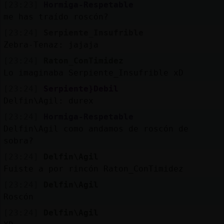
[23:23]
Hormiga-Respetable
me has traído roscón?
[23:24]
Serpiente_Insufrible
Zebra-Tenaz: jajaja
[23:24]
Raton_ConTimidez
Lo imaginaba Serpiente_Insufrible xD
[23:24]
Serpiente}Debil
Delfin\Agil: durex
[23:24]
Hormiga-Respetable
Delfin\Agil como andamos de roscón de
sobra?
[23:24]
Delfin\Agil
Fuiste a por rincón Raton_ConTimidez
[23:24]
Delfin\Agil
Roscón
[23:24]
Delfin\Agil