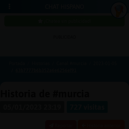
CHAT HISPANO
¡Chatea sin publicidad!
In
ic
ia
r
e
s
ió
n
PUBLICIDAD
s
Portada
Historias
Canal #murcia
2023-01-05
¡C
h
a
te
a
in
u
b
lic
id
a
d
63b7777b6b352a6e6256ef91
s
p
!
Historia de #murcia
C
r
e
a
r
n
a
u
e
n
ta
05/01/2023 23:19
727 visitas
u
c
Reportar
Historia anterior