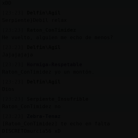
xDD
[23:23]
Delfin\Agil
Serpiente}Debil relax
[23:23]
Raton_ConTimidez
He vuelto, alguien me echo de menos?
[23:23]
Delfin\Agil
Jajajajaja
[23:23]
Hormiga-Respetable
Raton_ConTimidez yo un montón.
[23:23]
Delfin\Agil
Dios
[23:23]
Serpiente_Insufrible
Raton_ConTimidez no
[23:23]
Zebra-Tenaz
[Raton_ConTimidez] te echo en falta
DISCRETOmurcia56 xD