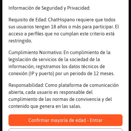
Delfin\Agil me estoy quitando, gracias
Información de Seguridad y Privacidad:
[23:30]
Hormiga-Respetable
Delfin\Agil dejate que solo me la quede
Requisito de Edad: ChatHispano requiere que todos
clavar
sus usuarios tengan 18 años o más para participar. El
acceso a perfiles que no cumplan este criterio está
[23:30]
Serpiente_Insufrible
restringido.
jajajaja
[23:30]
Hormiga-Respetable
Cumplimiento Normativo: En cumplimiento de la
este zagal es peligroso
legislación de servicios de la sociedad de la
información, registramos los datos técnicos de
[23:30]
Delfin\Agil
conexión (IP y puerto) por un periodo de 12 meses.
Hola????
[23:30]
Delfin\Agil
Responsabilidad: Como plataforma de comunicación
Calla
abierta, cada usuario es responsable del
cumplimiento de las normas de convivencia y del
[23:30]
Serpiente_Insufrible
contenido que genera en las salas.
Hormiga-Respetable: te delatan tus propios
deseos
Confirmar mayoría de edad - Entrar
[23:30]
Serpiente_Insufrible