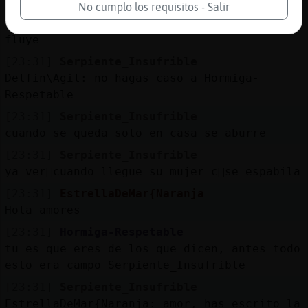
no pongas vallas al campo, hombre
No cumplo los requisitos - Salir
[23:30]
Serpiente_Insufrible
fluye
[23:31]
Serpiente_Insufrible
Delfin\Agil: no hagas caso a Hormiga-
Respetable
[23:31]
Serpiente_Insufrible
cuando se queda solo en casa se aburre
[23:31]
Serpiente_Insufrible
ya ver᳠cuando llegue su mujer c󭯠se espabila
[23:31]
EstrellaDeMar{Naranja
Hola amores
[23:31]
Hormiga-Respetable
tu es que eres de los que dicen, antes todo
esto era campo Serpiente_Insufrible
[23:31]
Serpiente_Insufrible
EstrellaDeMar{Naranja: amor, has escrito la