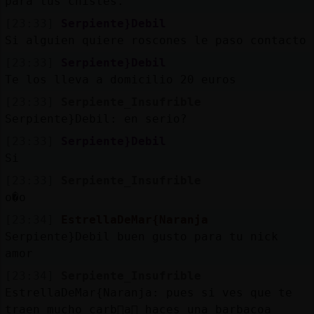
para tus chistes.
[23:33]
Serpiente}Debil
Si alguien quiere roscones le paso contacto
[23:33]
Serpiente}Debil
Te los lleva a domicilio 20 euros
[23:33]
Serpiente_Insufrible
Serpiente}Debil: en serio?
[23:33]
Serpiente}Debil
Si
[23:33]
Serpiente_Insufrible
o�o
[23:34]
EstrellaDeMar{Naranja
Serpiente}Debil buen gusto para tu nick
amor
[23:34]
Serpiente_Insufrible
EstrellaDeMar{Naranja: pues si ves que te
traen mucho carb󮠭a񡮡 haces una barbacoa