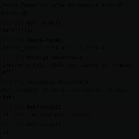
Zebra-Tenaz ese echa de menos a todo el
mundo xD
[23:25]
Delfin\Agil
Hola??????
[23:25]
Zebra-Tenaz
[Raton_ConTimidez] a mi no creo xD
[23:25]
Hormiga-Respetable
Serpiente_Insufrible las tienes en formato
NFT
[23:25]
Serpiente_Insufrible
Delfin\Agil: 20 euros una vez al a񯠮o hace
da�o
[23:26]
Delfin\Agil
20 euros no pago por engordar
[23:26]
Delfin\Agil
Jum