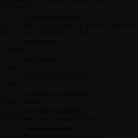
eres una chica en un chat de lobos
solitarios
[23:21]
Hormiga-Respetable
Delfin\Agil parece mentira que no sepas que
eso es una tentación hija xD
[23:21]
Delfin\Agil
Y lobas no?
[23:21]
Delfin\Agil
O que?
[23:22]
Serpiente_Insufrible
lobas d󮤥?
[23:22]
Serpiente_Insufrible
ande estar�n
[23:22]
Hormiga-Respetable
Delfin\Agil aquí es caza furtiva
[23:22]
Serpiente}Debil
Esta tiene pa mi pa ti y pal otro