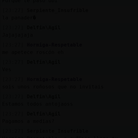
Porque te paso ubi
[23:27]
Serpiente_Insufrible
la panader�
[23:27]
Delfin\Agil
Jajajajaja
[23:27]
Hormiga-Respetable
me apetece roscón eh
[23:27]
Delfin\Agil
Ves
[23:27]
Hormiga-Respetable
sois unos roñosos que no invitais
[23:27]
Delfin\Agil
Estamos todos antojaoss
[23:27]
Delfin\Agil
Pagamos a medias?
[23:27]
Serpiente_Insufrible