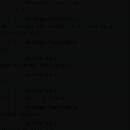
[23:26]
Serpiente_Insufrible
vaya tela
[23:26]
Hormiga-Respetable
Delfin\Agil que panadería o confitería
dices que es?
[23:26]
Hormiga-Respetable
xD
[23:26]
Delfin\Agil
Detras de mi casa porque?
[23:26]
Delfin\Agil
XD
[23:27]
Delfin\Agil
Vas a venir a pillarla
[23:27]
Hormiga-Respetable
sigue abierta?
[23:27]
Delfin\Agil