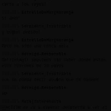
carta a los reyes?
[23:31]
EstrellaDeMar{Naranja
Si amor
[23:32]
Serpiente_Insufrible
y qu頨as pedido?
[23:32]
EstrellaDeMar{Naranja
Pero he sido una chica mala
[23:32]
Hormiga-Respetable
Delfin\Agil seguimos sin saber dónde están
esos roscones de 20 pavos
[23:32]
Serpiente_Insufrible
que se pueda decir aqu�in que te baneen
[23:32]
Hormiga-Respetable
xD
[23:32]
Rata{Interesante
ACTION se va a esperar despierta a ver si