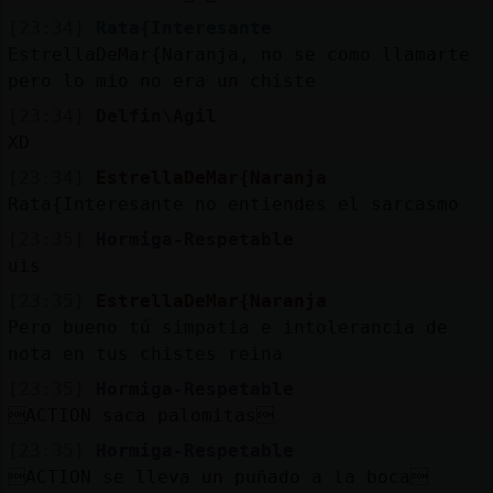
[23:34]
Rata{Interesante
EstrellaDeMar{Naranja, no se como llamarte
pero lo mio no era un chiste
[23:34]
Delfin\Agil
XD
[23:34]
EstrellaDeMar{Naranja
Rata{Interesante no entiendes el sarcasmo
[23:35]
Hormiga-Respetable
uis
[23:35]
EstrellaDeMar{Naranja
Pero bueno tú simpatia e intolerancia de
nota en tus chistes reina
[23:35]
Hormiga-Respetable
ACTION saca palomitas
[23:35]
Hormiga-Respetable
ACTION se lleva un puñado a la boca