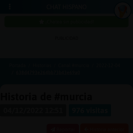
CHAT HISPANO
¡Chatea sin publicidad!
PUBLICIDAD
Iniciar
sesión
Portada
Historias
Canal #murcia
2022-12-04
638d4793e264bb73b43e69a0
¡Chatea
sin
publici
Historia de #murcia
04/12/2022 12:51
976 visitas
Crear
una
Reportar
Historia anterior
cuenta