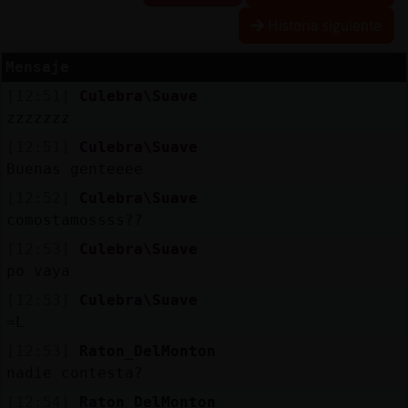
Historia siguiente
Mensaje
Reserva
[12:51]
Culebra\Suave
alias
zzzzzzz
[12:51]
Culebra\Suave
Buenas genteeee
Actuali
[12:52]
Culebra\Suave
contras
comostamossss??
[12:53]
Culebra\Suave
po vaya
Actuali
[12:53]
Culebra\Suave
IP
=L
virtual
[12:53]
Raton_DelMonton
nadie contesta?
[12:54]
Raton_DelMonton