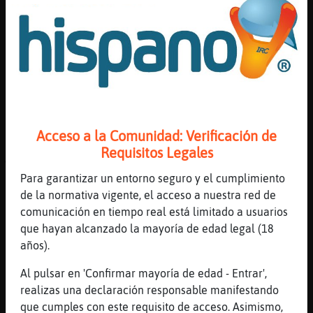
[12:57]
Culebra\Suave
uissss
[12:57]
Culebra\Suave
pues eso, Culebra\Suave esperando la hora
de la birra...
[12:58]
Libelula_Marron
[Serpiente-ConPereza]
Acceso a la Comunidad: Verificación de
[12:58]
Cobaya{Eficiente
Requisitos Legales
wuenas tardes
Para garantizar un entorno seguro y el cumplimiento
[13:00]
Culebra\Suave
de la normativa vigente, el acceso a nuestra red de
pues eso...
comunicación en tiempo real está limitado a usuarios
[13:00]
Culebra\Suave
que hayan alcanzado la mayoría de edad legal (18
estamos de domingi
años).
[13:00]
Culebra\Suave
Al pulsar en 'Confirmar mayoría de edad - Entrar',
no hay carrera de nada hoy?
realizas una declaración responsable manifestando
[13:00]
Serpiente-ConPereza
que cumples con este requisito de acceso. Asimismo,