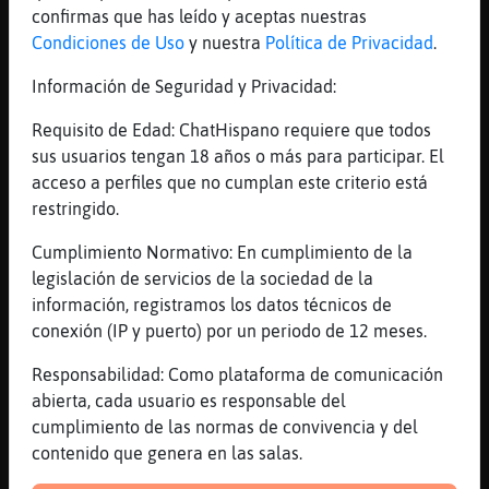
[Libelula_Marron]
confirmas que has leído y aceptas nuestras
Condiciones de Uso
y nuestra
Política de Privacidad
.
[13:00]
Libelula_Marron
[Serpiente-ConPereza] cecilia dice k le han
Información de Seguridad y Privacidad:
engordado...
Requisito de Edad: ChatHispano requiere que todos
[13:00]
Libelula_Marron
sus usuarios tengan 18 años o más para participar. El
ya sabes no?
acceso a perfiles que no cumplan este criterio está
[13:00]
Raton_DelMonton
restringido.
carrera de caracoles
Cumplimiento Normativo: En cumplimiento de la
[13:00]
Serpiente-ConPereza
legislación de servicios de la sociedad de la
alaaaa
información, registramos los datos técnicos de
[13:00]
Serpiente-ConPereza
conexión (IP y puerto) por un periodo de 12 meses.
ya?
Responsabilidad: Como plataforma de comunicación
[13:00]
Libelula_Marron
abierta, cada usuario es responsable del
si tio
cumplimiento de las normas de convivencia y del
[13:01]
Libelula_Marron
contenido que genera en las salas.
he visto su utlimo video del youtube