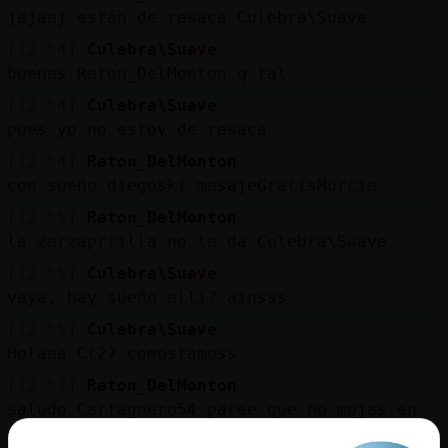
Mis
jajaaj están de resaca Culebra\Suave
blogs
[12:54]
Culebra\Suave
buenas Raton_DelMonton q tal
[12:54]
Culebra\Suave
Mis
pues yo no estoy de resaca
foros
[12:54]
Raton_DelMonton
con sueño diegoski masajeGratisMurcia
[12:55]
Raton_DelMonton
Registr
la zarzaprrilla no la da Culebra\Suave
un
[12:55]
Culebra\Suave
canal
vaya, hay sueño allí? ainsss
[12:55]
Culebra\Suave
Holaaa Ct27 comostamoss
Más
[12:57]
Raton_DelMonton
gestion
saludo Cartagnero54 paree que no mojas en
Cartagena