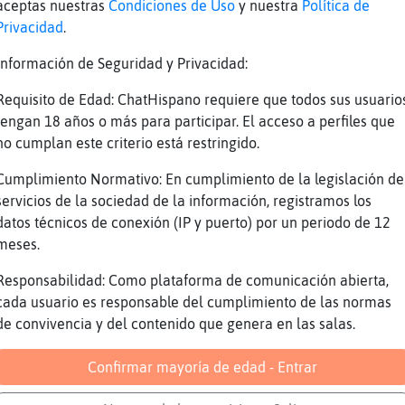
aceptas nuestras
Condiciones de Uso
y nuestra
Política de
Privacidad
.
jajaajajja
jajajajaja
Información de Seguridad y Privacidad:
yo no ando ahiiiiiiiiiiiiiiiii
Requisito de Edad: ChatHispano requiere que todos sus usuario
ro que siii
tengan 18 años o más para participar. El acceso a perfiles que
no cumplan este criterio está restringido.
i claro
e ve en las letras
Cumplimiento Normativo: En cumplimiento de la legislación de
servicios de la sociedad de la información, registramos los
jaha
datos técnicos de conexión (IP y puerto) por un periodo de 12
e noooooooooooooo
meses.
 ya vamonoooos
Responsabilidad: Como plataforma de comunicación abierta,
o supe si hubo lonche
cada usuario es responsable del cumplimiento de las normas
ra luna ya me dio hambre
de convivencia y del contenido que genera en las salas.
o alcabo ni queria quedarme n.n
Confirmar mayoría de edad - Entrar
aro\Feroz] hoy hubo cereal con leche y platan