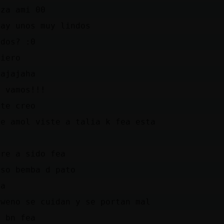
eza ami 00
hay unos muy lindos
ados? :0
uiero
jajajaha
j vamos!!!
 te creo
he amol viste a talia k fea esta
pre a sido fea
iso bemba d pato
ja
 weno se cuidan y se portan mal
e bn fea