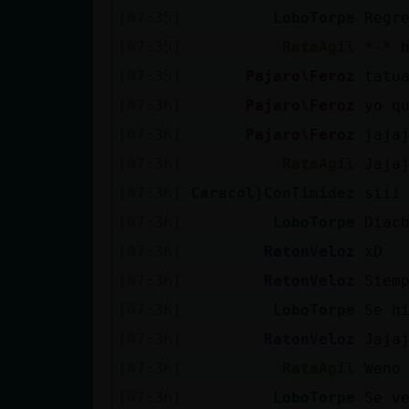
[07:35]
LoboTorpe
Regr
[07:35]
RataAgil
*-* 
[07:35]
Pajaro\Feroz
tatu
[07:36]
Pajaro\Feroz
yo q
[07:36]
Pajaro\Feroz
jaja
[07:36]
RataAgil
Jaja
[07:36]
Caracol}ConTimidez
siii
[07:36]
LoboTorpe
Diac
[07:36]
RatonVeloz
xD
[07:36]
RatonVeloz
Siem
[07:36]
LoboTorpe
Se h
[07:36]
RatonVeloz
Jaja
[07:36]
RataAgil
Weno
[07:36]
LoboTorpe
Se v