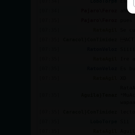
[07:34]
LoboTorpe
Esa 
[07:34]
Pajaro\Feroz
ahhh
[07:35]
Pajaro\Feroz
pues
[07:35]
RataAgil
Se c
[07:35]
Caracol}ConTimidez
ACT
[07:35]
RatonVeloz
Siii
[07:35]
RataAgil
Ire 
[07:35]
RatonVeloz
Es b
[07:35]
RataAgil
XD
Rata
[07:35]
Aguila}Tenaz
*MuA
wapa
[07:35]
Caracol}ConTimidez
lect
[07:35]
LoboTorpe
Sii
[07:35]
RataAgil
Agui