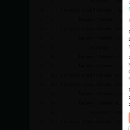
[07:33]
RataAgil
XD
[07:33]
Caracol}ConTimidez
jaja
[07:33]
Pajaro\Feroz
jaja
[07:33]
Caracol}ConTimidez
que 
[07:33]
Pajaro\Feroz
segu
[07:34]
RataAgil
Si s
[07:34]
Pajaro\Feroz
se t
[07:34]
Pajaro\Feroz
jaja
[07:34]
Caracol}ConTimidez
a qu
[07:34]
Caracol}ConTimidez
es +
[07:34]
Pajaro\Feroz
ya n
[07:34]
Pajaro\Feroz
dije
[07:34]
RataAgil
Buen
[07:34]
Caracol}ConTimidez
[Paj