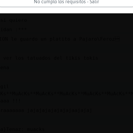
m gusta ninash
No cumplo los requisitos - Salir
h
 si quiero
uidan :***
ION le guardo un platito a Pajaro\Feroz
i
a ver los tatuados del tikis tokis
uena
Agil
cKs**MuAcKs**MuAcKs**MuAcKs**MuAcKs**MuAcKs**
aaaa !!!
oraaaaaaa jajajajajajajajaajajaj
la}Tenaz: muacks