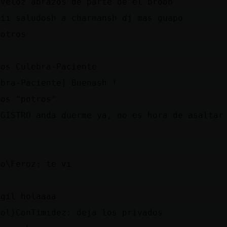
nVeloz abrazos de parte de el brooo
iii saludosh a charmansh dj mas guapo
potros
dos Culebra-Paciente
ebra-Paciente] Buenash !
dos "potros"
EGISTRO anda duerme ya, no es hora de asaltar
ro\Feroz: te vi
Agil holaaaa
col}ConTimidez: deja los privados