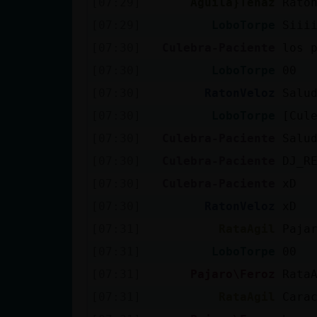
[07:29]
Aguila}Tenaz
Rato
cuenta
[07:29]
LoboTorpe
Siii
[07:30]
Culebra-Paciente
los 
[07:30]
LoboTorpe
00
Reservar
[07:30]
RatonVeloz
Salu
alias
[07:30]
LoboTorpe
[Cul
[07:30]
Culebra-Paciente
Salu
Actualizar
[07:30]
Culebra-Paciente
DJ_R
contraseña
[07:30]
Culebra-Paciente
xD
[07:30]
RatonVeloz
xD
[07:31]
RataAgil
Paja
Actualizar
[07:31]
LoboTorpe
00
IP virtual
[07:31]
Pajaro\Feroz
Rata
[07:31]
RataAgil
Cara