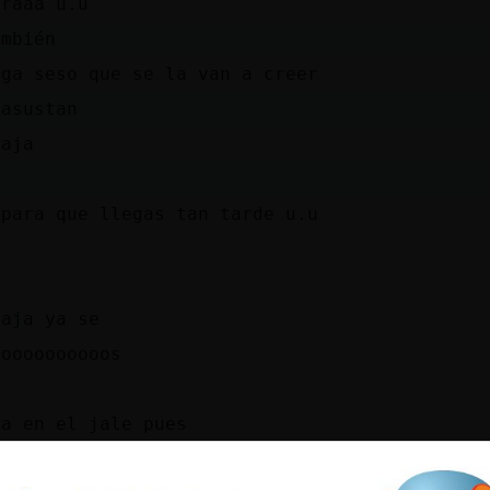
oraaa u.u
ambién
iga seso que se la van a creer
 asustan
jaja
spara que llegas tan tarde u.u
jaja ya se
ooooooooooos
ba en el jale pues