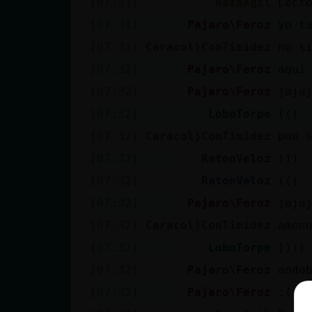
[07:31]
RataAgil
Lect
[07:31]
Pajaro\Feroz
yo t
[07:31]
Caracol}ConTimidez
no s
[07:32]
Pajaro\Feroz
aquí
[07:32]
Pajaro\Feroz
jaja
[07:32]
LoboTorpe
(((
[07:32]
Caracol}ConTimidez
pue 
[07:32]
RatonVeloz
)))
[07:32]
RatonVeloz
(((
[07:32]
Pajaro\Feroz
jaja
[07:32]
Caracol}ConTimidez
amon
[07:32]
LoboTorpe
))))
[07:32]
Pajaro\Feroz
anda
[07:32]
Pajaro\Feroz
:(