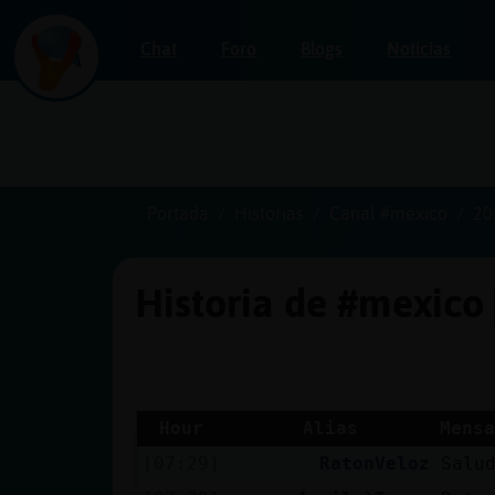
Chat
Foro
Blogs
Noticias
Iniciar
sesión
Portada
Historias
Canal #mexico
20
Historia de #mexico
¡Chatea
sin
publicidad!
Hour
Alias
Mensa
[07:29]
RatonVeloz
Salu
Crear
una