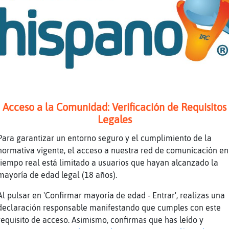
que u.u
 gooooooo
Agil cómo estás??
(
bien Pajaro\Feroz y tu
)
Acceso a la Comunidad: Verificación de Requisitos
ando a la costumbre xd
Legales
)
Para garantizar un entorno seguro y el cumplimiento de la
lenteee RataAgil
normativa vigente, el acceso a nuestra red de comunicación en
tiempo real está limitado a usuarios que hayan alcanzado la
i ay si como estas y tu ..............
mayoría de edad legal (18 años).
ora como estas?
Al pulsar en 'Confirmar mayoría de edad - Entrar', realizas una
te de privada
declaración responsable manifestando que cumples con este
jaajajajajajajajaajaaj
requisito de acceso. Asimismo, confirmas que has leído y