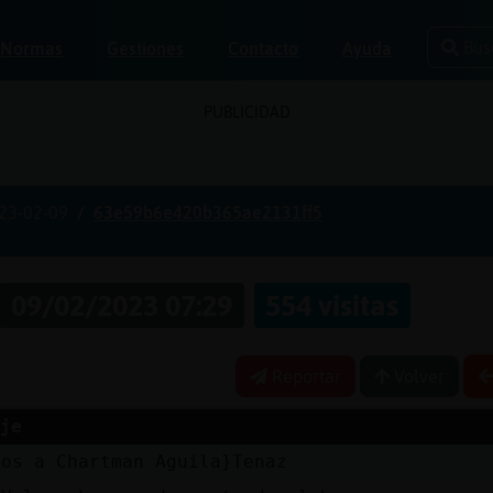
Bus
Normas
Gestiones
Contacto
Ayuda
PUBLICIDAD
23-02-09
63e59b6e420b365ae2131ff5
09/02/2023 07:29
554 visitas
Reportar
Volver
je
dos a Chartman Aguila}Tenaz