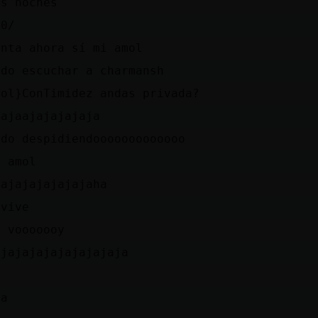
as noches
 0/
enta ahora sí mi amol
ndo escuchar a charmansh
col}ConTimidez andas privada?
jajaajajajajaja
ndo despidiendooooooooooooo
i amol
jajajajajajajaha
 vive
e vooooooy
ajajajajajajajajaja
ja