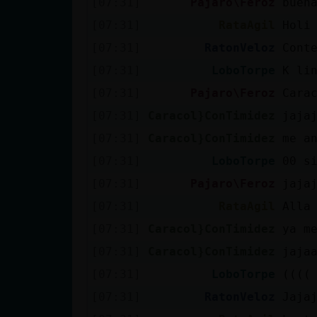
[07:31]
Pajaro\Feroz
buen
Mis blogs
[07:31]
RataAgil
Holi
[07:31]
RatonVeloz
Cont
Mis foros
[07:31]
LoboTorpe
K li
[07:31]
Pajaro\Feroz
Cara
[07:31]
Caracol}ConTimidez
jaja
Registrar
[07:31]
Caracol}ConTimidez
me a
un canal
[07:31]
LoboTorpe
00 s
[07:31]
Pajaro\Feroz
jaja
[07:31]
RataAgil
Alla
Más
[07:31]
Caracol}ConTimidez
ya m
gestiones
[07:31]
Caracol}ConTimidez
jaja
[07:31]
LoboTorpe
((((
[07:31]
RatonVeloz
Jaja