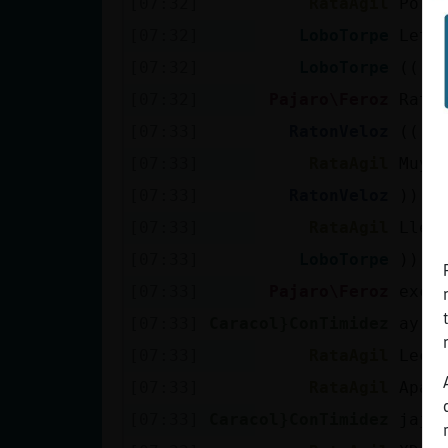
[07:32]
RataAgil
Por 
[07:32]
LoboTorpe
Lets
[07:32]
LoboTorpe
((((
[07:32]
Pajaro\Feroz
Rata
[07:33]
RatonVeloz
((((
[07:33]
RataAgil
Muy 
[07:33]
RatonVeloz
))))
[07:33]
RataAgil
Lleg
[07:33]
LoboTorpe
))))
[07:33]
Pajaro\Feroz
exce
[07:33]
Caracol}ConTimidez
ay s
[07:33]
RataAgil
Lect
[07:33]
RataAgil
Apar
[07:33]
Caracol}ConTimidez
jaja