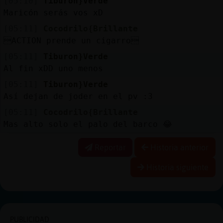
[05:10]
Tiburon}Verde
Maricón serás vos xD
[05:11]
Cocodrilo{Brillante
ACTION prende un cigarro
[05:11]
Tiburon}Verde
Al fin xDD uno menos
[05:11]
Tiburon}Verde
Así dejan de joder en el pv :3
[05:11]
Cocodrilo{Brillante
Mas alto solo el palo del barco 😂
Reportar
Historia anterior
Historia siguiente
PUBLICIDAD