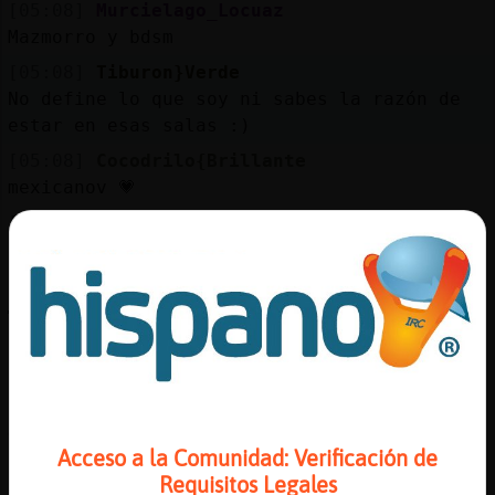
[05:08]
Murcielago_Locuaz
Mazmorro y bdsm
[05:08]
Tiburon}Verde
No define lo que soy ni sabes la razón de
estar en esas salas :)
[05:08]
Cocodrilo{Brillante
mexicanov 💗
[05:08]
Murcielago_Locuaz
"qu颬 con tilde, mariposo analfabeto
[05:08]
Tiburon}Verde
🤣
[05:09]
Tiburon}Verde
Escribo como quiera xD
[05:09]
Murcielago_Locuaz
Guarro
Acceso a la Comunidad: Verificación de
[05:09]
Tiburon}Verde
Requisitos Legales