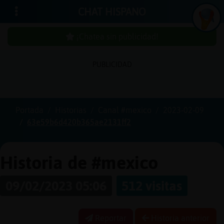
CHAT HISPANO
¡Chatea sin publicidad!
PUBLICIDAD
Iniciar
sesión
Portada
Historias
Canal #mexico
2023-02-09
63e59b6d420b365ae2131ff2
¡Chatea
sin
publici
Historia de #mexico
09/02/2023 05:06
512 visitas
Crear
una
Reportar
Historia anterior
cuenta