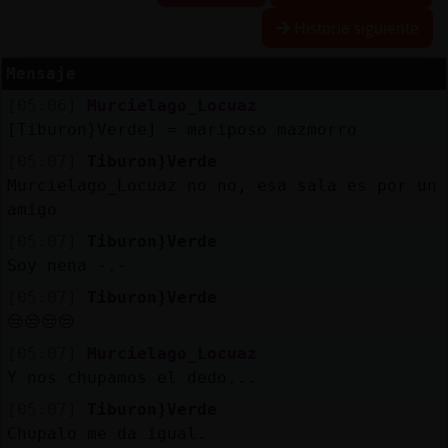
Historia siguiente
Mensaje
Reserva
[05:06]
Murcielago_Locuaz
alias
[Tiburon}Verde] = mariposo mazmorro
[05:07]
Tiburon}Verde
Murcielago_Locuaz no no, esa sala es por un
Actuali
amigo
contras
[05:07]
Tiburon}Verde
Soy nena -.-
[05:07]
Tiburon}Verde
Actuali
😒😒😒😒
IP
[05:07]
Murcielago_Locuaz
virtual
Y nos chupamos el dedo...
[05:07]
Tiburon}Verde
Chupalo me da igual.