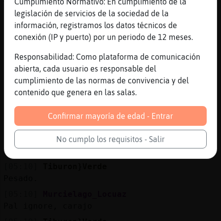
🤣🤣🤣🤣🤣
Cumplimiento Normativo: En cumplimiento de la
legislación de servicios de la sociedad de la
[05:10]
Cocodrilo{Brillante
información, registramos los datos técnicos de
CarBonCiTo myLove 💓
conexión (IP y puerto) por un periodo de 12 meses.
[05:10]
Murcielago_Locuaz
Llamar la atenci󮠤e los maricas con nicks
Responsabilidad: Como plataforma de comunicación
femeninos
abierta, cada usuario es responsable del
cumplimiento de las normas de convivencia y del
[05:10]
Tiburon}Verde
contenido que genera en las salas.
Uhh qué te lea el @ te saca xD
[05:10]
Murcielago_Locuaz
Confirmar mayoría de edad - Entrar
Y analfabetos
[05:10]
Murcielago_Locuaz
No cumplo los requisitos - Salir
Guarro
[05:10]
Tiburon}Verde
Pesado.
[05:10]
Murcielago_Locuaz
Pal ignore, carajo