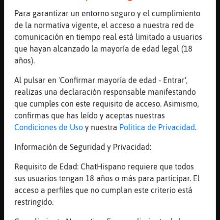
Soy chica y me gustan los chicos:)
Para garantizar un entorno seguro y el cumplimiento
[05:09]
Murcielago_Locuaz
de la normativa vigente, el acceso a nuestra red de
Como quieres, no: como sabes
comunicación en tiempo real está limitado a usuarios
[05:09]
Cocodrilo{Brillante
que hayan alcanzado la mayoría de edad legal (18
Jajaja jajaja jajaja 😆
años).
[05:09]
Murcielago_Locuaz
Al pulsar en 'Confirmar mayoría de edad - Entrar',
O mejor: como no sabes
realizas una declaración responsable manifestando
[05:09]
Tiburon}Verde
que cumples con este requisito de acceso. Asimismo,
Me da igual :)
confirmas que has leído y aceptas nuestras
[05:09]
Murcielago_Locuaz
Condiciones de Uso
y nuestra
Política de Privacidad
.
Asqueroso
Información de Seguridad y Privacidad:
[05:09]
Tiburon}Verde
Solo quieres llamar mi atención xD
Requisito de Edad: ChatHispano requiere que todos
sus usuarios tengan 18 años o más para participar. El
[05:10]
Tiburon}Verde
acceso a perfiles que no cumplan este criterio está
Pero sorry no me gustan bobos como vos xD
restringido.
[05:10]
Tiburon}Verde