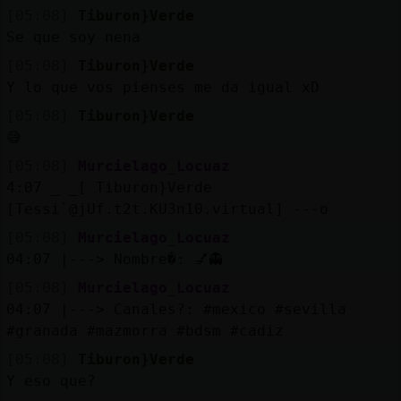
Mis
[05:08]
Tiburon}Verde
blogs
Se que soy nena
[05:08]
Tiburon}Verde
Y lo que vos pienses me da igual xD
Mis
[05:08]
Tiburon}Verde
foros
😅
[05:08]
Murcielago_Locuaz
4:07 _ _[ Tiburon}Verde
[Tessi`@jUf.t2t.KU3n10.virtual] ---o
Registr
un
[05:08]
Murcielago_Locuaz
canal
04:07 |---> Nombre�: 💅👻
[05:08]
Murcielago_Locuaz
04:07 |---> Canales?: #mexico #sevilla
#granada #mazmorra #bdsm #cadiz
Más
[05:08]
Tiburon}Verde
gestion
Y eso que?