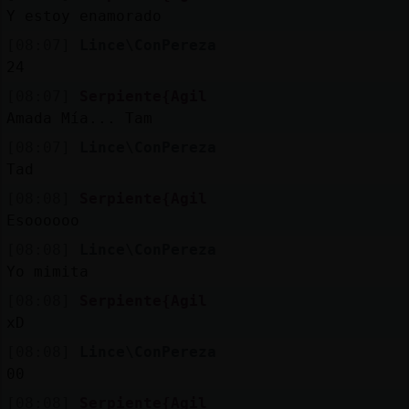
Mis
Y estoy enamorado
blogs
[08:07]
Lince\ConPereza
24
[08:07]
Serpiente{Agil
Mis
Amada Mía... Tam
foros
[08:07]
Lince\ConPereza
Tad
[08:08]
Serpiente{Agil
Registr
Esoooooo
un
[08:08]
Lince\ConPereza
canal
Yo mimita
[08:08]
Serpiente{Agil
xD
Más
[08:08]
Lince\ConPereza
gestion
00
[08:08]
Serpiente{Agil