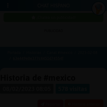
CHAT HISPANO
¡Chatea sin publicidad!
PUBLICIDAD
Iniciar
sesión
Portada
Historias
Canal #mexico
2023-02-08
63e449e0e377c4451d74554f
¡Chatea
sin
publici
Historia de #mexico
08/02/2023 08:05
578 visitas
Crear
una
Reportar
Historia anterior
cuenta