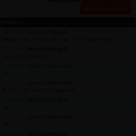
Historia siguiente
Mensaje
Reserva
[08:05]
Serpiente{Agil
alias
Amada mía reina de luz y la esperanza
[08:06]
Serpiente{Agil
Saca la loseta
Actuali
[08:06]
Lince\ConPereza
contras
00
[08:06]
Lince\ConPereza
Brilla la hevilla papish
Actuali
[08:06]
Serpiente{Agil
IP
24
virtual
[08:06]
Lince\ConPereza
24
[08:07]
Serpiente{Agil