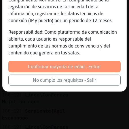
((((
legislación de servicios de la sociedad de la
información, registramos los datos técnicos de
[08:11]
Lince\ConPereza
conexión (IP y puerto) por un periodo de 12 meses.
((((
[08:11]
Serpiente{Agil
Responsabilidad: Como plataforma de comunicación
Pa sacarte yo tengo pokito
abierta, cada usuario es responsable del
cumplimiento de las normas de convivencia y del
[08:11]
Serpiente{Agil
contenido que genera en las salas.
Todo lo k tengo es tuyo
[08:11]
Lince\ConPereza
Confirmar mayoría de edad - Entrar
)))) pero si medallita en la playa
[08:12]
Serpiente{Agil
No cumplo los requisitos - Salir
((
[08:12]
Lince\ConPereza
Mejol un coco
[08:12]
Serpiente{Agil
Esooooooo
[08:12]
Lince\ConPereza