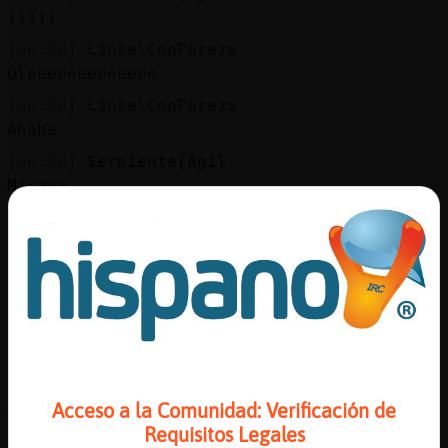
)))))
[08:09]
Lince\ConPereza
Oleeeeeeeeeeeee
[08:09]
Lince\ConPereza
Ahaha
[08:09]
Serpiente{Agil
Miraaa
[08:09]
Serpiente{Agil
Y yo crei pediste parodia xD
[08:10]
Lince\ConPereza
Nooo
[08:10]
Lince\ConPereza
00
[08:10]
Serpiente{Agil
Acceso a la Comunidad: Verificación de
Jajaja
Requisitos Legales
[08:10]
Lince\ConPereza