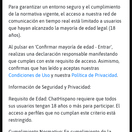
M kieren matal d risa
Para garantizar un entorno seguro y el cumplimiento
de la normativa vigente, el acceso a nuestra red de
[08:10]
Serpiente{Agil
comunicación en tiempo real está limitado a usuarios
Siiiii
que hayan alcanzado la mayoría de edad legal (18
[08:11]
Lince\ConPereza
años).
Ahora
Al pulsar en 'Confirmar mayoría de edad - Entrar',
[08:11]
Serpiente{Agil
realizas una declaración responsable manifestando
Desde ayer estás así
que cumples con este requisito de acceso. Asimismo,
[08:11]
Mosca\Marron
confirmas que has leído y aceptas nuestras
temazooooooooooo
Condiciones de Uso
y nuestra
Política de Privacidad
.
[08:11]
Lince\ConPereza
Información de Seguridad y Privacidad:
Siiiiiiii
[08:11]
Serpiente{Agil
Requisito de Edad: ChatHispano requiere que todos
Te pongo abanico
sus usuarios tengan 18 años o más para participar. El
acceso a perfiles que no cumplan este criterio está
[08:11]
Lince\ConPereza
restringido.
Eso ninash
[08:11]
Serpiente{Agil
Cumplimiento Normativo: En cumplimiento de la