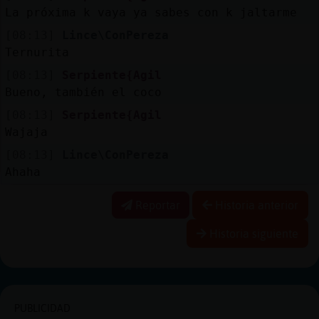
La próxima k vaya ya sabes con k jaltarme
[08:13]
Lince\ConPereza
Ternurita
[08:13]
Serpiente{Agil
Bueno, también el coco
[08:13]
Serpiente{Agil
Wajaja
[08:13]
Lince\ConPereza
Ahaha
Reportar
Historia anterior
Historia siguiente
PUBLICIDAD