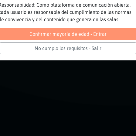
Responsabilidad: Como plataforma de comunicación abierta,
ajajajajaja la envidia del pueblo xD
cada usuario es responsable del cumplimiento de las normas
eeeee
de convivencia y del contenido que genera en las salas.
Reportar
Volver
Historia anterior
Confirmar mayoría de edad - Entrar
No cumplo los requisitos - Salir