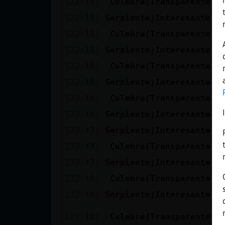
[22:15]
Culebra{Transparente
A
Mis blogs
[22:15]
Serpiente}Interesante
I
[22:15]
Culebra{Transparente
S
Mis foros
[22:15]
Serpiente}Interesante
D
[22:16]
Culebra{Transparente
Y
[22:16]
Serpiente}Interesante
S
Registrar
[22:16]
Culebra{Transparente
Y 
un canal
[22:16]
Serpiente}Interesante
X
[22:17]
Serpiente}Interesante
L
[22:17]
Culebra{Transparente
P
Más
[22:17]
Serpiente}Interesante
S
gestiones
[22:18]
Culebra{Transparente
A
[22:18]
Serpiente}Interesante
X
C
[22:18]
Culebra{Transparente
s