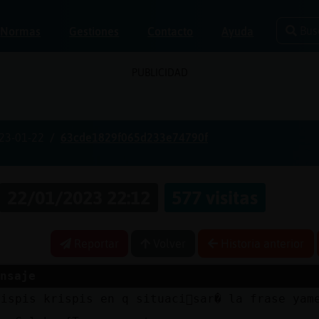
Bus
Normas
Gestiones
Contacto
Ayuda
PUBLICIDAD
23-01-22
63cde1829f065d233e74790f
22/01/2023 22:12
577 visitas
Reportar
Volver
Historia anterior
nsaje
rispis krispis en q situaci󮠵sar� la frase yam