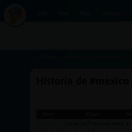
Chat
Foro
Blogs
Noticias
Iniciar
sesión
Portada
Historias
Canal #mexico
20
Historia de #mexico
¡Chatea
sin
publicidad!
Hour
Alias
Me
[22:12]
Culebra{Transparente
K
Crear
una