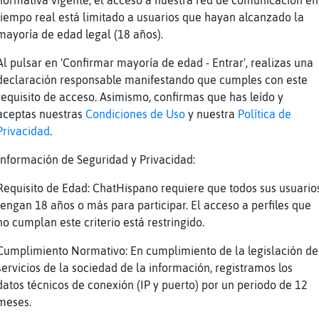
normativa vigente, el acceso a nuestra red de comunicación en
nda comiendo y no me da
tiempo real está limitado a usuarios que hayan alcanzado la
gual de morido 0.o
mayoría de edad legal (18 años).
i
Al pulsar en 'Confirmar mayoría de edad - Entrar', realizas una
emᮤalo xD
declaración responsable manifestando que cumples con este
 si ee
requisito de acceso. Asimismo, confirmas que has leído y
aceptas nuestras
Condiciones de Uso
y nuestra
Política de
i. Por alimentos XD
Privacidad
.
da񯳠a la lonja
Información de Seguridad y Privacidad:
D �ajajaja total !
as lonjitas deben mantenerse sanas :)
Requisito de Edad: ChatHispano requiere que todos sus usuario
tengan 18 años o más para participar. El acceso a perfiles que
ues obvis�para q se agarre bien
no cumplan este criterio está restringido.
ip :)
Cumplimiento Normativo: En cumplimiento de la legislación de
shh ya me imagine
servicios de la sociedad de la información, registramos los
D
datos técnicos de conexión (IP y puerto) por un periodo de 12
aminando a su lado agarrando mi cintura con l
meses.
exy