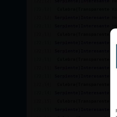
[22:12]
Serpiente}Interesante
H
cuenta
[22:12]
Culebra{Transparente
K
[22:12]
Serpiente}Interesante
H
[22:13]
Serpiente}Interesante

Reservar
[22:13]
Culebra{Transparente
B
alias
[22:13]
Serpiente}Interesante
:
[22:13]
Serpiente}Interesante
C
Actualizar
[22:13]
Culebra{Transparente
T
contraseña
[22:13]
Serpiente}Interesante
X
[22:13]
Serpiente}Interesante
T
[22:14]
Culebra{Transparente
E
Actualizar
[22:14]
Serpiente}Interesante
Y
IP virtual
[22:15]
Culebra{Transparente
A
[22:15]
Serpiente}Interesante
A