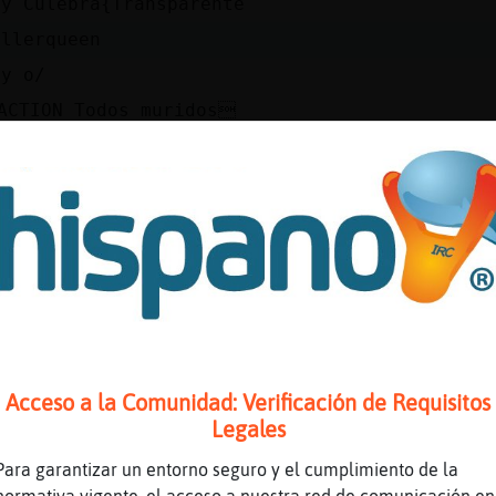
ey Culebra{Transparente
illerqueen
ey o/
ACTION Todos muridos
ien muertos
0
ongelados :0
iesos
D
errible
spelosnante
 tu carb�n?
Acceso a la Comunidad: Verificación de Requisitos
Legales
h�nda
hh o.0
Para garantizar un entorno seguro y el cumplimiento de la