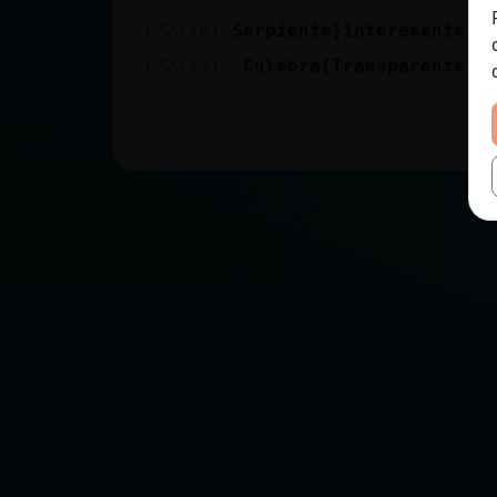
[22:18]
Serpiente}Interesante
j
[22:19]
Culebra{Transparente
S