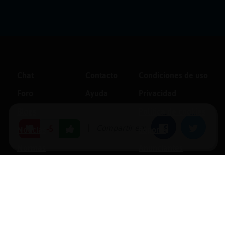
Chat
Contacto
Condiciones de uso
Foro
Ayuda
Privacidad
Blogs
Política de cookies
|
Compartir en:
Facebook
Twitter
-5
Noticias
Soporte
Normas
Anunciantes
Estadísticas
Historias
Tu foro gratis