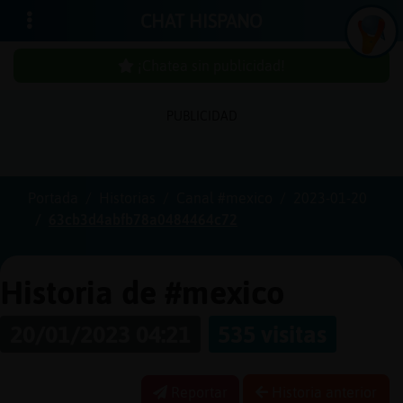
CHAT HISPANO
¡Chatea sin publicidad!
PUBLICIDAD
Iniciar
sesión
Portada
Historias
Canal #mexico
2023-01-20
63cb3d4abfb78a0484464c72
¡Chatea
sin
publici
Historia de #mexico
20/01/2023 04:21
535 visitas
Crear
una
Reportar
Historia anterior
cuenta