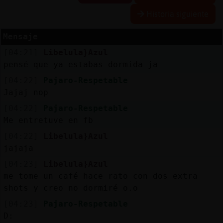
Historia siguiente
Mensaje
Reserva
[04:21]
Libelula}Azul
alias
pensé que ya estabas dormida ja
[04:22]
Pajaro-Respetable
Jajaj nop
Actuali
[04:22]
Pajaro-Respetable
contras
Me entretuve en fb
[04:22]
Libelula}Azul
jajaja
Actuali
[04:23]
Libelula}Azul
IP
me tome un café hace rato con dos extra
virtual
shots y creo no dormiré o.o
[04:23]
Pajaro-Respetable
D: