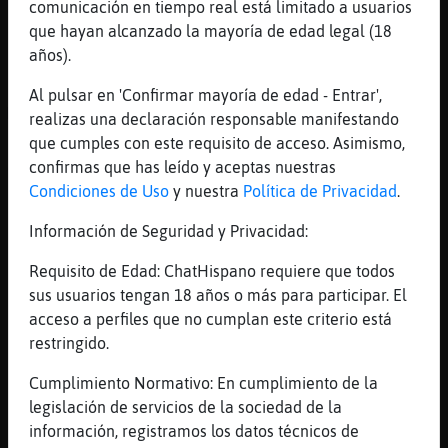
comunicación en tiempo real está limitado a usuarios
[04:25]
Libelula}Azul
que hayan alcanzado la mayoría de edad legal (18
yo me como unas gomitas para que me de
años).
sueño
[04:26]
Libelula}Azul
Al pulsar en 'Confirmar mayoría de edad - Entrar',
Maria-29- buenas
realizas una declaración responsable manifestando
que cumples con este requisito de acceso. Asimismo,
[04:26]
Pajaro-Respetable
confirmas que has leído y aceptas nuestras
Gomitas de cuales xD
Condiciones de Uso
y nuestra
Política de Privacidad
.
[04:27]
Libelula}Azul
jajajajajajajajaja
Información de Seguridad y Privacidad:
[04:27]
Libelula}Azul
Requisito de Edad: ChatHispano requiere que todos
si de esas
sus usuarios tengan 18 años o más para participar. El
[04:27]
Libelula}Azul
acceso a perfiles que no cumplan este criterio está
jajajajajajahahahaha
restringido.
[04:27]
Pajaro-Respetable
Cumplimiento Normativo: En cumplimiento de la
jajajaja aaah si sirven
legislación de servicios de la sociedad de la
[04:27]
Libelula}Azul
información, registramos los datos técnicos de