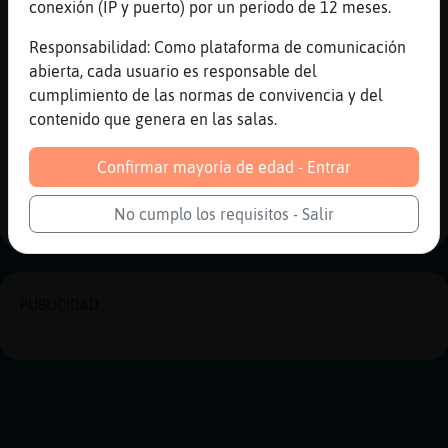
yeah 😎
conexión (IP y puerto) por un periodo de 12 meses.
[04:28]
Libelula}Azul
Responsabilidad: Como plataforma de comunicación
relajantes jajaja
abierta, cada usuario es responsable del
[04:28]
Pajaro-Respetable
cumplimiento de las normas de convivencia y del
Siii
contenido que genera en las salas.
Reportar
Historia anterior
Confirmar mayoría de edad - Entrar
Historia siguiente
No cumplo los requisitos - Salir
PUBLICIDAD