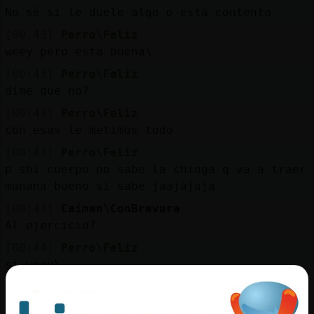
Mis
No sé si le duele algo o está contento
blogs
[00:43]
Perro\Feliz
weey pero esta buena\
[00:43]
Perro\Feliz
Mis
dime que no?
foros
[00:43]
Perro\Feliz
con esas le metimos todo
[00:43]
Perro\Feliz
Registr
p shi cuerpo no sabe la chinga q va a traer
un
manana bueno si sabe jaajajaja
canal
[00:43]
Caiman\ConBravura
Al ejercicio?
[00:44]
Perro\Feliz
si weey\
Más
gestion
[00:44]
Caiman\ConBravura
Con analgésicos