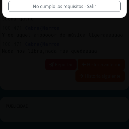
Jajajajaja
No cumplo los requisitos - Salir
[00:46]
Cabra{Marron
Suena gasho
[00:47]
Cabra{Marron
Y de aquel amooooor de música ligeraaaaaaa
[00:47]
Cabra{Marron
Nada nos libra,nada más quedaaaaa
Reportar
Historia anterior
Historia siguiente
PUBLICIDAD