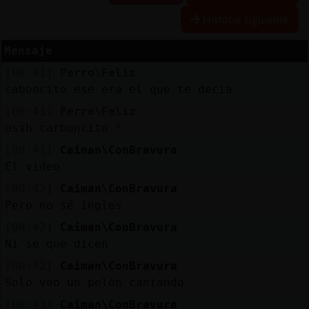
Historia siguiente
Mensaje
Reserva
[00:41]
Perro\Feliz
alias
caboncito ese era el que te decia
[00:41]
Perro\Feliz
ossh carboncito *
Actuali
[00:41]
Caiman\ConBravura
contras
El video
[00:42]
Caiman\ConBravura
Pero no sé ingles
Actuali
[00:42]
Caiman\ConBravura
IP
Ni se que dicen
virtual
[00:42]
Caiman\ConBravura
Solo veo un pelón cantando
[00:43]
Caiman\ConBravura