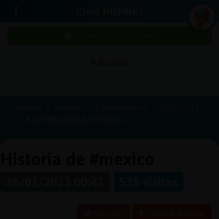
CHAT HISPANO
¡Chatea sin publicidad!
PUBLICIDAD
Iniciar
sesión
Portada
Historias
Canal #mexico
2023-01-18
63c89893a8df1d73f73ebfc2
¡Chatea
sin
publici
Historia de #mexico
18/01/2023 00:41
535 visitas
Crear
una
Reportar
Historia anterior
cuenta