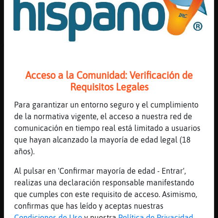
[00:44]
Caiman\ConBravura
Se quita el dolor muscular
[00:44]
Cabra{Marron
Wenas
[00:44]
Caiman\ConBravura
Acceso a la Comunidad: Verificación de
Pero no va servir de nada hacer ejercicio
Requisitos Legales
si tomas analgésico
[00:44]
Caiman\ConBravura
Para garantizar un entorno seguro y el cumplimiento
Las tengas
de la normativa vigente, el acceso a nuestra red de
comunicación en tiempo real está limitado a usuarios
[00:44]
Cabra{Marron
que hayan alcanzado la mayoría de edad legal (18
Mejor las pase
años).
[00:45]
Perro\Feliz
pero no tomo
Al pulsar en 'Confirmar mayoría de edad - Entrar',
realizas una declaración responsable manifestando
[00:45]
Caiman\ConBravura
que cumples con este requisito de acceso. Asimismo,
En agua
confirmas que has leído y aceptas nuestras
[00:45]
Perro\Feliz
Condiciones de Uso
y nuestra
Política de Privacidad
.