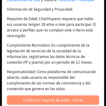
hola asesinita
Información de Seguridad y Privacidad:
[00:45]
Cabra{Marron
Jajajaja leí zacape2
Requisito de Edad: ChatHispano requiere que todos
[00:45]
Cabra{Marron
sus usuarios tengan 18 años o más para participar. El
Con ZapDos
acceso a perfiles que no cumplan este criterio está
restringido.
[00:45]
Cabra{Marron
Deoooos
Cumplimiento Normativo: En cumplimiento de la
[00:45]
Perro\Feliz
legislación de servicios de la sociedad de la
jajajajja
información, registramos los datos técnicos de
conexión (IP y puerto) por un periodo de 12 meses.
[00:45]
Caiman\ConBravura
Es mi Pokémon legendario
Responsabilidad: Como plataforma de comunicación
[00:46]
Caiman\ConBravura
abierta, cada usuario es responsable del
Articuno Zapdos y Moltres
cumplimiento de las normas de convivencia y del
contenido que genera en las salas.
[00:46]
Cabra{Marron
Perro\Feliz: hola
Confirmar mayoría de edad - Entrar
[00:46]
Cabra{Marron