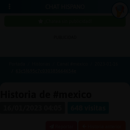
CHAT HISPANO
¡Chatea sin publicidad!
PUBLICIDAD
Iniciar
sesión
Portada
Historias
Canal #mexico
2023-01-16
63c5f695c7c030385664654e
¡Chatea
sin
publici
Historia de #mexico
16/01/2023 04:05
648 visitas
Crear
una
Reportar
Historia anterior
cuenta