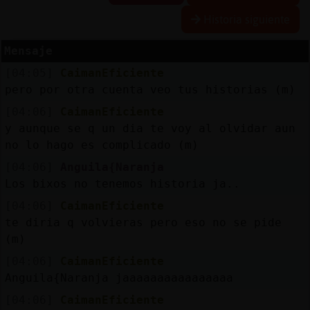
Historia siguiente
Mensaje
Reserva
[04:05]
CaimanEficiente
alias
pero por otra cuenta veo tus historias (m)
[04:06]
CaimanEficiente
y aunque se q un dia te voy al olvidar aun
Actuali
no lo hago es complicado (m)
contras
[04:06]
Anguila{Naranja
Los bixos no tenemos historia ja..
[04:06]
CaimanEficiente
Actuali
te diria q volvieras pero eso no se pide
IP
(m)
virtual
[04:06]
CaimanEficiente
Anguila{Naranja jaaaaaaaaaaaaaaaa
[04:06]
CaimanEficiente