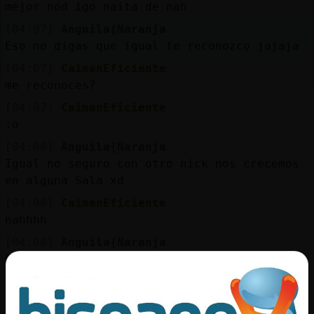
Mis
mejor nod igo naita de nah
blogs
[04:07]
Anguila{Naranja
Eso no digas que igual te reconozco jajaja
[04:07]
CaimanEficiente
me reconoces?
Mis
foros
[04:07]
CaimanEficiente
:o
[04:08]
Anguila{Naranja
Igual no seguro con otro nick nos crecemos
Registr
en alguna Sala xd
un
canal
[04:08]
CaimanEficiente
nahhhh
[04:08]
Anguila{Naranja
Crecemos alguna vez
Más
[04:08]
CaimanEficiente
gestion
no creo me reconozcas