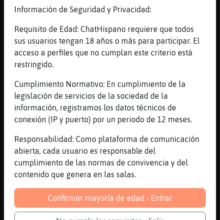
[04:10]
CaimanEficiente
Información de Seguridad y Privacidad:
escribelo en el libro
[04:11]
Anguila{Naranja
Requisito de Edad: ChatHispano requiere que todos
Na
sus usuarios tengan 18 años o más para participar. El
acceso a perfiles que no cumplan este criterio está
[04:11]
Anguila{Naranja
restringido.
No escribo nada
[04:11]
Anguila{Naranja
Cumplimiento Normativo: En cumplimiento de la
Lo queme todo
legislación de servicios de la sociedad de la
información, registramos los datos técnicos de
[04:11]
Anguila{Naranja
conexión (IP y puerto) por un periodo de 12 meses.
Jajaja
[04:11]
CaimanEficiente
Responsabilidad: Como plataforma de comunicación
ah bueno, podias facturar a lo shakira
abierta, cada usuario es responsable del
cumplimiento de las normas de convivencia y del
[04:11]
CaimanEficiente
contenido que genera en las salas.
xD
[04:12]
Anguila{Naranja
Confirmar mayoría de edad - Entrar
Ja...