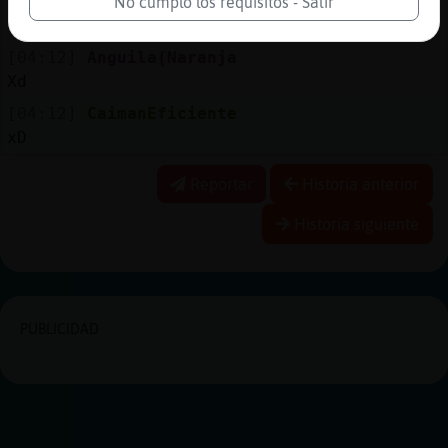
[04:12]
Anguila{Naranja
No cumplo los requisitos - Salir
Casi igual si
[04:12]
Anguila{Naranja
Xd
[04:12]
CaimanEficiente
xD
Reportar
Historia anterior
Historia siguiente
PUBLICIDAD