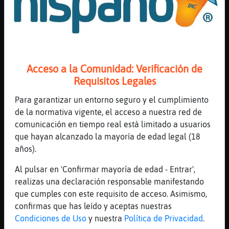
[04:09]
CaimanEficiente
un VIP saluden a titi (m)
[04:09]
Anguila{Naranja
No damos detalles dice la, canción jaja
[04:09]
CaimanEficiente
Acceso a la Comunidad: Verificación de
uva uva bombom (m)
Requisitos Legales
[04:10]
CaimanEficiente
Para garantizar un entorno seguro y el cumplimiento
titi me pregunto to to to (m)
de la normativa vigente, el acceso a nuestra red de
[04:10]
Anguila{Naranja
comunicación en tiempo real está limitado a usuarios
Y la verdad ami me engaño.. Cuando la
que hayan alcanzado la mayoría de edad legal (18
verdad te engaña en quien voy a confiar yo
años).
laralala jajaja
Al pulsar en 'Confirmar mayoría de edad - Entrar',
[04:10]
CaimanEficiente
realizas una declaración responsable manifestando
buenas
que cumples con este requisito de acceso. Asimismo,
[04:10]
CaimanEficiente
confirmas que has leído y aceptas nuestras
te enga񡲯n
Condiciones de Uso
y nuestra
Política de Privacidad
.