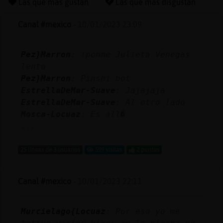
Las que más gustan
Las que más disgustan
Canal #mexico
-
10/01/2023 23:09
Reserva
Pez}Marron
: !ponme Julieta Venegas
alias
lento
Pez}Marron
: Pinshi bot
EstrellaDeMar-Suave
: Jajajaja
Actuali
EstrellaDeMar-Suave
: Al otro lado
contras
Mosca-Locuaz
: Es all�
...
25 líneas de 3 usuarios
599 visitas
2 puntos
Actuali
IP
Canal #mexico
-
10/01/2023 22:11
virtual
Murcielago{Locuaz
: Por eso yo me