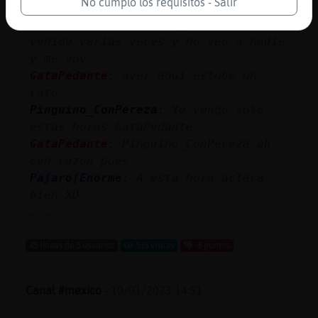
No cumplo los requisitos - Salir
GataPedante
: Pinguino_ConPereza e
venido varias veces y no veo a nadie
y me voy
GataPedante
: ayer aqui estube un
rato
Pinguino_ConPereza
: Yo vengo solo
estas horas GataPedante
GataPedante
: Pinguino_ConPereza ah
con razon pues
Pajaro{Enorme
: A esta hora aclara
bien XD
...
45 líneas de 5 usuarios
535 visitas
-8 puntos
Canal #mexico
-
10/01/2023 14:51