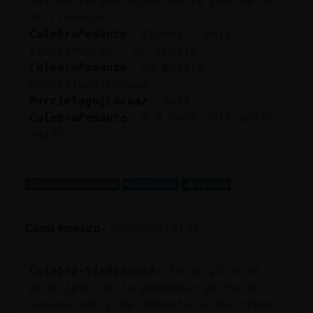
tattue varios bixos en la pierna no
Mis
me clonaran
blogs
CulebraPedante
: Clones , bots,
ciberamoersh , @, trolls
CulebraPedante
: XD �ajaja
Murcielago{Locuaz
Mis
Murcielago{Locuaz
: Jaja
foros
CulebraPedante
: O.0 coff coff sniff
sniff
...
Registr
un
126 líneas de 5 usuarios
513 visitas
1 puntos
canal
Canal #mexico
-
10/01/2023 21:59
Más
Culebra-SinRespeto
: Yo me pico al
gestion
principio de la pandemia ya no me
vacune más y de momento se ma tiene