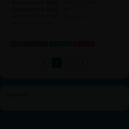
Rinoceronte-Real
: Solo mi nene
Rinoceronte-Real
: 00
Anguila}Especial
: yo no lo
seeeeeeeeeeeee
...
68 líneas de 3 usuarios
599 visitas
-1 puntos
1
2
PUBLICIDAD