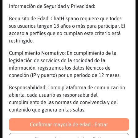
Información de Seguridad y Privacidad:
Canal #mexico
-
10/01/2023 15:19
Requisito de Edad: ChatHispano requiere que todos
sus usuarios tengan 18 años o más para participar. El
acceso a perfiles que no cumplan este criterio está
Mapache\Naranja
: yo nomas quiero una
restringido.
astronuata
Mapache\Naranja
: que me lleve a ver
Cumplimiento Normativo: En cumplimiento de la
las estrellaas
legislación de servicios de la sociedad de la
Caracol\Especial
: Soy su musa
información, registramos los datos técnicos de
Caracol\Especial
: 00
conexión (IP y puerto) por un periodo de 12 meses.
OvejaVerde
: Bluez presenta a tu
Responsabilidad: Como plataforma de comunicación
t�millonario xd
abierta, cada usuario es responsable del
...
cumplimiento de las normas de convivencia y del
contenido que genera en las salas.
40 líneas de 6 usuarios
557 visitas
-4 puntos
Confirmar mayoría de edad - Entrar
Canal #mexico
-
10/01/2023 15:05