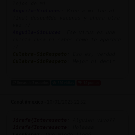
lejos de mi
Anguila-SinLuces
: Bien a mi fue al
final despu鳠de vacunas y ahora otra
vez :/
Anguila-SinLuces
: Ese virus es una
ruleta rusa ni sabes como te aparece
:/
Culebra-SinRespeto
: Eso es, verdad
Culebra-SinRespeto
: Mejor ni decir
...
47 líneas de 3 usuarios
526 visitas
-16 puntos
Canal #mexico
-
10/01/2023 21:52
Jirafa{Interesante
: Alguien vivo??
Jirafa{Interesante
: Holaaaa
LeonRapaz
: Que miedo llegó