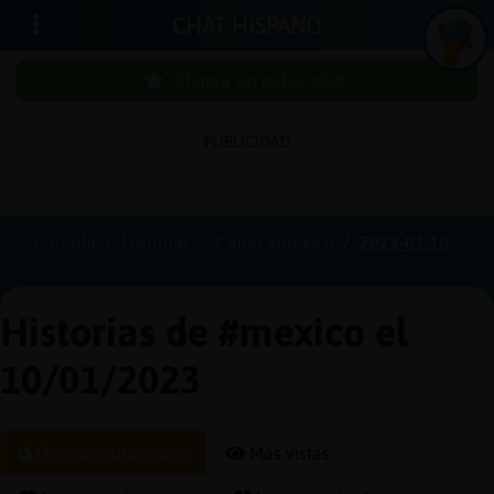
CHAT HISPANO
¡Chatea sin publicidad!
PUBLICIDAD
Iniciar
sesión
Portada
Historias
Canal #mexico
2023-01-10
¡Chatea
sin
Historias de #mexico el
publici
10/01/2023
Crear
Últimas publicadas
Más vistas
una
cuenta