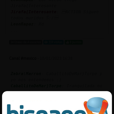
Jirafa{Interesante
Jirafa{Interesante
: ACTION Siguen
todos muridos Š:/
LeonRapaz
: Xd
...
34 líneas de 4 usuarios
559 visitas
8 puntos
Canal #mexico
-
10/01/2023 16:38
Zebra\Marron
: CaballitoDeMar}Torpe y
yo nos entendemos :)
CaballitoDeMar}Torpe
: Tranquilada no
des explicaciones a nadie
Zebra\Marron :*
Zebra\Marron
: Rata}Respetable hola
buen dia o/.... Hola y adi󳠸D