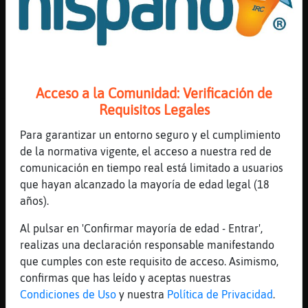
CaballitoDeMar}Torpe
: XD
Zebra\Marron
: Veee buscaban un macho
...
41 líneas de 4 usuarios
592 visitas
-21 puntos
Acceso a la Comunidad: Verificación de
Requisitos Legales
Canal #mexico
-
10/01/2023 16:04
Para garantizar un entorno seguro y el cumplimiento
de la normativa vigente, el acceso a nuestra red de
Jirafa\Humilde
: Mmm
comunicación en tiempo real está limitado a usuarios
Culebra-Locuaz
: se compa saluuuddd
que hayan alcanzado la mayoría de edad legal (18
os 🍺🍺🍺
años).
Jirafa\Humilde
: Saluuuud os compa 🍺
🍺🍺
Al pulsar en 'Confirmar mayoría de edad - Entrar',
Oveja{Sensible
: Te veo -o.o-
realizas una declaración responsable manifestando
Jirafa\Humilde
: O.O te veo
que cumples con este requisito de acceso. Asimismo,
...
confirmas que has leído y aceptas nuestras
Condiciones de Uso
y nuestra
Política de Privacidad
.
23 líneas de 3 usuarios
551 visitas
-2 puntos