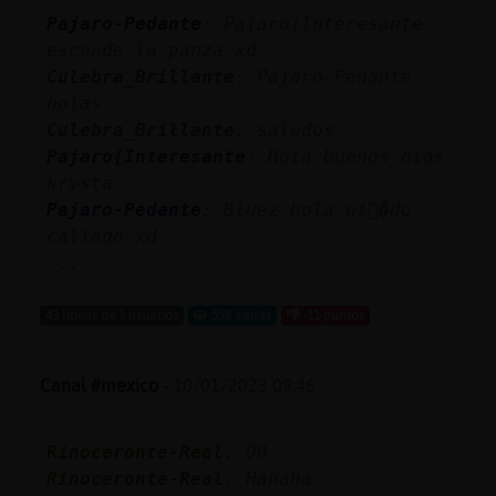
Pajaro-Pedante
: Pajaro{Interesante
esconde la panza xd
Culebra_Brillante
: Pajaro-Pedante
holas
Culebra_Brillante
: saludos
Pajaro{Interesante
: Hola buenos dias
krysta
Pajaro-Pedante
: Bluez hola ni񯠴�do
callado xd
...
43 líneas de 3 usuarios
558 visitas
-11 puntos
Canal #mexico
-
10/01/2023 09:46
Rinoceronte-Real
: 00
Rinoceronte-Real
: Hahaha