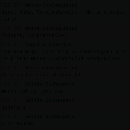
[20:29]
Mosca-ConInquietud
Igualmente, Serpiente\Azul. No te pierdas
tanto...
[20:29]
Mosca-ConInquietud
Cuídate, Serpiente\Azul
[20:30]
Anguila_ConPrisa
con una mujer como tu a su lado seguro q no
se pierde Mosca-ConInquietud kekekekejeke
[20:30]
Mosca-ConInquietud
Pero no lo tengo al lado XD
[20:31]
Delfin-SinRespeto
menos mal no leyo eso
[20:31]
Delfin-SinRespeto
jajajaja
[20:31]
Delfin-SinRespeto
o se asusto