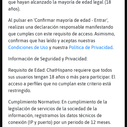
que hayan alcanzado la mayoría de edad legal (18
[20:32]
Mosca-ConInquietud
años).
Para nada, nice . No creo, poco lo conozco
[20:32]
Delfin-SinRespeto
Al pulsar en 'Confirmar mayoría de edad - Entrar',
[Cobaya_Rapaz] me da miedo alla
realizas una declaración responsable manifestando
que cumples con este requisito de acceso. Asimismo,
[20:32]
Cobaya_Rapaz
confirmas que has leído y aceptas nuestras
Porque?
Condiciones de Uso
y nuestra
Política de Privacidad
.
[20:32]
Delfin-SinRespeto
porke hay un kuko
Información de Seguridad y Privacidad:
[20:32]
Cobaya_Rapaz
Requisito de Edad: ChatHispano requiere que todos
Ya no está tu Amix xd
sus usuarios tengan 18 años o más para participar. El
[20:33]
Delfin-SinRespeto
acceso a perfiles que no cumplan este criterio está
jajajaja
restringido.
[20:33]
Anguila_ConPrisa
Cumplimiento Normativo: En cumplimiento de la
a veces con ese poco ya llega Mosca-
legislación de servicios de la sociedad de la
ConInquietud
información, registramos los datos técnicos de
[20:33]
Mosca-ConInquietud
conexión (IP y puerto) por un periodo de 12 meses.