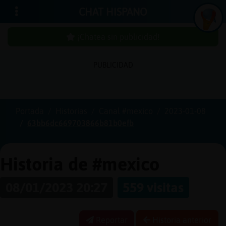
CHAT HISPANO
¡Chatea sin publicidad!
PUBLICIDAD
Iniciar
sesión
Portada
Historias
Canal #mexico
2023-01-08
63bb6dc669703866b81b0efb
¡Chatea
sin
publici
Historia de #mexico
08/01/2023 20:27
559 visitas
Crear
una
Reportar
Historia anterior
cuenta