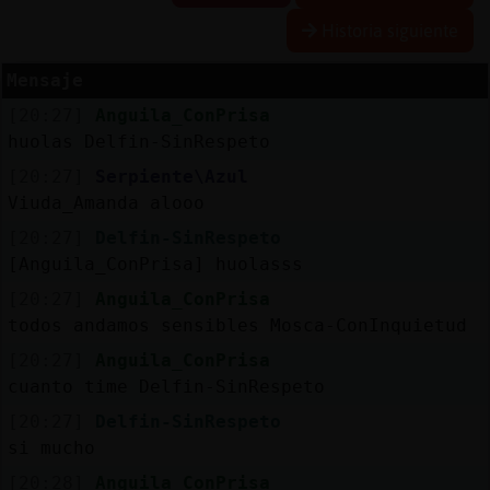
Historia siguiente
Mensaje
Reserva
[20:27]
Anguila_ConPrisa
alias
huolas Delfin-SinRespeto
[20:27]
Serpiente\Azul
Viuda_Amanda alooo
Actuali
[20:27]
Delfin-SinRespeto
contras
[Anguila_ConPrisa] huolasss
[20:27]
Anguila_ConPrisa
todos andamos sensibles Mosca-ConInquietud
Actuali
[20:27]
Anguila_ConPrisa
IP
cuanto time Delfin-SinRespeto
virtual
[20:27]
Delfin-SinRespeto
si mucho
[20:28]
Anguila_ConPrisa