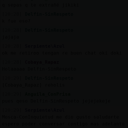
Mis
q sepas q te extrañé jikiki
blogs
[20:28]
Delfin-SinRespeto
k fue eso?
[20:28]
Delfin-SinRespeto
Mis
jajaja
foros
[20:28]
Serpiente\Azul
ok me retiroo tengan re buen chat oki doki
[20:28]
Cobaya_Rapaz
Registr
Holaaaaa Delfin-SinRespeto
un
[20:29]
Delfin-SinRespeto
canal
[Cobaya_Rapaz] reholis
[20:29]
Anguila_ConPrisa
pues qeso Delfin-SinRespeto jejejekeje
Más
[20:29]
Serpiente\Azul
gestion
Mosca-ConInquietud me dio gusto saludarte
espero poder conversar contigo mas adelante