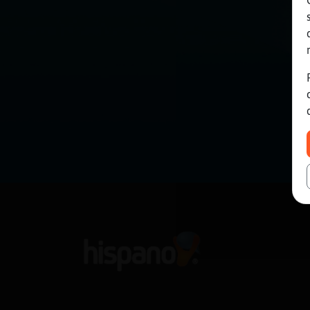
Mis blogs
Mis foros
Registrar
un canal
Más
gestiones