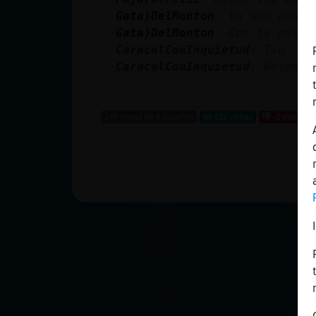
cuenta
Gata}DelMonton
: Ya son ganas
Gata}DelMonton
: Con la peste
CaracolConInquietud
: Tio
CaracolConInquietud
: Respeta
Reservar
...
alias
149 líneas de 4 usuarios
610 visitas
-2 puntos
Actualizar
contraseña
Actualizar
IP virtual