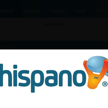
Bus
Normas
Gestiones
Contacto
Ayuda
PUBLICIDAD
23-01-23
a el 23/01/2023
Las que más gustan
Las que más disgustan
oqui para conocer