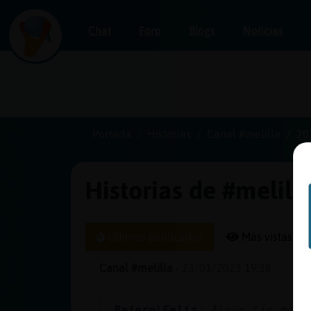
Chat
Foro
Blogs
Noticias
Iniciar
sesión
Portada
Historias
Canal #melilla
20
Historias de #melill
¡Chatea
sin
publicidad!
Últimas publicadas
Más vistas
Canal #melilla
-
23/01/2023 19:38
Crear
una
Pajaro\Feliz
: Algún tío marr