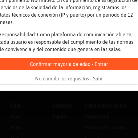
Cumplimiento Normativo: En cumplimiento de la legislación de
servicios de la sociedad de la información, registramos los
datos técnicos de conexión (IP y puerto) por un periodo de 12
meses.
Responsabilidad: Como plataforma de comunicación abierta,
cada usuario es responsable del cumplimiento de las normas
de convivencia y del contenido que genera en las salas.
Confirmar mayoría de edad - Entrar
No cumplo los requisitos - Salir
Chat
Contacto
Condiciones de uso
Foro
Ayuda
Privacidad
Blogs
Política de cookies