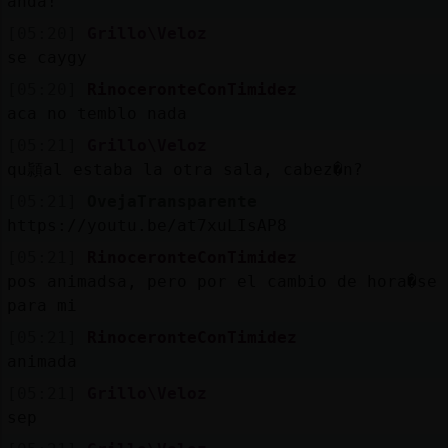
anda!
[05:20]
Grillo\Veloz
se cay󠁮gy
[05:20]
RinoceronteConTimidez
aca no temblo nada
[05:21]
Grillo\Veloz
qu頴al estaba la otra sala, cabez�n?
[05:21]
OvejaTransparente
https://youtu.be/at7xuLIsAP8
[05:21]
RinoceronteConTimidez
pos animadsa, pero por el cambio de hora�se 
para mi
[05:21]
RinoceronteConTimidez
animada
[05:21]
Grillo\Veloz
sep