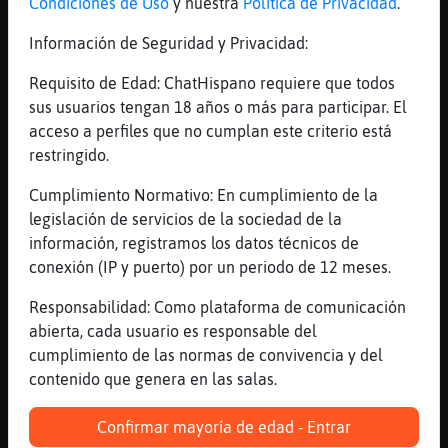
Condiciones de Uso
y nuestra
Política de Privacidad
.
[05:37]
PerroRapaz
saludos les mandaron ;)
Información de Seguridad y Privacidad:
[05:37]
RinoceronteConTimidez
Requisito de Edad: ChatHispano requiere que todos
es un principio OvejaTransparente, segun te 
sus usuarios tengan 18 años o más para participar. El
esfuerzo mas
acceso a perfiles que no cumplan este criterio está
[05:37]
Grillo\Veloz
restringido.
(:)) PerroRapaz, para ella tambi�n
Cumplimiento Normativo: En cumplimiento de la
[05:37]
OvejaTransparente
legislación de servicios de la sociedad de la
siempre bien RinoceronteConTimidez
información, registramos los datos técnicos de
[05:37]
OvejaTransparente
conexión (IP y puerto) por un periodo de 12 meses.
esta bien t� mami PerroRapaz?
Responsabilidad: Como plataforma de comunicación
[05:37]
Flamenco{Enorme
abierta, cada usuario es responsable del
PerroRapaz Bienvenida
cumplimiento de las normas de convivencia y del
[05:37]
OvejaTransparente
contenido que genera en las salas.
dales mis cari�os
Confirmar mayoría de edad - Entrar
[05:38]
RinoceronteConTimidez