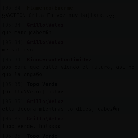
[05:34]
Flamenco{Enorme
ACTION Grita En voz muy bajista..
[05:34]
Grillo\Veloz
que mand󮬠cabez�n
[05:34]
Grillo\Veloz
me sali󠶥rso
[05:34]
RinoceronteConTimidez
pos para que valla viendo el futuro, asi no 
que la enga�e
[05:35]
Topo_Verde
[Grillo\Veloz] holaa
[05:35]
Grillo\Veloz
ella decora mientras lo dices, cabez�n
[05:35]
Grillo\Veloz
Topo_Verde, holaaaa
[05:35]
Topo_Verde