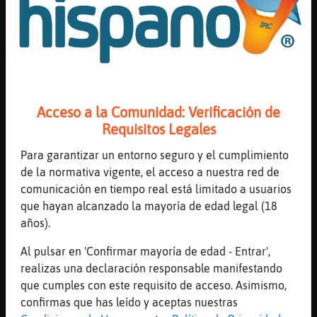
ya llegu頡
[05:36]
Flamenco{Enorme
ACTION Diego - Pídeme....Mp3........
[05:36]
PerroRapaz
reeeeeeeeeeeeeeee
Acceso a la Comunidad: Verificación de
[05:36]
RinoceronteConTimidez
Requisitos Legales
magullada pero llego
[05:36]
OvejaTransparente
Para garantizar un entorno seguro y el cumplimiento
siii, se nota.......poco pero se nota
de la normativa vigente, el acceso a nuestra red de
RinoceronteConTimidez
comunicación en tiempo real está limitado a usuarios
que hayan alcanzado la mayoría de edad legal (18
[05:37]
OvejaTransparente
años).
https://youtu.be/QINbgIJRPSQ
[05:37]
Grillo\Veloz
Al pulsar en 'Confirmar mayoría de edad - Entrar',
jajajaja, OvejaTransparente
realizas una declaración responsable manifestando
que cumples con este requisito de acceso. Asimismo,
[05:37]
PerroRapaz
confirmas que has leído y aceptas nuestras
jajajajajja