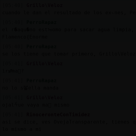
[05:40]
Grillo\Veloz
cuando le dan el resultado de los ex᭥nes, Pe
[05:40]
PerroRapaz
el r�aqu�no estᠣomo para sacar agua limpia,
Flamenco{Enorme
[05:40]
PerroRapaz
se los tiene que tomar primero, Grillo\Veloz
[05:41]
Grillo\Veloz
irᮠma񡮡?
[05:41]
PerroRapaz
no lo s鬠ella manda
[05:41]
Grillo\Veloz
ojalᠱue vaya ma񡮡 mismo
[05:41]
RinoceronteConTimidez
asi se dice, ves OvejaTransparente, tienes q
lo mismo a mi