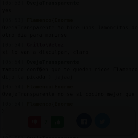
[05:53]
OvejaTransparente
yes
[05:53]
Flamenco{Enorme
OvejaTransparente Yo hice unos Jamoncitos de
otro día para morirse
[05:54]
Grillo\Veloz
si lo van a disculpar, claro
[05:54]
OvejaTransparente
tampoco conf�en que te queden ricos Flamenco
dijo la picada ) jajaaj
[05:54]
Flamenco{Enorme
OvejaTransparente no se si cocino mejor que 
[05:54]
Flamenco{Enorme
XD
[05:54]
Grillo\Veloz
|
Facebook
Twitter
7
con papas fritas?