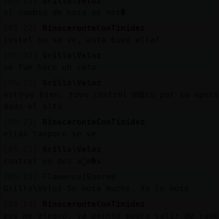
[05:21]
Grillo\Veloz
el cambio de hora se not�
[05:22]
RinoceronteConTimidez
}estel no se ve, esta bien ella?
[05:22]
Grillo\Veloz
se fue hace un rato
[05:22]
Grillo\Veloz
estᠭuy bien, tuvo control m餩co por su operac
dado el alta
[05:23]
RinoceronteConTimidez
elias tampoco se ve
[05:23]
Grillo\Veloz
control en dos a񯳠m�s
[05:23]
Flamenco{Enorme
Grillo\Veloz Se nota mucho. Yo lo noto
[05:23]
RinoceronteConTimidez
pos me alegro, ya pornto podra salir de rumb