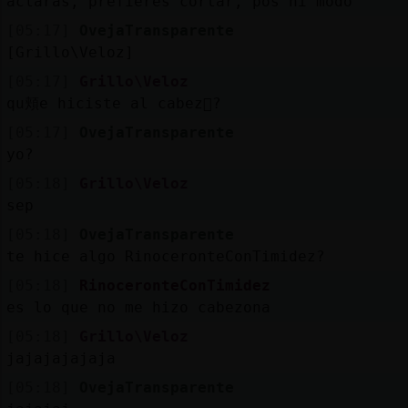
aclaras, prefieres cortar, pos ni modo
Mis
blogs
[05:17]
OvejaTransparente
[Grillo\Veloz]
[05:17]
Grillo\Veloz
qu頬e hiciste al cabez󮿿?
Mis
[05:17]
OvejaTransparente
foros
yo?
[05:18]
Grillo\Veloz
sep
Registr
[05:18]
OvejaTransparente
un
te hice algo RinoceronteConTimidez?
canal
[05:18]
RinoceronteConTimidez
es lo que no me hizo cabezona
[05:18]
Grillo\Veloz
Más
jajajajajaja
gestion
[05:18]
OvejaTransparente