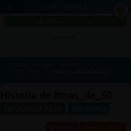
CHAT HISPANO
¡Chatea sin publicidad!
PUBLICIDAD
Iniciar
sesión
Portada
Historias
Canal #mas_de_50
2023-04-12
64374a3268140360e50a415f
¡Chatea
sin
publici
Historia de #mas_de_50
12/04/2023 05:15
388 visitas
Crear
una
Reportar
Historia anterior
cuenta