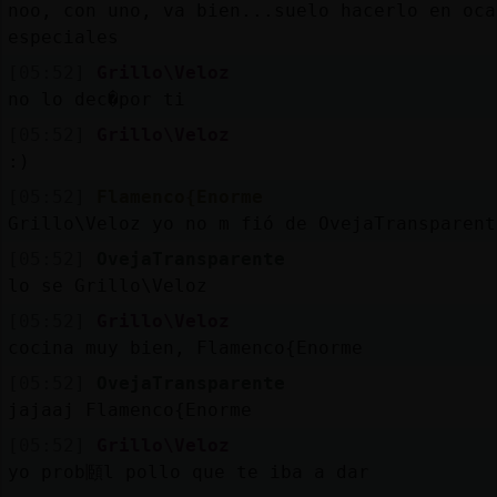
noo, con uno, va bien...suelo hacerlo en oca
especiales
[05:52]
Grillo\Veloz
no lo dec�por ti
[05:52]
Grillo\Veloz
:)
[05:52]
Flamenco{Enorme
Grillo\Veloz yo no m fió de OvejaTransparent
[05:52]
OvejaTransparente
lo se Grillo\Veloz
[05:52]
Grillo\Veloz
cocina muy bien, Flamenco{Enorme
[05:52]
OvejaTransparente
jajaaj Flamenco{Enorme
[05:52]
Grillo\Veloz
yo prob頥l pollo que te iba a dar