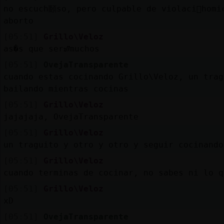
no escuch頥so, pero culpable de violaci󮬠homi
aborto
[05:51]
Grillo\Veloz
as�s que serᮠmuchos
[05:51]
OvejaTransparente
cuando estas cocinando Grillo\Veloz, un trag
bailando mientras cocinas
[05:51]
Grillo\Veloz
jajajaja, OvejaTransparente
[05:51]
Grillo\Veloz
un traguito y otro y otro y seguir cocinando
[05:51]
Grillo\Veloz
cuando terminas de cocinar, no sabes ni lo q
[05:51]
Grillo\Veloz
xD
[05:51]
OvejaTransparente