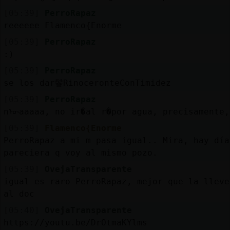
[05:39]
PerroRapaz
reeeeee Flamenco{Enorme
[05:39]
PerroRapaz
:)
[05:39]
PerroRapaz
se los dar鬠RinoceronteConTimidez
[05:39]
PerroRapaz
nᡡaaaaa, no ir�al r�por agua, precisamente,
[05:39]
Flamenco{Enorme
PerroRapaz a mi m pasa igual.. Mira, hay día
pareciera q voy al mismo pozo.
[05:39]
OvejaTransparente
igual es raro PerroRapaz, mejor que la lleve
al doc
[05:40]
OvejaTransparente
https://youtu.be/DrOtmaKYlms