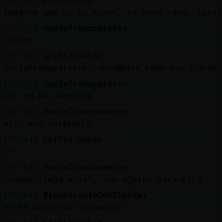
[05:43]
PerroRapaz
imagino que ni su mujer, le hace caso, jajaj
[05:43]
OvejaTransparente
jaajaa
[05:43]
Grillo\Veloz
OvejaTransparente, recu鲤ale todo eso cuando
[05:43]
OvejaTransparente
hoy no he decorado
[05:43]
OvejaTransparente
sii, eso har頔atty
[05:44]
Grillo\Veloz
:P
[05:44]
OvejaTransparente
cuando llega elias, son s󬯠ojos para ella
[05:44]
RinoceronteConTimidez
ya se pusieron chismosas