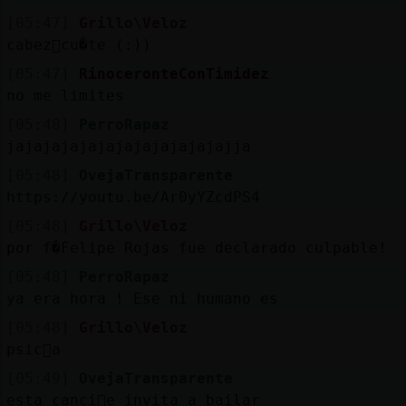
[05:47]
Grillo\Veloz
cabez󮬠cu�te (:))
[05:47]
RinoceronteConTimidez
no me limites
[05:48]
PerroRapaz
jajajajajajajajajajajajajja
[05:48]
OvejaTransparente
https://youtu.be/Ar0yYZcdPS4
[05:48]
Grillo\Veloz
por f�Felipe Rojas fue declarado culpable!
[05:48]
PerroRapaz
ya era hora ! Ese ni humano es
[05:48]
Grillo\Veloz
psic󰡴a
[05:49]
OvejaTransparente
esta canci󮠭e invita a bailar