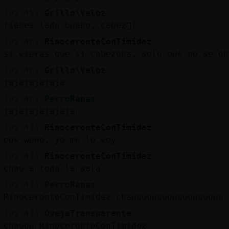
[05:45]
Grillo\Veloz
tienes lado bueno, cabez󮿿?
[05:46]
RinoceronteConTimidez
si vieras que si cabezona, solo que no se on
[05:46]
Grillo\Veloz
jajajajajaja
[05:46]
PerroRapaz
jajajajajajaja
[05:47]
RinoceronteConTimidez
pos weno, yo me lo voy
[05:47]
RinoceronteConTimidez
chau a toda la sala
[05:47]
PerroRapaz
RinoceronteConTimidez chauuuuuuuuuuuuuuuuuu 
[05:47]
OvejaTransparente
chauuu RinoceronteConTimidez