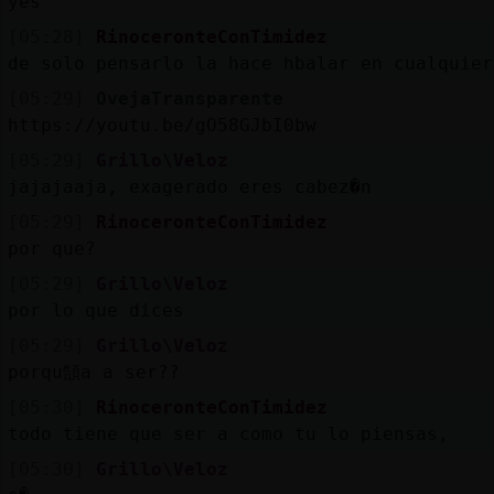
yes
[05:28]
RinoceronteConTimidez
de solo pensarlo la hace hbalar en cualquier
[05:29]
OvejaTransparente
https://youtu.be/gO58GJbI0bw
[05:29]
Grillo\Veloz
jajajaaja, exagerado eres cabez�n
[05:29]
RinoceronteConTimidez
por que?
[05:29]
Grillo\Veloz
por lo que dices
[05:29]
Grillo\Veloz
porqu頶a a ser??
[05:30]
RinoceronteConTimidez
todo tiene que ser a como tu lo piensas,
[05:30]
Grillo\Veloz