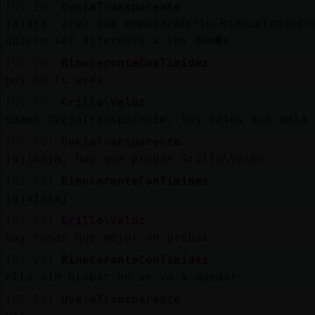
[05:26]
OvejaTransparente
jajaja, creo que empezar頳erlo RinoceronteCo
quiero ser diferente a los dem�s
[05:26]
RinoceronteConTimidez
pos no lo eres
[05:26]
Grillo\Veloz
naaaa OvejaTransparente, los celos son mala 
[05:26]
OvejaTransparente
jajjaaja, hay que probar Grillo\Veloz
[05:26]
RinoceronteConTimidez
jajajajaj
[05:27]
Grillo\Veloz
hay cosas que mejor no probar
[05:27]
RinoceronteConTimidez
ella sin probar no se va a quedar
[05:27]
OvejaTransparente