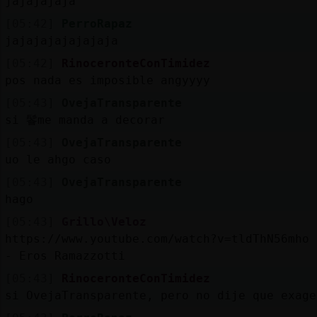
jajajajaja
[05:42]
PerroRapaz
jajajajajajajaja
[05:42]
RinoceronteConTimidez
pos nada es imposible angyyyy
[05:43]
OvejaTransparente
si 鬠me manda a decorar
[05:43]
OvejaTransparente
uo le ahgo caso
[05:43]
OvejaTransparente
hago
[05:43]
Grillo\Veloz
https://www.youtube.com/watch?v=tldThN56mho 
- Eros Ramazzotti
[05:43]
RinoceronteConTimidez
si OvejaTransparente, pero no dije que exage