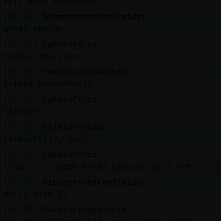
pff, ah�o enredaste
[05:31]
RinoceronteConTimidez
wenas paulus
[05:31]
CaimanFeliz
buenas don jijo
[05:31]
OvejaTransparente
holaaa CaimanFeliz
[05:32]
CaimanFeliz
Tatyyys
[05:32]
Grillo\Veloz
CaimanFeliz, hola
[05:32]
CaimanFeliz
Lluci como estas has ido al n orte ??
[05:32]
RinoceronteConTimidez
no la deje ir
[05:32]
OvejaTransparente