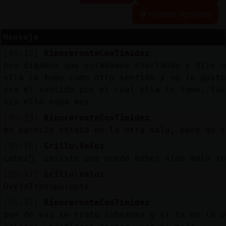
Historia siguiente
Mensaje
Reserva
[05:15]
RinoceronteConTimidez
alias
pos digamos que estabamos charlando y dije u
ella lo tomo como otro sentido y no le gusto
era el sentido por el cual ella lo tomo, fue
vio ella nada mas
Actuali
contras
[05:15]
RinoceronteConTimidez
me parecio estaba en la otra sala, pero no s
[05:16]
Grillo\Veloz
cabez󮮮. insisto que puede haber sido mala i
Actuali
IP
[05:17]
Grillo\Veloz
virtual
OvejaTransparente
[05:17]
RinoceronteConTimidez
pos de eso se trata cabezona y si tu no lo d