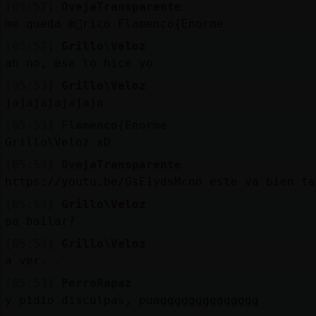
[05:52]
OvejaTransparente
me queda m᳠rico Flamenco{Enorme
[05:52]
Grillo\Veloz
ah no, ese lo hice yo
[05:53]
Grillo\Veloz
jajajajajajaja
[05:53]
Flamenco{Enorme
Grillo\Veloz xD
[05:53]
OvejaTransparente
https://youtu.be/GsE1ydsMcno este va bien ta
[05:53]
Grillo\Veloz
pa bailar?
[05:53]
Grillo\Veloz
a ver...
[05:53]
PerroRapaz
y pidio disculpas, puagggggggggggggg