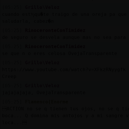
[05:25]
Grillo\Veloz
cuando estᠡqu�te traigo de una oreja pa que
saludarla, cabez�n
[05:25]
RinoceronteConTimidez
de seguro se desvela aunque mas no sea para 
[05:25]
RinoceronteConTimidez
se que n o eres celosa OvejaTransparente
[05:25]
Grillo\Veloz
https://www.youtube.com/watch?v=XFkzRNyygfk 
Creep
[05:25]
Grillo\Veloz
jajajajaja, OvejaTransparente
[05:25]
Flamenco{Enorme
ACTION no se q tienen tus ojos, no se q ti
boca... Q domina mis antojos y a mi sangre v
loca...