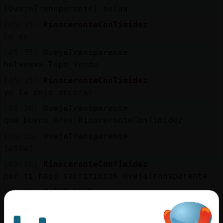
[OvejaTransparente] holaa
[05:35]
RinoceronteConTimidez
lo se
[05:35]
OvejaTransparente
holaaaaa Topo_Verde
[05:35]
RinoceronteConTimidez
yo la dejo decorar
[05:36]
OvejaTransparente
que bueno eres RinoceronteConTimidez
[05:36]
OvejaTransparente
jajaaj
[05:36]
RinoceronteConTimidez
por ti hago sacrificios OvejaTransparente
[05:36]
Grillo\Veloz
upa PerroRapaz!!!
[05:36]
PerroRapaz