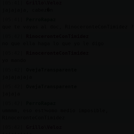
[05:41]
Grillo\Veloz
jajajaja, cabez�n
[05:41]
PerroRapaz
que te vayas al doc, RinoceronteConTimidez ?
[05:42]
RinoceronteConTimidez
no que ella haga lo que yo le digo
[05:42]
RinoceronteConTimidez
yo mando
[05:42]
OvejaTransparente
jajajajaja
[05:42]
OvejaTransparente
jajaja
[05:42]
PerroRapaz
ummmm, eso estᠣomo medio imposible,
RinoceronteConTimidez
[05:42]
Grillo\Veloz