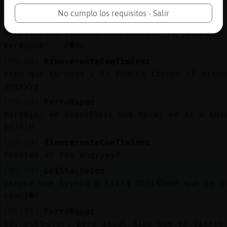
pos saludos para ella tambien angyyyy
No cumplo los requisitos - Salir
[05:38]
Grillo\Veloz
https://www.youtube.com/watch?v=jqFjZguPkSg 
Verdaguer - P�me
[05:38]
RinoceronteConTimidez
creo que tu mami y la feucha tienen el mismo
angyyyy
[05:38]
PerroRapaz
maremia, me demor頣asi una hora, en ir a bus
jejeje
[05:39]
RinoceronteConTimidez
fuistes al rio angyyyy?
[05:39]
Grillo\Veloz
parece que leyera a Lilia dici鮤ome que le g
canci�n
[05:39]
PerroRapaz
si, estᠭejor, pero igual dice que se siente