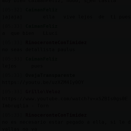
muy bien CaimanFeliz, nooo, s󬯠en casita
[05:32]
CaimanFeliz
jajajaj ella vive lejos de ti pues
[05:33]
CaimanFeliz
a que bien LLuci
[05:33]
RinoceronteConTimidez
no seas detallista paulus
[05:33]
CaimanFeliz
lejos pues
[05:33]
OvejaTransparente
https://youtu.be/uzXZM4Iy0OY
[05:33]
Grillo\Veloz
https://www.youtube.com/watch?v=xSZBIs0gs0E 
Imbruglia - Torn
[05:33]
RinoceronteConTimidez
no es necesario estar pegado a ella, si le d
vallas no va