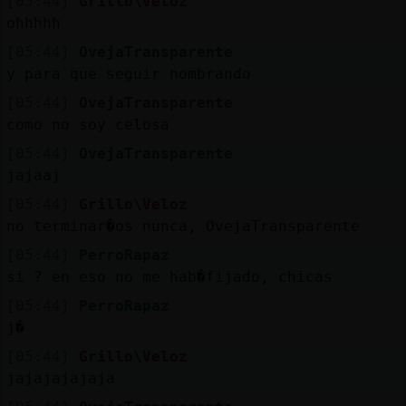
[05:44]
Grillo\Veloz
ohhhhh
[05:44]
OvejaTransparente
y para que seguir nombrando
[05:44]
OvejaTransparente
como no soy celosa
[05:44]
OvejaTransparente
jajaaj
[05:44]
Grillo\Veloz
no terminar�os nunca, OvejaTransparente
[05:44]
PerroRapaz
si ? en eso no me hab�fijado, chicas
[05:44]
PerroRapaz
j�
[05:44]
Grillo\Veloz
jajajajajaja