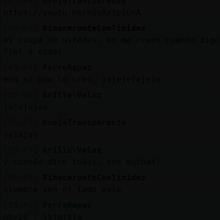
[05:44]
OvejaTransparente
https://youtu.be/hQoAx1p1CnA
[05:45]
RinoceronteConTimidez
es culpa de ustedes, no me creen cuando digo
fiel a todas
[05:45]
PerroRapaz
eso si que lo creo, jejejejejeje
[05:45]
Grillo\Veloz
jajajajaa
[05:45]
OvejaTransparente
jajajaj
[05:45]
Grillo\Veloz
y cuando dice todas, son muchas!
[05:45]
RinoceronteConTimidez
siempre ven el lado malo
[05:45]
PerroRapaz
obvio ! jejejeje