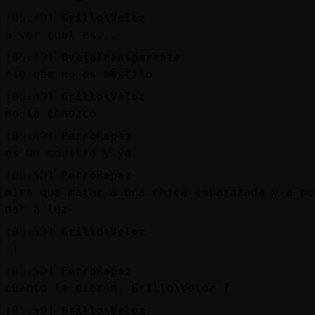
[05:49]
Grillo\Veloz
a ver cual es...
[05:49]
OvejaTransparente
eso que no es m�stilo
[05:49]
Grillo\Veloz
no la conozco
[05:49]
PerroRapaz
es un moustro y ya
[05:50]
PerroRapaz
mira que matar a una chica embarazada y a pu
dar a luz
[05:50]
Grillo\Veloz
:(
[05:50]
PerroRapaz
cuanto le dieron, Grillo\Veloz ?
[05:50]
Grillo\Veloz