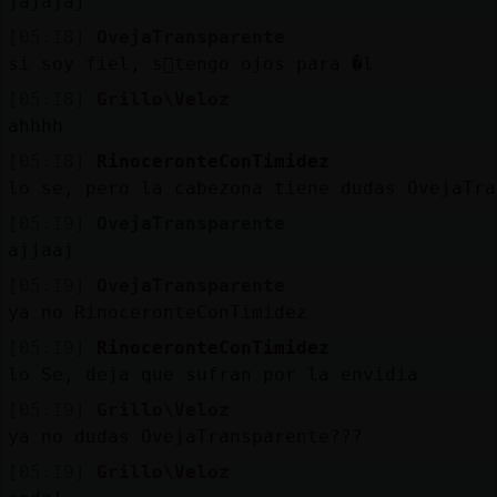
jajajaj
[05:18]
OvejaTransparente
si soy fiel, s󬯠tengo ojos para �l
[05:18]
Grillo\Veloz
ahhhh
[05:18]
RinoceronteConTimidez
lo se, pero la cabezona tiene dudas OvejaTra
[05:19]
OvejaTransparente
ajjaaj
[05:19]
OvejaTransparente
ya no RinoceronteConTimidez
[05:19]
RinoceronteConTimidez
lo Se, deja que sufran por la envidia
[05:19]
Grillo\Veloz
ya no dudas OvejaTransparente???
[05:19]
Grillo\Veloz