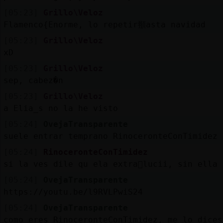
[05:23]
Grillo\Veloz
Flamenco{Enorme, lo repetir頨asta navidad
[05:23]
Grillo\Veloz
xD
[05:23]
Grillo\Veloz
sep, cabez�n
[05:23]
Grillo\Veloz
a Elia_s no la he visto
[05:24]
OvejaTransparente
suele entrar temprano RinoceronteConTimidez
[05:24]
RinoceronteConTimidez
si la ves dile qu ela extra񯠬lucii, sin ella
[05:24]
OvejaTransparente
https://youtu.be/l9RVLPwiS24
[05:24]
OvejaTransparente
como eres RinoceronteConTimidez, me lo dices