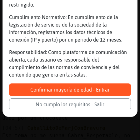
restringido.
[04:56]
Cabra_Respetable
estarᠣon su mam�
Cumplimiento Normativo: En cumplimiento de la
[04:56]
Cabra_Respetable
legislación de servicios de la sociedad de la
[Angyyyy]
información, registramos los datos técnicos de
conexión (IP y puerto) por un periodo de 12 meses.
[04:56]
Gallina}Paciente
ta weno, la perdono tonces
Responsabilidad: Como plataforma de comunicación
[04:57]
Cabra_Respetable
abierta, cada usuario es responsable del
https://youtu.be/ukAH8LVUQRU
cumplimiento de las normas de convivencia y del
contenido que genera en las salas.
[04:57]
Cabra_Respetable
lo dec�por Angyyyy Gallina}Paciente
Confirmar mayoría de edad - Entrar
[04:57]
Gallina}Paciente
ah igual tambien esta perdonada
No cumplo los requisitos - Salir
[04:57]
Cabra_Respetable
debi󠩲 por un chocolate
[04:57]
CaballitoDeMar}ConBravura
Ese tema no me suena Cabra_Respetable, no