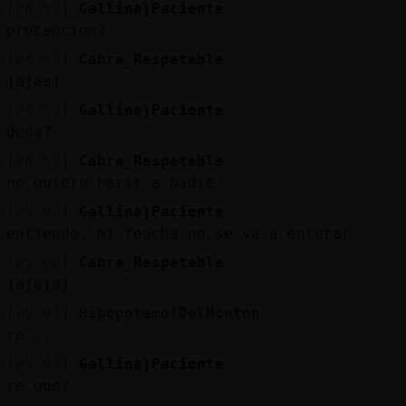
[04:59]
Gallina}Paciente
precaucion?
[04:59]
Cabra_Respetable
jajaaj
[04:59]
Gallina}Paciente
duda?
[04:59]
Cabra_Respetable
no quiero herir a nadie
[05:00]
Gallina}Paciente
entiendo, mi feucha no se va a enterar
[05:00]
Cabra_Respetable
jajajaj
[05:01]
Hipopotamo{DelMonton
re...
[05:01]
Gallina}Paciente
re que?