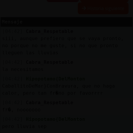
Historia siguiente
Mensaje
Reserva
[04:42]
Cabra_Respetable
alias
siii, aunque prefiero que se vaya pronto,
no porque no me guste, si no que pronto
lleguen las lluvias
Actuali
[04:42]
Cabra_Respetable
contras
la necesitamos
[04:42]
Hipopotamo{DelMonton
CaballitoDeMar}ConBravura, que no haga
calor, pero tan fr�no por favorrrr
Actuali
IP
[04:42]
Cabra_Respetable
virtual
fr�, nooooooo
[04:42]
Hipopotamo{DelMonton
pero lluvia sep