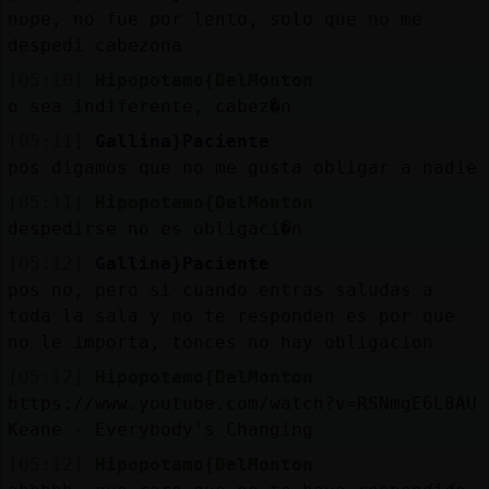
nope, no fue por lento, solo que no me
despedi cabezona
[05:10]
Hipopotamo{DelMonton
o sea indiferente, cabez�n
[05:11]
Gallina}Paciente
pos digamos que no me gusta obligar a nadie
[05:11]
Hipopotamo{DelMonton
despedirse no es obligaci�n
[05:12]
Gallina}Paciente
pos no, pero si cuando entras saludas a
toda la sala y no te responden es por que
no le importa, tonces no hay obligacion
[05:12]
Hipopotamo{DelMonton
https://www.youtube.com/watch?v=RSNmgE6L8AU
Keane - Everybody's Changing
[05:12]
Hipopotamo{DelMonton