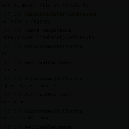
pos ni modo, ella se lo pierde
[05:08]
CaballitoDeMar}ConBravura
saludos a Angyyyy
[05:08]
Cabra_Respetable
chauuu CaballitoDeMar}ConBravura
[05:08]
Hipopotamo{DelMonton
pol...
[05:08]
Gallina}Paciente
lenta
[05:09]
Hipopotamo{DelMonton
t� ni lo intentaste
[05:09]
Gallina}Paciente
pos y no
[05:09]
Hipopotamo{DelMonton
entonces m᳠lento
[05:10]
Gallina}Paciente