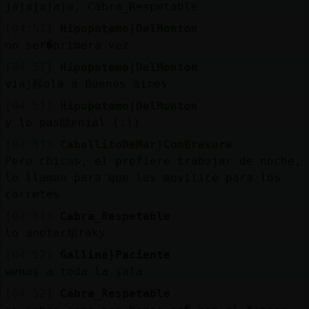
jajajajaja, Cabra_Respetable
[04:51]
Hipopotamo{DelMonton
no ser�primera vez
[04:51]
Hipopotamo{DelMonton
viaj頳ola a Buenos aires
[04:51]
Hipopotamo{DelMonton
y lo pas頧enial (:))
[04:51]
CaballitoDeMar}ConBravura
Pero chicas, el prefiere trabajar de noche,
lo llaman para que las movilice para los
carretes
[04:51]
Cabra_Respetable
lo anotar頄raky
[04:52]
Gallina}Paciente
wenas a toda la sala
[04:52]
Cabra_Respetable