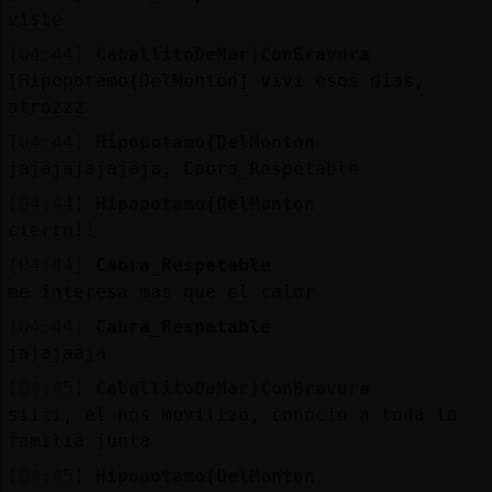
viste
[04:44]
CaballitoDeMar}ConBravura
[Hipopotamo{DelMonton] vivi esos dias,
atrozzz
[04:44]
Hipopotamo{DelMonton
jajajajajajaja, Cabra_Respetable
[04:44]
Hipopotamo{DelMonton
cierto!!
[04:44]
Cabra_Respetable
me interesa mas que el calor
[04:44]
Cabra_Respetable
jajajaaja
[04:45]
CaballitoDeMar}ConBravura
siiii, el nos movilizo, conocio a toda la
familia junta
[04:45]
Hipopotamo{DelMonton