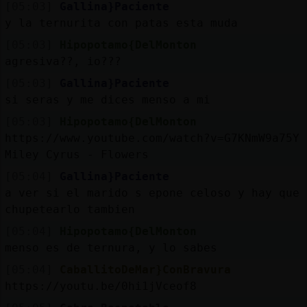
[05:03]
Gallina}Paciente
y la ternurita con patas esta muda
[05:03]
Hipopotamo{DelMonton
agresiva??, io???
[05:03]
Gallina}Paciente
si seras y me dices menso a mi
[05:03]
Hipopotamo{DelMonton
https://www.youtube.com/watch?v=G7KNmW9a75Y
Miley Cyrus - Flowers
[05:04]
Gallina}Paciente
a ver si el marido s epone celoso y hay que
chupetearlo tambien
[05:04]
Hipopotamo{DelMonton
menso es de ternura, y lo sabes
[05:04]
CaballitoDeMar}ConBravura
https://youtu.be/0hi1jVceof8