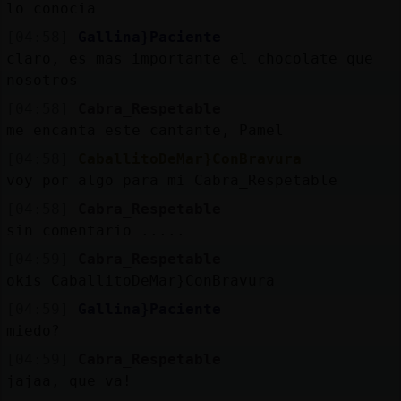
lo conocia
[04:58]
Gallina}Paciente
claro, es mas importante el chocolate que
nosotros
[04:58]
Cabra_Respetable
me encanta este cantante, Pamel
[04:58]
CaballitoDeMar}ConBravura
voy por algo para mi Cabra_Respetable
[04:58]
Cabra_Respetable
sin comentario .....
[04:59]
Cabra_Respetable
okis CaballitoDeMar}ConBravura
[04:59]
Gallina}Paciente
miedo?
[04:59]
Cabra_Respetable
jajaa, que va!