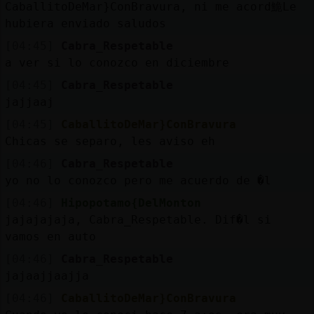
CaballitoDeMar}ConBravura, ni me acord鮠Le
hubiera enviado saludos
[04:45]
Cabra_Respetable
a ver si lo conozco en diciembre
[04:45]
Cabra_Respetable
jajjaaj
[04:45]
CaballitoDeMar}ConBravura
Chicas se separo, les aviso eh
[04:46]
Cabra_Respetable
yo no lo conozco pero me acuerdo de �l
[04:46]
Hipopotamo{DelMonton
jajajajaja, Cabra_Respetable. Dif�l si
vamos en auto
[04:46]
Cabra_Respetable
jajaajjaajja
[04:46]
CaballitoDeMar}ConBravura