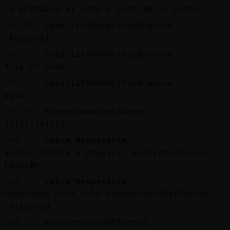
Yo prefiero el auto a subirme al avion
[04:50]
CaballitoDeMar}ConBravura
[Angyyyy]
[04:50]
CaballitoDeMar}ConBravura
deja de beber
[04:50]
CaballitoDeMar}ConBravura
agua
[04:50]
Hipopotamo{DelMonton
jajajajajaja
[04:50]
Cabra_Respetable
aunque odiosa y Angyyyy, querrᮠconocerlo
tambi�n
[04:51]
Cabra_Respetable
tendr᳠que irte sola Hipopotamo{DelMonton
jajaajaja
[04:51]
Hipopotamo{DelMonton