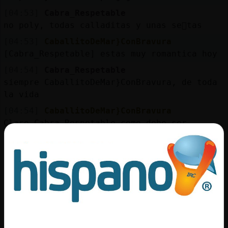
[04:53]
Cabra_Respetable
no poly, todas calladitas y unas se񯲩tas
[04:53]
CaballitoDeMar}ConBravura
[Cabra_Respetable] estas muy romantica hoy
[04:54]
Cabra_Respetable
siempre CaballitoDeMar}ConBravura, de toda
la vida
[04:54]
CaballitoDeMar}ConBravura
Claro Cabra_Respetable como debe ser
delante de mis hijas, asi no me desperfilan
[04:54]
Gallina}Paciente
es una indirecta para mi Cabra_Respetable?
[04:54]
Cabra_Respetable
para nada CaballitoDeMar}ConBravura
[04:54]
Cabra_Respetable
ya sabes Gallina}Paciente