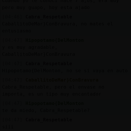
Cuando yo le conoci hace 7 a;os, era muy
pero muy guapo, hoy esta ajado
[04:46]
Cabra_Respetable
CaballitoDeMar}ConBravura, no mates el
entusiasmo
[04:47]
Hipopotamo{DelMonton
y es muy agradable,
CaballitoDeMar}ConBravura
[04:47]
Cabra_Respetable
Hipopotamo{DelMonton, no se si vaya en auto
[04:47]
CaballitoDeMar}ConBravura
Cabra_Respetable, pero el envase no
importa, es un tipo muy encantador
[04:47]
Hipopotamo{DelMonton
te da miedo, Cabra_Respetable?
[04:47]
Cabra_Respetable
siii