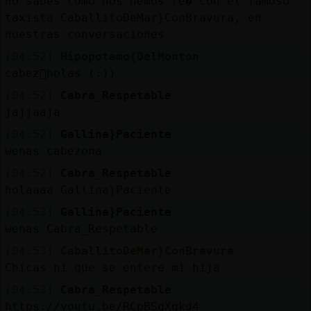
no sabes como nos hemos re� con el famoso
taxista CaballitoDeMar}ConBravura, en
nuestras conversaciones
[04:52]
Hipopotamo{DelMonton
cabez󮬠holas (:))
[04:52]
Cabra_Respetable
jajjaaja
[04:52]
Gallina}Paciente
wenas cabezona
[04:52]
Cabra_Respetable
holaaaa Gallina}Paciente
[04:53]
Gallina}Paciente
wenas Cabra_Respetable
[04:53]
CaballitoDeMar}ConBravura
Chicas ni que se entere mi hija
[04:53]
Cabra_Respetable
https://youtu.be/RCpBSgXgkd4