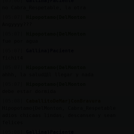
[05:06]
Gallina}Paciente
no Cabra_Respetable, la otra
[05:07]
Hipopotamo{DelMonton
Angyyyy???
[05:07]
Hipopotamo{DelMonton
fue por agua
[05:07]
Gallina}Paciente
fichit4
[05:07]
Hipopotamo{DelMonton
ahhh, la salud頡l llegar y nada
[05:07]
Hipopotamo{DelMonton
debe estar dormida
[05:08]
CaballitoDeMar}ConBravura
Hipopotamo{DelMonton, Cabra_Respetable
adios chicaas lindas, descansen y sean
felices
[05:08]
Gallina}Paciente