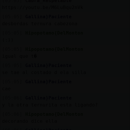
[05:05]
Cabra_Respetable
https://youtu.be/M6LuBqu2nVk
[05:05]
Gallina}Paciente
desbordas ternura cabezona
[05:05]
Hipopotamo{DelMonton
(:))
[05:05]
Hipopotamo{DelMonton
igual que t�
[05:05]
Gallina}Paciente
se tae al costado d ela silla
[05:05]
Gallina}Paciente
cae
[05:06]
Gallina}Paciente
y la otra ternurita esta ligando?
[05:06]
Hipopotamo{DelMonton
decorando dice ella