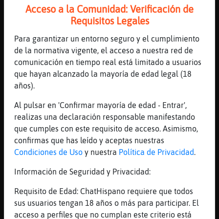
Acceso a la Comunidad: Verificación de
[04:55]
CaballitoDeMar}ConBravura
Requisitos Legales
[Angyyyy] amiga deja de beber
[04:55]
Gallina}Paciente
Para garantizar un entorno seguro y el cumplimiento
lo se, pero me gusta que lo confirmes
de la normativa vigente, el acceso a nuestra red de
comunicación en tiempo real está limitado a usuarios
[04:55]
CaballitoDeMar}ConBravura
que hayan alcanzado la mayoría de edad legal (18
agua
años).
[04:55]
Cabra_Respetable
siii, siempre
Al pulsar en 'Confirmar mayoría de edad - Entrar',
realizas una declaración responsable manifestando
[04:55]
Gallina}Paciente
que cumples con este requisito de acceso. Asimismo,
asi me gusta, ya es un principio
confirmas que has leído y aceptas nuestras
[04:55]
Cabra_Respetable
Condiciones de Uso
y nuestra
Política de Privacidad
.
jajjaajja
Información de Seguridad y Privacidad:
[04:56]
CaballitoDeMar}ConBravura
[Angyyyy] onde tas..???
Requisito de Edad: ChatHispano requiere que todos
[04:56]
Gallina}Paciente
sus usuarios tengan 18 años o más para participar. El
la cabezona esta ligando?
acceso a perfiles que no cumplan este criterio está