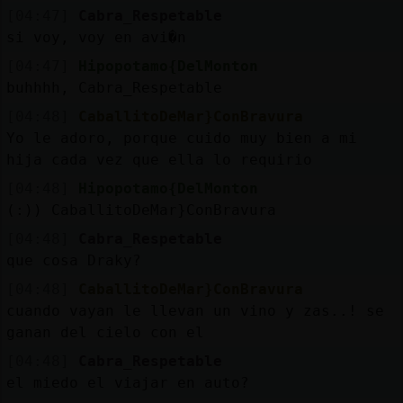
[04:47]
Cabra_Respetable
si voy, voy en avi�n
[04:47]
Hipopotamo{DelMonton
buhhhh, Cabra_Respetable
[04:48]
CaballitoDeMar}ConBravura
Yo le adoro, porque cuido muy bien a mi
hija cada vez que ella lo requirio
[04:48]
Hipopotamo{DelMonton
(:)) CaballitoDeMar}ConBravura
[04:48]
Cabra_Respetable
que cosa Draky?
[04:48]
CaballitoDeMar}ConBravura
cuando vayan le llevan un vino y zas..! se
ganan del cielo con el
[04:48]
Cabra_Respetable
el miedo el viajar en auto?