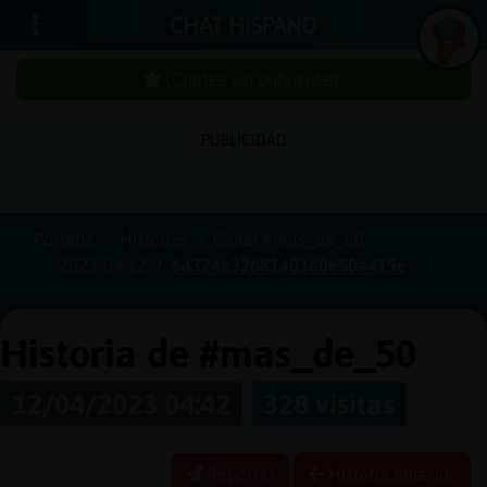
CHAT HISPANO
¡Chatea sin publicidad!
PUBLICIDAD
Iniciar
sesión
Portada
Historias
Canal #mas_de_50
2023-04-12
64374a3268140360e50a415e
¡Chatea
sin
publici
Historia de #mas_de_50
12/04/2023 04:42
328 visitas
Crear
una
Reportar
Historia anterior
cuenta