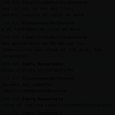
Mis
[04:43]
CaballitoDeMar}ConBravura
blogs
Ays chicas, yo soy del frio,
definitivamente el calor me mata
[04:43]
Hipopotamo{DelMonton
a mi tambi鮠mucho calor me mata
Mis
[04:43]
CaballitoDeMar}ConBravura
foros
Nos encontramos en Bs As con las
temperaturas mas altas en 120 a;os, fue
atrozzzzzz
Registr
[04:44]
Cabra_Respetable
un
https://youtu.be/xxG3GnYgtMo
canal
[04:44]
Hipopotamo{DelMonton
la veci nos coment󠥳o,
CaballitoDeMar}ConBravura
Más
[04:44]
Cabra_Respetable
gestion
visto al taxista CaballitoDeMar}ConBravura?
[04:44]
Cabra_Respetable