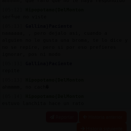
ahhhhh, que raro que no te haya respondido
[05:12]
Hipopotamo{DelMonton
serᠱue no viste
[05:13]
Gallina}Paciente
naaaaaa, , pero dejalo asi, cuando a
alguien no le gusta una broma, te lo dice y
no se repire, pero si por eso prefieres
ignorar, pos ni modo
[05:13]
Gallina}Paciente
repite
[05:13]
Hipopotamo{DelMonton
ahmmmm, no cach�
[05:14]
Hipopotamo{DelMonton
estuvo lanchita hace un rato
Reportar
Historia anterior
Historia siguiente