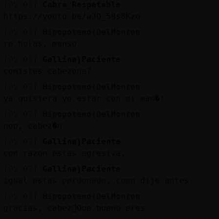
[05:01]
Cabra_Respetable
https://youtu.be/wJQ_58s8Kzo
[05:01]
Hipopotamo{DelMonton
re holas, menso
[05:01]
Gallina}Paciente
comistes cabezona?
[05:02]
Hipopotamo{DelMonton
ya quisiera yo estar con mi mam�!
[05:02]
Hipopotamo{DelMonton
nop, cabez�n
[05:02]
Gallina}Paciente
con razon estas agresiva,
[05:02]
Gallina}Paciente
igual estas perdonada, como dije antes
[05:03]
Hipopotamo{DelMonton
gracias, cabez󮮠Que bueno eres