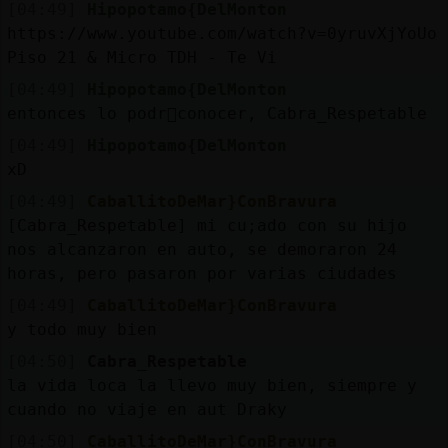
[04:49]
Hipopotamo{DelMonton
https://www.youtube.com/watch?v=0yruvXjYoUo
Piso 21 & Micro TDH - Te Vi
[04:49]
Hipopotamo{DelMonton
entonces lo podr᳠conocer, Cabra_Respetable
[04:49]
Hipopotamo{DelMonton
xD
[04:49]
CaballitoDeMar}ConBravura
[Cabra_Respetable] mi cu;ado con su hijo
nos alcanzaron en auto, se demoraron 24
horas, pero pasaron por varias ciudades
[04:49]
CaballitoDeMar}ConBravura
y todo muy bien
[04:50]
Cabra_Respetable
la vida loca la llevo muy bien, siempre y
cuando no viaje en aut Draky
[04:50]
CaballitoDeMar}ConBravura