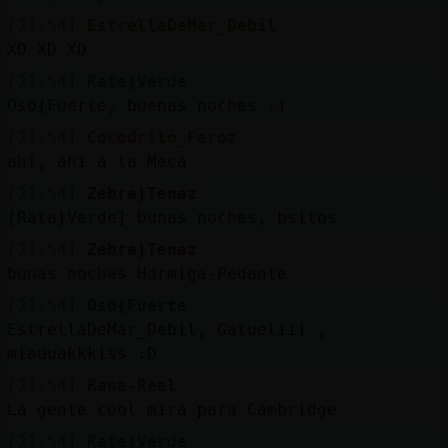
[21:54]
EstrellaDeMar_Debil
XD XD XD
[21:54]
Rata}Verde
Oso{Fuerte, buenas noches :)
[21:54]
Cocodrilo_Feroz
ahi, ahi a la Meca
[21:54]
Zebra}Tenaz
[Rata}Verde] bunas noches, bsitos
[21:54]
Zebra}Tenaz
bunas noches Hormiga-Pedante
[21:54]
Oso{Fuerte
EstrellaDeMar_Debil, Gatueliii ,
miauuakkkiss :D
[21:54]
Rana-Real
La gente cool mira para Cambridge
[21:54]
Rata}Verde