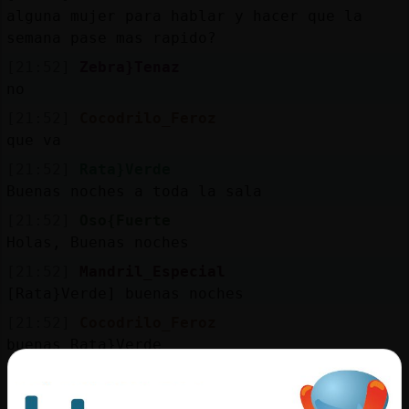
alguna mujer para hablar y hacer que la
semana pase mas rapido?
[21:52]
Zebra}Tenaz
no
[21:52]
Cocodrilo_Feroz
que va
[21:52]
Rata}Verde
Buenas noches a toda la sala
[21:52]
Oso{Fuerte
Holas, Buenas noches
[21:52]
Mandril_Especial
[Rata}Verde] buenas noches
[21:52]
Cocodrilo_Feroz
buenas Rata}Verde
[21:52]
EstrellaDeMar_Debil
buenas noches, Rata}Verde