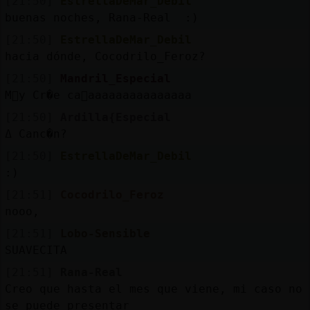
[21:50]
EstrellaDeMar_Debil
buenas noches, Rana-Real :)
[21:50]
EstrellaDeMar_Debil
hacia dónde, Cocodrilo_Feroz?
[21:50]
Mandril_Especial
M򴬥y Cr�e ca񡡡aaaaaaaaaaaaaaa
[21:50]
Ardilla{Especial
ߡ Canc�n?
[21:50]
EstrellaDeMar_Debil
:)
[21:51]
Cocodrilo_Feroz
nooo,
[21:51]
Lobo-Sensible
SUAVECITA
[21:51]
Rana-Real
Creo que hasta el mes que viene, mi caso no
se puede presentar