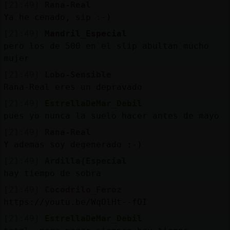
[21:49]
Rana-Real
Ya he cenado, sip :-)
[21:49]
Mandril_Especial
pero los de 500 en el slip abultan mucho
mujer
[21:49]
Lobo-Sensible
Rana-Real eres un depravado
[21:49]
EstrellaDeMar_Debil
pues yo nunca la suelo hacer antes de mayo
[21:49]
Rana-Real
Y ademas soy degenerado :-)
[21:49]
Ardilla{Especial
hay tiempo de sobra
[21:49]
Cocodrilo_Feroz
https://youtu.be/WqOlHt--fOI
[21:49]
EstrellaDeMar_Debil