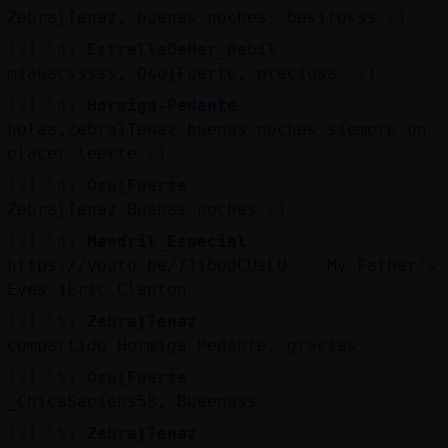
Zebra}Tenaz, buenas noches, besitosss :)
[21:54]
EstrellaDeMar_Debil
miauacsssss, Oso{Fuerte, preciosa :)
[21:54]
Hormiga-Pedante
holaa,Zebra}Tenaz buenas noches siempre un
placer leerte :)
[21:54]
Oso{Fuerte
Zebra}Tenaz Buenas noches :)
[21:54]
Mandril_Especial
https://youtu.be/7JibodCUsLU -- My Father's
Eyes נEric Clapton
[21:55]
Zebra}Tenaz
compartido Hormiga-Pedante, gracias
[21:55]
Oso{Fuerte
_ChicaSapiens58, Bueenass
[21:55]
Zebra}Tenaz