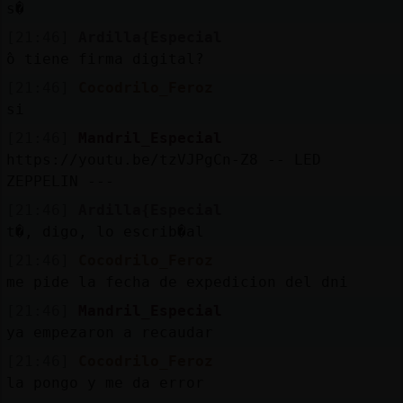
s�
[21:46]
Ardilla{Especial
߮o tiene firma digital?
[21:46]
Cocodrilo_Feroz
si
[21:46]
Mandril_Especial
https://youtu.be/tzVJPgCn-Z8 -- LED
ZEPPELIN ---
[21:46]
Ardilla{Especial
t�, digo, lo escrib�al
[21:46]
Cocodrilo_Feroz
me pide la fecha de expedicion del dni
[21:46]
Mandril_Especial
ya empezaron a recaudar
[21:46]
Cocodrilo_Feroz
la pongo y me da error