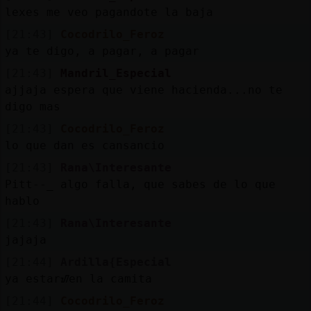
lexes me veo pagandote la baja
[21:43]
Cocodrilo_Feroz
ya te digo, a pagar, a pagar
[21:43]
Mandril_Especial
ajjaja espera que viene hacienda...no te
digo mas
[21:43]
Cocodrilo_Feroz
lo que dan es cansancio
[21:43]
Rana\Interesante
Pitt--_ algo falla, que sabes de lo que
hablo
[21:43]
Rana\Interesante
jajaja
[21:44]
Ardilla{Especial
ya estarᮠen la camita
[21:44]
Cocodrilo_Feroz