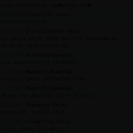
unos billetitos aqu�otros all�.
[21:59]
Cocodrilo_Feroz
serᠰor billetes
[21:59]
EstrellaDeMar_Debil
se debía estar bien por los Santanderes
allá en la Prehistoria
[21:59]
Ardilla{Especial
una aportaci󮠡 la fundaci󮮮.
[22:00]
Mandril_Especial
https://youtu.be/FwADBQ3FXlw --
[22:00]
Mandril_Especial
Money For Nothing נDire Straits
[22:00]
Flamenco_Veloz
Adecuada. bonito nick
[22:00]
Cocodrilo_Feroz
bien, bien, los dary