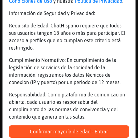
Condiciones de Uso
y nuestra
Política de Privacidad
.
[21:53]
Ardilla{Especial
ߥn tanga?
Información de Seguridad y Privacidad:
[21:53]
Cocodrilo_Feroz
Requisito de Edad: ChatHispano requiere que todos
no
sus usuarios tengan 18 años o más para participar. El
[21:53]
Rata}Verde
acceso a perfiles que no cumplan este criterio está
[Mandril_Especial] buenas noches
restringido.
[21:53]
EstrellaDeMar_Debil
Cumplimiento Normativo: En cumplimiento de la
no olvides la alfombrilla de oración,
legislación de servicios de la sociedad de la
Cocodrilo_Feroz
información, registramos los datos técnicos de
[21:53]
Cocodrilo_Feroz
conexión (IP y puerto) por un periodo de 12 meses.
de cuello alto
Responsabilidad: Como plataforma de comunicación
[21:53]
Rana-Real
abierta, cada usuario es responsable del
Provocona
cumplimiento de las normas de convivencia y del
[21:53]
Mandril_Especial
contenido que genera en las salas.
[Rata}Verde] :)
[21:53]
Hormiga-Pedante
Confirmar mayoría de edad - Entrar