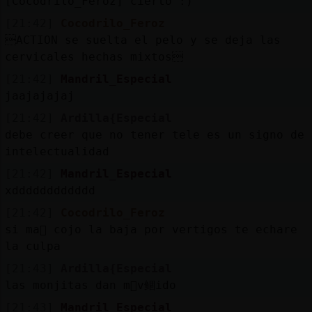
[Cocodrilo_Feroz] cierto :)
[21:42]
Cocodrilo_Feroz
M
is
r
o
s
ACTION se suelta el pelo y se deja las
fo
cervicales hechas mixtos
[21:42]
Mandril_Especial
jaajajajaj
R
e
g
s
r
a
r
n
a
n
a
[21:42]
Ardilla{Especial
debe creer que no tener tele es un signo de
intelectualidad
[21:42]
Mandril_Especial
xdddddddddddd
[21:42]
Cocodrilo_Feroz
si ma񡮡 cojo la baja por vertigos te echare
la culpa
[21:43]
Ardilla{Especial
las monjitas dan m᳠v鲴ido
[21:43]
Mandril_Especial