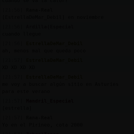
cuando se va la calor?
[21:56]
Rana-Real
[EstrellaDeMar_Debil] en noviembre
[21:56]
Ardilla{Especial
cuando llegue
[21:56]
EstrellaDeMar_Debil
ah, menos mal que queda poco
[21:57]
EstrellaDeMar_Debil
XD XD XD XD
[21:57]
EstrellaDeMar_Debil
me voy a buscar algún sitio en Asturies
para este verano
[21:57]
Mandril_Especial
[estrella]
[21:57]
Rana-Real
Yo en el Pirineo, cota 2000