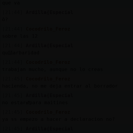
que va
[21:44]
Ardilla{Especial
߮o?
[21:44]
Cocodrilo_Feroz
sobre las 12
[21:44]
Ardilla{Especial
qu頢arbaridad
[21:44]
Cocodrilo_Feroz
trabajan mucho, aunque no lo creas
[21:45]
Cocodrilo_Feroz
hacienda, no me deja entrar al borrador
[21:45]
Ardilla{Especial
no estarᮠpara maitines
[21:45]
Cocodrilo_Feroz
ya ss empezo a hacer a declaracion no?
[21:45]
Ardilla{Especial