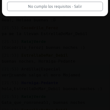
ACTION saluda a la sala
No cumplo los requisitos - Salir
[21:53]
Oso{Fuerte
Cocodrilo_Feroz , Mandril_Especial, Rana-
Real, Holaaa buenas :D
[21:53]
Cocodrilo_Feroz
ya me la llevan EstrellaDeMar_Debil
[21:53]
Rata}Verde
[Cocodrilo_Feroz] buenas noches :)
[21:53]
EstrellaDeMar_Debil
buenas noches, Hormiga-Pedante
[21:53]
Ardilla{Especial
ver᳠cuando salga el moro Mojamed
[21:53]
Hormiga-Pedante
hola,EstrellaDeMar_Debil buenas noches :)
[21:53]
Rata}Verde
Gata_que_ronronea51, buenas noches