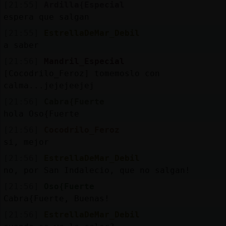
[21:55]
Ardilla{Especial
espera que salgan
[21:55]
EstrellaDeMar_Debil
a saber
[21:56]
Mandril_Especial
[Cocodrilo_Feroz] tomemoslo con
calma...jejejeejej
[21:56]
Cabra{Fuerte
hola Oso{Fuerte
[21:56]
Cocodrilo_Feroz
si, mejor
[21:56]
EstrellaDeMar_Debil
no, por San Indalecio, que no salgan!
[21:56]
Oso{Fuerte
Cabra{Fuerte, Buenas!
[21:56]
EstrellaDeMar_Debil