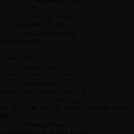
[21:53]
EstrellaDeMar_Debil
XD XD XD XD
[21:53]
Cocodrilo_Feroz
si, el mojame los pies
[21:53]
Raton_Interesante
Hola ChegoMan
[21:53]
Oso{Fuerte
yoooo jukian ?
[21:53]
Rata}Verde
[Hormiga-Pedante] , buenas noches
[21:54]
Oso{Fuerte
Rata}Verde, Buenas noches :D
[21:54]
EstrellaDeMar_Debil
en vez de mirando pa Cuenca, mirando pa La
Meca
[21:54]
Hormiga-Pedante
hola,Rata}Verde buenas noches