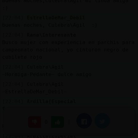
Buenas Noches,Culebra\Agil mi linda amiga
:)
[22:04]
EstrellaDeMar_Debil
buenas noches, Culebra\Agil :)
[22:04]
Rana\Interesante
Busco mujer con experiencia en parchis para
campeonato nacional, yo cinturon negro de
cubilete rojo
[22:04]
Culebra\Agil
~Hormiga-Pedante~ dulce amigo
[22:04]
Culebra\Agil
~EstrellaDeMar_Debil~
[22:04]
Ardilla{Especial
߯tro amigo dulce?
[22:04]
Culebra\Agil
|
Facebook
Twitter
0
El mismo
[22:04]
Ardilla{Especial