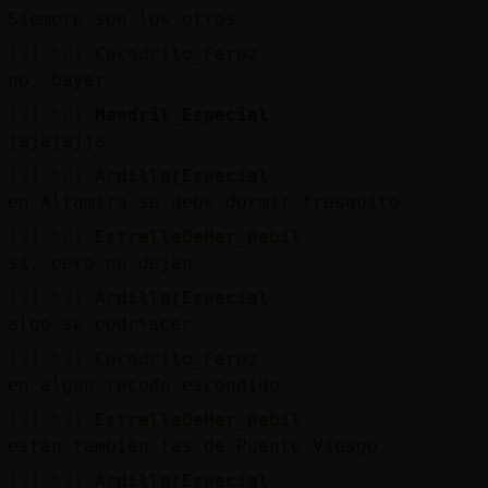
Siempre son los otros
[21:58]
Cocodrilo_Feroz
no, bayer
[21:58]
Mandril_Especial
jajajajja
[21:58]
Ardilla{Especial
en Altamira se debe dormir fresquito
[21:58]
EstrellaDeMar_Debil
sí, pero no dejan
[21:59]
Ardilla{Especial
algo se podrᠨacer
[21:59]
Cocodrilo_Feroz
en algun recodo escondido
[21:59]
EstrellaDeMar_Debil
están también las de Puente Viesgo
[21:59]
Ardilla{Especial