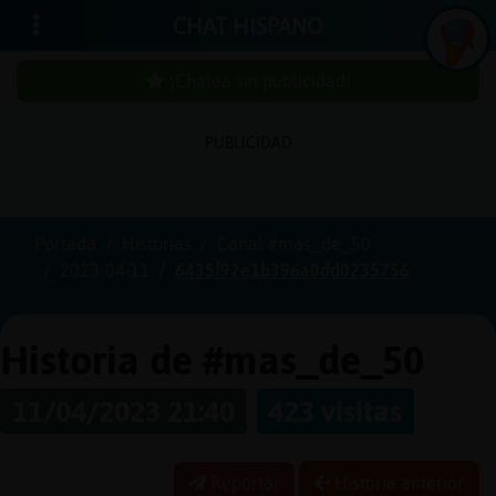
CHAT HISPANO
¡Chatea sin publicidad!
In
ic
ia
r
e
s
ió
n
PUBLICIDAD
s
Portada
Historias
Canal #mas_de_50
¡C
h
a
te
a
in
u
b
lic
id
a
d
2023-04-11
6435f92e1b396a0dd0235756
s
p
!
Historia de #mas_de_50
C
r
e
a
r
n
a
u
e
n
ta
11/04/2023 21:40
423 visitas
u
c
Reportar
Historia anterior