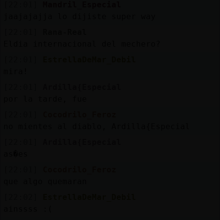
[22:01]
Mandril_Especial
jaajajajja lo dijiste super way
[22:01]
Rana-Real
Eldia internacional del mechero?
[22:01]
EstrellaDeMar_Debil
mira!
[22:01]
Ardilla{Especial
por la tarde, fue
[22:01]
Cocodrilo_Feroz
no mientes al diablo, Ardilla{Especial
[22:01]
Ardilla{Especial
as�es
[22:01]
Cocodrilo_Feroz
que algo quemaran
[22:02]
EstrellaDeMar_Debil
ainssss :(