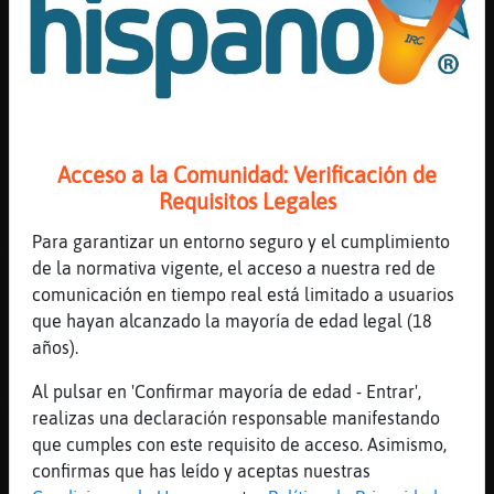
[21:52]
Cocodrilo_Feroz
Oso{Fuerte
[21:52]
Mandril_Especial
[Oso{Fuerte] holaaaaaaaa
[21:52]
Rana-Real
[Oso{Fuerte] wenass, haznos la declaracion
Acceso a la Comunidad: Verificación de
:-)
Requisitos Legales
[21:53]
Cocodrilo_Feroz
Para garantizar un entorno seguro y el cumplimiento
voy a aprender a rezar con el pompis en
de la normativa vigente, el acceso a nuestra red de
pompa
comunicación en tiempo real está limitado a usuarios
[21:53]
EstrellaDeMar_Debil
que hayan alcanzado la mayoría de edad legal (18
jajajajaa
años).
[21:53]
Lobo-Sensible
Al pulsar en 'Confirmar mayoría de edad - Entrar',
Gracias
realizas una declaración responsable manifestando
[21:53]
Cocodrilo_Feroz
que cumples con este requisito de acceso. Asimismo,
jajajajajajaja
confirmas que has leído y aceptas nuestras