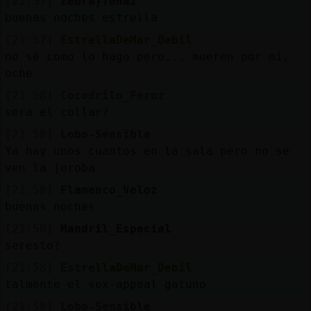
[21:57]
Zebra}Tenaz
buenas noches estrella
[21:57]
EstrellaDeMar_Debil
no sé como lo hago pero... mueren por mí,
oche
[21:58]
Cocodrilo_Feroz
sera el collar?
[21:58]
Lobo-Sensible
Ya hay unos cuantos en la sala pero no se
ven la joroba
[21:58]
Flamenco_Veloz
buenas noches
[21:58]
Mandril_Especial
seresto?
[21:58]
EstrellaDeMar_Debil
talmente el sex-appeal gatuno
[21:58]
Lobo-Sensible