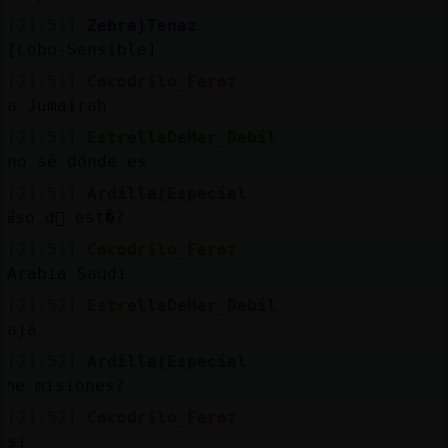
[21:51]
Zebra}Tenaz
[Lobo-Sensible]
[21:51]
Cocodrilo_Feroz
a Jumairah
[21:51]
EstrellaDeMar_Debil
no sé dónde es
[21:51]
Ardilla{Especial
ߥso d󮤥 est�?
[21:51]
Cocodrilo_Feroz
Arabia Saudi
[21:52]
EstrellaDeMar_Debil
ajá
[21:52]
Ardilla{Especial
ߤe misiones?
[21:52]
Cocodrilo_Feroz
si