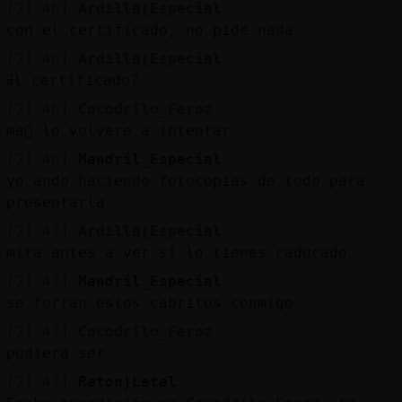
[21:46]
Ardilla{Especial
con el certificado, no pide nada
[21:46]
Ardilla{Especial
ߥl certificado?
[21:46]
Cocodrilo_Feroz
ma񡮡 lo volvere a intentar
[21:46]
Mandril_Especial
yo ando haciendo fotocopias de todo para
presentarla
[21:47]
Ardilla{Especial
mira antes a ver si lo tienes caducado
[21:47]
Mandril_Especial
se forran estos cabritos conmigo
[21:47]
Cocodrilo_Feroz
pudiera ser
[21:47]
Raton}Letal