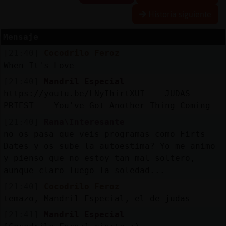
Historia siguiente
R
e
s
e
r
v
a
lia
s
r a
Mensaje
[21:40]
Cocodrilo_Feroz
When It's Love
A
c
tu
a
liz
r
o
n
tr
a
s
e
ñ
a
[21:40]
Mandril_Especial
a
c
https://youtu.be/LNyIhirtXUI -- JUDAS
PRIEST -- You've Got Another Thing Coming
[21:40]
Rana\Interesante
A
c
tu
a
liz
a
ir
tu
a
no os pasa que veis programas como Firts
r IP
Dates y os sube la autoestima? Yo me animo
v
l
y pienso que no estoy tan mal soltero,
aunque claro luego la soledad...
[21:40]
Cocodrilo_Feroz
M
is
lo
g
s
temazo, Mandril_Especial, el de judas
b
[21:41]
Mandril_Especial