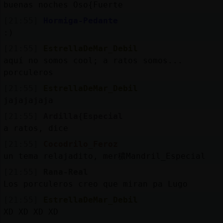
buenas noches Oso{Fuerte
[21:55]
Hormiga-Pedante
:)
[21:55]
EstrellaDeMar_Debil
aquí no somos cool; a ratos somos...
porculeros
[21:55]
EstrellaDeMar_Debil
jajajajaja
[21:55]
Ardilla{Especial
a ratos, dice
[21:55]
Cocodrilo_Feroz
un tema relajadito, mer穠Mandril_Especial
[21:55]
Rana-Real
Los porculeros creo que miran pa Lugo
[21:55]
EstrellaDeMar_Debil
XD XD XD XD