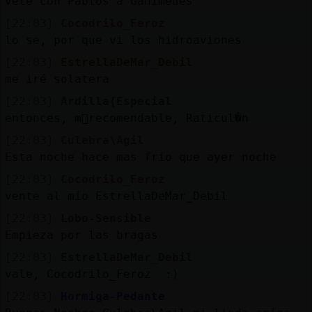
vete con Pablos a Ganimedes
[22:03]
Cocodrilo_Feroz
lo se, por que vi los hidroaviones
[22:03]
EstrellaDeMar_Debil
me iré solatera
[22:03]
Ardilla{Especial
entonces, m᳠recomendable, Raticul�n
[22:03]
Culebra\Agil
Esta noche hace mas frio que ayer noche
[22:03]
Cocodrilo_Feroz
vente al mio EstrellaDeMar_Debil
[22:03]
Lobo-Sensible
Empieza por las bragas
[22:03]
EstrellaDeMar_Debil
vale, Cocodrilo_Feroz :)
[22:03]
Hormiga-Pedante