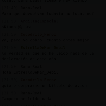
total, para pagar siempre hay tiempo
[21:49]
Rana-Real
Para que devuelvan todavia no toca, no?
[21:50]
Ardilla{Especial
s�tambi鮠toca
[21:50]
Cocodrilo_Feroz
ya, pero yo cobro, cuanto antes mejor
[21:50]
EstrellaDeMar_Debil
la verdad es que no he leído nada de la
declaración de este año
[21:50]
Rana-Real
Hola EstrellaDeMar_Debil
[21:50]
Cocodrilo_Feroz
quiero comprarme un billete de avion
[21:50]
Rana-Real
Tampoco he leido nada