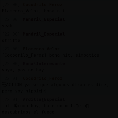
[22:00]
Cocodrilo_Feroz
Flamenco_Veloz, bona nit
[22:00]
Mandril_Especial
yeah
[22:00]
Mandril_Especial
stritte
[22:00]
Flamenco_Veloz
[Cocodrilo_Feroz] bona nit, simpatica
[22:00]
Rana\Interesante
vaya, pos no hay
[22:01]
Cocodrilo_Feroz
ACTION ya se que algunos diran es dire,
pero soy hippie
[22:01]
Ardilla{Especial
tal d�como hoy, hace un mill󮠤e a񯳬
descubrimos el fuego