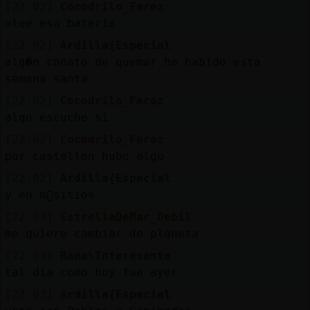
[22:02]
Cocodrilo_Feroz
olee esa bateria
[22:02]
Ardilla{Especial
alg�n conato de quemar ha habido esta
semana santa
[22:02]
Cocodrilo_Feroz
algo escuche si
[22:02]
Cocodrilo_Feroz
por castellon hubo algo
[22:02]
Ardilla{Especial
y en m᳠sitios
[22:03]
EstrellaDeMar_Debil
me quiero cambiar de planeta
[22:03]
Rana\Interesante
tal dia como hoy fue ayer
[22:03]
Ardilla{Especial