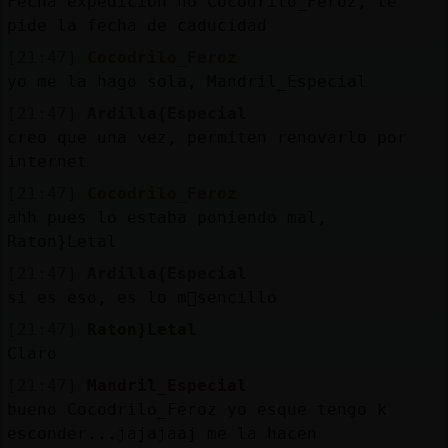
Fecha expedición no Cocodrilo_Feroz, te
pide la fecha de caducidad
[21:47]
Cocodrilo_Feroz
yo me la hago sola, Mandril_Especial
[21:47]
Ardilla{Especial
creo que una vez, permiten renovarlo por
internet
[21:47]
Cocodrilo_Feroz
ahh pues lo estaba poniendo mal,
Raton}Letal
[21:47]
Ardilla{Especial
si es eso, es lo m᳠sencillo
[21:47]
Raton}Letal
Claro
[21:47]
Mandril_Especial
bueno Cocodrilo_Feroz yo esque tengo k
esconder...jajajaaj me la hacen