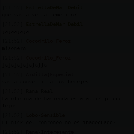
[21:52]
EstrellaDeMar_Debil
que vas a ver al emérito?
[21:52]
EstrellaDeMar_Debil
jajaajaja
[21:52]
Cocodrilo_Feroz
misonera
[21:52]
Cocodrilo_Feroz
jajajajajajajja
[21:52]
Ardilla{Especial
vas a convertir a los herejes
[21:52]
Rana-Real
La oficina de hacienda esta alli? jo que
lejos
[21:52]
Lobo-Sensible
El nick del ronroneo no es inadecuado?
[21:52]
Rana\Interesante