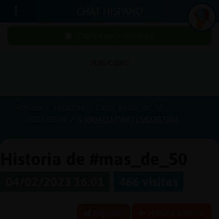
CHAT HISPANO
¡Chatea sin publicidad!
PUBLICIDAD
Iniciar
sesión
Portada
Historias
Canal #mas_de_50
2023-02-04
63df04c1bf5b4115d23070d3
¡Chatea
sin
publici
Historia de #mas_de_50
04/02/2023 16:01
466 visitas
Crear
una
Reportar
Historia anterior
cuenta