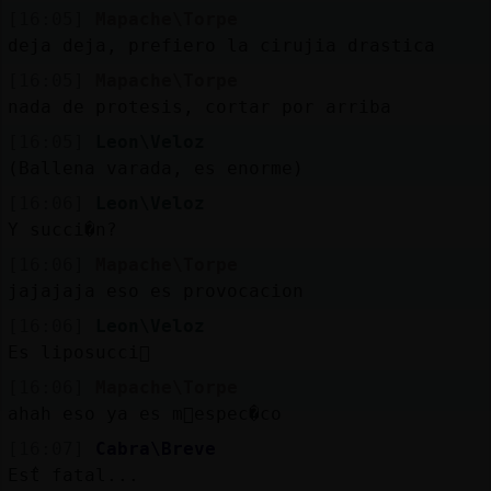
Mis
[16:05]
Mapache\Torpe
blogs
deja deja, prefiero la cirujia drastica
[16:05]
Mapache\Torpe
nada de protesis, cortar por arriba
Mis
[16:05]
Leon\Veloz
foros
(Ballena varada, es enorme)
[16:06]
Leon\Veloz
Y succi�n?
Registr
[16:06]
Mapache\Torpe
un
jajajaja eso es provocacion
canal
[16:06]
Leon\Veloz
Es liposucci󮮮
[16:06]
Mapache\Torpe
ahah eso ya es m᳠espec�co
Más
gestion
[16:07]
Cabra\Breve
Estᩳ fatal...