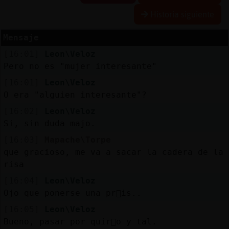
Historia siguiente
Mensaje
Reserva
[16:01]
Leon\Veloz
alias
Pero no es "mujer interesante"
[16:01]
Leon\Veloz
O era "alguien interesante"?
Actuali
[16:02]
Leon\Veloz
contras
Si, sin duda majo.
[16:03]
Mapache\Torpe
que gracioso, me va a sacar la cadera de la
Actuali
risa
IP
[16:04]
Leon\Veloz
virtual
Ojo que ponerse una pr󴥳is..
[16:05]
Leon\Veloz
Bueno, pasar por quir󦡮o y tal.