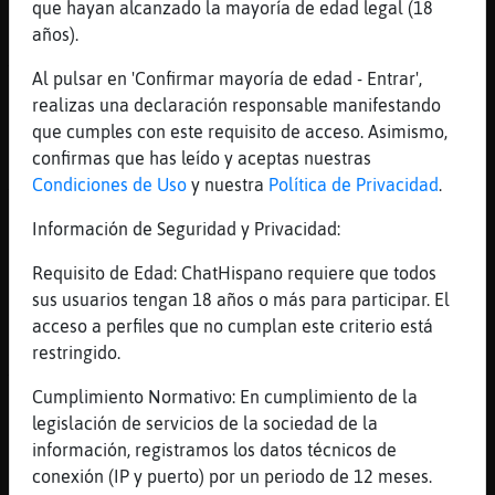
que hayan alcanzado la mayoría de edad legal (18
Por ejem_plito
años).
[16:08]
Cabra\Breve
Tampoco...
Al pulsar en 'Confirmar mayoría de edad - Entrar',
realizas una declaración responsable manifestando
[16:08]
Mapache\Torpe
que cumples con este requisito de acceso. Asimismo,
perfectijillo
confirmas que has leído y aceptas nuestras
[16:08]
Cabra\Breve
Condiciones de Uso
y nuestra
Política de Privacidad
.
Ya, ya...
Información de Seguridad y Privacidad:
[16:08]
Leon\Veloz
Uis! Chatillo
Requisito de Edad: ChatHispano requiere que todos
[16:08]
Mapache\Torpe
sus usuarios tengan 18 años o más para participar. El
jajaja
acceso a perfiles que no cumplan este criterio está
restringido.
[16:08]
Cabra\Breve
Te he visto...evaristo.
Cumplimiento Normativo: En cumplimiento de la
[16:08]
Cabra\Breve
legislación de servicios de la sociedad de la
8)
información, registramos los datos técnicos de
conexión (IP y puerto) por un periodo de 12 meses.
[16:08]
Leon\Veloz