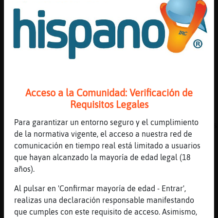
me duermoo
[08:38]
Mapache_SinLuces
que desde la 1,30 despierta
[08:38]
Gallina}Veloz
Dersaidin, sabes que le dieron una ostia al
honorable en Albacete?
[08:38]
Hormiga-Locuaz
Acceso a la Comunidad: Verificación de
Luna_india buenos dias
Requisitos Legales
[08:38]
Mapache_SinLuces
Para garantizar un entorno seguro y el cumplimiento
Hormiga-Locuaz charmant se lo llevaron a las
de la normativa vigente, el acceso a nuestra red de
en ambulancia jajaja
comunicación en tiempo real está limitado a usuarios
[08:38]
Gallina}Veloz
que hayan alcanzado la mayoría de edad legal (18
Vaya
años).
[08:38]
Gallina}Veloz
Al pulsar en 'Confirmar mayoría de edad - Entrar',
Y eso?
realizas una declaración responsable manifestando
[08:38]
Hormiga-Locuaz
que cumples con este requisito de acceso. Asimismo,