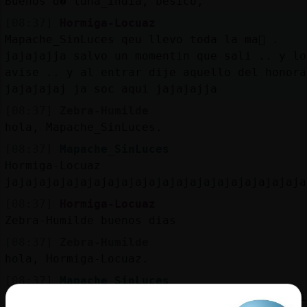
Buenos d� luna_india, besico,
[08:37]
Hormiga-Locuaz
Mapache_SinLuces qeu llevo toda la ma񡮡 .
jajajajja salvo un momentin que sali .. y lo
avise .. y al entrar dije aquello del honora
jajajajaj ja soc aqui jajajajja
[08:37]
Zebra-Humilde
hola, Mapache_SinLuces.
[08:37]
Mapache_SinLuces
Hormiga-Locuaz
jajajajajajajajajajajajajajajajajajajajajaja
[08:37]
Hormiga-Locuaz
Zebra-Humilde buenos dias
[08:37]
Zebra-Humilde
hola, Hormiga-Locuaz.
[08:37]
Mapache_SinLuces
Hormiga-Locuaz hoy tengo ganas de saludar si