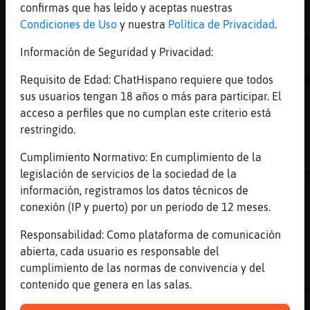
nina hablaste con los medicos?
confirmas que has leído y aceptas nuestras
[08:38]
Mapache_SinLuces
Condiciones de Uso
y nuestra
Política de Privacidad
.
el bajo viente com fuertes dolores Gallina}V
Información de Seguridad y Privacidad:
[08:39]
Mapache_SinLuces
Hormiga-Locuaz nuuuu el dijo que se iva solo
Requisito de Edad: ChatHispano requiere que todos
sus usuarios tengan 18 años o más para participar. El
[08:39]
Gallina}Veloz
acceso a perfiles que no cumplan este criterio está
Cagalin,�viene muy bien
restringido.
[08:39]
Hormiga-Locuaz
uf .. pues llama en cuanto puedas . si esta 
Cumplimiento Normativo: En cumplimiento de la
.. se le a pasado el dolor .. la cama te esp
legislación de servicios de la sociedad de la
información, registramos los datos técnicos de
[08:40]
Hormiga-Locuaz
conexión (IP y puerto) por un periodo de 12 meses.
yo si no duermo .. no soy pesona..
[08:40]
Gallina}Veloz
Responsabilidad: Como plataforma de comunicación
Cuento la an飤ota del honorable
abierta, cada usuario es responsable del
cumplimiento de las normas de convivencia y del
[08:41]
Gallina}Veloz
contenido que genera en las salas.
Cuando regres󠡠Espa񡬠 despu鳠de Catalu񡬠 visit󠡬ba