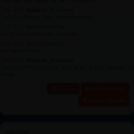
Que no sea nada lo de charmanbcn
[08:51]
Mapache_SinLuces
Gallina}Veloz eso esperooooooo
[08:52]
Gallina}Veloz
Dale recuerdos de la sala
[08:52]
Gallina}Veloz
Le vendrᠢien
[08:52]
Mapache_SinLuces
Gallina}Veloz siiii eso echo a ver cuando lo
leee
Reportar
Historia anterior
Historia siguiente
PUBLICIDAD