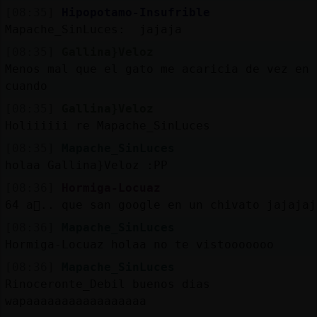
[08:35]
Hipopotamo-Insufrible
Mapache_SinLuces: jajaja
[08:35]
Gallina}Veloz
Menos mal que el gato me acaricia de vez en
cuando
[08:35]
Gallina}Veloz
Holiiiiii re Mapache_SinLuces
[08:35]
Mapache_SinLuces
holaa Gallina}Veloz :PP
[08:36]
Hormiga-Locuaz
64 a񯳠.. que san google en un chivato jajajaj
[08:36]
Mapache_SinLuces
Hormiga-Locuaz holaa no te vistooooooo
[08:36]
Mapache_SinLuces
Rinoceronte_Debil buenos dias
wapaaaaaaaaaaaaaaaaa