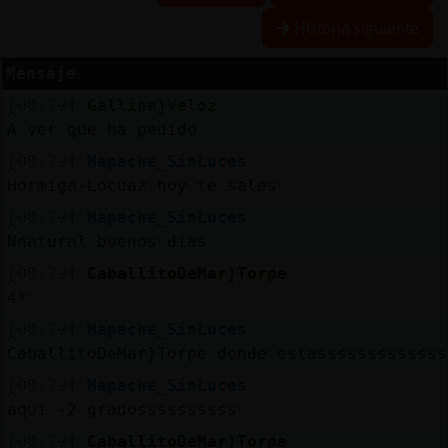
Historia siguiente
Mensaje
Reserva
[08:29]
Gallina}Veloz
alias
A ver que ha pedido
[08:29]
Mapache_SinLuces
Hormiga-Locuaz hoy te sales
Actuali
[08:29]
Mapache_SinLuces
contras
Nnatural buenos dias
[08:29]
CaballitoDeMar}Torpe
4º
Actuali
[08:29]
Mapache_SinLuces
IP
CaballitoDeMar}Torpe donde estasssssssssssss
virtual
[08:29]
Mapache_SinLuces
aqui -2 gradossssssssss
[08:29]
CaballitoDeMar}Torpe