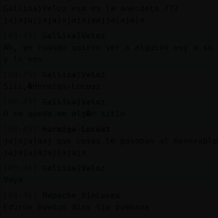
Gallina}Veloz esa es la anecdota ???
jajajajjajajajajajaajjajajaja
[08:45]
Gallina}Veloz
Ah, yo cuando quiero ver a alguien voy a su 
y lo veo
[08:45]
Gallina}Veloz
Siii,�Hormiga-Locuaz
[08:45]
Gallina}Veloz
O se queda en alg�n sitio
[08:45]
Hormiga-Locuaz
jajajajaaj que cosas le pasaban al honorable
jajajajajajjajaja
[08:46]
Gallina}Veloz
Vaya
[08:46]
Mapache_SinLuces
Edurne buenos dias tia buenaaa