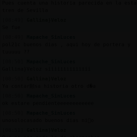
Pues cuenta una historia parecida en la estac
tren de Sevilla
[08:49]
Gallina}Veloz
Se fue
[08:49]
Mapache_SinLuces
pol21c buenos dias , aqui hoy de portera y
tuuuuu ??
[08:50]
Mapache_SinLuces
Gallina}Veloz siiiiiiiiiiiiii
[08:50]
Gallina}Veloz
Ya contar頥sa historia otro d�a
[08:50]
Mapache_SinLuces
ok estare pendienteeeeeeeeeeee
[08:50]
Mapache_SinLuces
unosolocasado buenos dias ni񯯯o
[08:51]
Gallina}Veloz