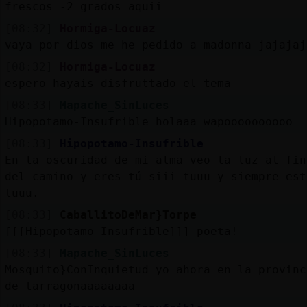
frescos -2 grados aquii
[08:32]
Hormiga-Locuaz
vaya por dios me he pedido a madonna jajajaj
[08:32]
Hormiga-Locuaz
espero hayais disfruttado el tema
[08:33]
Mapache_SinLuces
Hipopotamo-Insufrible holaaa wapoooooooooo
[08:33]
Hipopotamo-Insufrible
En la oscuridad de mi alma veo la luz al fin
del camino y eres tú siii tuuu y siempre est
tuuu.
[08:33]
CaballitoDeMar}Torpe
[[[Hipopotamo-Insufrible]]] poeta!
[08:33]
Mapache_SinLuces
Mosquito}ConInquietud yo ahora en la provinc
de tarragonaaaaaaaa