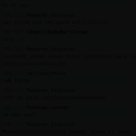
Mis
en el sur
blogs
[08:29]
Mapache_SinLuces
haz sitio que voy para alliiiiiiiii
[08:30]
CaballitoDeMar}Torpe
Mis
Vale :)
foros
[08:30]
Mapache_SinLuces
Canijo48_palma donde estas joioooooo saca lo
churrosssssssssssssss
Registr
[08:31]
Gallina}Veloz
un
Ca� tonta
canal
[08:31]
Mapache_SinLuces
ufff yo bajo californiaaaaaaaaaaaa
[08:32]
Hormiga-Locuaz
ja soc aqui
Más
gestion
[08:32]
Mapache_SinLuces
Mosquito}ConInquietud buenos diass si bien