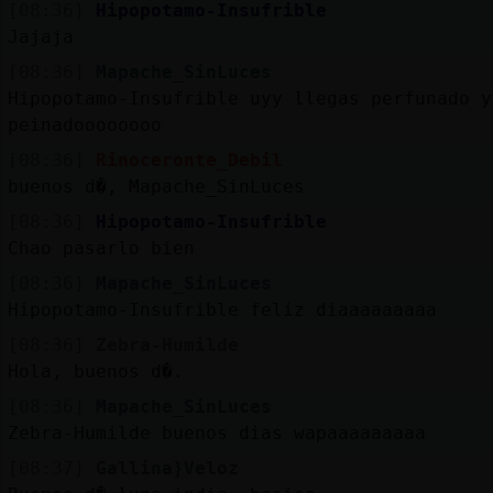
[08:36]
Hipopotamo-Insufrible
Jajaja
[08:36]
Mapache_SinLuces
Hipopotamo-Insufrible uyy llegas perfunado y
peinadoooooooo
[08:36]
Rinoceronte_Debil
buenos d�, Mapache_SinLuces
[08:36]
Hipopotamo-Insufrible
Chao pasarlo bien
[08:36]
Mapache_SinLuces
Hipopotamo-Insufrible feliz diaaaaaaaaa
[08:36]
Zebra-Humilde
Hola, buenos d�.
[08:36]
Mapache_SinLuces
Zebra-Humilde buenos dias wapaaaaaaaaa
[08:37]
Gallina}Veloz