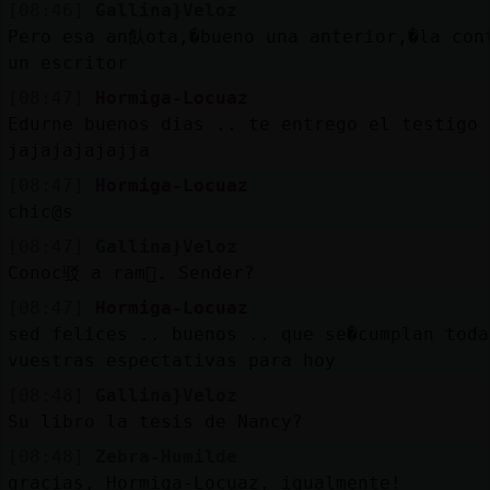
[08:46]
Gallina}Veloz
Pero esa an飤ota,�bueno una anterior,�la con
un escritor
[08:47]
Hormiga-Locuaz
Edurne buenos dias .. te entrego el testigo
jajajajajajja
[08:47]
Hormiga-Locuaz
chic@s
[08:47]
Gallina}Veloz
Conoc驳 a ram󮠪. Sender?
[08:47]
Hormiga-Locuaz
sed felices .. buenos .. que se�cumplan toda
vuestras espectativas para hoy
[08:48]
Gallina}Veloz
Su libro la tesis de Nancy?
[08:48]
Zebra-Humilde
gracias, Hormiga-Locuaz, igualmente!