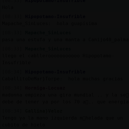
[08:33]
Hipopotamo-Insufrible
Hola
[08:33]
Hipopotamo-Insufrible
Mapache_SinLuces: hola guapísima
[08:33]
Mapache_SinLuces
pasa una estufa y una manta a Canijo48_palma
[08:33]
Mapache_SinLuces
llego el cabllerooooooooooo Hipopotamo-
Insufrible
[08:34]
Hipopotamo-Insufrible
CaballitoDeMar}Torpe: hola muchas gracias
[08:34]
Hormiga-Locuaz
madonna empieza una gira mundial .. y la se񯲡
debe de tener ya por los 70 a񯳠.. que energia
[08:34]
Gallina}Veloz
Tengo ya la mano izquierda m᳠helada que un
cubito de hielo