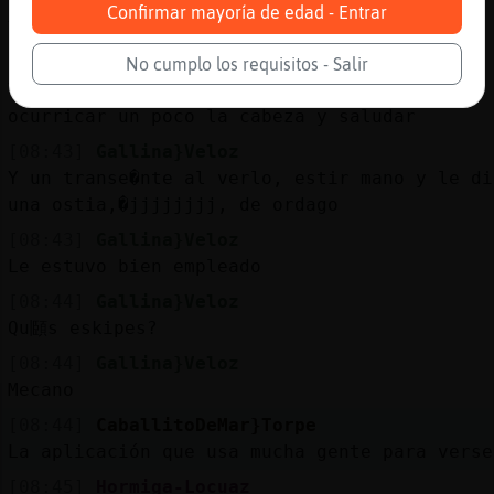
[08:42]
CaballitoDeMar}Torpe
Confirmar mayoría de edad - Entrar
Yo tengo fiebre, eskipes, no
[08:42]
Gallina}Veloz
No cumplo los requisitos - Salir
Y yendo en coche por la calle ancha,�se le
ocurri󠳡car un poco la cabeza y saludar
[08:43]
Gallina}Veloz
Y un transe�nte al verlo, estir󠬡 mano y le di
una ostia,�jjjjjjjj, de ordago
[08:43]
Gallina}Veloz
Le estuvo bien empleado
[08:44]
Gallina}Veloz
Qu頥s eskipes?
[08:44]
Gallina}Veloz
Mecano
[08:44]
CaballitoDeMar}Torpe
La aplicación que usa mucha gente para verse
[08:45]
Hormiga-Locuaz