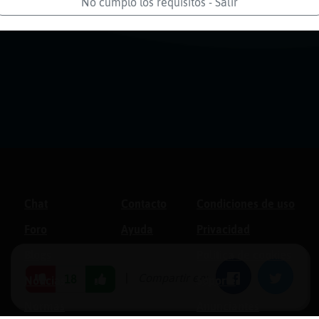
No cumplo los requisitos - Salir
Chat
Contacto
Condiciones de uso
Foro
Ayuda
Privacidad
Blogs
Política de cookies
|
Compartir en:
Facebook
Twitter
18
Noticias
Soporte
Normas
Anunciantes