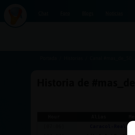
Chat
Foro
Blogs
Noticias
Iniciar
sesión
Portada
Historias
Canal #mas_de_50
Historia de #mas_d
¡Chatea
sin
publicidad!
Hour
Alias
Me
[07:06]
Caracol-Real
si
Crear
una