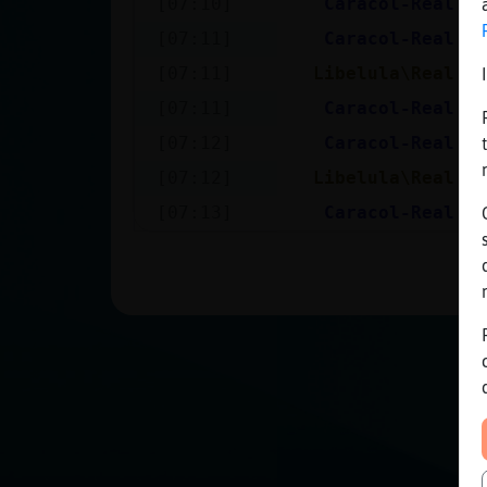
[07:10]
Caracol-Real
ht
Mis blogs
[07:11]
Caracol-Real
cd
[07:11]
Libelula\Real
oi
Mis foros
[07:11]
Caracol-Real
cl
[07:12]
Caracol-Real
aq
[07:12]
Libelula\Real
si
Registrar
[07:13]
Caracol-Real
ha
un canal
Más
gestiones