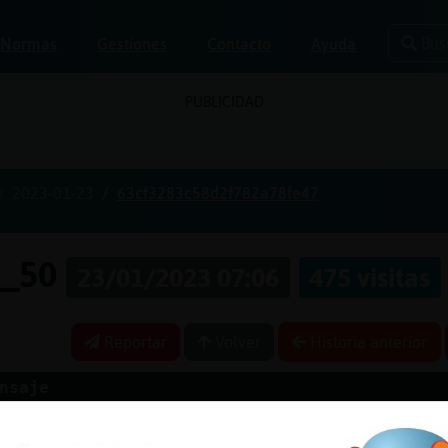
Bus
Normas
Gestiones
Contacto
Ayuda
PUBLICIDAD
2023-01-23
63cf3283c58d2f782a78fe47
e_50
23/01/2023 07:06
475 visitas
Reportar
Volver
Historia anterior
nsaje
i y lo que vendraaaaaaa