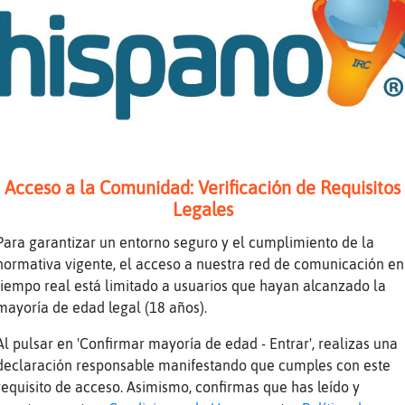
io hasta febrero como siempre
ta semana frio y la que biene tambien frioo
i a ver si nievaaaaaaaa
 invierno frio y en verano calor
e pedazo de cambio climatico jajajaja
iiiiiiiii
nque es normal ehh
Acceso a la Comunidad: Verificación de Requisitos
ando era peque񡠨acia mucho friooo
Legales
e noooo, que la tele dice que no es normalll
Para garantizar un entorno seguro y el cumplimiento de la
e digan lo que quieran
normativa vigente, el acceso a nuestra red de comunicación en
tiempo real está limitado a usuarios que hayan alcanzado la
 de peque񡠭e salieron saba񯮥s del frioo
mayoría de edad legal (18 años).
ndita calefaccion
Al pulsar en 'Confirmar mayoría de edad - Entrar', realizas una
iiiiiiiii estufa de pelets
declaración responsable manifestando que cumples con este
tps://youtu.be/7o1DYlrc7E0
requisito de acceso. Asimismo, confirmas que has leído y