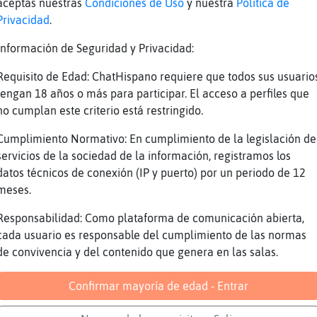
tps://youtu.be/1gr75RMp_f8
aceptas nuestras
Condiciones de Uso
y nuestra
Política de
Privacidad
.
p3rraSumisa buenos dias wapaaa
oioioi con musica y todo
Información de Seguridad y Privacidad:
aroooo
Requisito de Edad: ChatHispano requiere que todos sus usuario
ui somos modernosss
tengan 18 años o más para participar. El acceso a perfiles que
no cumplan este criterio está restringido.
sisis muuuu modellllllnos jajajja
sta cafetera y estufa tenemos en la sala
Cumplimiento Normativo: En cumplimiento de la legislación de
servicios de la sociedad de la información, registramos los
Reportar
Volver
Historia anterior
datos técnicos de conexión (IP y puerto) por un periodo de 12
meses.
Responsabilidad: Como plataforma de comunicación abierta,
cada usuario es responsable del cumplimiento de las normas
de convivencia y del contenido que genera en las salas.
Confirmar mayoría de edad - Entrar