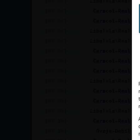
[07:07]
Libelula\Real
fr
cuenta
[07:07]
Caracol-Real
es
[07:07]
Caracol-Real
si
[07:07]
Libelula\Real
en
Reservar
[07:07]
Libelula\Real
qu
alias
[07:07]
Caracol-Real
si
[07:08]
Caracol-Real
au
Actualizar
[07:08]
Caracol-Real
cu
contraseña
[07:08]
Libelula\Real
qu
[07:08]
Caracol-Real
qu
[07:09]
Caracol-Real
yo
Actualizar
[07:09]
Libelula\Real
be
IP virtual
[07:10]
Caracol-Real
si
[07:10]
Oveja-Debil
ht