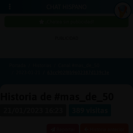
CHAT HISPANO
¡Chatea sin publicidad!
PUBLICIDAD
Iniciar
sesión
Portada
Historias
Canal #mas_de_50
2023-01-21
63cc902f8b9602387d139c3e
¡Chatea
sin
publici
Historia de #mas_de_50
21/01/2023 16:23
389 visitas
Crear
una
Reportar
Historia anterior
cuenta