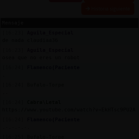
Historia siguiente
Mensaje
Reserva
[16:23]
Aguila_Especial
alias
de nada claudiaa36
[16:23]
Aguila_Especial
osea que no eres un robot
Actuali
[16:24]
Flamenco{Paciente
contras
.
[16:24]
Bufalo-Torpe
..
Actuali
[16:24]
Cabra\Letal
IP
https://www.youtube.com/watch?v=EkHTsc9PU2A
virtual
[16:24]
Flamenco{Paciente
.-.-.-.-.
[16:25]
Bufalo-Torpe