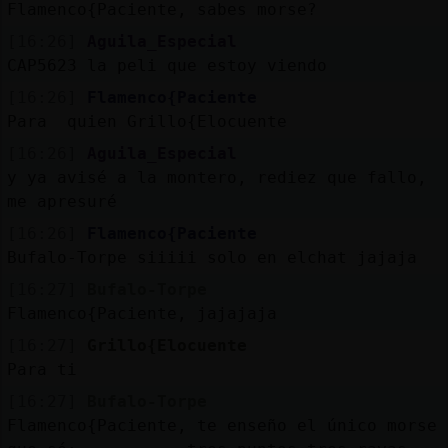
Flamenco{Paciente, sabes morse?
[16:26]
Aguila_Especial
CAP5623 la peli que estoy viendo
[16:26]
Flamenco{Paciente
Para quien Grillo{Elocuente
[16:26]
Aguila_Especial
y ya avisé a la montero, rediez que fallo,
me apresuré
[16:26]
Flamenco{Paciente
Bufalo-Torpe siiiii solo en elchat jajaja
[16:27]
Bufalo-Torpe
Flamenco{Paciente, jajajaja
[16:27]
Grillo{Elocuente
Para ti
[16:27]
Bufalo-Torpe
Flamenco{Paciente, te enseño el único morse