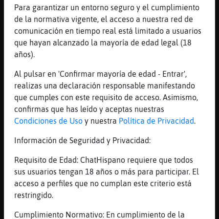
Para garantizar un entorno seguro y el cumplimiento
[16:29]
Bufalo-Torpe
de la normativa vigente, el acceso a nuestra red de
ACTION espera que alguien más haga el
comunicación en tiempo real está limitado a usuarios
ganso y se divierta el canal
que hayan alcanzado la mayoría de edad legal (18
[16:29]
Cabra\Letal
años).
https://www.youtube.com/watch?v=53SV75UTYuk
Al pulsar en 'Confirmar mayoría de edad - Entrar',
[16:29]
Aguila_Especial
realizas una declaración responsable manifestando
(voy a hacer zapping o salir a tomar el
que cumples con este requisito de acceso. Asimismo,
sol)
confirmas que has leído y aceptas nuestras
[16:30]
Bufalo-Torpe
Condiciones de Uso
y nuestra
Política de Privacidad
.
alguna mujer habrá en Salamanca ... o cerca
Información de Seguridad y Privacidad:
... vamos, digo yo ... por certidumbre
estadística alguna habrá
Requisito de Edad: ChatHispano requiere que todos
[16:30]
Flamenco{Paciente
sus usuarios tengan 18 años o más para participar. El
Esta lindo el video Grillo{Elocuente se
acceso a perfiles que no cumplan este criterio está
acabó
restringido.
[16:30]
Flamenco{Paciente
Cumplimiento Normativo: En cumplimiento de la