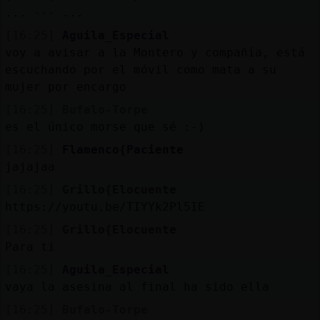
Mis
... --- ...
blogs
[16:25]
Aguila_Especial
voy a avisar a la Montero y compañía, está
escuchando por el móvil como mata a su
mujer por encargo
Mis
foros
[16:25]
Bufalo-Torpe
es el único morse que sé :-)
[16:25]
Flamenco{Paciente
jajajaa
Registr
un
[16:25]
Grillo{Elocuente
canal
https://youtu.be/TIYYk2Pl5IE
[16:25]
Grillo{Elocuente
Para ti
[16:25]
Aguila_Especial
Más
vaya la asesina al final ha sido ella
gestion
[16:25]
Bufalo-Torpe