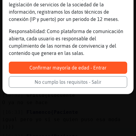
Quien pondría de moda ( me pregunto quien)
legislación de servicios de la sociedad de la
[16:31]
Bufalo-Torpe
información, registramos los datos técnicos de
ahora vuelvo
conexión (IP y puerto) por un periodo de 12 meses.
[16:31]
Flamenco{Paciente
Responsabilidad: Como plataforma de comunicación
Es como cuando ))((
abierta, cada usuario es responsable del
[16:31]
Flamenco{Paciente
cumplimiento de las normas de convivencia y del
se bailba así ((((( )))))
contenido que genera en las salas.
[16:32]
Flamenco{Paciente
Confirmar mayoría de edad - Entrar
bailaba
[16:32]
Grillo{Elocuente
No cumplo los requisitos - Salir
Ahora como se baila?
[16:32]
Grillo{Elocuente
O ya no se hace
[16:33]
Flamenco{Paciente
igual pero yo si se quien puso esa moda
))))