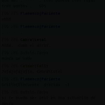
que sé: ...---... tres puntos tres rayas
tres puntos ... SOS
[16:27]
Flamenco{Paciente
ohhh
[16:28]
Flamenco{Paciente
...---...
[16:28]
Cabra\Letal
Anda...como el arroz.
[16:28]
Bufalo-Torpe
nunca se sabe
[16:28]
Caiman{Feliz
Jajajajajajja, Cabra\Letal
[16:28]
Flamenco{Paciente
Grillo{Elocuente gracias :)
[16:28]
Bufalo-Torpe
si te puede ser útil en una situación de
apuro