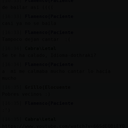
[16:33]
Flamenco{Paciente
de bailar asi ((((
[16:33]
Flamenco{Paciente
casi ya no se baila
[16:33]
Flamenco{Paciente
Tampoco dejan cantar :(
[16:34]
Cabra\Letal
Se te ha calado, Idioma-dothraki?
[16:34]
Flamenco{Paciente
a mi me calmaba mucho cantar lo hacía
mucho
[16:35]
Grillo{Elocuente
Pobres vecinos :)
[16:35]
Flamenco{Paciente
:')
[16:35]
Cabra\Letal
https://www.youtube.com/watch?v=66SdEQBiEYQ