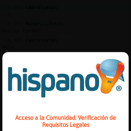
[16:28]
Cabra\Letal
:')
[16:28]
Mandril{Debil
buenas tardes............
[16:28]
Cabra\Letal
Hola.
[16:28]
Caiman{Feliz
Mandril{Debil, buenas tardes
[16:28]
Bufalo-Torpe
salud Mandril{Debil
[16:28]
Mandril{Debil
hola Caiman{Feliz
[16:29]
Mandril{Debil
salud Bufalo-Torpe
Acceso a la Comunidad: Verificación de
[16:29]
Mandril{Debil
Requisitos Legales
hola Cabra\Letal