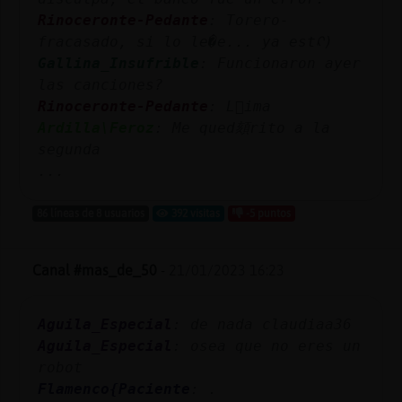
Rinoceronte-Pedante
: Torero-
fracasado, si lo le�e... ya estᠺ)
Gallina_Insufrible
: Funcionaron ayer
las canciones?
Rinoceronte-Pedante
: L᳴ima
Ardilla\Feroz
: Me qued頦rito a la
segunda
...
86 líneas de 8 usuarios
392 visitas
-5 puntos
Canal #mas_de_50
-
21/01/2023 16:23
Aguila_Especial
: de nada claudiaa36
Aguila_Especial
: osea que no eres un
robot
Flamenco{Paciente
: .