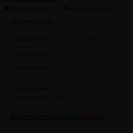
Las que más gustan
Las que más disgustan
Canal #mas_de_50
-
21/01/2023 19:10
Reserva
alias
Tigre\Fuerte
: Cabra_Pedante�holaa
guapaaa
Tigre\Fuerte
: ya te vi no te
Actuali
escondas
contras
Cabra_Pedante
: .oO Tigre\Fuerte Oo.
muy buenas tardes, no me escondo,
solo que no miro
Tigre\Fuerte
: ah ya
Actuali
Tigre\Fuerte
: �que estas haciendo
IP
...
virtual
1284 líneas de 29 usuarios
461 visitas
-2 puntos