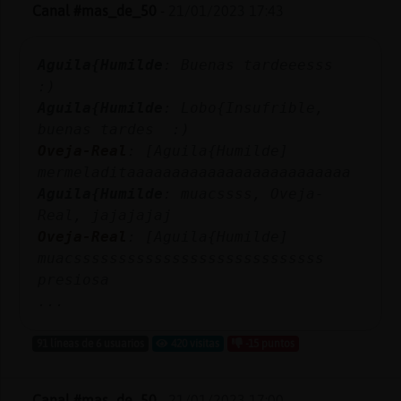
Mis
Canal #mas_de_50
-
21/01/2023 17:43
blogs
Aguila{Humilde
: Buenas tardeeesss
:)
Aguila{Humilde
: Lobo{Insufrible,
Mis
buenas tardes :)
foros
Oveja-Real
: [Aguila{Humilde]
mermeladitaaaaaaaaaaaaaaaaaaaaaaaaa
Aguila{Humilde
: muacssss, Oveja-
Registr
Real, jajajajaj
un
Oveja-Real
: [Aguila{Humilde]
canal
muacssssssssssssssssssssssssssss
presiosa
...
Más
91 líneas de 6 usuarios
420 visitas
-15 puntos
gestion
Canal #mas_de_50
-
21/01/2023 17:00