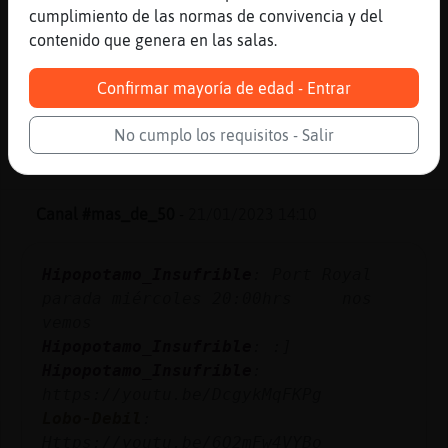
tiesto cerve con ese enlace
cumplimiento de las normas de convivencia y del
Cocodrilo{DelMonton
: :') � tu q lo
contenido que genera en las salas.
ves todo...
Buho{Respetable
: casi
Confirmar mayoría de edad - Entrar
...
No cumplo los requisitos - Salir
28 líneas de 4 usuarios
483 visitas
-4 puntos
Canal #mas_de_50
-
21/01/2023 14:10
Hipopotamo_Insufrible
: Port Royal
parada miércoles 20:00hrs nos
vemos
Hipopotamo_Insufrible
: :]
Hipopotamo_Insufrible
:
https://youtu.be/DcgykMqFKPg
Lobo-Debil
:
Https://youtu.be/6Q2mFw4VYBo