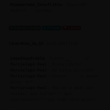
Hipopotamo_Insufrible
: abuelo68-
madrid: saludos
...
32 líneas de 5 usuarios
449 visitas
-2 puntos
Canal #mas_de_50
-
21/01/2023 13:38
LeonInsufrible
: Esther___ ;D
Murcielago-Real
: Buenas,Kalor
Murcielago-Real
: De vista,birulais
Murcielago-Real
: Porque ... se puede
mirar no?
Murcielago-Real
: Hoy me a dado por
Rosana, que letras!!! que
sentimiento!!! que todo esta mujer!
...