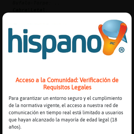
Bufalo-Torpe
: ..
Cabra\Letal
:
https://www.youtube.com/watch?
v=EkHTsc9PU2A
...
67 líneas de 7 usuarios
388 visitas
-2 puntos
Canal #mas_de_50
-
21/01/2023 15:56
Acceso a la Comunidad: Verificación de
Delfin{Insufrible
: ACTION saluda
Requisitos Legales
al personal del canal
RatonConTimidez
: Hola,
Para garantizar un entorno seguro y el cumplimiento
Delfin{Insufrible
de la normativa vigente, el acceso a nuestra red de
Delfin{Insufrible
: salutacions
comunicación en tiempo real está limitado a usuarios
cordaials, encantadora contertúlia
que hayan alcanzado la mayoría de edad legal (18
Rinoceronte-Debil
: Menos mal que la
años).
reina Sof�no es cantante.