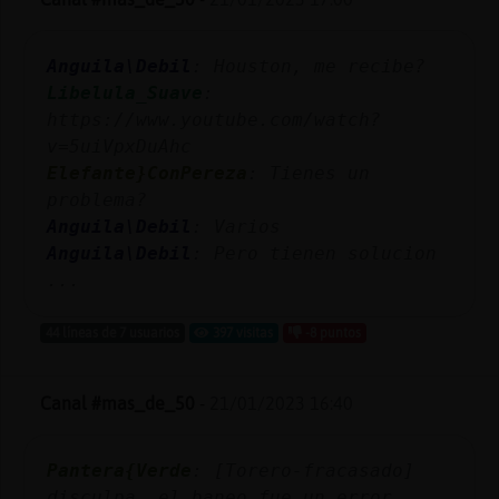
Anguila\Debil
: Houston, me recibe?
Libelula_Suave
:
https://www.youtube.com/watch?
v=5uiVpxDuAhc
Elefante}ConPereza
: Tienes un
problema?
Anguila\Debil
: Varios
Anguila\Debil
: Pero tienen solucion
...
44 líneas de 7 usuarios
397 visitas
-8 puntos
Canal #mas_de_50
-
21/01/2023 16:40
Pantera{Verde
: [Torero-fracasado]
disculpa, el baneo fue un error.