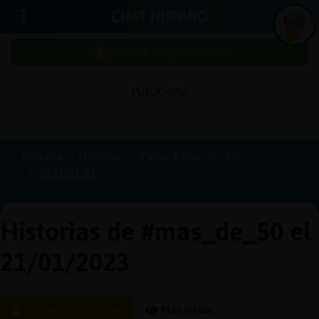
CHAT HISPANO
¡Chatea sin publicidad!
PUBLICIDAD
Iniciar
sesión
Portada
Historias
Canal #mas_de_50
2023-01-21
¡Chatea
sin
publici
Historias de #mas_de_50 el
21/01/2023
Crear
una
Últimas publicadas
Más vistas
cuenta