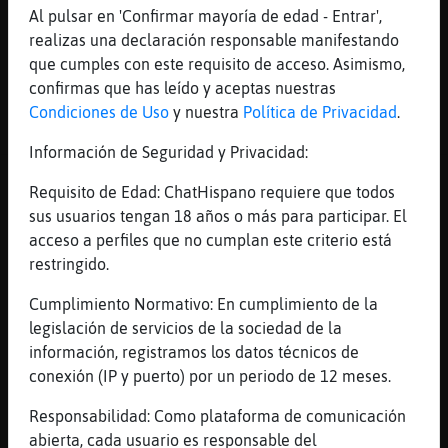
Al pulsar en 'Confirmar mayoría de edad - Entrar',
Rinoceronte-Debil
: Solo los peces
realizas una declaración responsable manifestando
muertos siguen la corriente del rio.
que cumples con este requisito de acceso. Asimismo,
...
confirmas que has leído y aceptas nuestras
Condiciones de Uso
y nuestra
Política de Privacidad
.
119 líneas de 7 usuarios
367 visitas
-5 puntos
Información de Seguridad y Privacidad:
Canal #mas_de_50
-
21/01/2023 15:14
Requisito de Edad: ChatHispano requiere que todos
sus usuarios tengan 18 años o más para participar. El
Cocodrilo{DelMonton
:
acceso a perfiles que no cumplan este criterio está
https://www.youtube.com/watch?
restringido.
v=j7mzrWuqatQ&list=RDGMEMYH9CUrFO7Cf
Cumplimiento Normativo: En cumplimiento de la
LJpaD7UR85w&start_radio=1&rv=pHywEPO
legislación de servicios de la sociedad de la
jvb4
información, registramos los datos técnicos de
Rata_SinRespeto
: a bit of your
conexión (IP y puerto) por un periodo de 12 meses.
love.....
https://youtu.be/u0qVWu_DXcQ
Responsabilidad: Como plataforma de comunicación
Buho{Respetable
: casi te sales del
abierta, cada usuario es responsable del