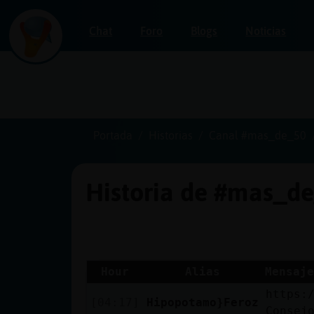
Chat
Foro
Blogs
Noticias
Iniciar
sesión
Portada
Historias
Canal #mas_de_50
Historia de #mas_d
¡Chatea
sin
publicidad!
Hour
Alias
Mensaje
https:
Crear
[04:17]
Hipopotamo}Feroz
Consej
una