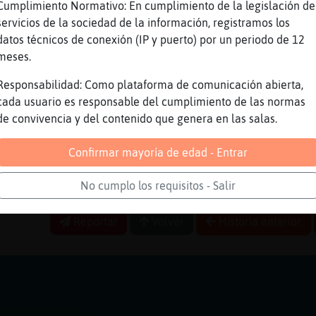
Cumplimiento Normativo: En cumplimiento de la legislación de
rero podrᠳalir unos d�
servicios de la sociedad de la información, registramos los
e algo m᳿
datos técnicos de conexión (IP y puerto) por un periodo de 12
Hipopotamo}Feroz
meses.
 mejor que adelante, Murcielago_Real
Responsabilidad: Como plataforma de comunicación abierta,
cada usuario es responsable del cumplimiento de las normas
de convivencia y del contenido que genera en las salas.
or eso entre pa saber si se ha conectado Hipo
Rana_Brillante :(
Confirmar mayoría de edad - Entrar
 Rana_Brillante
No cumplo los requisitos - Salir
Murcielago_Real
Reportar
Volver
Historia anterior