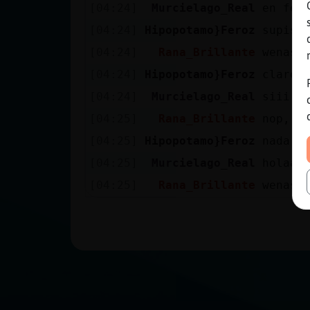
[04:24]
Murcielago_Real
en feb
[04:24]
Hipopotamo}Feroz
supist
[04:24]
Rana_Brillante
wenas 
[04:24]
Hipopotamo}Feroz
claro,
[04:24]
Murcielago_Real
siii
[04:25]
Rana_Brillante
nop, p
[04:25]
Hipopotamo}Feroz
nada, 
[04:25]
Murcielago_Real
holaaa
[04:25]
Rana_Brillante
wenas 