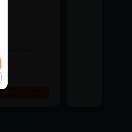
potamo}Feroz
Historia siguiente