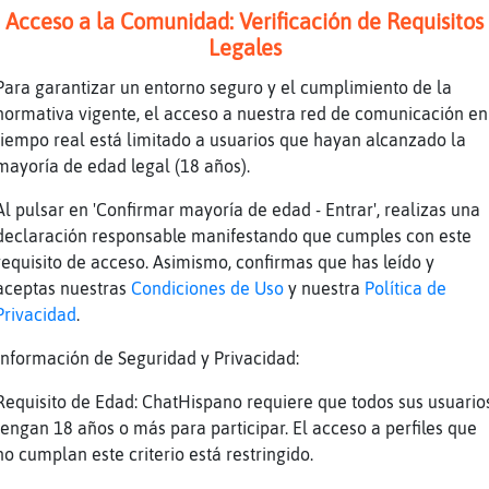
Acceso a la Comunidad: Verificación de Requisitos
Legales
se fue de vacaciones?
Para garantizar un entorno seguro y el cumplimiento de la
normativa vigente, el acceso a nuestra red de comunicación en
studiando y trabajando los fines de semana
tiempo real está limitado a usuarios que hayan alcanzado la
mayoría de edad legal (18 años).
 a la semana va a clases por la tarde
Al pulsar en 'Confirmar mayoría de edad - Entrar', realizas una
declaración responsable manifestando que cumples con este
no sale de vacaciones?
requisito de acceso. Asimismo, confirmas que has leído y
//www.youtube.com/watch?v=hJsBenxz_EM El Arre
aceptas nuestras
Condiciones de Uso
y nuestra
Política de
 - Primaveras En El Pelo
Privacidad
.
Información de Seguridad y Privacidad:
 sali󠰥ro cuando viaj󠡠alemania dej󠥮 receso el p
 tom󠵮 ramo para adelantar el ramo atrasado
Requisito de Edad: ChatHispano requiere que todos sus usuario
tengan 18 años o más para participar. El acceso a perfiles que
oka
no cumplan este criterio está restringido.
rillante, holas :)