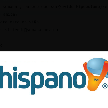
a semana , parece que serᠭovido Hipopotamo}Fe
u amiga?
hora esta en vi�a
es si tendr᳠semana movida
eo
emos
e viene
 en febrero?
pr󸩭a semana
eno!