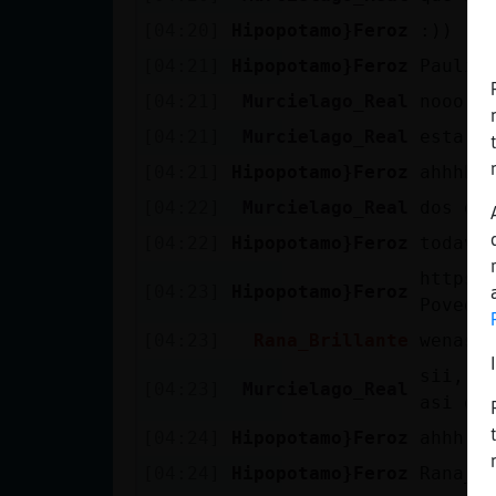
Mis blogs
[04:20]
Hipopotamo}Feroz
:))
[04:21]
Hipopotamo}Feroz
Pauli 
[04:21]
Murcielago_Real
nooo
Mis foros
[04:21]
Murcielago_Real
esta e
[04:21]
Hipopotamo}Feroz
ahhhh
[04:22]
Murcielago_Real
dos d�
Registrar
un canal
[04:22]
Hipopotamo}Feroz
todav�
https:
[04:23]
Hipopotamo}Feroz
Poveda
Más
[04:23]
Rana_Brillante
wenas
gestiones
sii, ya
[04:23]
Murcielago_Real
asi que
[04:24]
Hipopotamo}Feroz
ahhh, 
[04:24]
Hipopotamo}Feroz
Rana_B