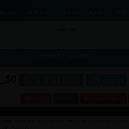
Bus
Normas
Gestiones
Contacto
Ayuda
PUBLICIDAD
2023-01-19
63c9e9d835b03340ad472271
e_50
19/01/2023 04:17
409 visitas
Reportar
Volver
Historia anterior
//www.youtube.com/watch?v=rchYuzGiJoI Vetusta
o de Sabios