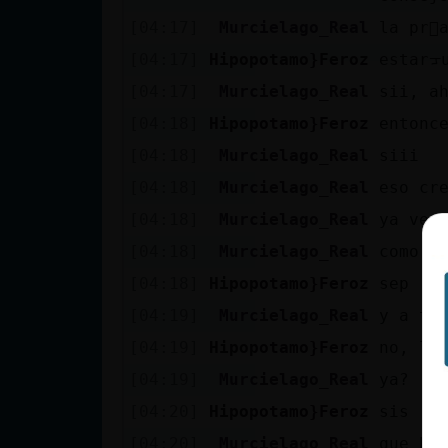
cuenta
[04:17]
Murcielago_Real
la pr
[04:17]
Hipopotamo}Feroz
estarᠴ
[04:17]
Murcielago_Real
sii, a
Reservar
[04:18]
Hipopotamo}Feroz
entonc
alias
[04:18]
Murcielago_Real
siii
[04:18]
Murcielago_Real
eso cr
[04:18]
Murcielago_Real
ya ver
Actualizar
contraseña
[04:18]
Murcielago_Real
como s
[04:18]
Hipopotamo}Feroz
sep
[04:19]
Murcielago_Real
y a t�
Actualizar
[04:19]
Hipopotamo}Feroz
no, la 
IP virtual
[04:19]
Murcielago_Real
ya?
[04:20]
Hipopotamo}Feroz
sis
[04:20]
Murcielago_Real
que bu