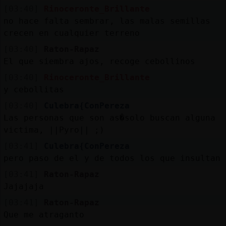
[03:40]
Rinoceronte_Brillante
no hace falta sembrar, las malas semillas
crecen en cualquier terreno
[03:40]
Raton-Rapaz
El que siembra ajos, recoge cebollinos
[03:40]
Rinoceronte_Brillante
y cebollitas
[03:40]
Culebra{ConPereza
Las personas que son as�solo buscan alguna
victima, ||Pyro|| ;)
[03:41]
Culebra{ConPereza
pero paso de el y de todos los que insultan
[03:41]
Raton-Rapaz
Jajajaja
[03:41]
Raton-Rapaz
Que me atraganto