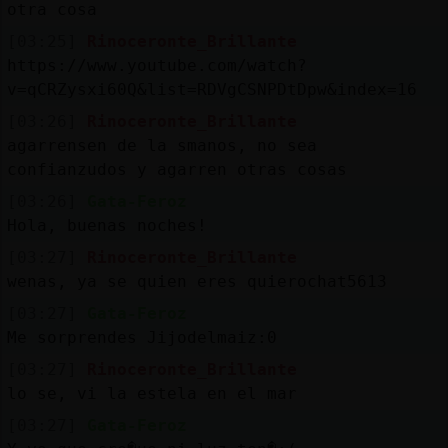
Mis
otra cosa
blogs
[03:25]
Rinoceronte_Brillante
https://www.youtube.com/watch?
v=qCRZysxi60Q&list=RDVgCSNPDtDpw&index=16
[03:26]
Rinoceronte_Brillante
Mis
agarrensen de la smanos, no sea
foros
confianzudos y agarren otras cosas
[03:26]
Gata-Feroz
Hola, buenas noches!
Registr
[03:27]
Rinoceronte_Brillante
un
wenas, ya se quien eres quierochat5613
canal
[03:27]
Gata-Feroz
Me sorprendes Jijodelmaiz:0
[03:27]
Rinoceronte_Brillante
Más
lo se, vi la estela en el mar
gestion
[03:27]
Gata-Feroz