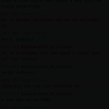
pops a como seate ves guapa y mas sin las
luces encendidas
[03:30]
Gata-Feroz
No te pongas nervioso que no te entiendo
xD.
[03:30]
Gata-Feroz
Hola, andres3
[03:30]
Rinoceronte_Brillante
no te preocupes eso les pasa a todos aun
sin los nervios
[03:30]
Rinoceronte_Brillante
wenas andres3-
[03:30]
Gata-Feroz
Jajajaja les has ido tonticos xD
[03:31]
Rinoceronte_Brillante
y eso que yo me ba�o
[03:31]
Gata-Feroz