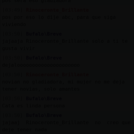
pos sera eso gladiadora
[03:49]
Rinoceronte_Brillante
pos por eso lo dije abc, para que siga
viviendo
[03:50]
Bufalo\Breve
jajaaja Rinoceronte_Brillante solo a ti te
gusta vivir
[03:50]
Bufalo\Breve
dejalooooooooooooooooooooo
[03:50]
Rinoceronte_Brillante
novian no gladiadora, mi mujer no me deja
tener novias, solo amantes
[03:50]
Bufalo\Breve
Cata es linda persona
[03:50]
Bufalo\Breve
jajaaj Rinoceronte_Brillante no creo que
deje tener nada