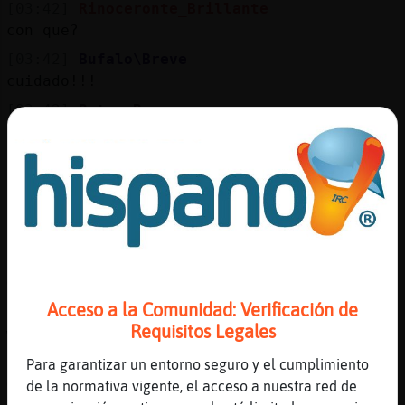
[03:42]
Rinoceronte_Brillante
con que?
[03:42]
Bufalo\Breve
cuidado!!!
[03:42]
Raton-Rapaz
Con los cebollinos
[03:42]
Bufalo\Breve
Rinoceronte_Brillante jajaaja
[03:42]
Rinoceronte_Brillante
son duros de morder
[03:43]
Bufalo\Breve
Gladiadora_del_Caribe saludos
Acceso a la Comunidad: Verificación de
[03:43]
Rinoceronte_Brillante
Requisitos Legales
wenas gladiadora
[03:43]
Culebra{ConPereza
Para garantizar un entorno seguro y el cumplimiento
Gladiadora_del_Caribe, Hola, bienvenida :)
de la normativa vigente, el acceso a nuestra red de