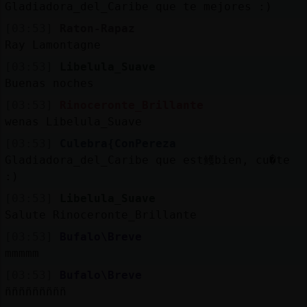
Gladiadora_del_Caribe que te mejores :)
[03:53]
Raton-Rapaz
Ray Lamontagne
[03:53]
Libelula_Suave
Buenas noches
[03:53]
Rinoceronte_Brillante
wenas Libelula_Suave
[03:53]
Culebra{ConPereza
Gladiadora_del_Caribe que est鳠bien, cu�te
:)
[03:53]
Libelula_Suave
Salute Rinoceronte_Brillante
[03:53]
Bufalo\Breve
mmmmm
[03:53]
Bufalo\Breve
ñññññññññ