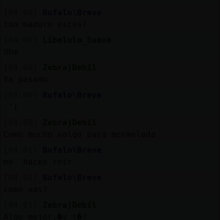
[04:00]
Bufalo\Breve
tan maduro estas?
[04:00]
Libelula_Suave
Uhm
[04:00]
Zebra}Debil
Ya pasado
[04:00]
Bufalo\Breve
:')
[04:00]
Zebra}Debil
Como mucho valgo para mermelada
[04:01]
Bufalo\Breve
me haces reir
[04:01]
Bufalo\Breve
como vas?
[04:01]
Zebra}Debil
Algo mejor.�y t�?