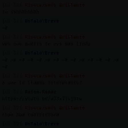
[03:50]
Rinoceronte_Brillante
tu sshhhhhhhh
[03:51]
Bufalo\Breve
=#
[03:51]
Rinoceronte_Brillante
ves que mudita te evs mas linda
[03:51]
Bufalo\Breve
=# =# =# =# =# =# =# =# =# =# =# =# =# =#
=#
[03:51]
Rinoceronte_Brillante
a que le llamas interesante?
[03:51]
Raton-Rapaz
https://youtu.be/vJ3xTjvj9tw
[03:52]
Rinoceronte_Brillante
chau boa contrictora
[03:52]
Bufalo\Breve