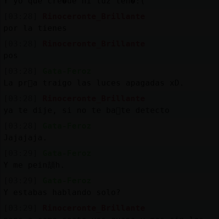
Y yo que cre�ue ni luz ten�:(
[03:28]
Rinoceronte_Brillante
por la tienes
[03:28]
Rinoceronte_Brillante
pos
[03:28]
Gata-Feroz
La pr󸩭a traigo las luces apagadas xD.
[03:28]
Rinoceronte_Brillante
ya te dije, si no te ba񡳠te detecto
[03:28]
Gata-Feroz
Jajajaja.
[03:29]
Gata-Feroz
Y me pein頡h.
[03:29]
Gata-Feroz
Y estabas hablando solo?
[03:29]
Rinoceronte_Brillante