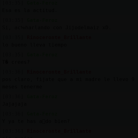
[03:35]
Gata-Feroz
Esa es la actitud.
[03:35]
Gata-Feroz
Si, acᠣharlando con Jijodelmaiz xD.
[03:35]
Rinoceronte_Brillante
lo bueno lleva tiempo
[03:35]
Gata-Feroz
T� crees?
[03:36]
Rinoceronte_Brillante
pos claro, fijate que a mi madre le llevo 9
meses tenerme
[03:36]
Gata-Feroz
Jajajaja
[03:36]
Gata-Feroz
Y ya te has a񥪡do bien?
[03:36]
Rinoceronte_Brillante