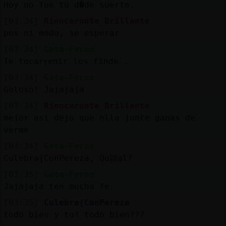
Hoy no fue tu d�de suerte.
[03:34]
Rinoceronte_Brillante
pos ni modo, se esperar
[03:34]
Gata-Feroz
Te tocarᠶenir los finde .
[03:34]
Gata-Feroz
Goloso! Jajajaja
[03:34]
Rinoceronte_Brillante
mejor asi dejo que ella junte ganas de
verme
[03:34]
Gata-Feroz
Culebra{ConPereza, Qu頴al?
[03:35]
Gata-Feroz
Jajajaja ten mucha fe.
[03:35]
Culebra{ConPereza
todo bien y tu? todo bien???