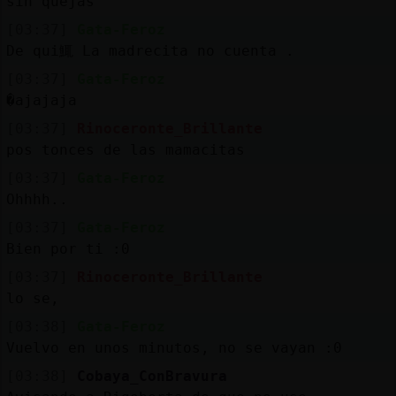
sin quejas
[03:37]
Gata-Feroz
De qui鮿 La madrecita no cuenta .
[03:37]
Gata-Feroz
�ajajaja
[03:37]
Rinoceronte_Brillante
pos tonces de las mamacitas
[03:37]
Gata-Feroz
Ohhhh..
[03:37]
Gata-Feroz
Bien por ti :0
[03:37]
Rinoceronte_Brillante
lo se,
[03:38]
Gata-Feroz
Vuelvo en unos minutos, no se vayan :0
[03:38]
Cobaya_ConBravura