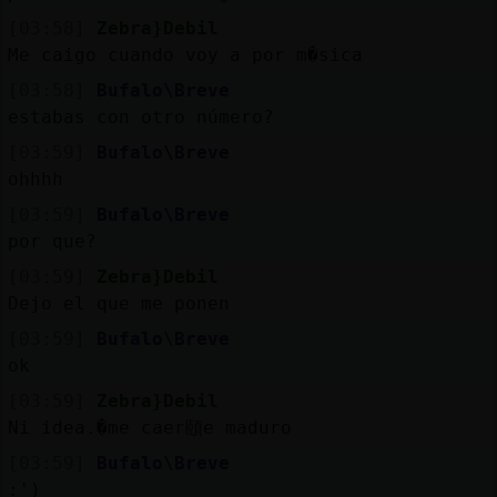
[03:58]
Zebra}Debil
Me caigo cuando voy a por m�sica
[03:58]
Bufalo\Breve
estabas con otro número?
[03:59]
Bufalo\Breve
ohhhh
[03:59]
Bufalo\Breve
por que?
[03:59]
Zebra}Debil
Dejo el que me ponen
[03:59]
Bufalo\Breve
ok
[03:59]
Zebra}Debil
Ni idea.�me caer頤e maduro
[03:59]
Bufalo\Breve
:')