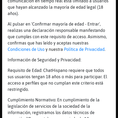
comunicación en tiempo real está limitado a usuarios
[03:43]
Bufalo\Breve
que hayan alcanzado la mayoría de edad legal (18
como estas Gladiadora_del_Caribe
años).
[03:44]
Bufalo\Breve
Aqui estoy de vuelta :) Gladiadora
Al pulsar en 'Confirmar mayoría de edad - Entrar',
realizas una declaración responsable manifestando
[03:44]
Bufalo\Breve
que cumples con este requisito de acceso. Asimismo,
ouchs toma te de canela
confirmas que has leído y aceptas nuestras
[03:44]
Bufalo\Breve
Condiciones de Uso
y nuestra
Política de Privacidad
.
te ayuda a bajarla
Información de Seguridad y Privacidad:
[03:45]
Bufalo\Breve
Gladiadora_del_Caribe gracias
Requisito de Edad: ChatHispano requiere que todos
[03:45]
Bufalo\Breve
sus usuarios tengan 18 años o más para participar. El
si el medicamento es clave
acceso a perfiles que no cumplan este criterio está
restringido.
[03:46]
Bufalo\Breve
Si quieres ayudar a bajarla ponte un litro
Cumplimiento Normativo: En cumplimiento de la
con canela
legislación de servicios de la sociedad de la
[03:46]
Bufalo\Breve
información, registramos los datos técnicos de