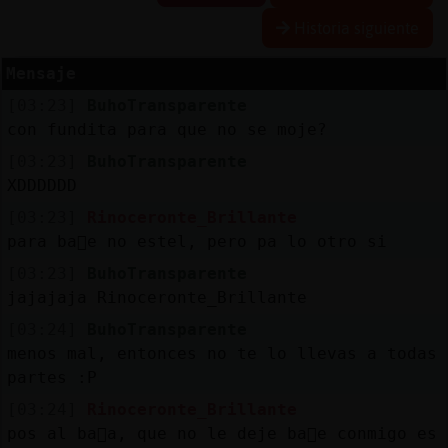
Historia siguiente
Mensaje
Reserva
[03:23]
BuhoTransparente
alias
con fundita para que no se moje?
[03:23]
BuhoTransparente
XDDDDDD
Actuali
[03:23]
Rinoceronte_Brillante
contras
para ba񡲭e no estel, pero pa lo otro si
[03:23]
BuhoTransparente
jajajaja Rinoceronte_Brillante
Actuali
[03:24]
BuhoTransparente
IP
menos mal, entonces no te lo llevas a todas
virtual
partes :P
[03:24]
Rinoceronte_Brillante
pos al ba񯠶a, que no le deje ba񡲳e conmigo es