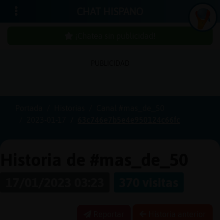
CHAT HISPANO
¡Chatea sin publicidad!
PUBLICIDAD
Iniciar
sesión
Portada
Historias
Canal #mas_de_50
2023-01-17
63c746e7b5e4e950124c66fc
¡Chatea
sin
publici
Historia de #mas_de_50
17/01/2023 03:23
370 visitas
Crear
una
Reportar
Historia anterior
cuenta