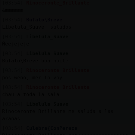
[03:54]
Rinoceronte_Brillante
&mmmmmm
[03:54]
Bufalo\Breve
Libelula_Suave saludos
[03:54]
Libelula_Suave
Ñeejejeje
[03:54]
Libelula_Suave
Bufalo\Breve boa noite
[03:54]
Rinoceronte_Brillante
pos weno, mer lo voy
[03:54]
Rinoceronte_Brillante
chau a toda la sala
[03:54]
Libelula_Suave
Rinoceronte_Brillante me saluda a las
arañas
[03:54]
Culebra{ConPereza