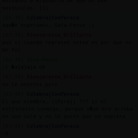
Avisando a Rigoberta de que no use
mayúsculas. [1]
[03:38]
Culebra{ConPereza
aqu�e esperamos, Gata-Feroz ;)
[03:38]
Rinoceronte_Brillante
pos si cuando regreses estoy es por que no
me fui
[03:38]
Gata-Feroz
;) �ajajaja ok
[03:39]
Rinoceronte_Brillante
no te asustes pyro
[03:40]
Culebra{ConPereza
El que siembra, ||Pyro|| ??? si el
estᠭolesto conmigo, porque v�ue era arroba
en una sala y no le gusto que yo supiera
[03:40]
Culebra{ConPereza
:D