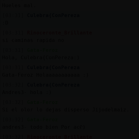
Hueles mal.
[03:31]
Culebra{ConPereza
:D
[03:31]
Rinoceronte_Brillante
si caminas rapida no
[03:31]
Gata-Feroz
Hola, Culebra{ConPereza:)
[03:31]
Culebra{ConPereza
Gata-Feroz Holaaaaaaaaaaa :)
[03:32]
Culebra{ConPereza
Andres3- hola :)
[03:32]
Gata-Feroz
Si el olor lo dejas disperso Jijodelmaiz.
[03:32]
Gata-Feroz
andres3- todo bien Por acᠺ)
[03:32]
Rinoceronte_Brillante