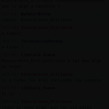
Rinoceronte_Brillante chauuuuuuuuuuuuuuuuu,
que le digo a lanchita ?
[03:54]
Bufalo\Breve
chaito Rinoceronte_Brillante
[03:54]
Rinoceronte_Brillante
a todas?
[03:55]
Culebra{ConPereza
a todas ?
[03:55]
Libelula_Suave
Rinoceronte_Brillante solo a las que algo
se tejen
[03:55]
Rinoceronte_Brillante
si a todas las ara񡳬 incluidas las suegras
[03:55]
Libelula_Suave
Si si
[03:56]
Rinoceronte_Brillante
todas se tene algo, aun las sin patas