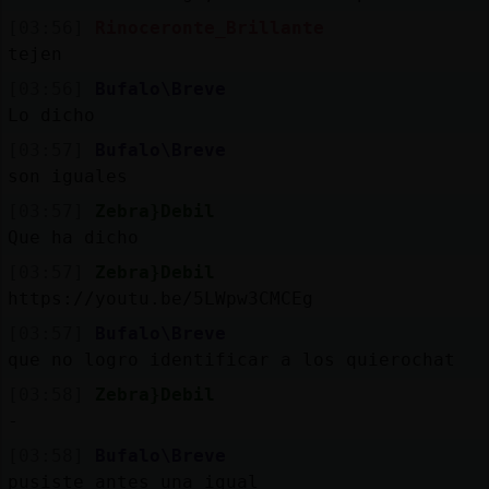
[03:56]
Rinoceronte_Brillante
tejen
[03:56]
Bufalo\Breve
Lo dicho
[03:57]
Bufalo\Breve
son iguales
[03:57]
Zebra}Debil
Que ha dicho
[03:57]
Zebra}Debil
https://youtu.be/5LWpw3CMCEg
[03:57]
Bufalo\Breve
que no logro identificar a los quierochat
[03:58]
Zebra}Debil
-
[03:58]
Bufalo\Breve
pusiste antes una igual