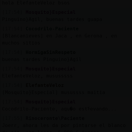
hola ElefanteVeloz bsos
[17:54]
Mosquito}Especial
Pinguino}Agil, buenas tardes guapa
[17:54]
Cocodrilo-Paciente
[Blancanieves] en Jaca , en Gerona , en
muchos sitios
[17:54]
HormigaSinRespeto
buenas tardes Pinguino}Agil
[17:54]
Mosquito}Especial
ElefanteVeloz, mususssss
[17:54]
ElefanteVeloz
[Mosquito}Especial] musussss maitia
[17:54]
Mosquito}Especial
Cocodrilo-Paciente, aqu�o estᠮevando...
[17:55]
Rinoceronte\Paciente
Joerr, ahora les da por pintarse el blanco