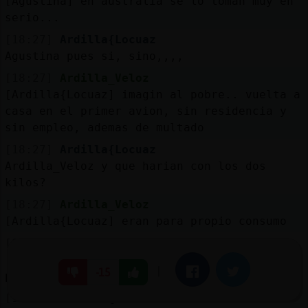
[Agustina] en australia se lo toman muy en
serio...
[18:27]
Ardilla{Locuaz
Agustina pues si, sino,,,,
[18:27]
Ardilla_Veloz
[Ardilla{Locuaz] imagin al pobre.. vuelta a
casa en el primer avion, sin residencia y
sin empleo, ademas de multado
[18:27]
Ardilla{Locuaz
Ardilla_Veloz y que harian con los dos
kilos?
[18:27]
Ardilla_Veloz
[Ardilla{Locuaz] eran para propio consumo
[18:28]
Ardilla_Veloz
[Ardilla{Locuaz] solo que no los declaro
|
Facebook
Twitter
-15
para que no los decomisarna
[18:28]
Ardilla{Locuaz