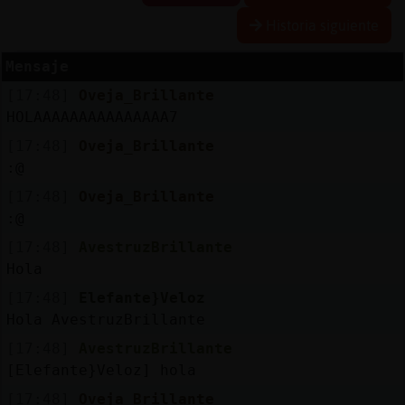
Historia siguiente
Mensaje
Reserva
[17:48]
Oveja_Brillante
alias
HOLAAAAAAAAAAAAAAA7
[17:48]
Oveja_Brillante
:@
Actuali
[17:48]
Oveja_Brillante
contras
:@
[17:48]
AvestruzBrillante
Hola
Actuali
[17:48]
Elefante}Veloz
IP
Hola AvestruzBrillante
virtual
[17:48]
AvestruzBrillante
[Elefante}Veloz] hola
[17:48]
Oveja_Brillante