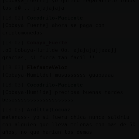
[Cobaya_Fuerte] yo quiero regalartelo todos
los d� .. jajajajaja
[18:02]
Cocodrilo-Paciente
[Cobaya_Fuerte] ahora se paga con
criptomonedas
[18:02]
Cobaya_Fuerte
.oO Cobaya-Humilde Oo. ajajajajjaaajj
gracias, si fuera tan facil !!
[18:03]
ElefanteVeloz
[Cobaya-Humilde] musussssss guapaaaa
[18:03]
Cocodrilo-Paciente
[Cobaya-Humilde] preciosa buenas tardes
besosssssssssssssssssss
[18:03]
Ardilla{Locuaz
melenass- yo si fuera chica nunca saldria
con alguien que lleva melenas con mas de 50
años, no que harian los demas