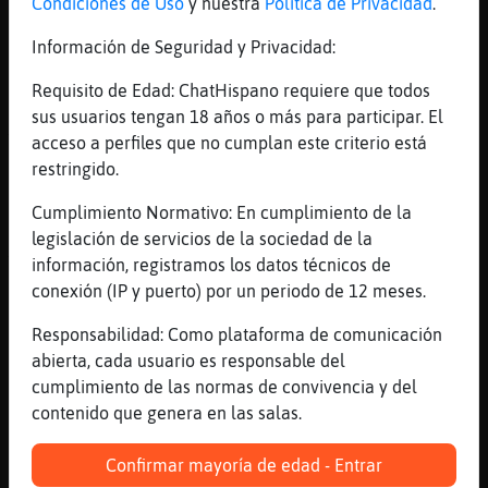
Condiciones de Uso
y nuestra
Política de Privacidad
.
deberia tener multa
Información de Seguridad y Privacidad:
[18:05]
GrilloEnorme
Que os pasa
Requisito de Edad: ChatHispano requiere que todos
[18:05]
GrilloEnorme
sus usuarios tengan 18 años o más para participar. El
Ya vale
acceso a perfiles que no cumplan este criterio está
restringido.
[18:05]
Ardilla{Locuaz
eso
Cumplimiento Normativo: En cumplimiento de la
[18:05]
Gata}DelMonton
legislación de servicios de la sociedad de la
Y si es feo y tiene tres pelos?
información, registramos los datos técnicos de
conexión (IP y puerto) por un periodo de 12 meses.
[18:05]
Gata}DelMonton
de Donde sale?
Responsabilidad: Como plataforma de comunicación
[18:06]
GrilloEnorme
abierta, cada usuario es responsable del
Dejamos las provocaciones?
cumplimiento de las normas de convivencia y del
contenido que genera en las salas.
[18:06]
Cobaya_Fuerte
chabela no est�
Confirmar mayoría de edad - Entrar
[18:06]
Cocodrilo-Paciente