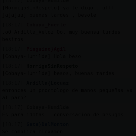
[18:17]
Cobaya-Humilde
[HormigaSinRespeto] ya te digo . ufff .
jajajaaj buenas tardes , besote
[18:17]
Cobaya_Fuerte
.oO Ardilla_Veloz Oo. muy buensa tardes
besitos
[18:17]
Pinguino}Agil
[Cobaya-Humilde] Hola beso
[18:17]
HormigaSinRespeto
[Cobaya-Humilde] besos, buenas tardes
[18:17]
Ardilla{Locuaz
entonces un proctologo de manos pequeñas va
al paro?
[18:17]
Cobaya-Humilde
Es para idotas . conversacion de besugos
[18:17]
Gata}DelMonton
Se complica elexamen