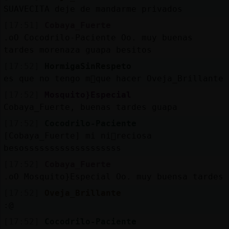
SUAVECITA deje de mandarme privados
[17:51]
Cobaya_Fuerte
.oO Cocodrilo-Paciente Oo. muy buenas
tardes morenaza guapa besitos
[17:52]
HormigaSinRespeto
es que no tengo m᳠que hacer Oveja_Brillante
[17:52]
Mosquito}Especial
Cobaya_Fuerte, buenas tardes guapa
[17:52]
Cocodrilo-Paciente
[Cobaya_Fuerte] mi ni񡠰reciosa
besosssssssssssssssssss
[17:52]
Cobaya_Fuerte
.oO Mosquito}Especial Oo. muy buensa tardes
[17:52]
Oveja_Brillante
:@
[17:52]
Cocodrilo-Paciente