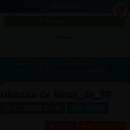
CHAT HISPANO
¡Chatea sin publicidad!
PUBLICIDAD
Iniciar
sesión
Portada
Historias
Canal #mas_de_50
2023-01-16
63c5f68bc7c030385664653f
¡Chatea
sin
publici
Historia de #mas_de_50
16/01/2023 17:48
425 visitas
Crear
una
Reportar
Historia anterior
cuenta