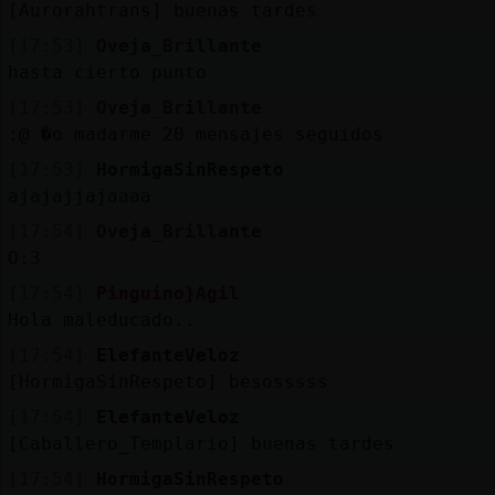
[Aurorahtrans] buenas tardes
[17:53]
Oveja_Brillante
hasta cierto punto
[17:53]
Oveja_Brillante
:@ �o madarme 20 mensajes seguidos
[17:53]
HormigaSinRespeto
ajajajjajaaaa
[17:54]
Oveja_Brillante
O:3
[17:54]
Pinguino}Agil
Hola maleducado..
[17:54]
ElefanteVeloz
[HormigaSinRespeto] besosssss
[17:54]
ElefanteVeloz
[Caballero_Templario] buenas tardes
[17:54]
HormigaSinRespeto