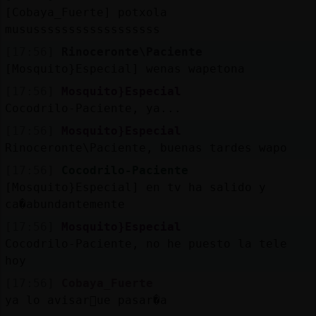
[Cobaya_Fuerte] potxola
musussssssssssssssssss
[17:56]
Rinoceronte\Paciente
[Mosquito}Especial] wenas wapetona
[17:56]
Mosquito}Especial
Cocodrilo-Paciente, ya...
[17:56]
Mosquito}Especial
Rinoceronte\Paciente, buenas tardes wapo
[17:56]
Cocodrilo-Paciente
[Mosquito}Especial] en tv ha salido y
ca�abundantemente
[17:56]
Mosquito}Especial
Cocodrilo-Paciente, no he puesto la tele
hoy
[17:56]
Cobaya_Fuerte
ya lo avisar󮠱ue pasar�a