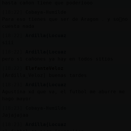
hasta cañon tiene que poderiooo
[18:22]
Cobaya-Humilde
Para eso tienes que ser de Aragon . y so񡲠no
cuesta nada
[18:22]
Ardilla{Locuaz
siii
[18:22]
Ardilla{Locuaz
pero si cañones ya hay en todos sitios
[18:22]
ElefanteVeloz
[Ardilla_Veloz] buenas tardes
[18:23]
Ardilla{Locuaz
Agustina xd que va, el futbol me aburre me
hago mayor
[18:23]
Cobaya-Humilde
Jajajajaa
[18:23]
Ardilla{Locuaz