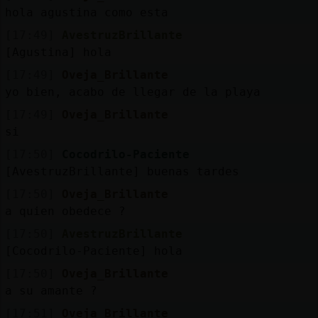
Mis
hola agustina como esta
blogs
[17:49]
AvestruzBrillante
[Agustina] hola
[17:49]
Oveja_Brillante
Mis
yo bien, acabo de llegar de la playa
foros
[17:49]
Oveja_Brillante
si
[17:50]
Cocodrilo-Paciente
Registr
[AvestruzBrillante] buenas tardes
un
[17:50]
Oveja_Brillante
canal
a quien obedece ?
[17:50]
AvestruzBrillante
[Cocodrilo-Paciente] hola
Más
[17:50]
Oveja_Brillante
gestion
a su amante ?
[17:51]
Oveja_Brillante