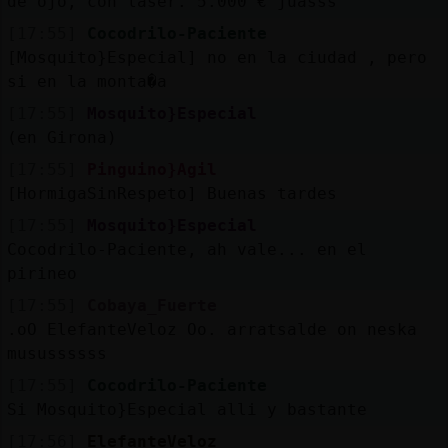
de ojo, con laser. 5.000 € juasss
[17:55]
Cocodrilo-Paciente
[Mosquito}Especial] no en la ciudad , pero
si en la monta�a
[17:55]
Mosquito}Especial
(en Girona)
[17:55]
Pinguino}Agil
[HormigaSinRespeto] Buenas tardes
[17:55]
Mosquito}Especial
Cocodrilo-Paciente, ah vale... en el
pirineo
[17:55]
Cobaya_Fuerte
.oO ElefanteVeloz Oo. arratsalde on neska
musussssss
[17:55]
Cocodrilo-Paciente
Si Mosquito}Especial alli y bastante
[17:56]
ElefanteVeloz