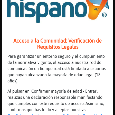
[18:04]
Ardilla{Locuaz
ni que sea un tio?
[18:04]
Gata}DelMonton
Cuatro pelos
[18:04]
Ardilla{Locuaz
es que nadie dice una verdad asi se este
Acceso a la Comunidad: Verificación de
ahogando?
Requisitos Legales
[18:05]
Ardilla{Locuaz
Agustina es que llevar melenas a cierta
Para garantizar un entorno seguro y el cumplimiento
edad,,,,,
de la normativa vigente, el acceso a nuestra red de
comunicación en tiempo real está limitado a usuarios
[18:05]
Cocodrilo-Paciente
que hayan alcanzado la mayoría de edad legal (18
[melenass-] no insultes joio
años).
[18:05]
Cobaya-Humilde
Jajaja
Al pulsar en 'Confirmar mayoría de edad - Entrar',
realizas una declaración responsable manifestando
[18:05]
Gata}DelMonton
que cumples con este requisito de acceso. Asimismo,
Tres,que se le ha caido uno ayer
confirmas que has leído y aceptas nuestras
[18:05]
Ardilla{Locuaz