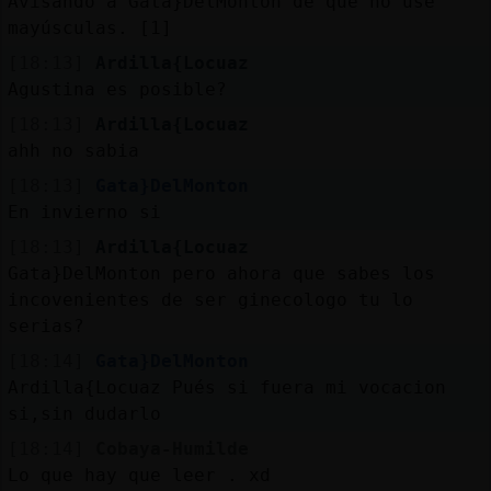
Avisando a Gata}DelMonton de que no use
mayúsculas. [1]
[18:13]
Ardilla{Locuaz
Agustina es posible?
[18:13]
Ardilla{Locuaz
ahh no sabia
[18:13]
Gata}DelMonton
En invierno si
[18:13]
Ardilla{Locuaz
Gata}DelMonton pero ahora que sabes los
incovenientes de ser ginecologo tu lo
serias?
[18:14]
Gata}DelMonton
Ardilla{Locuaz Pués si fuera mi vocacion
si,sin dudarlo
[18:14]
Cobaya-Humilde
Lo que hay que leer . xd