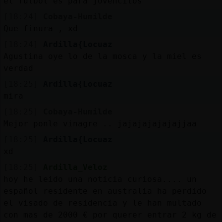
el futbol es para jovencitos
[18:24]
Cobaya-Humilde
Que finura , xd
[18:24]
Ardilla{Locuaz
Agustina oye lo de la mosca y la miel es
verdad
[18:25]
Ardilla{Locuaz
mira
[18:25]
Cobaya-Humilde
Mejor ponle vinagre .. jajajajajajajjaa
[18:25]
Ardilla{Locuaz
xd
[18:25]
Ardilla_Veloz
hoy he leido una noticia curiosa.... un
español residente en australia ha perdido
el visado de residencia y le han multado
con mas de 2000 € por querer entrar 2 kg de