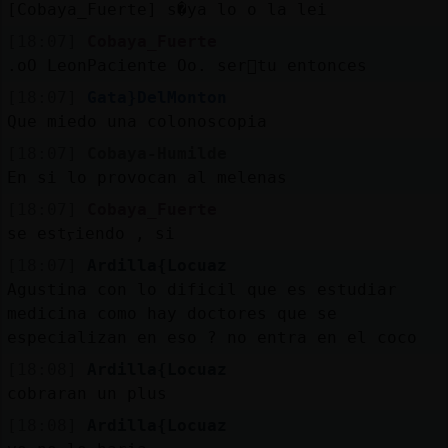
[Cobaya_Fuerte] s�ya lo o la lei
[18:07]
Cobaya_Fuerte
.oO LeonPaciente Oo. ser᳠tu entonces
[18:07]
Gata}DelMonton
Que miedo una colonoscopia
[18:07]
Cobaya-Humilde
En si lo provocan al melenas
[18:07]
Cobaya_Fuerte
se estᠶiendo , si
[18:07]
Ardilla{Locuaz
Agustina con lo dificil que es estudiar
medicina como hay doctores que se
especializan en eso ? no entra en el coco
[18:08]
Ardilla{Locuaz
cobraran un plus
[18:08]
Ardilla{Locuaz