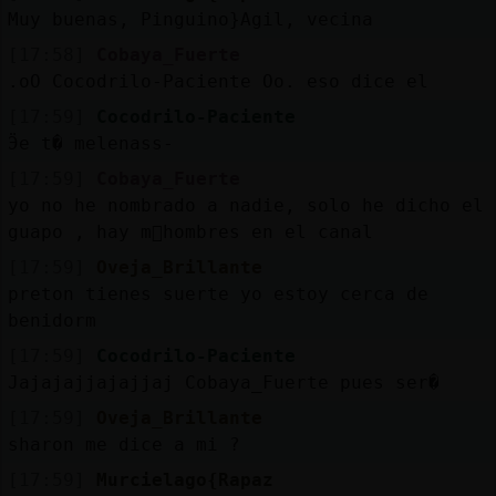
Muy buenas, Pinguino}Agil, vecina
[17:58]
Cobaya_Fuerte
.oO Cocodrilo-Paciente Oo. eso dice el
[17:59]
Cocodrilo-Paciente
Ӭe t� melenass-
[17:59]
Cobaya_Fuerte
yo no he nombrado a nadie, solo he dicho el
guapo , hay m᳠hombres en el canal
[17:59]
Oveja_Brillante
preton tienes suerte yo estoy cerca de
benidorm
[17:59]
Cocodrilo-Paciente
Jajajajjajajjaj Cobaya_Fuerte pues ser�
[17:59]
Oveja_Brillante
sharon me dice a mi ?
[17:59]
Murcielago{Rapaz