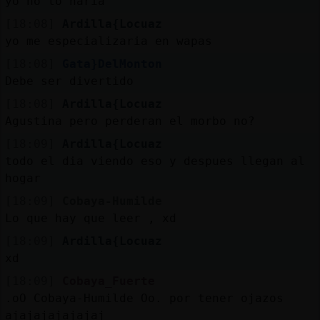
yo no lo haria
[18:08]
Ardilla{Locuaz
yo me especializaria en wapas
[18:08]
Gata}DelMonton
Debe ser divertido
[18:08]
Ardilla{Locuaz
Agustina pero perderan el morbo no?
[18:09]
Ardilla{Locuaz
todo el dia viendo eso y despues llegan al
hogar
[18:09]
Cobaya-Humilde
Lo que hay que leer , xd
[18:09]
Ardilla{Locuaz
xd
[18:09]
Cobaya_Fuerte
.oO Cobaya-Humilde Oo. por tener ojazos
ajajajajajajaj