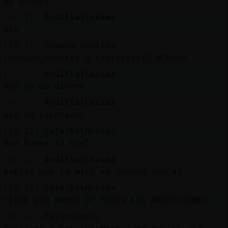
de bruces
[18:11]
Ardilla{Locuaz
eso
[18:11]
Cobaya-Humilde
[Cobaya_Fuerte] o civilizaci󮠬 m᳠bien
[18:12]
Ardilla{Locuaz
eso no da dinero
[18:12]
Ardilla{Locuaz
eso da picotazos
[18:12]
Gata}DelMonton
Que buena la miel
[18:12]
Ardilla{Locuaz
sabias que la miel no caduca nunca?
[18:12]
Gata}DelMonton
tIENE QUE HABER DE TODAS LAS PROFESIONES
[18:12]
Pajaro}Azul