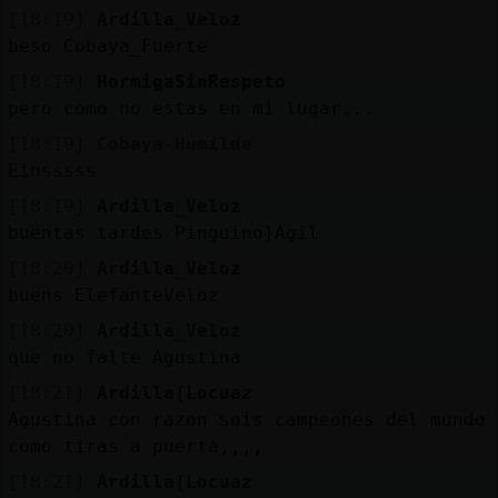
[18:19]
Ardilla_Veloz
beso Cobaya_Fuerte
[18:19]
HormigaSinRespeto
pero como no estas en mi lugar...
[18:19]
Cobaya-Humilde
Einsssss
[18:19]
Ardilla_Veloz
buentas tardes Pinguino}Agil
[18:20]
Ardilla_Veloz
buens ElefanteVeloz
[18:20]
Ardilla_Veloz
que no falte Agustina
[18:21]
Ardilla{Locuaz
Agustina con razon sois campeones del mundo
como tiras a puerta,,,,
[18:21]
Ardilla{Locuaz