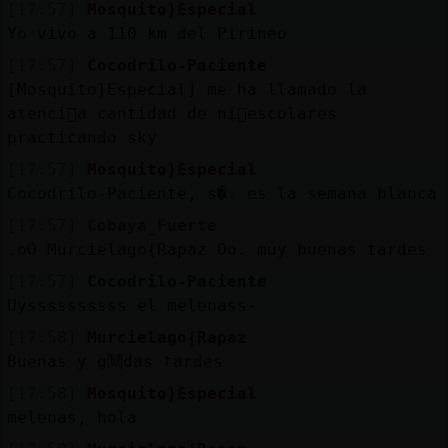
[17:57]
Mosquito}Especial
Yo vivo a 110 km del Pirineo
[17:57]
Cocodrilo-Paciente
[Mosquito}Especial] me ha llamado la
atenci󮠬a cantidad de ni񯳠escolares
practicando sky
[17:57]
Mosquito}Especial
Cocodrilo-Paciente, s�. es la semana blanca
[17:57]
Cobaya_Fuerte
.oO Murcielago{Rapaz Oo. muy buenas tardes
[17:57]
Cocodrilo-Paciente
Uyssssssssss el melenass-
[17:58]
Murcielago{Rapaz
Buenas y g鬩das tardes
[17:58]
Mosquito}Especial
melenas, hola