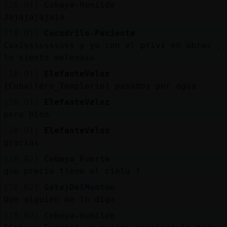
[18:01]
Cobaya-Humilde
Jajajajajaja
[18:01]
Cocodrilo-Paciente
Caxissssssssss y yo con el privi en obras ,
lo siento melenass-
[18:01]
ElefanteVeloz
[Caballero_Templario] pasados por agua
[18:01]
ElefanteVeloz
pero bien
[18:01]
ElefanteVeloz
gracias
[18:02]
Cobaya_Fuerte
que precio tiene el cielo ?
[18:02]
Gata}DelMonton
Que alguien me lo diga
[18:02]
Cobaya-Humilde