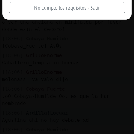
[Lola59jerez] buenas tardes
No cumplo los requisitos - Salir
[18:06]
Ardilla{Locuaz
o ver una anciana en minifalda por favor
donde esta el decoro?
[18:06]
Cobaya-Humilde
[Cobaya_Fuerte] As�s
[18:06]
GrilloEnorme
Caballero_Templario buenas
[18:06]
GrilloEnorme
melenass- ya vale dije
[18:06]
Cobaya_Fuerte
.oO Cobaya-Humilde Oo. es que la han
nombrado
[18:06]
Ardilla{Locuaz
Agustina ahi no hay debate xd
[18:06]
Cobaya-Humilde