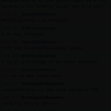
Gata}DelMonton si hay ginecologos para las
mujeres a los hombres quien les mira ahi?
[18:16]
Gata}DelMonton
Ardilla{Locuaz Los urologos
[18:16]
Ardilla{Locuaz
y no hay urologas?
[18:16]
Gata}DelMonton
Creo que no Ardilla{Locuaz jejeje
[18:16]
Ardilla{Locuaz
y si el proctologo es de manos grandes?
[18:17]
Gata}DelMonton
Eso ya es mas complicado
[18:17]
HormigaSinRespeto
cuantatonteria en una sola pantalla XDD
[18:17]
HormigaSinRespeto
[Ardilla_Veloz] besosss