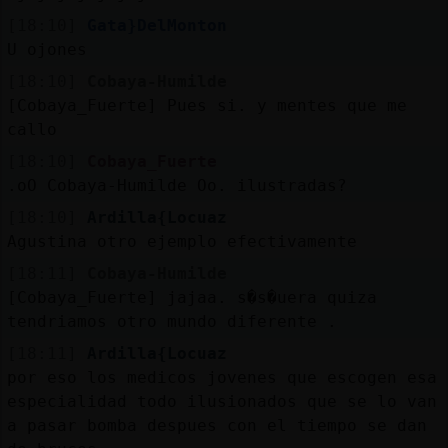
[18:10]
Gata}DelMonton
U ojones
[18:10]
Cobaya-Humilde
[Cobaya_Fuerte] Pues si. y mentes que me
callo
[18:10]
Cobaya_Fuerte
.oO Cobaya-Humilde Oo. ilustradas?
[18:10]
Ardilla{Locuaz
Agustina otro ejemplo efectivamente
[18:11]
Cobaya-Humilde
[Cobaya_Fuerte] jajaa. s�s�uera quiza
tendriamos otro mundo diferente .
[18:11]
Ardilla{Locuaz
por eso los medicos jovenes que escogen esa
especialidad todo ilusionados que se lo van
a pasar bomba despues con el tiempo se dan