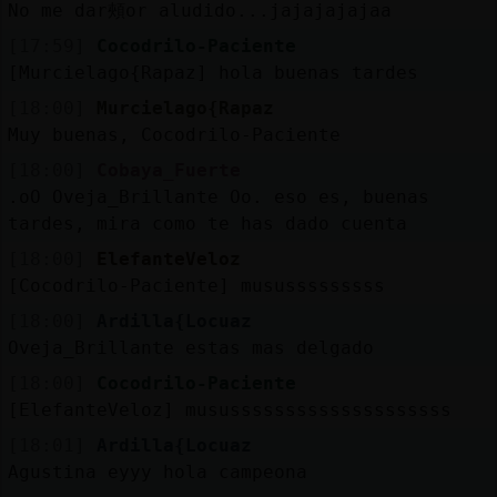
No me dar頰or aludido...jajajajajaa
[17:59]
Cocodrilo-Paciente
[Murcielago{Rapaz] hola buenas tardes
[18:00]
Murcielago{Rapaz
Muy buenas, Cocodrilo-Paciente
[18:00]
Cobaya_Fuerte
.oO Oveja_Brillante Oo. eso es, buenas
tardes, mira como te has dado cuenta
[18:00]
ElefanteVeloz
[Cocodrilo-Paciente] mususssssssss
[18:00]
Ardilla{Locuaz
Oveja_Brillante estas mas delgado
[18:00]
Cocodrilo-Paciente
[ElefanteVeloz] musussssssssssssssssssss
[18:01]
Ardilla{Locuaz
Agustina eyyy hola campeona