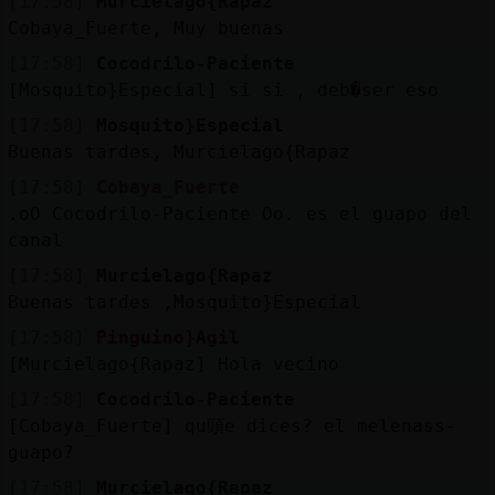
[17:58]
Murcielago{Rapaz
Cobaya_Fuerte, Muy buenas
[17:58]
Cocodrilo-Paciente
[Mosquito}Especial] si si , deb�ser eso
[17:58]
Mosquito}Especial
Buenas tardes, Murcielago{Rapaz
[17:58]
Cobaya_Fuerte
.oO Cocodrilo-Paciente Oo. es el guapo del
canal
[17:58]
Murcielago{Rapaz
Buenas tardes ,Mosquito}Especial
[17:58]
Pinguino}Agil
[Murcielago{Rapaz] Hola vecino
[17:58]
Cocodrilo-Paciente
[Cobaya_Fuerte] qu頭e dices? el melenass-
guapo?
[17:58]
Murcielago{Rapaz