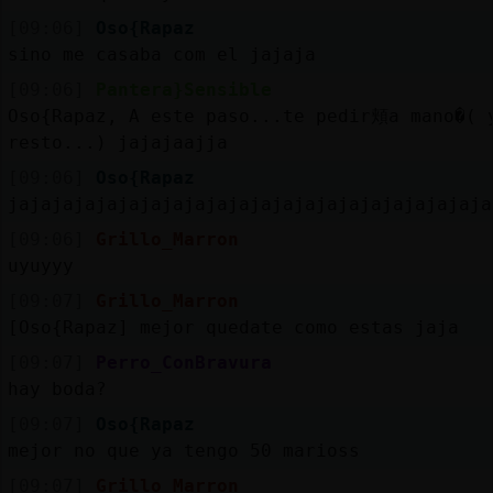
[09:06]
Oso{Rapaz
sino me casaba com el jajaja
[09:06]
Pantera}Sensible
Oso{Rapaz, A este paso...te pedir頬a mano�( 
resto...) jajajaajja
[09:06]
Oso{Rapaz
jajajajajajajajajajajajajajajajajajajajajaja
[09:06]
Grillo_Marron
uyuyyy
[09:07]
Grillo_Marron
[Oso{Rapaz] mejor quedate como estas jaja
[09:07]
Perro_ConBravura
hay boda?
[09:07]
Oso{Rapaz
mejor no que ya tengo 50 marioss
[09:07]
Grillo_Marron