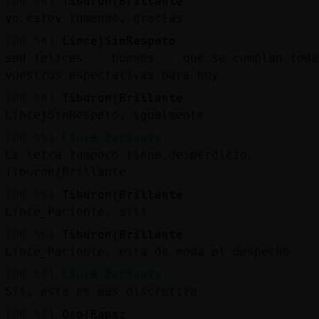
[08:54]
Tiburon{Brillante
yo estoy tomando, gracias
[08:54]
Lince}SinRespeto
sed felices .. buenos .. que se cumplan toda
vuestras espectativas para hoy
[08:54]
Tiburon{Brillante
Lince}SinRespeto, igualmente
[08:55]
Lince_Paciente
La letra tampoco tiene desperdicio
Tiburon{Brillante
[08:55]
Tiburon{Brillante
Lince_Paciente, siii
[08:56]
Tiburon{Brillante
Lince_Paciente, esta de moda el despecho
[08:57]
Lince_Paciente
Sii, esta es mas discretita
[08:57]
Oso{Rapaz