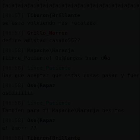
jajajajajajajajajajajajajajajajajajajajajaja
[08:57]
Tiburon{Brillante
se esta volviendo mas recatada
[08:57]
Grillo_Marron
define amistad casado55??
[08:58]
Mapache\Naranja
[Lince_Paciente] Qu頴engas buen d�a
[08:58]
Lince_Paciente
Hay que aceptar que estas cosas pasan y fuer
[08:58]
Oso{Rapaz
asiiiiiiii
[08:58]
Lince_Paciente
Tambien para ti Mapache\Naranja besitos
[08:58]
Oso{Rapaz
el amorr ??
[08:58]
Tiburon{Brillante