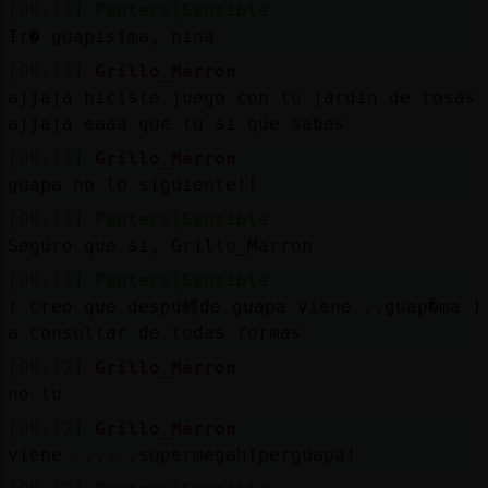
[09:11]
Pantera}Sensible
Ir� guapisima, nina
[09:11]
Grillo_Marron
ajjaja hiciste juego con tu jardin de rosas
ajjaja eaaa que tu si que sabes
[09:11]
Grillo_Marron
guapa no lo siguiente!!
[09:11]
Pantera}Sensible
Seguro que si, Grillo_Marron
[09:11]
Pantera}Sensible
( creo que despu鳠de guapa viene...guap�ma )
a consultar de todas formas
[09:12]
Grillo_Marron
no lu
[09:12]
Grillo_Marron
viene ......supermegahiperguapa!