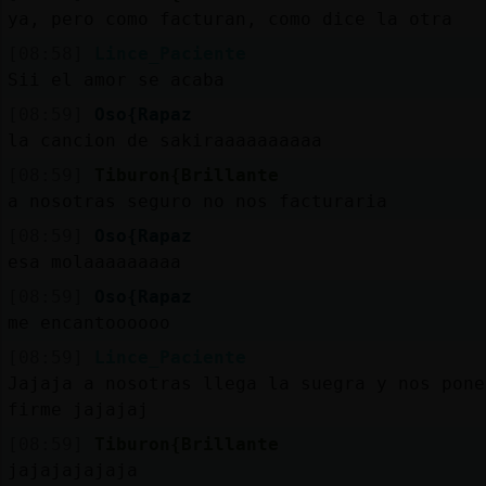
ya, pero como facturan, como dice la otra
[08:58]
Lince_Paciente
Sii el amor se acaba
[08:59]
Oso{Rapaz
la cancion de sakiraaaaaaaaaa
[08:59]
Tiburon{Brillante
a nosotras seguro no nos facturaria
[08:59]
Oso{Rapaz
esa molaaaaaaaaa
[08:59]
Oso{Rapaz
me encantoooooo
[08:59]
Lince_Paciente
Jajaja a nosotras llega la suegra y nos pone
firme jajajaj
[08:59]
Tiburon{Brillante
jajajajajaja