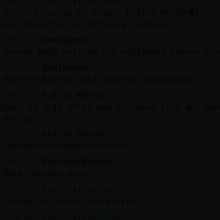
[09:12]
Pantera}Sensible
Eso cre que va al final, Grillo_Marron�( no 
por llevarte la contraria, conste )
[09:12]
Oso{Rapaz
Edurne Hola Besitos tia mazizaaaa buenos dia
[09:12]
Oso{Rapaz
Pantera\Enorme Hola Besitos wapisimaaa
[09:12]
Grillo_Marron
pues lu dije antes que no vengo fina asi que
eso ajja
[09:12]
Grillo_Marron
cuidadoooooooooooooooooooo
[09:13]
Pantera\Enorme
Hola, buenos dias
[09:13]
Pantera}Sensible
Saludos a las/os que entran
[09:13]
Pantera}Sensible