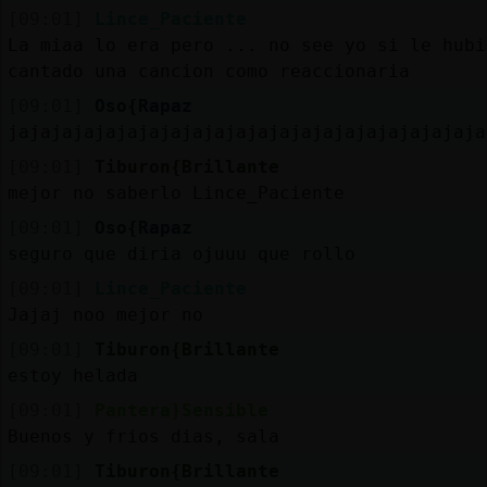
[09:01]
Lince_Paciente
La miaa lo era pero ... no see yo si le hubi
cantado una cancion como reaccionaria
[09:01]
Oso{Rapaz
jajajajajajajajajajajajajajajajajajajajajaja
[09:01]
Tiburon{Brillante
mejor no saberlo Lince_Paciente
[09:01]
Oso{Rapaz
seguro que diria ojuuu que rollo
[09:01]
Lince_Paciente
Jajaj noo mejor no
[09:01]
Tiburon{Brillante
estoy helada
[09:01]
Pantera}Sensible
Buenos y frios dias, sala
[09:01]
Tiburon{Brillante