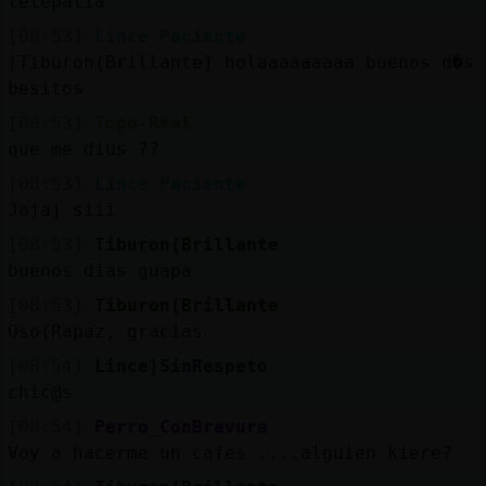
telepatia
[08:53]
Lince_Paciente
[Tiburon{Brillante] holaaaaaaaaa buenos d�s
besitos
[08:53]
Topo-Real
que me dius ??
[08:53]
Lince_Paciente
Jajaj siii
[08:53]
Tiburon{Brillante
buenos dias guapa
[08:53]
Tiburon{Brillante
Oso{Rapaz, gracias
[08:54]
Lince}SinRespeto
chic@s
[08:54]
Perro_ConBravura
Voy a hacerme un cafes ....alguien kiere?