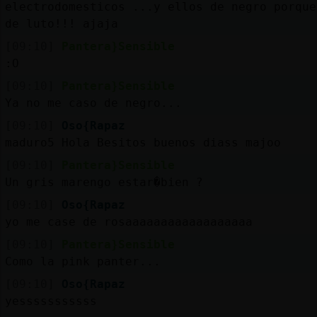
electrodomesticos ...y ellos de negro porque
de luto!!! ajaja
[09:10]
Pantera}Sensible
:O
[09:10]
Pantera}Sensible
Ya no me caso de negro...
[09:10]
Oso{Rapaz
maduro5 Hola Besitos buenos diass majoo
[09:10]
Pantera}Sensible
Un gris marengo estar�bien ?
[09:10]
Oso{Rapaz
yo me case de rosaaaaaaaaaaaaaaaaaa
[09:10]
Pantera}Sensible
Como la pink panter...
[09:10]
Oso{Rapaz
yesssssssssss