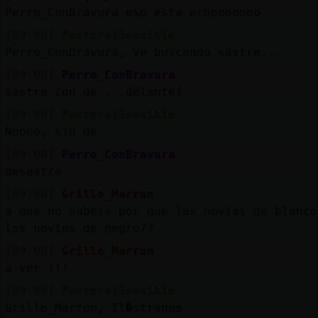
Perro_ConBravura eso esta echooooooo
[09:08]
Pantera}Sensible
Perro_ConBravura, Ve buscando sastre...
[09:08]
Perro_ConBravura
sastre con de ...delante?
[09:08]
Pantera}Sensible
Noooo, sin de
[09:08]
Perro_ConBravura
desastre
[09:08]
Grillo_Marron
a que no sabeis por que las novias de blanco
los novios de negro??
[09:08]
Grillo_Marron
a ver !!!
[09:09]
Pantera}Sensible
Grillo_Marron, Il�stranos