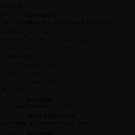
jajajaj
[09:07]
Oso{Rapaz
Perro_ConBravura todo puede serrrrrr
[09:07]
Pantera}Sensible
Pues no hay 50...sin 51, nina
[09:07]
Pantera}Sensible
( eso dicen )
[09:07]
Pantera}Sensible
O era 2 sin 3...
[09:07]
Pantera}Sensible
Ni idea
[09:07]
Oso{Rapaz
sii donde comen 50 pueden comer mass
[09:07]
Perro_ConBravura
avisadme pa comprarme el traje
[09:07]
Oso{Rapaz