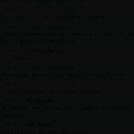
que me han pasado una fotiss
[09:04]
Pantera}Sensible
Las tuve...ya no estᮠentre nosotros...
[09:05]
Lince_Paciente
[Pantera}Sensible] ya sabes en el chat se qu
en la puerta la modestia
[09:05]
Grillo_Marron
si estan si
[09:05]
Pantera}Sensible
Pero eran de la misma opini󮬠Grillo_Marron
[09:05]
Pantera}Sensible
Lince_Paciente, Si, suele suceder
[09:05]
Oso{Rapaz
mi abuela era de las que siempre se quejaba
portodo
[09:05]
Oso{Rapaz
la otra era un amor de mujer