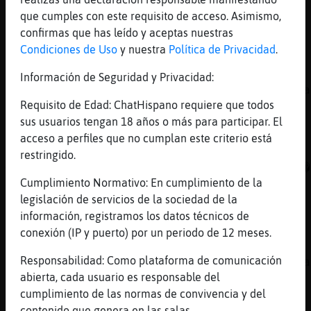
a saber como es jaja
que cumples con este requisito de acceso. Asimismo,
confirmas que has leído y aceptas nuestras
[09:03]
Grillo_Marron
Condiciones de Uso
y nuestra
Política de Privacidad
.
jaja
[09:03]
Oso{Rapaz
Información de Seguridad y Privacidad:
jajajajajajajajajajajajajajajajajajajajajaja
Requisito de Edad: ChatHispano requiere que todos
[09:03]
Grillo_Marron
sus usuarios tengan 18 años o más para participar. El
hoy no vengo yo muy fina
acceso a perfiles que no cumplan este criterio está
[09:03]
Pantera}Sensible
restringido.
Grillo_Marron, Buenorro se queda corto...ah�
Cumplimiento Normativo: En cumplimiento de la
dejo...
legislación de servicios de la sociedad de la
[09:03]
Grillo_Marron
información, registramos los datos técnicos de
jaja
conexión (IP y puerto) por un periodo de 12 meses.
[09:03]
Oso{Rapaz
Responsabilidad: Como plataforma de comunicación
Pantera}Sensible no me digas eso que me mola
abierta, cada usuario es responsable del
soy mas revoltosa jajaja
cumplimiento de las normas de convivencia y del
[09:04]
Grillo_Marron
contenido que genera en las salas.