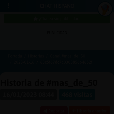
CHAT HISPANO
¡Chatea sin publicidad!
PUBLICIDAD
In
ic
ia
r
e
s
ió
n
s
Portada
Historias
Canal #mas_de_50
¡C
h
a
te
a
in
u
b
lic
id
a
d
2023-01-16
63c5f67dc7c030385664652f
s
p
!
Historia de #mas_de_50
16/01/2023 08:44
468 visitas
C
re
a
r
n
a
u
e
n
ta
u
c
Reportar
Historia anterior