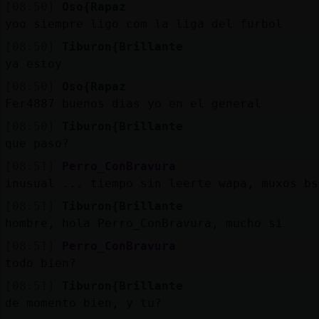
[08:50]
Oso{Rapaz
yoo siempre ligo com la liga del furbol
[08:50]
Tiburon{Brillante
ya estoy
[08:50]
Oso{Rapaz
Fer4887 buenos dias yo en el general
[08:50]
Tiburon{Brillante
que paso?
[08:51]
Perro_ConBravura
inusual ... tiempo sin leerte wapa, muxos bs
[08:51]
Tiburon{Brillante
hombre, hola Perro_ConBravura, mucho si
[08:51]
Perro_ConBravura
todo bien?
[08:51]
Tiburon{Brillante
de momento bien, y tu?