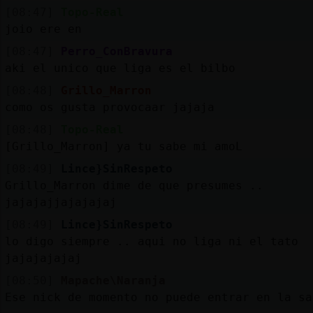
[08:47]
Topo-Real
joio ere en
[08:47]
Perro_ConBravura
aki el unico que liga es el bilbo
[08:48]
Grillo_Marron
como os gusta provocaar jajaja
[08:48]
Topo-Real
[Grillo_Marron] ya tu sabe mi amoL
[08:49]
Lince}SinRespeto
Grillo_Marron dime de que presumes ..
jajajajjajajajaj
[08:49]
Lince}SinRespeto
lo digo siempre .. aqui no liga ni el tato
jajajajajaj
[08:50]
Mapache\Naranja
Ese nick de momento no puede entrar en la sa