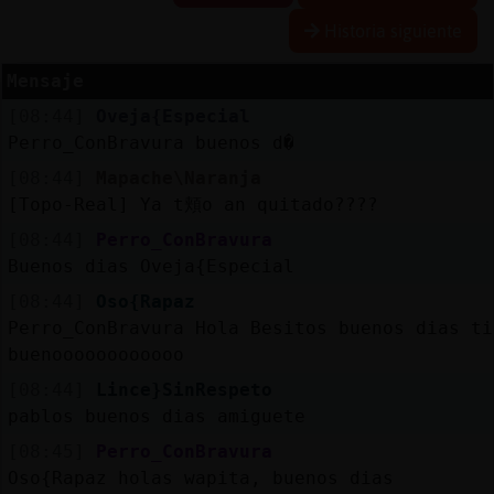
Historia siguiente
R
e
s
e
rv
a
r
lia
s
Mensaje
a
[08:44]
Oveja{Especial
Perro_ConBravura buenos d�
[08:44]
Mapache\Naranja
A
c
tu
a
liz
a
o
n
tra
s
e
ñ
a
[Topo-Real] Ya t頬o an quitado????
r c
[08:44]
Perro_ConBravura
Buenos dias Oveja{Especial
[08:44]
Oso{Rapaz
A
c
tu
a
liz
a
r
irtu
a
Perro_ConBravura Hola Besitos buenos dias ti
IP
buenoooooooooooo
v
l
[08:44]
Lince}SinRespeto
pablos buenos dias amiguete
[08:45]
Perro_ConBravura
M
is
lo
g
s
Oso{Rapaz holas wapita, buenos dias
b