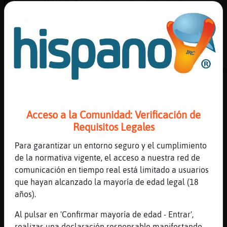
Hola, Tiburon{Brillante, Buenos dias
[09:02]
Tiburon{Brillante
fuego no, mejor una estufa
[09:02]
Oso{Rapaz
Lince_Paciente Tiburon{Brillante a
Pantera}Sensible hay que dfecirle tio buenor
Grillo_Marron
[09:02]
Oso{Rapaz
sii estufaaaaaaaaaaaaaa
Acceso a la Comunidad: Verificación de
Requisitos Legales
[09:02]
Tiburon{Brillante
ah yo paso, tengo el gusto muy raro
Para garantizar un entorno seguro y el cumplimiento
[09:03]
Pantera}Sensible
de la normativa vigente, el acceso a nuestra red de
Me hab驳 sacado los colores...
comunicación en tiempo real está limitado a usuarios
que hayan alcanzado la mayoría de edad legal (18
[09:03]
Grillo_Marron
años).
[Oso{Rapaz] calla que joo ya quisieramos
decirlos eso en realidad
Al pulsar en 'Confirmar mayoría de edad - Entrar',
[09:03]
Grillo_Marron
realizas una declaración responsable manifestando