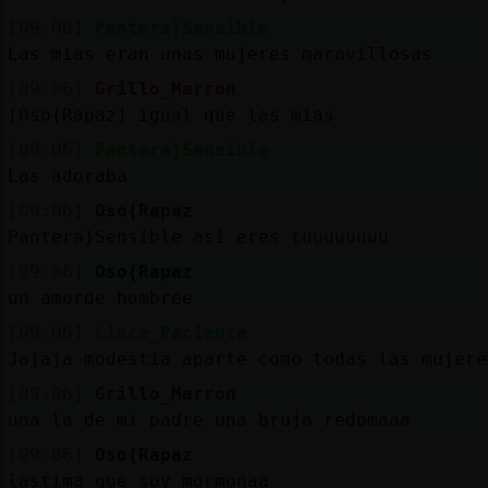
[09:06]
Pantera}Sensible
Las mias eran unas mujeres maravillosas
[09:06]
Grillo_Marron
[Oso{Rapaz] igual que las mias
[09:06]
Pantera}Sensible
Las adoraba
[09:06]
Oso{Rapaz
Pantera}Sensible asi eres tuuuuuuuu
[09:06]
Oso{Rapaz
un amorde hombree
[09:06]
Lince_Paciente
Jajaja modestia aparte como todas las mujere
[09:06]
Grillo_Marron
una la de mi padre una bruja redomaaa
[09:06]
Oso{Rapaz
lastima que soy mormonaa