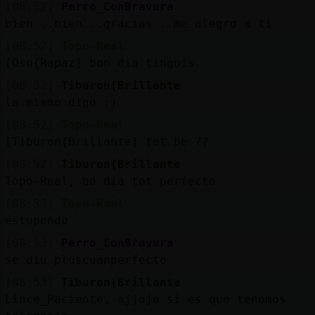
[08:52]
Perro_ConBravura
bien ..bien...gracias ..me alegro x ti
[08:52]
Topo-Real
[Oso{Rapaz] bon dia tinguis
[08:52]
Tiburon{Brillante
lo mismo digo :)
[08:52]
Topo-Real
[Tiburon{Brillante] tot be ??
[08:52]
Tiburon{Brillante
Topo-Real, bo dia tot perfecto
[08:53]
Topo-Real
estupendo
[08:53]
Perro_ConBravura
se diu pluscuanperfecto
[08:53]
Tiburon{Brillante
Lince_Paciente, ajjaja si es que tenemos