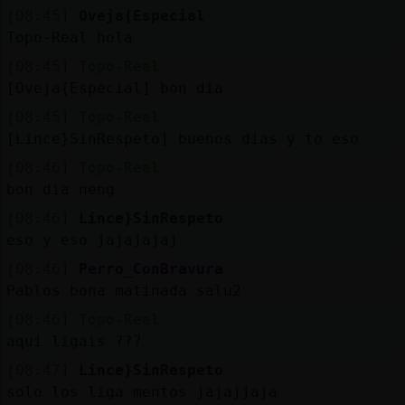
[08:45]
Oveja{Especial
Topo-Real hola
[08:45]
Topo-Real
M
is
ro
s
[Oveja{Especial] bon dia
fo
[08:45]
Topo-Real
[Lince}SinRespeto] buenos dias y to eso
[08:46]
Topo-Real
R
e
g
is
tra
r
n
a
n
a
bon dia neng
u
c
l
[08:46]
Lince}SinRespeto
eso y eso jajajajaj
[08:46]
Perro_ConBravura
Pablos bona matinada salu2
M
á
s
e
s
tio
n
e
s
g
[08:46]
Topo-Real
aqui ligais ???
[08:47]
Lince}SinRespeto
solo los liga mentos jajajjaja