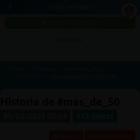
CHAT HISPANO
¡Chatea sin publicidad!
PUBLICIDAD
Iniciar
sesión
Portada
Historias
Canal #mas_de_50
2023-01-09
63bcbea8a6440323800e87ac
¡Chatea
sin
publici
Historia de #mas_de_50
09/01/2023 05:04
473 visitas
Crear
una
Reportar
Historia anterior
cuenta