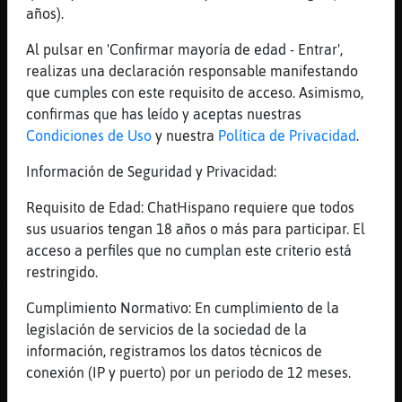
[05:07]
Anguila{ConInquietud
años).
jum
Al pulsar en 'Confirmar mayoría de edad - Entrar',
[05:07]
Lobo_SinLuces
realizas una declaración responsable manifestando
Jajajajaj
que cumples con este requisito de acceso. Asimismo,
[05:08]
Rana{DelMonton
confirmas que has leído y aceptas nuestras
https://youtu.be/p2CI8p7nEn4
Condiciones de Uso
y nuestra
Política de Privacidad
.
[05:09]
Serpiente\ConPereza
Información de Seguridad y Privacidad:
https://www.youtube.com/watch?v=NrWzghdkBbg
Requisito de Edad: ChatHispano requiere que todos
[05:09]
Serpiente\ConPereza
sus usuarios tengan 18 años o más para participar. El
Lobo_SinLuces esa te gustar�
acceso a perfiles que no cumplan este criterio está
[05:09]
Lobo_SinLuces
restringido.
Gracias angyyyy
Cumplimiento Normativo: En cumplimiento de la
[05:09]
Serpiente\ConPereza
legislación de servicios de la sociedad de la
;)
información, registramos los datos técnicos de
[05:10]
Serpiente\ConPereza
conexión (IP y puerto) por un periodo de 12 meses.
hombre64_, buenassssss