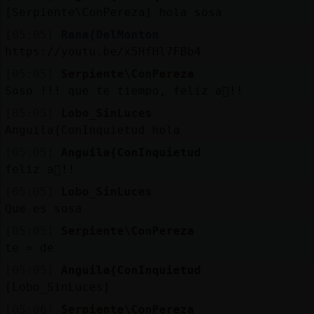
Mis
[Serpiente\ConPereza] hola sosa
blogs
[05:05]
Rana{DelMonton
https://youtu.be/x5HfHl7FBb4
[05:05]
Serpiente\ConPereza
Mis
Soso !!! que te tiempo, feliz a񯠡!!
foros
[05:05]
Lobo_SinLuces
Anguila{ConInquietud hola
[05:05]
Anguila{ConInquietud
Registr
feliz a񯠡!!
un
[05:05]
Lobo_SinLuces
canal
Que es sosa
[05:05]
Serpiente\ConPereza
te = de
Más
[05:05]
Anguila{ConInquietud
gestion
[Lobo_SinLuces]
[05:06]
Serpiente\ConPereza