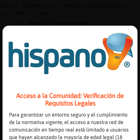
mucho desaparecido, Anguila{ConInquietud...
ya tienes novia ?
[05:06]
Anguila{ConInquietud
[Serpiente\ConPereza] nu
[05:06]
Serpiente\ConPereza
pufffffffffff
[05:06]
Serpiente\ConPereza
bueno, este ha de ser tu
a񯬠Anguila{ConInquietud !!! ;)
[05:06]
Lobo_SinLuces
Jajajajajaja
Acceso a la Comunidad: Verificación de
[05:07]
Anguila{ConInquietud
Requisitos Legales
[Serpiente\ConPereza] Anguila{ConInquietud
Para garantizar un entorno seguro y el cumplimiento
!!! ;)
de la normativa vigente, el acceso a nuestra red de
[05:07]
Serpiente\ConPereza
comunicación en tiempo real está limitado a usuarios
tan economico, hasta para teclear :D
que hayan alcanzado la mayoría de edad legal (18