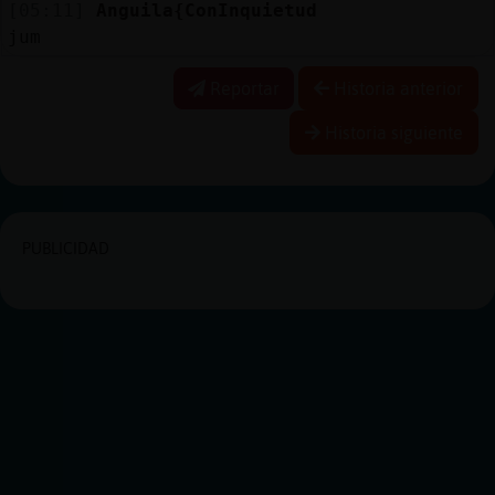
[05:11]
Anguila{ConInquietud
jum
Reportar
Historia anterior
Historia siguiente
PUBLICIDAD