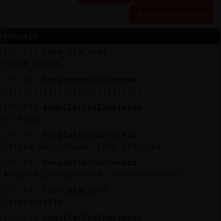
Historia siguiente
Mensaje
Reserva
[05:04]
Lobo_SinLuces
alias
Estan chicas
[05:04]
Serpiente\ConPereza
siiiiiiiiiiiiiiiiiiiiiiiiiii
Actuali
[05:04]
Anguila{ConInquietud
contras
no estan
[05:04]
Serpiente\ConPereza
Estaba despistada, Lobo_SinLuces
Actuali
[05:04]
Serpiente\ConPereza
IP
Anguila{ConInquietud, buenasssssssss
virtual
[05:04]
Lobo_SinLuces
Jajajajajaja
[05:04]
Anguila{ConInquietud