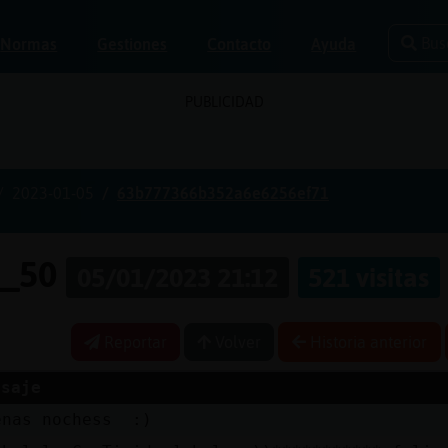
Bus
Normas
Gestiones
Contacto
Ayuda
PUBLICIDAD
2023-01-05
63b777366b352a6e6256ef71
e_50
05/01/2023 21:12
521 visitas
Reportar
Volver
Historia anterior
nsaje
enas nochess :)