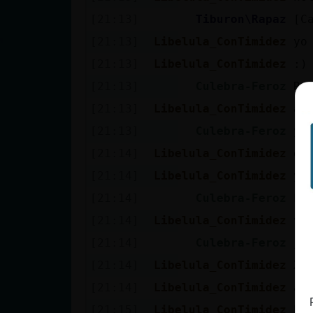
Mis blogs
[21:13]
Tiburon\Rapaz
[C
[21:13]
Libelula_ConTimidez
yo
[21:13]
Libelula_ConTimidez
:)
Mis foros
[21:13]
Culebra-Feroz
Re
[21:13]
Libelula_ConTimidez
ah
[21:13]
Culebra-Feroz
yo
Registrar
un canal
[21:14]
Libelula_ConTimidez
en
[21:14]
Libelula_ConTimidez
y 
[21:14]
Culebra-Feroz
Li
Más
[21:14]
Libelula_ConTimidez
vi
gestiones
[21:14]
Culebra-Feroz
ja
[21:14]
Libelula_ConTimidez
XD
[21:14]
Libelula_ConTimidez
ai
[21:15]
Libelula_ConTimidez
ha