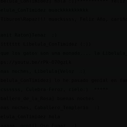
ibelula_ConTimidez] hola :))*********** feliz a
belula_ConTimidez muackkkkkkkkkk
¡Tiburon\Rapaz!!! muackssss, Feliz Año, cari
nanit Raton}Tenaz :)
nitttttt Libelula_ConTimidez (:))
 que los gatos son una monada.... la Libelula
tps://youtu.be/rPk-O70gzLk
enas noches, Libelula{Veloz :)
ibelula_ConTimidez] lo he pasado genial en fa
acssssss, Culebra-Feroz, cielo:) *****
aballero_de_la_Rosa] buenas noches
enas noches, Caballero_Templario :)
belula_ConTimidez hola
laaaaa, gentil Oso_Fugaz :)