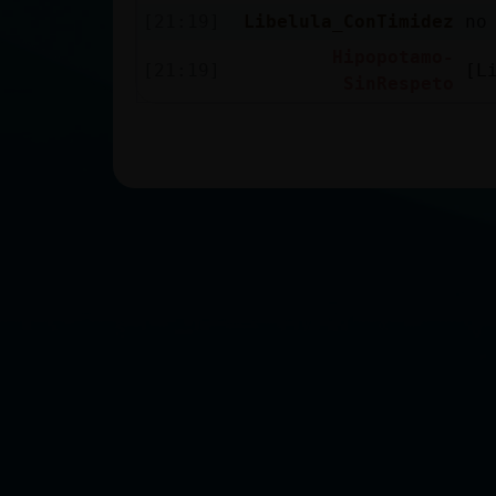
[21:19]
Libelula_ConTimidez
no
Hipopotamo-
[21:19]
[L
SinRespeto