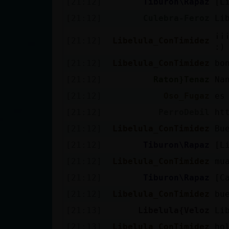
[21:12]
Tiburon\Rapaz
[L
cuenta
[21:12]
Culebra-Feroz
Li
¡¡
[21:12]
Libelula_ConTimidez
:)
Reservar
[21:12]
Libelula_ConTimidez
bo
alias
[21:12]
Raton}Tenaz
Na
[21:12]
Oso_Fugaz
es
[21:12]
PerroDebil
ht
Actualizar
contraseña
[21:12]
Libelula_ConTimidez
Bu
[21:12]
Tiburon\Rapaz
[L
[21:12]
Libelula_ConTimidez
mu
Actualizar
[21:12]
Tiburon\Rapaz
[C
IP virtual
[21:12]
Libelula_ConTimidez
bu
[21:13]
Libelula{Veloz
Li
[21:13]
Libelula_ConTimidez
ho