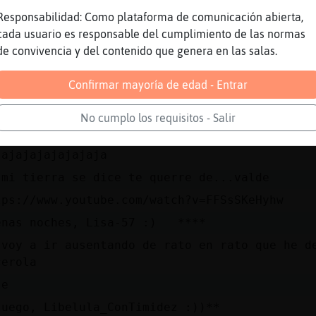
Responsabilidad: Como plataforma de comunicación abierta,
 marcharon... y no volverán"
cada usuario es responsable del cumplimiento de las normas
tps://youtu.be/9ueKzw_shmA
de convivencia y del contenido que genera en las salas.
to es de mi cosecha, de cuando era jovencita
Confirmar mayoría de edad - Entrar
ea de ayer Libelula_ConTimidez jajajaja
No cumplo los requisitos - Salir
 es que la tengo que querer y requerer :)
jajajajajajajaja
 mi tierra se dice te querre de...valde
tps://www.youtube.com/watch?v=FFSsSKeHyhw
enas noches, Lisa-57 :) ****
 voy a ir ausentando de rato en rato que he d
cerola
le
luego, Libelula_ConTimidez :))**