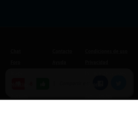
Chat
Contacto
Condiciones de uso
Foro
Ayuda
Privacidad
Blogs
Política de cookies
|
Compartir en:
Facebook
Twitter
-8
Noticias
Soporte
Normas
Anunciantes
Estadísticas
Historias
Tu foro gratis