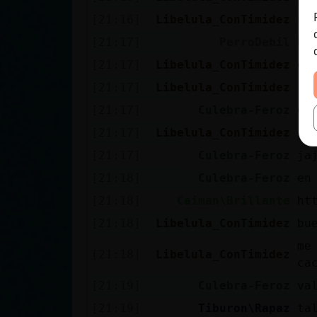
[21:16]
Libelula_ConTimidez
se
[21:17]
PerroDebil
ht
[21:17]
Libelula_ConTimidez
es
[21:17]
Libelula_ConTimidez
:)
[21:17]
Culebra-Feroz
os
[21:17]
Libelula_ConTimidez
si
[21:17]
Culebra-Feroz
ja
[21:18]
Culebra-Feroz
en
[21:18]
Caiman\Brillante
ht
[21:18]
Libelula_ConTimidez
bu
me
[21:18]
Libelula_ConTimidez
ca
[21:19]
Culebra-Feroz
va
[21:19]
Tiburon\Rapaz
ta