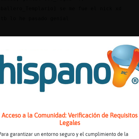
aballero_Templario] se me fue el nick xd
 tb lo he pasado genial
sistente_ resistire para segir viviendo
ora preparando parte de la comidita de mañana
 mañana comere fuera
 mi casa comemos, y luego nos vamos al cine
al salir del cine... roscón y café!
belula_ConTimidez way
va la mala vidaaaaaaa
jajajajaja
Acceso a la Comunidad: Verificación de Requisitos
 XD XD XD
Legales
ns, Señol, danos fuerzas, que ganas ya tenemo
Para garantizar un entorno seguro y el cumplimiento de la
 estado esto caído hoy, Culebra-Feroz