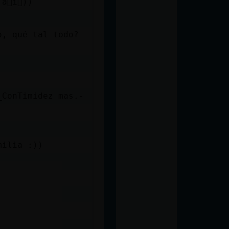
񯠮i񡠺))
ño, qué tal todo?
_ConTimidez mas.-
milia :))