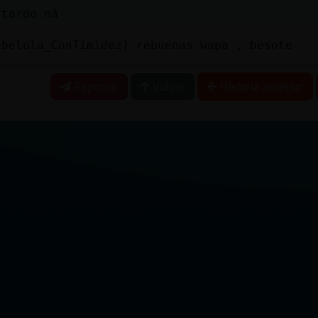
 tardo ná
ibelula_ConTimidez] rebuenas wapa , besote
Reportar
Volver
Historia anterior