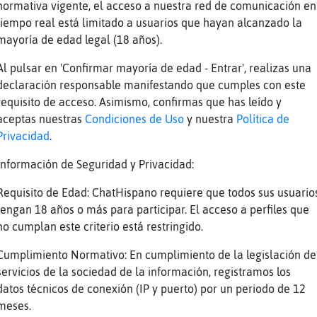
normativa vigente, el acceso a nuestra red de comunicación en
y mayor placer que comer??
tiempo real está limitado a usuarios que hayan alcanzado la
mayoría de edad legal (18 años).
dónde van los besos que guardamos, que no dam
belula_ConTimidez se pierden
Al pulsar en 'Confirmar mayoría de edad - Entrar', realizas una
declaración responsable manifestando que cumples con este
requisito de acceso. Asimismo, confirmas que has leído y
llonetis57 ?�
aceptas nuestras
Condiciones de Uso
y nuestra
Política de
y que dar muchosssssssss besosssss
Privacidad
.
iiiiiiiiiiiii
Información de Seguridad y Privacidad:
so no dado beso evaporado.- Libelula_ConTimid
Requisito de Edad: ChatHispano requiere que todos sus usuario
llonetis57 ala alto y claro
tengan 18 años o más para participar. El acceso a perfiles que
sossssssss
no cumplan este criterio está restringido.
s besos no son más que aire y, como tal,
Cumplimiento Normativo: En cumplimiento de la legislación de
mas besossssssss eaa
servicios de la sociedad de la información, registramos los
datos técnicos de conexión (IP y puerto) por un periodo de 12
elan y no se sabe a dónde van.
meses.
 vengáis por ellos preguntando