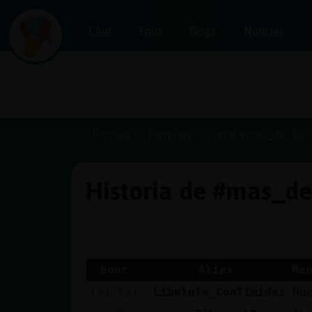
Chat
Foro
Blogs
Noticias
Iniciar
sesión
Portada
Historias
Canal #mas_de_50
Historia de #mas_d
¡Chatea
sin
publicidad!
Hour
Alias
Me
[21:12]
Libelula_ConTimidez
Bu
Crear
una