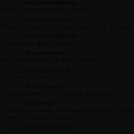
[01:13]
Serpiente{Pedante
https://youtu.be/VpLrB_1Epe0
[01:13]
Hormiga\Humilde
Porque el que los tiene a diario no lo sabe 
[01:13]
Serpiente{Pedante
[Oso}Feroz] �eliz A񯠎uevo!! :)
[01:13]
Oveja}Humilde
hay una campa񡠱ue se piden abrazos
[01:14]
Hormiga\Humilde
Incluso le parece rutina....
[01:14]
Oveja}Humilde
[Hormiga\Humilde] no hables de ellos
[01:14]
Oso}Feroz
Serpiente{Pedante holaaaaaaaaa solete igual
lleno de sueños cumplidos
[01:14]
Hormiga\Humilde