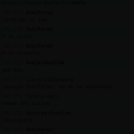
https://youtu.be/foclcJak9Dk
[01:25]
Oso}Feroz
Jarofran sa ido
[01:25]
Oso}Feroz
O sa caido
[01:25]
Oso}Feroz
O sa resbalao
[01:25]
Oveja}Humilde
que paz
[01:25]
Lince\SinRespeto
supongo Oso}Feroz, no se ha despedido
[01:25]
Pajaro-Agil
woman del callao
[01:25]
Hormiga\Humilde
Jajajajaja
[01:25]
Oso}Feroz