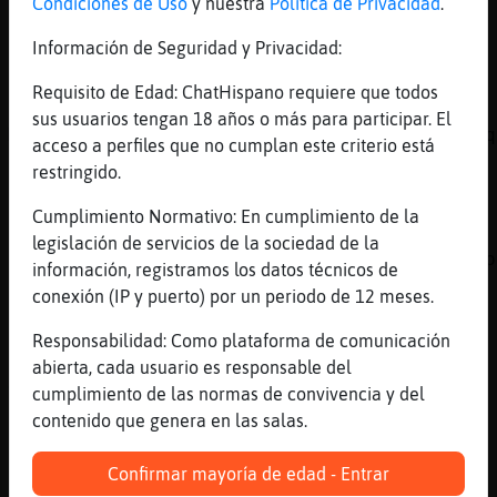
Condiciones de Uso
y nuestra
Política de Privacidad
.
... yo ya no soy ni un abrazo mas.
[01:22]
Lince\SinRespeto
Información de Seguridad y Privacidad:
que bonito OsoNaranja, aprovecha
Requisito de Edad: ChatHispano requiere que todos
[01:22]
Oso}Feroz
sus usuarios tengan 18 años o más para participar. El
Macperson hoy estas hipersenssible y eso a q
acceso a perfiles que no cumplan este criterio está
[01:22]
OsoNaranja
restringido.
[Oso}Feroz] a mi los abrazos de espaldas
Cumplimiento Normativo: En cumplimiento de la
[01:23]
Lince\SinRespeto
legislación de servicios de la sociedad de la
detras del abrazo OsoNaranja te viene el eso
información, registramos los datos técnicos de
[01:23]
Oso}Feroz
conexión (IP y puerto) por un periodo de 12 meses.
De espaldas?
Responsabilidad: Como plataforma de comunicación
[01:23]
Oso}Feroz
abierta, cada usuario es responsable del
Jo y eso porwue
cumplimiento de las normas de convivencia y del
[01:23]
OsoNaranja
contenido que genera en las salas.
[Lince\SinRespeto] seguro que me pincha con 
Confirmar mayoría de edad - Entrar
[01:23]
Hormiga\Humilde