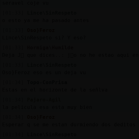
seravel coje vu
[01:33]
Lince\SinRespeto
o esto ya me ha pasado antes
[01:33]
Oso}Feroz
Lince\SinRespeto si? Y eso?
[01:33]
Hormiga\Humilde
Deja J󮮮 que dices..: j󬠹o no he estao aqui e
[01:33]
Lince\SinRespeto
Oso}Feroz eso es un deja vu
[01:34]
Topo-ConPrisa
Estas en el horizonte de la señlva
[01:34]
Pajaro-Agil
la pelicula esa esta muy bien
[01:34]
Oso}Feroz
Esperar q se me estan durmiendo dos deditos
[01:34]
Lince\SinRespeto