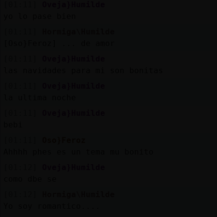
[01:11]
Oveja}Humilde
yo lo pase bien
[01:11]
Hormiga\Humilde
[Oso}Feroz] ... de amor
[01:11]
Oveja}Humilde
las navidades para mi son bonitas
[01:11]
Oveja}Humilde
la ultima noche
[01:11]
Oveja}Humilde
bebi
[01:11]
Oso}Feroz
Ahhhh phes es un tema mu bonito
[01:12]
Oveja}Humilde
como dbe se
[01:12]
Hormiga\Humilde
Yo soy romantico....