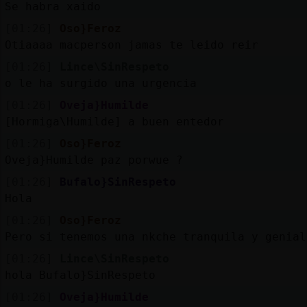
Se habra xaido
[01:26]
Oso}Feroz
Otiaaaa macperson jamas te leido reir
[01:26]
Lince\SinRespeto
o le ha surgido una urgencia
[01:26]
Oveja}Humilde
[Hormiga\Humilde] a buen entedor
[01:26]
Oso}Feroz
Oveja}Humilde paz porwue ?
[01:26]
Bufalo}SinRespeto
Hola
[01:26]
Oso}Feroz
Pero si tenemos una nkche tranquila y genial
[01:26]
Lince\SinRespeto
hola Bufalo}SinRespeto
[01:26]
Oveja}Humilde