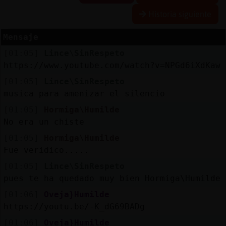
Historia siguiente
Mensaje
Reserva
[01:05]
Lince\SinRespeto
alias
https://www.youtube.com/watch?v=NPGd6iXdKaw
[01:05]
Lince\SinRespeto
musica para amenizar el silencio
Actuali
[01:05]
Hormiga\Humilde
contras
No era un chiste
[01:05]
Hormiga\Humilde
Fue veridico.....
Actuali
[01:05]
Lince\SinRespeto
IP
pues te ha quedado muy bien Hormiga\Humilde
virtual
[01:06]
Oveja}Humilde
https://youtu.be/-K_dG69BADg
[01:06]
Oveja}Humilde