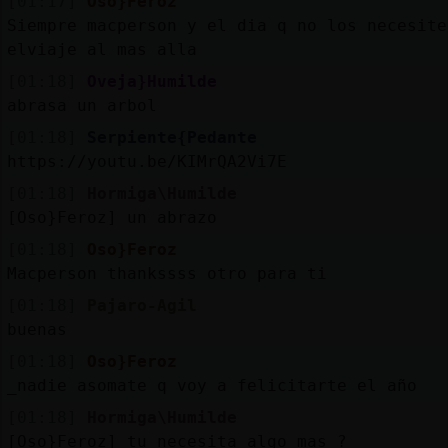
[01:17]
Oso}Feroz
Siempre macperson y el dia q no los necesit
elviaje al mas alla
[01:18]
Oveja}Humilde
abrasa un arbol
[01:18]
Serpiente{Pedante
https://youtu.be/KIMrQA2Vi7E
[01:18]
Hormiga\Humilde
[Oso}Feroz] un abrazo
[01:18]
Oso}Feroz
Macperson thankssss otro para ti
[01:18]
Pajaro-Agil
buenas
[01:18]
Oso}Feroz
_nadie asomate q voy a felicitarte el año
[01:18]
Hormiga\Humilde
[Oso}Feroz] tu necesita algo mas ?