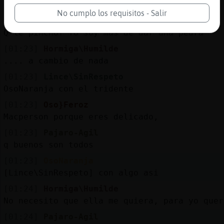
[Oso}Feroz] yo regalo caricias....
No cumplo los requisitos - Salir
[01:23]
Oso}Feroz
Q le pincho? Yo soy mas de dar una pedrá
[01:23]
Hormiga\Humilde
.... a cambio de nada
[01:23]
Lince\SinRespeto
OsoNaranja con el tridente
[01:23]
Oso}Feroz
Macperson porque eres delicado,
[01:23]
Pajaro-Agil
q buenos son todos
[01:23]
OsoNaranja
[Lince\SinRespeto] con algo asi
[01:24]
Hormiga\Humilde
No necesito que ella me quiera, para yo quer
[01:24]
Pajaro-Agil