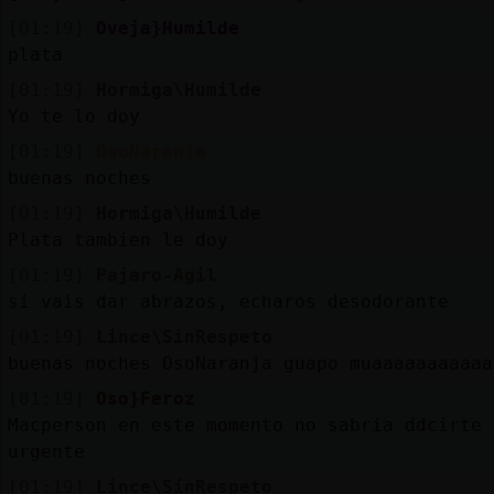
[01:19]
Oveja}Humilde
plata
[01:19]
Hormiga\Humilde
Yo te lo doy
[01:19]
OsoNaranja
buenas noches
[01:19]
Hormiga\Humilde
Plata tambien le doy
[01:19]
Pajaro-Agil
si vais dar abrazos, echaros desodorante
[01:19]
Lince\SinRespeto
buenas noches OsoNaranja guapo muaaaaaaaaaaa
[01:19]
Oso}Feroz
Macperson en este momento no sabria ddcirte 
urgente
[01:19]
Lince\SinRespeto