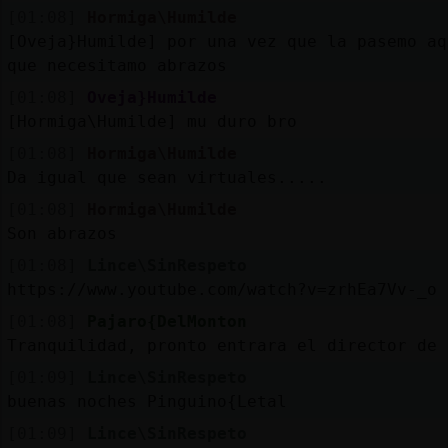
[01:08]
Hormiga\Humilde
[Oveja}Humilde] por una vez que la pasemo aq
que necesitamo abrazos
[01:08]
Oveja}Humilde
[Hormiga\Humilde] mu duro bro
[01:08]
Hormiga\Humilde
Da igual que sean virtuales.....
[01:08]
Hormiga\Humilde
Son abrazos
[01:08]
Lince\SinRespeto
https://www.youtube.com/watch?v=zrhEa7Vv-_o
[01:08]
Pajaro{DelMonton
Tranquilidad, pronto entrara el director de 
[01:09]
Lince\SinRespeto
buenas noches Pinguino{Letal
[01:09]
Lince\SinRespeto