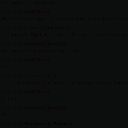
se nota la navidad
[01:24]
Oso}Feroz
Mira en eso podria entenderte y to macpersom
[01:24]
Lince\SinRespeto
si Pajaro-Agil el mejor de cada casa esta aq
[01:24]
Hormiga\Humilde
Se que estoy pasado de moda....
[01:24]
Oso}Feroz
Si?
[01:24]
Pajaro-Agil
la tension va x dentro, al pasar reyes todos
[01:24]
Oso}Feroz
Y eso?
[01:25]
Hormiga\Humilde
Pero...
[01:25]
Serpiente{Pedante