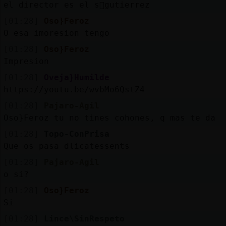
el director es el s񯲠gutierrez
[01:28]
Oso}Feroz
O esa imoresion tengo
[01:28]
Oso}Feroz
Impresion
[01:28]
Oveja}Humilde
https://youtu.be/wvbMo6QstZ4
[01:28]
Pajaro-Agil
Oso}Feroz tu no tines cohones, q mas te da
[01:28]
Topo-ConPrisa
Que os pasa dlicatessents
[01:28]
Pajaro-Agil
o si?
[01:28]
Oso}Feroz
Si
[01:28]
Lince\SinRespeto