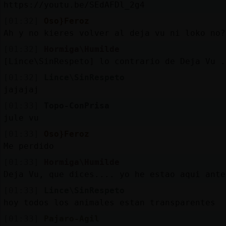
https://youtu.be/SEdAFDl_2g4
[01:32]
Oso}Feroz
Ah y no kieres volver al deja vu ni loko no?
[01:32]
Hormiga\Humilde
[Lince\SinRespeto] lo contrario de Deja Vu .
[01:32]
Lince\SinRespeto
jajajaj
[01:33]
Topo-ConPrisa
jule vu
[01:33]
Oso}Feroz
Me perdido
[01:33]
Hormiga\Humilde
Deja Vu, que dices.... yo he estao aqui ante
[01:33]
Lince\SinRespeto
hoy todos los animales estan transparentes
[01:33]
Pajaro-Agil