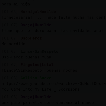
Mis
para mi ni�a
blogs
[01:06]
Hormiga\Humilde
[Innecesaria] .... hace falta mucha mas gent
[01:07]
Oveja}Humilde
Mis
tiene que ser duro pasar las navidades aqui
foros
[01:07]
Oso}Feroz
Me oerdido
[01:07]
Lince\SinRespeto
Registr
Oso}Feroz buenas muak
un
[01:07]
Pinguino{Letal
canal
[Lince\SinRespeto] buenas noches
[01:08]
Gallina_Suave
https://www.youtube.com/watch?v=EQsMctI0OxI&
You Came Into My Life _ Scorpions
Más
gestion
[01:08]
Oveja}Humilde
una puta pantalla como ventana al mundo