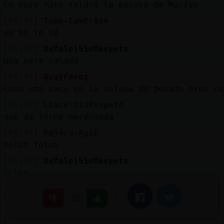
En poco rato saldrá la excusa de Morfeo
[01:37]
Topo-ConPrisa
yo no lo sé
[01:37]
Bufalo}SinRespeto
Una vaca salada
[01:37]
Oso}Feroz
Como una vaca en la solapa de pesado eres co
[01:37]
Lince\SinRespeto
que da leche merengada
[01:37]
Pajaro-Agil
tolon tolon
[01:37]
Bufalo}SinRespeto
Tolon
[01:37]
Oso}Feroz
|
Facebook
Twitter
-10
Tolon tolon
[01:37]
Topo-ConPrisa