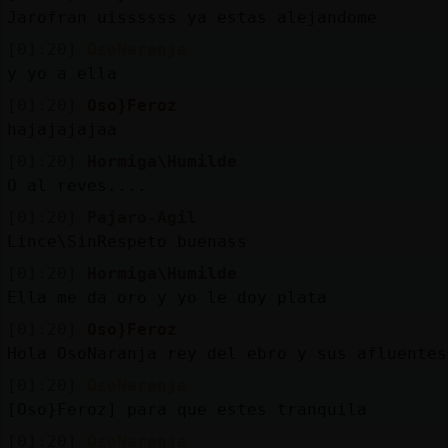
Jarofran uissssss ya estas alejandome
[01:20]
OsoNaranja
y yo a ella
[01:20]
Oso}Feroz
hajajajajaa
[01:20]
Hormiga\Humilde
O al reves....
[01:20]
Pajaro-Agil
Lince\SinRespeto buenass
[01:20]
Hormiga\Humilde
Ella me da oro y yo le doy plata
[01:20]
Oso}Feroz
Hola OsoNaranja rey del ebro y sus afluentes
[01:20]
OsoNaranja
[Oso}Feroz] para que estes tranquila
[01:20]
OsoNaranja