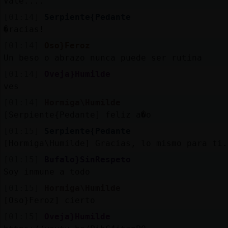
Vale....
[01:14]
Serpiente{Pedante
�racias!
[01:14]
Oso}Feroz
Un beso o abrazo nunca puede ser rutina
[01:14]
Oveja}Humilde
ves
[01:14]
Hormiga\Humilde
[Serpiente{Pedante] feliz a�o
[01:15]
Serpiente{Pedante
[Hormiga\Humilde] Gracias, lo mismo para ti.
[01:15]
Bufalo}SinRespeto
Soy inmune a todo
[01:15]
Hormiga\Humilde
[Oso}Feroz] cierto
[01:15]
Oveja}Humilde