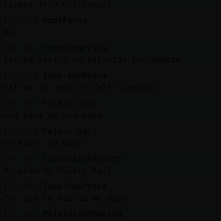
tienes frio Oso}Feroz?
[01:34]
Oso}Feroz
No
[01:34]
Topo-ConPrisa
Eso en africa no estarias rascandote
[01:35]
Topo-ConPrisa
Salias de najas de alli jasjajs
[01:35]
Pajaro-Agil
una vaca es una vaca
[01:36]
Pajaro-Agil
un buey, un buey
[01:36]
Lince\SinRespeto
de acuerdo Pajaro-Agil
[01:36]
Topo-ConPrisa
Por que te vas si me amas
[01:36]
Pajaro{DelMonton