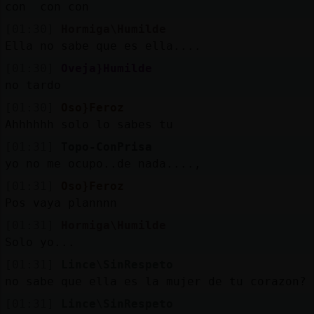
con con con
[01:30]
Hormiga\Humilde
Ella no sabe que es ella....
[01:30]
Oveja}Humilde
no tardo
[01:30]
Oso}Feroz
Ahhhhhh solo lo sabes tu
[01:31]
Topo-ConPrisa
yo no me ocupo..de nada....,
[01:31]
Oso}Feroz
Pos vaya plannnn
[01:31]
Hormiga\Humilde
Solo yo...
[01:31]
Lince\SinRespeto
no sabe que ella es la mujer de tu corazon?
[01:31]
Lince\SinRespeto