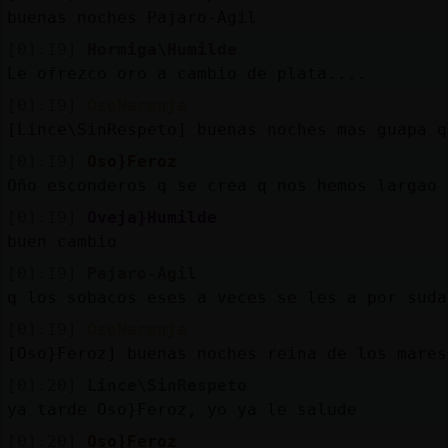
buenas noches Pajaro-Agil
[01:19]
Hormiga\Humilde
Le ofrezco oro a cambio de plata....
[01:19]
OsoNaranja
[Lince\SinRespeto] buenas noches mas guapa q
[01:19]
Oso}Feroz
Oño esconderos q se crea q nos hemos largao 
[01:19]
Oveja}Humilde
buen cambio
[01:19]
Pajaro-Agil
q los sobacos eses a veces se les a por suda
[01:19]
OsoNaranja
[Oso}Feroz] buenas noches reina de los mares
[01:20]
Lince\SinRespeto
ya tarde Oso}Feroz, yo ya le salude
[01:20]
Oso}Feroz