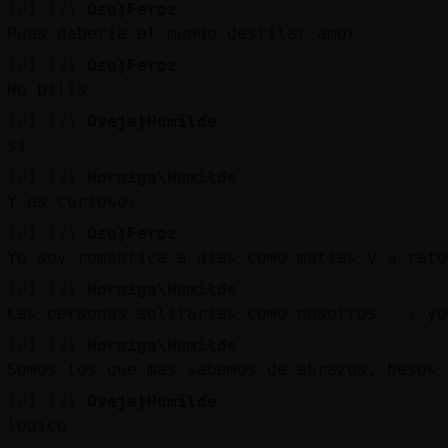
[01:12]
Oso}Feroz
Pues deberia el mundo destilar amor
[01:12]
Oso}Feroz
No bilis
[01:12]
Oveja}Humilde
si
[01:12]
Hormiga\Humilde
Y es curioso...
[01:12]
Oso}Feroz
Yo soy romantica a dias como matias y a rato
[01:13]
Hormiga\Humilde
Las personas solitarias como nosotros.... yo
[01:13]
Hormiga\Humilde
Somos los que mas sabemos de abrazos, besos 
[01:13]
Oveja}Humilde
logico