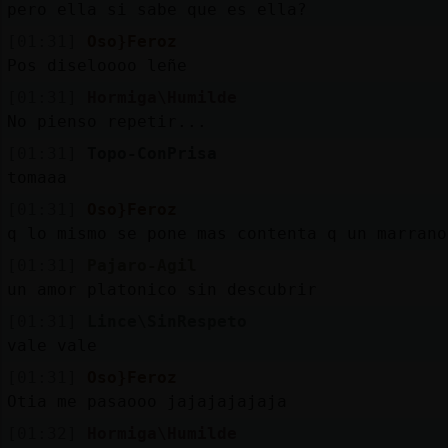
pero ella si sabe que es ella?
[01:31]
Oso}Feroz
Pos diseloooo leñe
[01:31]
Hormiga\Humilde
No pienso repetir...
[01:31]
Topo-ConPrisa
tomaaa
[01:31]
Oso}Feroz
q lo mismo se pone mas contenta q un marrano
[01:31]
Pajaro-Agil
un amor platonico sin descubrir
[01:31]
Lince\SinRespeto
vale vale
[01:31]
Oso}Feroz
Otia me pasaooo jajajajajaja
[01:32]
Hormiga\Humilde