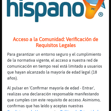
[01:22]
Gallina_Suave
https://www.youtube.com/watch?v=bn8QPRYWAdk 
a thing
[01:22]
Oso}Feroz
Lince\SinRespeto pero si le jaleas se crece 
[01:22]
OsoNaranja
Acceso a la Comunidad: Verificación de
mira que entro de buenas y ya me cabreo
Requisitos Legales
[01:22]
Oso}Feroz
Para garantizar un entorno seguro y el cumplimiento
Jajajajajajaja no te cabrees q hoy estamos r
de la normativa vigente, el acceso a nuestra red de
[01:22]
Oso}Feroz
comunicación en tiempo real está limitado a usuarios
Te regalo un abrazo asi apretao OsoNaranja
que hayan alcanzado la mayoría de edad legal (18
años).
[01:22]
Oveja}Humilde
https://youtu.be/0T_WEW2UWbc
Al pulsar en 'Confirmar mayoría de edad - Entrar',
[01:22]
OsoNaranja
realizas una declaración responsable manifestando
no puede ser
que cumples con este requisito de acceso. Asimismo,
confirmas que has leído y aceptas nuestras
[01:22]
Hormiga\Humilde