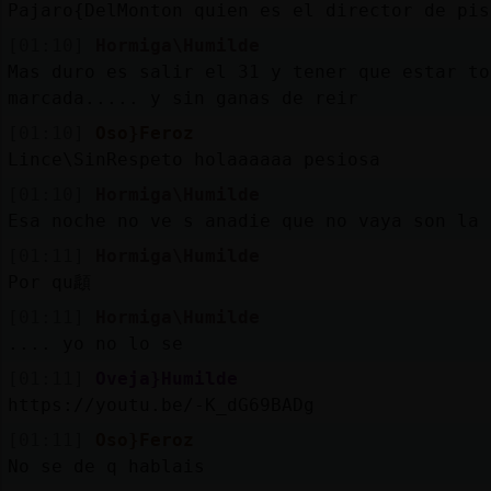
Pajaro{DelMonton quien es el director de pis
[01:10]
Hormiga\Humilde
Mas duro es salir el 31 y tener que estar to
marcada..... y sin ganas de reir
[01:10]
Oso}Feroz
Lince\SinRespeto holaaaaaa pesiosa
[01:10]
Hormiga\Humilde
Esa noche no ve s anadie que no vaya son la 
[01:11]
Hormiga\Humilde
Por qu頿
[01:11]
Hormiga\Humilde
.... yo no lo se
[01:11]
Oveja}Humilde
https://youtu.be/-K_dG69BADg
[01:11]
Oso}Feroz
No se de q hablais