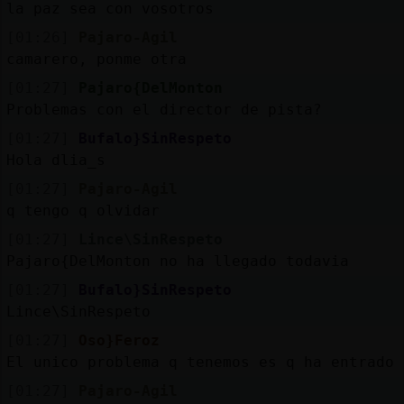
la paz sea con vosotros
[01:26]
Pajaro-Agil
camarero, ponme otra
[01:27]
Pajaro{DelMonton
Problemas con el director de pista?
[01:27]
Bufalo}SinRespeto
Hola dlia_s
[01:27]
Pajaro-Agil
q tengo q olvidar
[01:27]
Lince\SinRespeto
Pajaro{DelMonton no ha llegado todavia
[01:27]
Bufalo}SinRespeto
Lince\SinRespeto
[01:27]
Oso}Feroz
El unico problema q tenemos es q ha entrado 
[01:27]
Pajaro-Agil