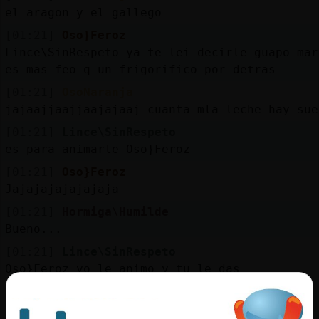
el aragon y el gallego
[01:21]
Oso}Feroz
Lince\SinRespeto ya te lei decirle guapo mar
es mas feo q un frigorifico por detras
[01:21]
OsoNaranja
jajaajjaajjaajajaaj cuanta mla leche hay sue
[01:21]
Lince\SinRespeto
es para animarle Oso}Feroz
[01:21]
Oso}Feroz
Jajajajajajajaja
[01:21]
Hormiga\Humilde
Bueno...
[01:21]
Lince\SinRespeto
Oso}Feroz yo le animo y tu le das
[01:22]
Oveja}Humilde
se repite mas que el caballo