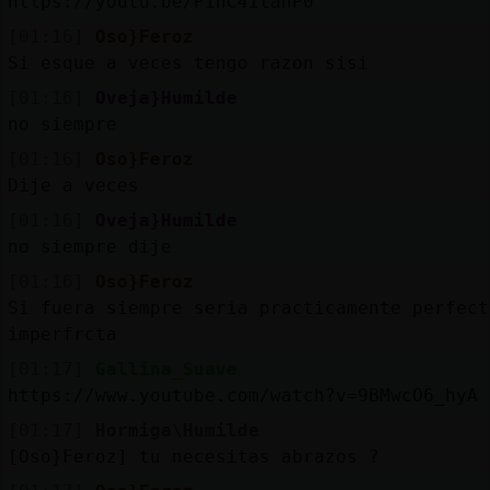
https://youtu.be/PihC4itanP0
[01:16]
Oso}Feroz
Si esque a veces tengo razon sisi
[01:16]
Oveja}Humilde
no siempre
[01:16]
Oso}Feroz
Dije a veces
[01:16]
Oveja}Humilde
no siempre dije
[01:16]
Oso}Feroz
Si fuera siempre seria practicamente perfec
imperfrcta
[01:17]
Gallina_Suave
https://www.youtube.com/watch?v=9BMwcO6_hyA 
[01:17]
Hormiga\Humilde
[Oso}Feroz] tu necesitas abrazos ?