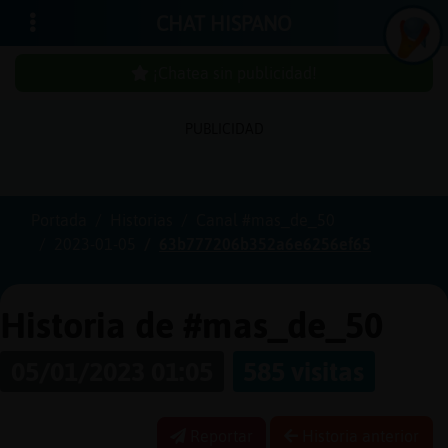
CHAT HISPANO
¡Chatea sin publicidad!
PUBLICIDAD
Iniciar
sesión
Portada
Historias
Canal #mas_de_50
2023-01-05
63b777206b352a6e6256ef65
¡Chatea
sin
publici
Historia de #mas_de_50
05/01/2023 01:05
585 visitas
Crear
una
Reportar
Historia anterior
cuenta