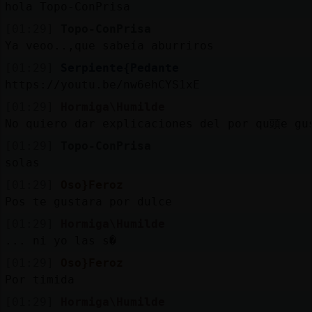
hola Topo-ConPrisa
[01:29]
Topo-ConPrisa
Ya veoo..,que sabeía aburriros
[01:29]
Serpiente{Pedante
https://youtu.be/nw6ehCYS1xE
[01:29]
Hormiga\Humilde
No quiero dar explicaciones del por qu頭e gu
[01:29]
Topo-ConPrisa
solas
[01:29]
Oso}Feroz
Pos te gustara por dulce
[01:29]
Hormiga\Humilde
... ni yo las s�
[01:29]
Oso}Feroz
Por timida
[01:29]
Hormiga\Humilde