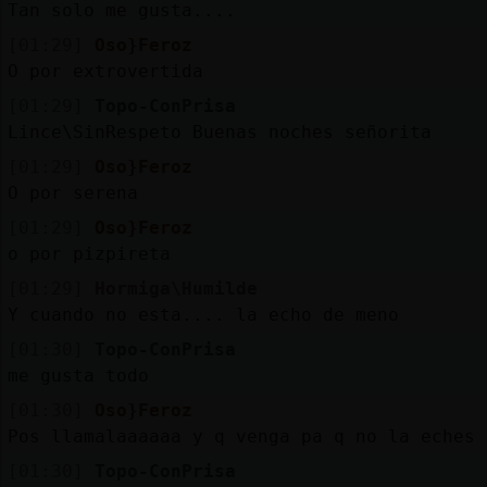
Tan solo me gusta....
[01:29]
Oso}Feroz
O por extrovertida
[01:29]
Topo-ConPrisa
Lince\SinRespeto Buenas noches señorita
[01:29]
Oso}Feroz
O por serena
[01:29]
Oso}Feroz
o por pizpireta
[01:29]
Hormiga\Humilde
Y cuando no esta.... la echo de meno
[01:30]
Topo-ConPrisa
me gusta todo
[01:30]
Oso}Feroz
Pos llamalaaaaaa y q venga pa q no la eches 
[01:30]
Topo-ConPrisa