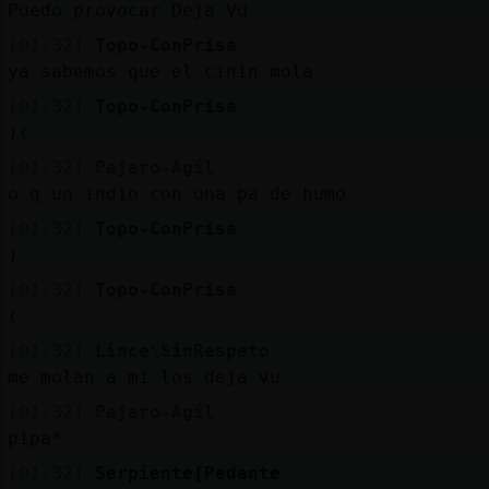
Puedo provocar Deja Vu
[01:32]
Topo-ConPrisa
ya sabemos que el cinin mola
[01:32]
Topo-ConPrisa
)(
[01:32]
Pajaro-Agil
o q un indio con una pa de humo
[01:32]
Topo-ConPrisa
)
[01:32]
Topo-ConPrisa
(
[01:32]
Lince\SinRespeto
me molan a mi los deja vu
[01:32]
Pajaro-Agil
pipa*
[01:32]
Serpiente{Pedante