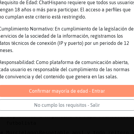
Mapache{Tenaz no me ense񥳠esa lengua que no
Requisito de Edad: ChatHispano requiere que todos sus usuario
te
bastante me gustas ya
tengan 18 años o más para participar. El acceso a perfiles que
no cumplan este criterio está restringido.
te
solo habrá. una
te
Murcielago\Respetable felicidades !!
Cumplimiento Normativo: En cumplimiento de la legislación de
servicios de la sociedad de la información, registramos los
te
Murcielago\Respetable no quita lo valiente
datos técnicos de conexión (IP y puerto) por un periodo de 12
de
Por dios, qu頰ena, qu頬e habrᮠhecho al pobr
meses.
le
Anguila{Paciente un besote!!! gracias triu
Responsabilidad: Como plataforma de comunicación abierta,
az
Uy, qu頰ar�n
cada usuario es responsable del cumplimiento de las normas
Murcielago\Respetable las tunica y el abra
de convivencia y del contenido que genera en las salas.
te
del Emir�me tiene un poco desconcertado
Confirmar mayoría de edad - Entrar
Anguila{Paciente jaja...nada de tunica, sh
le
terrible calor aqui
No cumplo los requisitos - Salir
Murcielago\Respetable�para mi representa m
te
dignamente a Argentina el Papa Francisco�q
futbolista
te
Murcielago\Respetable ansi y todo reitero 