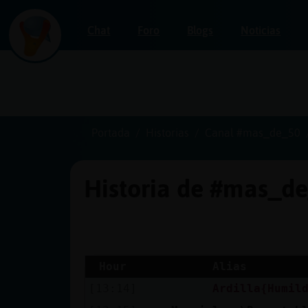
Chat
Foro
Blogs
Noticias
Iniciar
sesión
Portada
Historias
Canal #mas_de_50
Historia de #mas_d
¡Chatea
sin
publicidad!
Hour
Alias
[13:14]
Ardilla{Humil
Crear
una