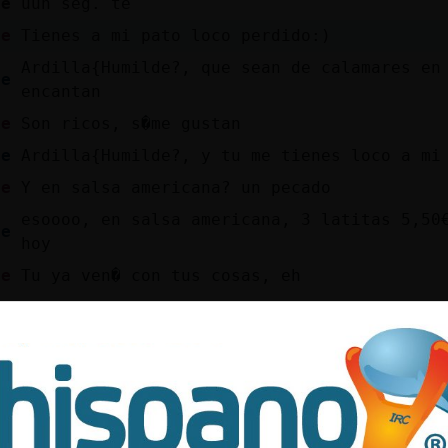
le
uun seg. te
de
Tienes a mi pato loco perdido:)
Ardilla{Humilde?, que sean de calamares en
te
encantan
de
Son ricos, s�me gustan
te
Ardilla{Humilde?, y tu me tienes loco a mi
de
Y en salsa americana? un pecado
esoooo, en salsa americana, 3 latitas 5,50
te
hoy
de
Tu ya ven� con tus cosas, eh
de
Esos son riquiiiisimos, perome sientan fat
az
Jajjaaa Ardilla{Humilde
de
Son fuertes
te
y vengo a por las tuyas tambien
de
Quiere hacerme responsable,Mapache{Tenaz, 