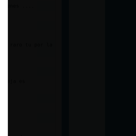
 tienes ....
que raro tu por la
almeja es