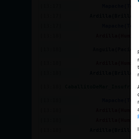
Mis blogs
[13:17]
Mapache{Ten
[13:17]
Ardilla{Brillan
[13:17]
Mapache{Ten
Mis foros
[13:18]
Ardilla{Humil
[13:18]
Anguila{Pacien
Registrar
[13:18]
Ardilla{Humil
un canal
[13:18]
Ardilla{Brillan
[13:18]
CaballitoDeMar_Insufrib
Más
[13:18]
Mapache{Ten
gestiones
[13:18]
Ardilla{Humil
[13:18]
Ardilla{Humil
[13:18]
Ardilla{Brillan