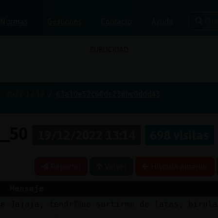
Bus
Normas
Gestiones
Contacto
Ayuda
PUBLICIDAD
2022-12-19
63a10e52c60de238bc0ddd43
e_50
19/12/2022 13:14
698 visitas
Reportar
Volver
Historia anterior
Mensaje
de
Jajaja, tendr頱ue surtirme de latas, birula