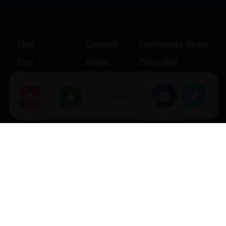
Chat
Contacto
Condiciones de uso
Foro
Ayuda
Privacidad
Blogs
Política de cookies
|
Compartir en:
Facebook
Twitter
-2
Noticias
Soporte
Normas
Anunciantes
Estadísticas
Historias
Tu foro gratis