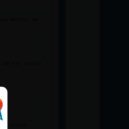
 escabeche, me
€ me han costao
al
has visto?