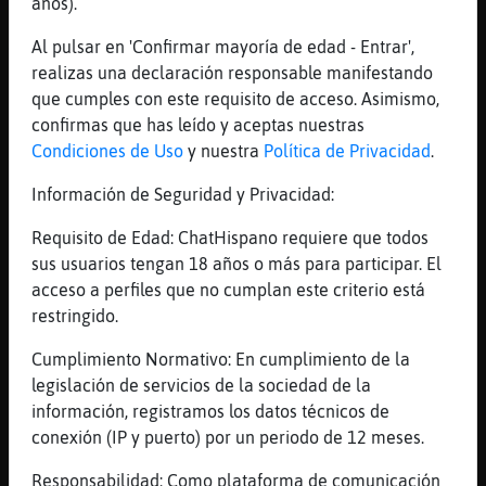
años).
[13:56]
Pantera-Marron
Jajajaja
Al pulsar en 'Confirmar mayoría de edad - Entrar',
realizas una declaración responsable manifestando
[13:56]
Rana_Marron
que cumples con este requisito de acceso. Asimismo,
otro día será
confirmas que has leído y aceptas nuestras
[13:56]
Rana_Marron
Condiciones de Uso
y nuestra
Política de Privacidad
.
que comes hoy?
Información de Seguridad y Privacidad:
[13:57]
Rana}Azul
Feliz tarde ciaooo
Requisito de Edad: ChatHispano requiere que todos
[13:57]
Pantera-Marron
sus usuarios tengan 18 años o más para participar. El
Pescadito a la plancha con papitas fritas y
acceso a perfiles que no cumplan este criterio está
ensalada
restringido.
[13:57]
Pantera-Marron
Cumplimiento Normativo: En cumplimiento de la
P᭰ano
legislación de servicios de la sociedad de la
[13:57]
Rana_Marron
información, registramos los datos técnicos de
nada de eso tengo
conexión (IP y puerto) por un periodo de 12 meses.
[13:58]
Rana_Marron
Responsabilidad: Como plataforma de comunicación