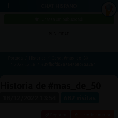
CHAT HISPANO
¡Chatea sin publicidad!
PUBLICIDAD
Iniciar
sesión
Portada
Historias
Canal #mas_de_50
2022-12-18
639fbcfdd2e7a47b8c6a3264
¡Chatea
sin
publici
Historia de #mas_de_50
18/12/2022 13:54
682 visitas
Crear
una
Reportar
Historia anterior
cuenta