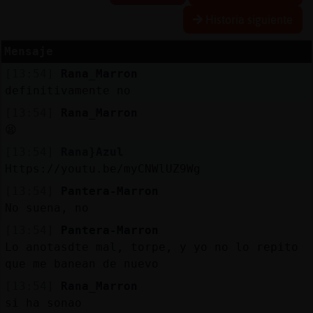
Historia siguiente
Mensaje
Reserva
[13:54]
Rana_Marron
alias
definitivamente no
[13:54]
Rana_Marron
😫
Actuali
[13:54]
Rana}Azul
contras
Https://youtu.be/myCNWlUZ9Wg
[13:54]
Pantera-Marron
No suena, no
Actuali
[13:54]
Pantera-Marron
IP
Lo anotasdte mal, torpe, y yo no lo repito
virtual
que me banean de nuevo
[13:54]
Rana_Marron
si ha sonao