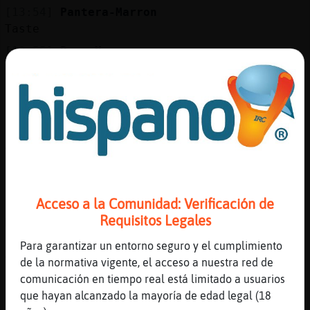
Mis
[13:54]
Pantera-Marron
blogs
Taste
[13:55]
Rana_Marron
pero no
Mis
[13:55]
AguilaSensible
foros
Https://youtu.be/GcyCaHl2sLI
[13:55]
Pantera-Marron
Ay estaba en silencio, que despiste
Registr
[13:55]
Rana_Marron
un
seria de tu prima
canal
Acceso a la Comunidad: Verificación de
[13:55]
Anguila{Enorme
Requisitos Legales
Me alavoy
[13:55]
Anguila{Enorme
Para garantizar un entorno seguro y el cumplimiento
Talueeeeeeeeeeeee
Más
de la normativa vigente, el acceso a nuestra red de
gestion
comunicación en tiempo real está limitado a usuarios
[13:55]
Rana_Marron
que hayan alcanzado la mayoría de edad legal (18
sonaba lejos