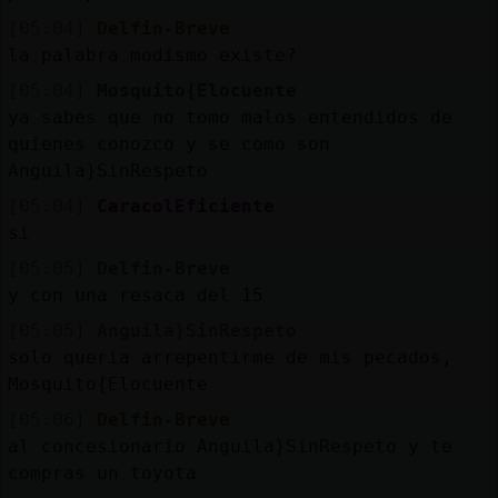
[05:04]
Delfin-Breve
la palabra modismo existe?
[05:04]
Mosquito{Elocuente
ya sabes que no tomo malos entendidos de
quienes conozco y se como son
Anguila}SinRespeto
[05:04]
CaracolEficiente
si
[05:05]
Delfin-Breve
y con una resaca del 15
[05:05]
Anguila}SinRespeto
solo queria arrepentirme de mis pecados,
Mosquito{Elocuente
[05:06]
Delfin-Breve
al concesionario Anguila}SinRespeto y te
compras un toyota