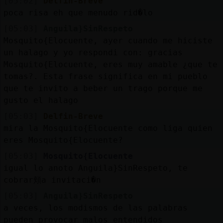
[05:02]
Delfin-Breve
poca risa eh que menudo rid�lo
[05:03]
Anguila}SinRespeto
Mosquito{Elocuente, ayer cuando me hiciste
un halago y yo respondi con: gracias
Mosquito{Elocuente, eres muy amable ¿que te
tomas?. Esta frase significa en mi pueblo
que te invito a beber un trago porque me
gusto el halago
[05:03]
Delfin-Breve
mira la Mosquito{Elocuente como liga quien
eres Mosquito{Elocuente?
[05:03]
Mosquito{Elocuente
igual lo anoto Anguila}SinRespeto, te
cobrar頬a invitaci�n
[05:03]
Anguila}SinRespeto
a veces, los modismos de las palabras
pueden provocar malos entendidos