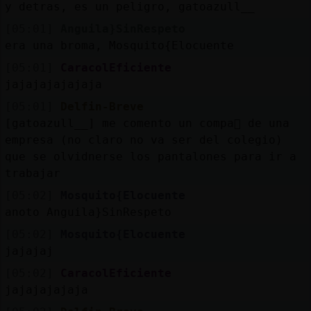
Mis
y detras, es un peligro, gatoazull__
blogs
[05:01]
Anguila}SinRespeto
era una broma, Mosquito{Elocuente
[05:01]
CaracolEficiente
jajajajajajaja
Mis
foros
[05:01]
Delfin-Breve
[gatoazull__] me comento un compa񥲯 de una
empresa (no claro no va ser del colegio)
que se olvid󠰯nerse los pantalones para ir a
Registr
trabajar
un
[05:02]
Mosquito{Elocuente
canal
anoto Anguila}SinRespeto
[05:02]
Mosquito{Elocuente
jajajaj
Más
[05:02]
CaracolEficiente
gestion
jajajajajaja