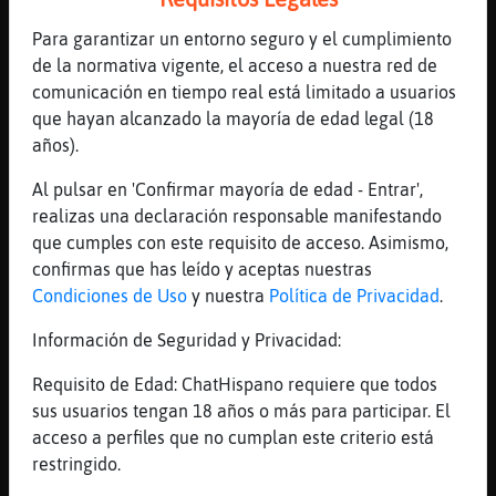
[05:09]
Delfin-Breve
Para garantizar un entorno seguro y el cumplimiento
shep eso shep
de la normativa vigente, el acceso a nuestra red de
[05:09]
Delfin-Breve
comunicación en tiempo real está limitado a usuarios
[Mosquito{Elocuente] por eso es tan dif�l
que hayan alcanzado la mayoría de edad legal (18
encontrar alguien af�a t�
años).
[05:10]
CaracolEficiente
Al pulsar en 'Confirmar mayoría de edad - Entrar',
ainssssssssssssssssss
realizas una declaración responsable manifestando
[05:11]
Delfin-Breve
que cumples con este requisito de acceso. Asimismo,
luego estᮠaparte los ligues de inter鳠como
confirmas que has leído y aceptas nuestras
banderas, la falc󠥴c (lo dejo en uno que
Condiciones de Uso
y nuestra
Política de Privacidad
.
pordr�poner 20000)
Información de Seguridad y Privacidad:
[05:11]
Anguila}SinRespeto
si no encontramos alguien compatible....
Requisito de Edad: ChatHispano requiere que todos
hay que ir a buscar pinguinos y focas al
sus usuarios tengan 18 años o más para participar. El
sur
acceso a perfiles que no cumplan este criterio está
restringido.
[05:12]
CaracolEficiente