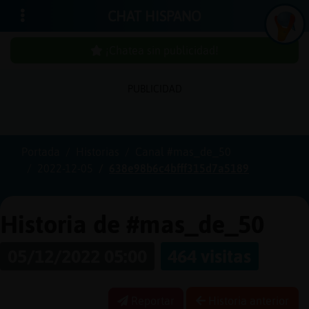
CHAT HISPANO
¡Chatea sin publicidad!
PUBLICIDAD
Iniciar
sesión
Portada
Historias
Canal #mas_de_50
2022-12-05
638e98b6c4bfff315d7a5189
¡Chatea
sin
publici
Historia de #mas_de_50
05/12/2022 05:00
464 visitas
Crear
una
Reportar
Historia anterior
cuenta