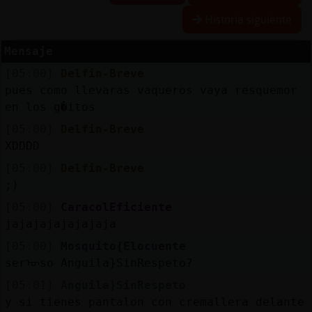
Historia siguiente
Mensaje
Reserva
[05:00]
Delfin-Breve
alias
pues como llevaras vaqueros vaya resquemor
en los g�itos
[05:00]
Delfin-Breve
Actuali
XDDDD
contras
[05:00]
Delfin-Breve
;)
[05:00]
CaracolEficiente
Actuali
jajajajajajajaja
IP
[05:00]
Mosquito{Elocuente
virtual
serᠥso Anguila}SinRespeto?
[05:01]
Anguila}SinRespeto
y si tienes pantalon con cremallera delante