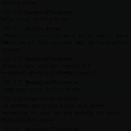
Delfin-Breve
[05:16]
CaracolEficiente
mala cosa, Delfin-Breve
[05:16]
Delfin-Breve
[Mosquito{Elocuente] para mi (y repito para
m�ese es el topicazo mas d颩l de la especie
humana
[05:17]
CaracolEficiente
https://www.youtube.com/watch?
v=NRtvqT_wMeY&list=RDMM&index=27
[05:17]
Mosquito{Elocuente
nada que decir Delfin-Breve
[05:18]
Anguila}SinRespeto
le puedes decir que algun dia puede
encontrar el amor en una muñeca inflable,
Mosquito{Elocuente
[05:18]
Mosquito{Elocuente