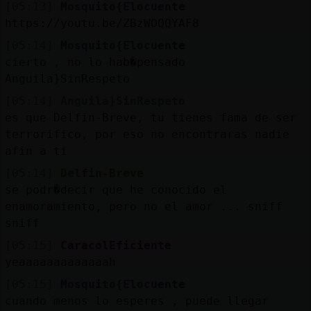
[05:13]
Mosquito{Elocuente
https://youtu.be/ZBzWOQQYAF8
[05:14]
Mosquito{Elocuente
cierto , no lo hab�pensado
Anguila}SinRespeto
[05:14]
Anguila}SinRespeto
es que Delfin-Breve, tu tienes fama de ser
terrorifico, por eso no encontraras nadie
afin a ti
[05:14]
Delfin-Breve
se podr�decir que he conocido el
enamoramiento, pero no el amor ... sniff
sniff
[05:15]
CaracolEficiente
yeaaaaaaaaaaaaah
[05:15]
Mosquito{Elocuente
cuando menos lo esperes , puede llegar