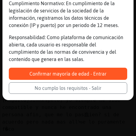
jajajajajajajajaa Anguila}SinRespeto
Cumplimiento Normativo: En cumplimiento de la
[05:12]
Anguila}SinRespeto
legislación de servicios de la sociedad de la
digo, para entretenernos en algo
información, registramos los datos técnicos de
conexión (IP y puerto) por un periodo de 12 meses.
[05:12]
Mosquito{Elocuente
no sab�que buscabas alguien que tenga
Responsabilidad: Como plataforma de comunicación
afinidad conmigo Delfin-Breve
abierta, cada usuario es responsable del
[05:13]
Mosquito{Elocuente
cumplimiento de las normas de convivencia y del
hace mucho fr�all�
contenido que genera en las salas.
[05:13]
Anguila}SinRespeto
Confirmar mayoría de edad - Entrar
hay que llevar un oso de peluche,
Mosquito{Elocuente, esos dan calor
No cumplo los requisitos - Salir
[05:13]
Delfin-Breve
[Anguila}SinRespeto] yo siempre he sido
compatible y nunca he encontrado una
persona afin, que me lo pas蠢ien? si de
acuerdo pero nada mas allᠤe lo puramente
f�co