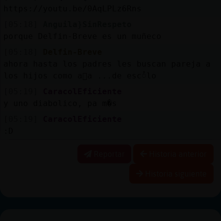
https://youtu.be/0AqLPLz6Rns
[05:18]
Anguila}SinRespeto
porque Delfin-Breve es un muñeco
[05:18]
Delfin-Breve
ahora hasta los padres les buscan pareja a
los hijos como a񯳠a ...de escᮤlo
[05:19]
CaracolEficiente
y uno diabolico, pa m�s
[05:19]
CaracolEficiente
:D
Reportar
Historia anterior
Historia siguiente