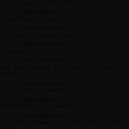
Mis
que te pasa, Gallina\Torpe?
blogs
[16:39]
Rata_Fuerte
Rana\SinLuces buenas
[16:39]
Rana\SinLuces
Rata_Fuerte, buenas tardes
Mis
foros
[16:39]
Rana\SinLuces
como vas?
[16:39]
Gallina\Torpe
que todos venimos a que nos lo den todo
Registr
hecho
un
canal
[16:40]
Gallina\Torpe
y asi esto no funciona
[16:40]
Rata_Fuerte
Rana\SinLuces de momento buen
Más
[16:40]
Rana\SinLuces
gestion
esto hace tiempo no funciona, hecho o sin