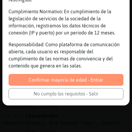
no tienes ganas?
[16:44]
Rana\SinLuces
Cumplimiento Normativo: En cumplimiento de la
yo? tengo macarrones con atun, ya mismo voy
legislación de servicios de la sociedad de la
a comer
información, registramos los datos técnicos de
conexión (IP y puerto) por un periodo de 12 meses.
[16:44]
Gallina\Torpe
jajajajajaj
Responsabilidad: Como plataforma de comunicación
[16:44]
Gallina\Torpe
abierta, cada usuario es responsable del
cachis
cumplimiento de las normas de convivencia y del
contenido que genera en las salas.
[16:44]
CaimanBreve
Xd xd xd
Confirmar mayoría de edad - Entrar
[16:44]
Rana\SinLuces
en ayunas desde las 7, ya toca ya
No cumplo los requisitos - Salir
[16:44]
Rana\SinLuces
CaimanBreve, buenas
[16:45]
CaimanBreve
[Rana\SinLuces] Muy buenas wapa.. besote