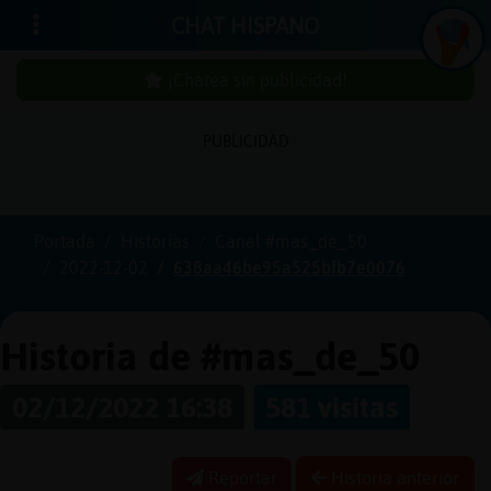
CHAT HISPANO
¡Chatea sin publicidad!
PUBLICIDAD
Iniciar
sesión
Portada
Historias
Canal #mas_de_50
2022-12-02
638aa46be95a525bfb7e0076
¡Chatea
sin
publici
Historia de #mas_de_50
02/12/2022 16:38
581 visitas
Crear
una
Reportar
Historia anterior
cuenta