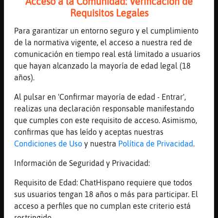
Acceso a la Comunidad: Verificación de
privado en exclusiva
Requisitos Legales
[16:43]
Gallina\Torpe
Para garantizar un entorno seguro y el cumplimiento
ya que voy a tener que ponerme las ìlas
de la normativa vigente, el acceso a nuestra red de
al menos comerme algo
comunicación en tiempo real está limitado a usuarios
[16:43]
Rana\SinLuces
que hayan alcanzado la mayoría de edad legal (18
hazte mejor un bocata de jamon,
años).
Gallina\Torpe
Al pulsar en 'Confirmar mayoría de edad - Entrar',
[16:43]
Rana\SinLuces
realizas una declaración responsable manifestando
hola, Educado_Alto
que cumples con este requisito de acceso. Asimismo,
[16:43]
Gallina\Torpe
confirmas que has leído y aceptas nuestras
jajajajaja , si no?
Condiciones de Uso
y nuestra
Política de Privacidad
.
[16:43]
Rana\SinLuces
Información de Seguridad y Privacidad:
si, me da que si
[16:44]
Gallina\Torpe
Requisito de Edad: ChatHispano requiere que todos
y tu no te animas'
sus usuarios tengan 18 años o más para participar. El
acceso a perfiles que no cumplan este criterio está
[16:44]
Gallina\Torpe
restringido.