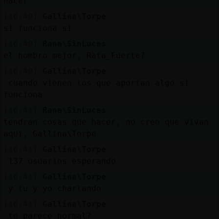
hacer
[16:40]
Gallina\Torpe
si funciona si
[16:40]
Rana\SinLuces
el hombro mejor, Rata_Fuerte?
[16:40]
Gallina\Torpe
cuando vienen los que aportan algo si
funciona
[16:41]
Rana\SinLuces
tendran cosas que hacer, no creo que vivan
aqui, Gallina\Torpe
[16:41]
Gallina\Torpe
137 usuarios esperando
[16:41]
Gallina\Torpe
y tu y yo charlando
[16:41]
Gallina\Torpe
te parece normal?