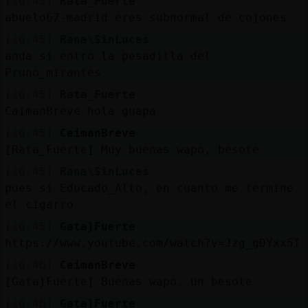
[16:45]
Rata_Fuerte
abuelo67-madrid eres subnormal de cojones
[16:45]
Rana\SinLuces
anda si entro la pesadilla del
Pruno_mirantes
[16:45]
Rata_Fuerte
CaimanBreve hola guapa
[16:45]
CaimanBreve
[Rata_Fuerte] Muy buenas wapo, besote
[16:45]
Rana\SinLuces
pues si Educado_Alto, en cuanto me termine
el cigarro
[16:45]
Gata}Fuerte
https://www.youtube.com/watch?v=Jzg_gDYxx5I
[16:46]
CaimanBreve
[Gata}Fuerte] Buenas wapo. un besote
[16:46]
Gata}Fuerte