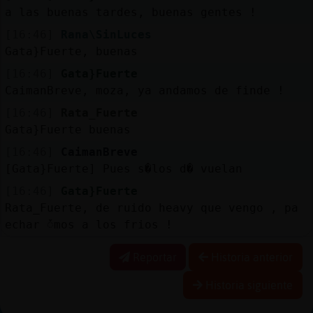
a las buenas tardes, buenas gentes !
[16:46]
Rana\SinLuces
Gata}Fuerte, buenas
[16:46]
Gata}Fuerte
CaimanBreve, moza, ya andamos de finde !
[16:46]
Rata_Fuerte
Gata}Fuerte buenas
[16:46]
CaimanBreve
[Gata}Fuerte] Pues s�los d� vuelan
[16:46]
Gata}Fuerte
Rata_Fuerte, de ruido heavy que vengo , pa
echar ᮩmos a los frios !
Reportar
Historia anterior
Historia siguiente