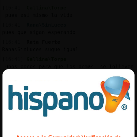
[16:41]
Gallina\Torpe
pues asi mismo la vida
[16:41]
Rana\SinLuces
pues que sigan esperando
[16:41]
Rata_Fuerte
Rana\SinLuces sugue igual
[16:41]
Gallina\Torpe
unos pocos para que los demas se lolleven
crudo
[16:42]
Rana\SinLuces
no vas a rehabilitacion, Rata_Fuerte?
[16:42]
Rana\SinLuces
no se Gallina\Torpe, esto es un mundo
paralelo al real
[16:42]
Gallina\Torpe
me quedo por aqui por si alguna quiere un