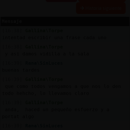
Historia siguiente
Mensaje
Reserva
[16:38]
Gallina\Torpe
alias
intentad escribir una frase cada uno
[16:38]
Gallina\Torpe
y asi damos vidilla a la sala
Actuali
[16:39]
Rana\SinLuces
contras
buenas tardes
[16:39]
Gallina\Torpe
que como todos vengamos a que nos lo den
Actuali
todo hehcho, lo llevamos claro
IP
[16:39]
Gallina\Torpe
virtual
anda, haced un pequeño esfuerzo y a
portat algo
[16:39]
Rana\SinLuces