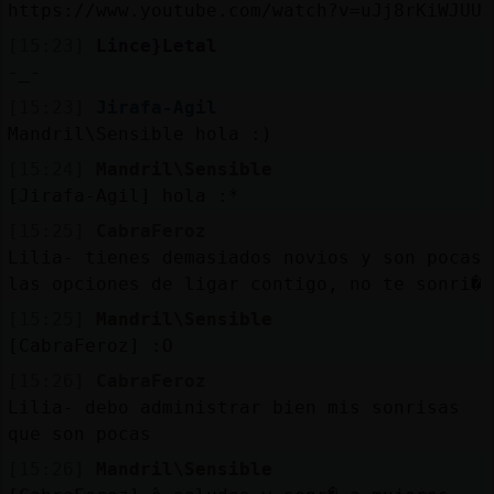
Mis
https://www.youtube.com/watch?v=uJj8rKiWJUU
blogs
[15:23]
Lince}Letal
-_-
[15:23]
Jirafa-Agil
Mandril\Sensible hola :)
Mis
foros
[15:24]
Mandril\Sensible
[Jirafa-Agil] hola :*
[15:25]
CabraFeroz
Lilia- tienes demasiados novios y son pocas
Registr
las opciones de ligar contigo, no te sonri�
un
canal
[15:25]
Mandril\Sensible
[CabraFeroz] :O
[15:26]
CabraFeroz
Lilia- debo administrar bien mis sonrisas
Más
que son pocas
gestion
[15:26]
Mandril\Sensible