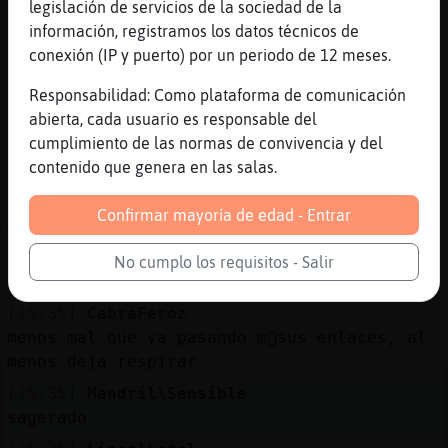
X-P
legislación de servicios de la sociedad de la
información, registramos los datos técnicos de
[15:34]
CabraFeroz
conexión (IP y puerto) por un periodo de 12 meses.
mira qu頧uapo el t�o
[15:34]
Lince}Letal
Responsabilidad: Como plataforma de comunicación
8) �asi....
abierta, cada usuario es responsable del
cumplimiento de las normas de convivencia y del
[15:34]
Mandril\Sensible
contenido que genera en las salas.
son tocayos XD
[15:34]
Lince}Letal
Confirmar mayoría de edad - Entrar
��') �l cayo el eh...
[15:35]
Mandril\Sensible
No cumplo los requisitos - Salir
jajajajajajaa
[15:35]
CabraFeroz
menos mal que va pasando m᳠sus enlaces, al
menos deja respirar
[15:35]
Mandril\Sensible
sagerado