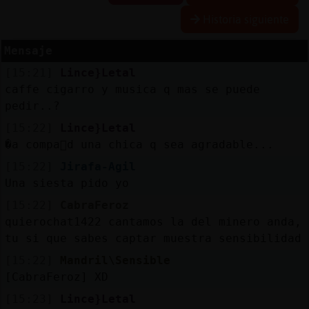
Historia siguiente
Mensaje
Reserva
[15:21]
Lince}Letal
alias
caffe cigarro y musica q mas se puede
pedir..?
[15:22]
Lince}Letal
Actuali
�a compa񩡠d una chica q sea agradable...
contras
[15:22]
Jirafa-Agil
Una siesta pido yo
[15:22]
CabraFeroz
Actuali
quierochat1422 cantamos la del minero anda,
IP
tu si que sabes captar muestra sensibilidad
virtual
[15:22]
Mandril\Sensible
[CabraFeroz] XD
[15:23]
Lince}Letal