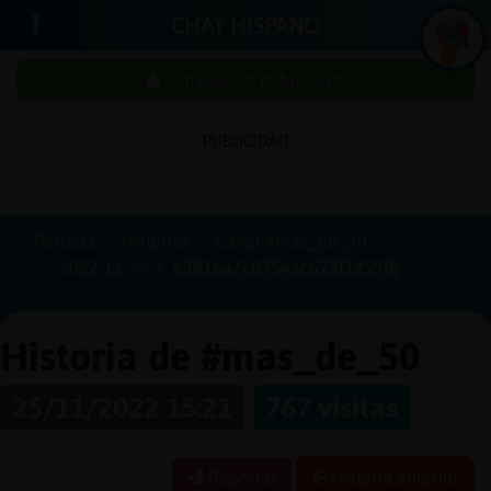
CHAT HISPANO
¡Chatea sin publicidad!
PUBLICIDAD
Iniciar
sesión
Portada
Historias
Canal #mas_de_50
2022-11-25
63816a7c0954ac673f1959fb
¡Chatea
sin
publici
Historia de #mas_de_50
25/11/2022 15:21
767 visitas
Crear
una
Reportar
Historia anterior
cuenta