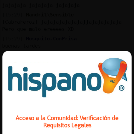
jajajaja jajajaja jajajaja
[15:29]
Mandril\Sensible
[CabraFeroz] jajajajajajajajjajajajajaja
Pero que malo ereeees XD
[15:29]
Mosquito-ConPrisa
buenas tardes
[15:29]
Lince}Letal
:') �o q es gili....
[15:29]
CabraFeroz
cu鮴ale una milonga o el cuento del lobo
[15:30]
Mandril\Sensible
[Mosquito-ConPrisa] heeeey. Te manda
saludar la ni񡠤e la curva :***
[15:30]
Lince}Letal
Acceso a la Comunidad: Verificación de
� pedra tiene....
Requisitos Legales
[15:30]
Mosquito-ConPrisa