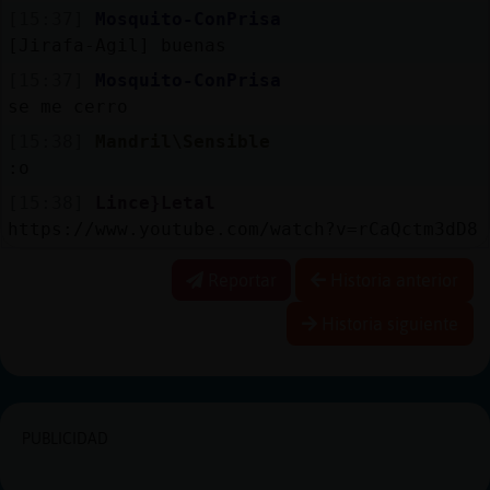
[15:37]
Mosquito-ConPrisa
[Jirafa-Agil] buenas
[15:37]
Mosquito-ConPrisa
se me cerro
[15:38]
Mandril\Sensible
:o
[15:38]
Lince}Letal
https://www.youtube.com/watch?v=rCaQctm3dD8
Reportar
Historia anterior
Historia siguiente
PUBLICIDAD