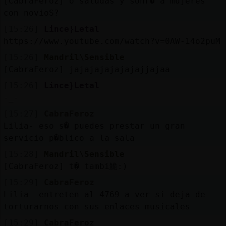
[CabraFeroz] ߮o saludas y sonr� a mujeres
con novioS?
[15:26]
Lince}Letal
https://www.youtube.com/watch?v=0AW-14o2puM
[15:26]
Mandril\Sensible
[CabraFeroz] jajajajajajajajjajaa
[15:26]
Lince}Letal
-_-
[15:27]
CabraFeroz
Lilia- eso s� puedes prestar un gran
servicio p�blico a la sala
[15:28]
Mandril\Sensible
[CabraFeroz] t� tambi鮠:)
[15:29]
CabraFeroz
Lilia- entreten al 4769 a ver si deja de
torturarnos con sus enlaces musicales
[15:29]
CabraFeroz