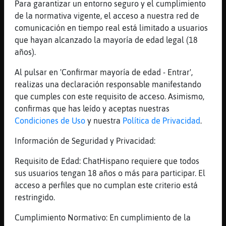
Para garantizar un entorno seguro y el cumplimiento
[Mandril\Sensible] buenas
de la normativa vigente, el acceso a nuestra red de
[15:31]
Jirafa-Agil
comunicación en tiempo real está limitado a usuarios
Mosquito-ConPrisa hola :)
que hayan alcanzado la mayoría de edad legal (18
[15:31]
Lince}Letal
años).
https://www.youtube.com/watch?v=RFKDE8EUAKY
Al pulsar en 'Confirmar mayoría de edad - Entrar',
[15:32]
Lince}Letal
realizas una declaración responsable manifestando
8)
que cumples con este requisito de acceso. Asimismo,
[15:32]
CabraFeroz
confirmas que has leído y aceptas nuestras
lilia- debes tener vocaci󮠤e santa. todos
Condiciones de Uso
y nuestra
Política de Privacidad
.
los que no llegan a tiempo a la meta se te
Información de Seguridad y Privacidad:
pegan, ni que fueras el coche escoba
[15:33]
Lince}Letal
Requisito de Edad: ChatHispano requiere que todos
�ste a cojido la linde....lilia...
sus usuarios tengan 18 años o más para participar. El
acceso a perfiles que no cumplan este criterio está
[15:33]
Mandril\Sensible
restringido.
[Lince}Letal] XD
[15:33]
Lince}Letal
Cumplimiento Normativo: En cumplimiento de la