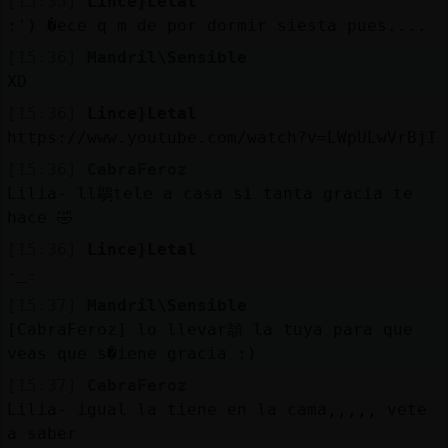
[15:35]
Lince}Letal
:') �ece q m de por dormir siesta pues....
[15:36]
Mandril\Sensible
XD
[15:36]
Lince}Letal
https://www.youtube.com/watch?v=LWpULwVrBjI
[15:36]
CabraFeroz
Lilia- ll鶡tele a casa si tanta gracia te
hace 🤣
[15:36]
Lince}Letal
-_-
[15:37]
Mandril\Sensible
[CabraFeroz] lo llevar頡 la tuya para que
veas que s�iene gracia :)
[15:37]
CabraFeroz
Lilia- igual la tiene en la cama,,,,, vete
a saber