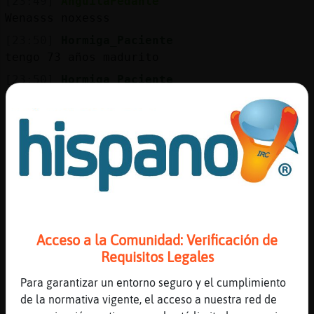
[23:49]
AnguilaPedante
Wenasss noxesss
[23:50]
Hormiga_Paciente
tengo 73 años madurito
[23:50]
Hormiga_Paciente
cuerpo atetico
[23:50]
Cocodrilo}Especial
holaaaa AnguilaPedante muaksss
[23:50]
Mosquito}Enorme
[Lobo_Paciente] este horario tuyo es
incompatible con un golfeo en condiciones
[23:50]
Mosquito}Enorme
[AnguilaPedante] buenas noches
Acceso a la Comunidad: Verificación de
[23:50]
AnguilaPedante
Requisitos Legales
Cocodrilo}Especial guapo muakkkkk
Para garantizar un entorno seguro y el cumplimiento
[23:50]
Lobo_Paciente
de la normativa vigente, el acceso a nuestra red de
[Mosquito}Enorme] ahahaha