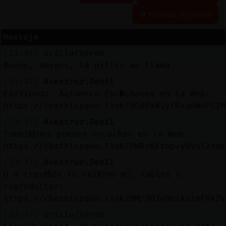
Historia siguiente
Mensaje
Reserva
[23:47]
Grillo{Verde
alias
Bueno, amigos, la piltra me llama.
[23:47]
Avestruz\Debil
Emitiendo: Automᴩco Esc�chanos en la Web:
Actuali
https://chathispano.link/dOdPxW1y/Rxq0NwFSTM
contras
[23:47]
Avestruz\Debil
Tambi鮠nos puedes escuchar en la Web:
https://chathispano.link/PWBcKEtap+yNVol2zme
Actuali
[23:47]
Avestruz\Debil
IP
O a trav鳠de tu tel馯no m󶩬, tablet o
virtual
reproductor:
https://chathispano.link/MM/9HJyBbiXo1mFVk2V
[23:47]
Grillo{Verde