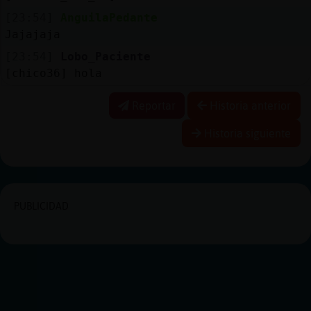
[23:54]
AnguilaPedante
Jajajaja
[23:54]
Lobo_Paciente
[chico36] hola
Reportar
Historia anterior
Historia siguiente
PUBLICIDAD