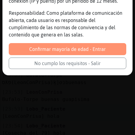
conexión (IP y puerto) por un periodo de 12 meses.
[23:52]
Lobo_Paciente
Responsabilidad: Como plataforma de comunicación
[AnguilaPedante] buenas
abierta, cada usuario es responsable del
[23:52]
AnguilaPedante
cumplimiento de las normas de convivencia y del
Lobo_Paciente holaaa
contenido que genera en las salas.
[23:52]
Hormiga_Paciente
bueno marcho buen dia
Confirmar mayoría de edad - Entrar
[23:52]
LeonConPrisa
No cumplo los requisitos - Salir
Naz
[23:53]
Bufalo-Torpe
סƛפ(LeonConPrisa)ķ]ơנbuenass
[23:53]
LeonConPrisa
Bufalo-Torpe buenas guapisima
[23:53]
Lobo_Paciente
[LeonConPrisa] hola
[23:54]
Lobo_Paciente
[Cosecha_del_79] hola