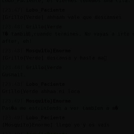
Lobo_Paciente, el viernes tenemos una cita.
Mis
blogs
[23:47]
Lobo_Paciente
[Grillo{Verde] ahhaah vale que descanses
[23:48]
Grillo{Verde
T� tambi鮠,cuando termines. No vayas a irte 
Mis
after, eh!
foros
[23:48]
Mosquito}Enorme
[Grillo{Verde] descansa y hasta ma񡮡
[23:48]
Grillo{Verde
Registr
Gusnait.
un
[23:48]
Lobo_Paciente
canal
Grillo{Verde ahhaa ni loca
[23:49]
Mosquito}Enorme
Pas�a me estᠶiniendo a ver tambien a m�
Más
[23:49]
Lobo_Paciente
gestion
[Mosquito}Enorme] llego yo y os vais