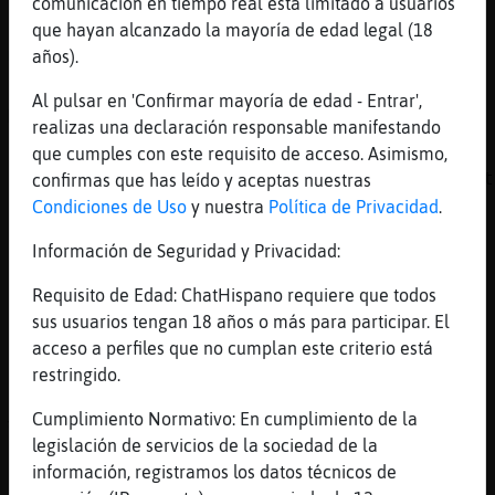
comunicación en tiempo real está limitado a usuarios
[23:50]
Hormiga_Paciente
que hayan alcanzado la mayoría de edad legal (18
me gustan de 25
años).
[23:50]
AnguilaPedante
Al pulsar en 'Confirmar mayoría de edad - Entrar',
Mosquito}Enorme holissss
realizas una declaración responsable manifestando
[23:51]
Hormiga_Paciente
que cumples con este requisito de acceso. Asimismo,
Lobo_Paciente: buenas de 73 años podemos ent
confirmas que has leído y aceptas nuestras
Condiciones de Uso
y nuestra
Política de Privacidad
.
[23:51]
Hormiga_Paciente
o hay limite edad
Información de Seguridad y Privacidad:
[23:51]
Lobo_Paciente
Requisito de Edad: ChatHispano requiere que todos
[Hormiga_Paciente] no hay l�te
sus usuarios tengan 18 años o más para participar. El
[23:51]
Hormiga_Paciente
acceso a perfiles que no cumplan este criterio está
ok gracias
restringido.
[23:51]
Bufalo-Torpe
Cumplimiento Normativo: En cumplimiento de la
סƛפ(AnguilaPedante)ķ]ơנbuenasss
legislación de servicios de la sociedad de la
[23:52]
AnguilaPedante
información, registramos los datos técnicos de
Bufalo-Torpe guapaaaa