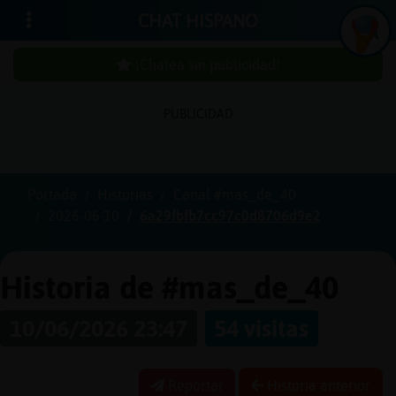
CHAT HISPANO
¡Chatea sin publicidad!
PUBLICIDAD
Iniciar
sesión
Portada
Historias
Canal #mas_de_40
2026-06-10
6a29fbfb7cc97c0d8706d9e2
¡Chatea
sin
publici
Historia de #mas_de_40
10/06/2026 23:47
54 visitas
Crear
una
Reportar
Historia anterior
cuenta