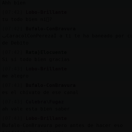
Ahh bien
[07:42]
Lobo-Brillante
tu todo bien ni񡠿?
[07:42]
Bufalo-ConBravura
ٮCaracolConPerezaΙ a ti te ha baneado por culpa
de Debito
[07:42]
Rata}Elocuente
Si si todo bien gracias
[07:43]
Lobo-Brillante
me alegro
[07:43]
Bufalo-ConBravura
es el chivato de ese canal
[07:43]
Culebra\Fugaz
ah vale esta bien saber
[07:43]
Lobo-Brillante
Bufalo-ConBravura pero antes de hacer eso