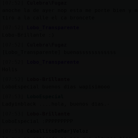
[07:52]
Culebra\Fugaz
anoche la de ayer nop esta me porte bien y m
tiro a la calle el ca broncete
[07:52]
Lobo_Transparente
Lobo-Brillante :)
[07:52]
Culebra\Fugaz
[Lobo_Transparente] buenassssssssssss
[07:52]
Lobo_Transparente
Holis
[07:52]
Lobo-Brillante
LoboEspecial buenos dias wapisimooo
[07:53]
LoboEspecial
Ladyinblack ....hola, buenos dias.-
[07:53]
Lobo-Brillante
LoboEspecial :PPPPPPPPP
[07:53]
CaballitoDeMar}Veloz