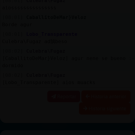
[08:01]
Culebra\Fugaz
aiosssssssssssssss
[08:01]
CaballitoDeMar}Veloz
Borde agur
[08:01]
Lobo_Transparente
Culebra\Fugaz ad鵠beso
[08:02]
Culebra\Fugaz
[CaballitoDeMar}Veloz] agur nene se bueno :-
dormido
[08:02]
Culebra\Fugaz
[Lobo_Transparente] aios muacks
Reportar
Historia anterior
Historia siguiente