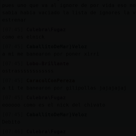
pues uno que va al ignore de por vida eso no
sabia habia vaciado la lista de ignores la v
estrenar
[07:45]
Culebra\Fugaz
como es elnick
[07:45]
CaballitoDeMar}Veloz
a mi me banearon por poner xirri
[07:45]
Lobo-Brillante
ostrassssssssssss
[07:45]
CaracolConPereza
a ti te banearon por gilipollas jajajajaj
[07:45]
Culebra\Fugaz
eooooo como es el nick del chivato
[07:45]
CaballitoDeMar}Veloz
Debito
[07:46]
Culebra\Fugaz