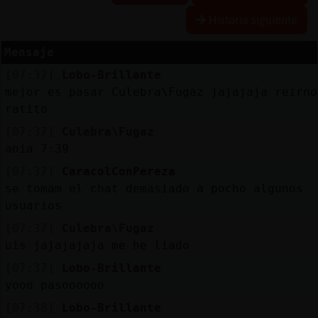
Historia siguiente
Mensaje
Reserva
[07:37]
Lobo-Brillante
alias
mejor es pasar Culebra\Fugaz jajajaja reirno
ratito
[07:37]
Culebra\Fugaz
Actuali
ania 7:39
contras
[07:37]
CaracolConPereza
se tomam el chat demasiado a pocho algunos
usuarios
Actuali
[07:37]
Culebra\Fugaz
IP
uis jajajajaja me he liado
virtual
[07:37]
Lobo-Brillante
yooo pasoooooo
[07:38]
Lobo-Brillante