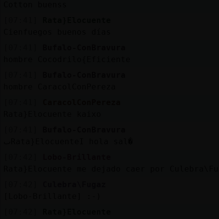
Cotton buenss
[07:41]
Rata}Elocuente
Cienfuegos buenos días
[07:41]
Bufalo-ConBravura
hombre Cocodrilo{Eficiente
[07:41]
Bufalo-ConBravura
hombre CaracolConPereza
[07:41]
CaracolConPereza
Rata}Elocuente kaixo
[07:41]
Bufalo-ConBravura
ٮRata}ElocuenteΙ hola sal�
[07:42]
Lobo-Brillante
Rata}Elocuente me dejado caer por Culebra\Fu
[07:42]
Culebra\Fugaz
[Lobo-Brillante] :-)
[07:42]
Rata}Elocuente