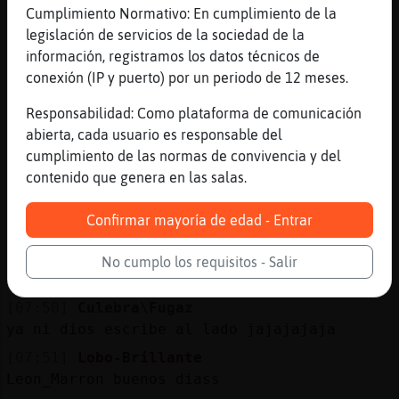
[07:49]
Culebra\Fugaz
Cumplimiento Normativo: En cumplimiento de la
jajajajajajaja
legislación de servicios de la sociedad de la
información, registramos los datos técnicos de
[07:49]
CaracolConPereza
conexión (IP y puerto) por un periodo de 12 meses.
maria
[07:49]
Culebra\Fugaz
Responsabilidad: Como plataforma de comunicación
asi andaba colocada jajajajaja
abierta, cada usuario es responsable del
cumplimiento de las normas de convivencia y del
[07:50]
CaballitoDeMar}Veloz
contenido que genera en las salas.
ahora en vez de cabra tengo a la Conchi
[07:50]
Culebra\Fugaz
Confirmar mayoría de edad - Entrar
esa lady esa Lobo-Brillante oe oeeeeeee
[07:50]
Lobo-Brillante
No cumplo los requisitos - Salir
Normalito47 buenos dias majo
[07:50]
Culebra\Fugaz
ya ni dios escribe al lado jajajajaja
[07:51]
Lobo-Brillante
Leon_Marron buenos diass