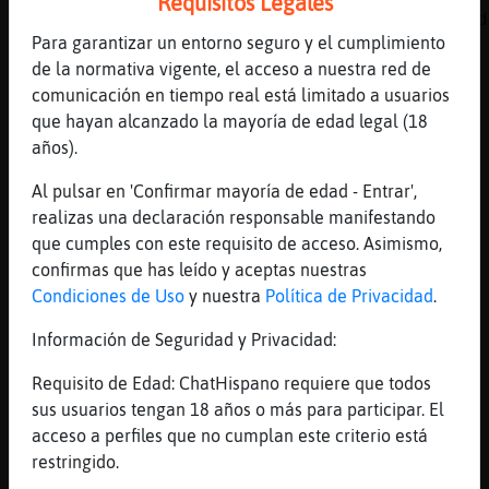
Requisitos Legales
y ahora gracias a la txapela que si no menud
Para garantizar un entorno seguro y el cumplimiento
resfriao
de la normativa vigente, el acceso a nuestra red de
[07:49]
Culebra\Fugaz
comunicación en tiempo real está limitado a usuarios
[CaballitoDeMar}Veloz] te la tire por un
que hayan alcanzado la mayoría de edad legal (18
barranco jajajajaja
años).
[07:49]
Lobo-Brillante
Al pulsar en 'Confirmar mayoría de edad - Entrar',
Rata}Elocuente donde andas que esta
realizas una declaración responsable manifestando
calladitaaaaaaaaa
que cumples con este requisito de acceso. Asimismo,
[07:49]
CaballitoDeMar}Veloz
confirmas que has leído y aceptas nuestras
y ademas tenia una cabra
Condiciones de Uso
y nuestra
Política de Privacidad
.
[07:49]
Culebra\Fugaz
Información de Seguridad y Privacidad:
[CaracolConPereza] jajaj gorrito de lana
[07:49]
Culebra\Fugaz
Requisito de Edad: ChatHispano requiere que todos
y que comia la cabra
sus usuarios tengan 18 años o más para participar. El
acceso a perfiles que no cumplan este criterio está
[07:49]
CaballitoDeMar}Veloz
restringido.
hierba