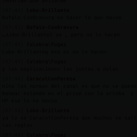
tendrian que avisarme
[07:43]
Lobo-Brillante
Bufalo-ConBravura no hacer lo que hacen
[07:43]
Bufalo-ConBravura
ٮLobo-BrillanteΙ ya , pero no lo hacen
[07:43]
Culebra\Fugaz
Lobo-Brillanteq eso es no lo hacen
[07:43]
Culebra\Fugaz
y las explicaciones las justas o nulas
[07:44]
CaracolConPereza
nina las normas del canal es que no se puede
banear estando en el prive con la arroba y 
HP ese lo ha hecho
[07:44]
Lobo-Brillante
ya lo se CaracolConPereza que muchos se salt
las reglas
[07:44]
Culebra\Fugaz