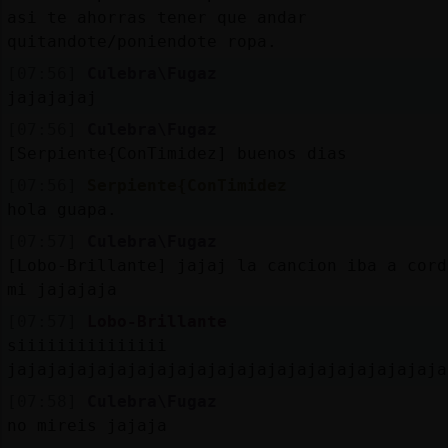
asi te ahorras tener que andar
quitandote/poniendote ropa.
[07:56]
Culebra\Fugaz
jajajajaj
[07:56]
Culebra\Fugaz
[Serpiente{ConTimidez] buenos dias
[07:56]
Serpiente{ConTimidez
hola guapa.
[07:57]
Culebra\Fugaz
[Lobo-Brillante] jajaj la cancion iba a cord
mi jajajaja
[07:57]
Lobo-Brillante
siiiiiiiiiiiiiii
jajajajajajajajajajajajajajajajajajajajajaja
[07:58]
Culebra\Fugaz
no mireis jajaja