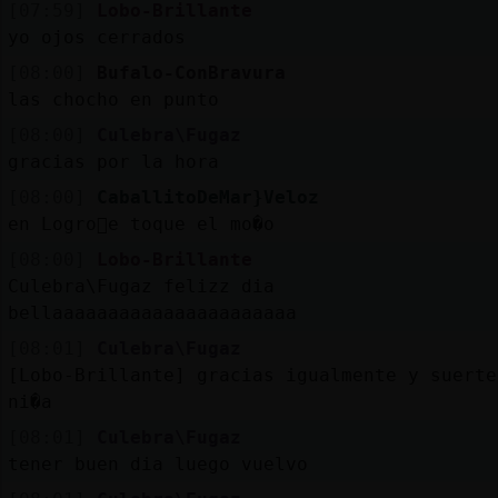
[07:59]
Lobo-Brillante
yo ojos cerrados
[08:00]
Bufalo-ConBravura
las chocho en punto
[08:00]
Culebra\Fugaz
gracias por la hora
[08:00]
CaballitoDeMar}Veloz
en Logro񯠬e toque el mo�o
[08:00]
Lobo-Brillante
Culebra\Fugaz felizz dia
bellaaaaaaaaaaaaaaaaaaaaaa
[08:01]
Culebra\Fugaz
[Lobo-Brillante] gracias igualmente y suerte
ni�a
[08:01]
Culebra\Fugaz
tener buen dia luego vuelvo