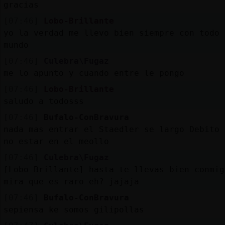
gracias
[07:46]
Lobo-Brillante
yo la verdad me llevo bien siempre con todo 
mundo
[07:46]
Culebra\Fugaz
me lo apunto y cuando entre le pongo
[07:46]
Lobo-Brillante
saludo a todosss
[07:46]
Bufalo-ConBravura
nada mas entrar el Staedler se largo Debito 
no estar en el meollo
[07:46]
Culebra\Fugaz
[Lobo-Brillante] hasta te llevas bien conmig
mira que es raro eh? jajaja
[07:46]
Bufalo-ConBravura
sepiensa ke somos gilipollas