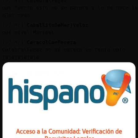
[07:47]
Culebra\Fugaz
que fuerte esto no se parece a lo de hace 16
a񯳠en nada
[07:48]
CaballitoDeMar}Veloz
que nivel MaribeL
[07:48]
CaracolConPereza
Culebra\Fugaz no se parece yo tenia pelo
jajajajajaja
[07:48]
Culebra\Fugaz
[CaracolConPereza] jajajajaja
[07:48]
CaballitoDeMar}Veloz
pos yo hace 16 a񯳠tenia una amoto
[07:48]
Lobo-Brillante
Dark_Boy buenos diaswapisimooo
[07:48]
Culebra\Fugaz
[Dark_Boy] nos diasssssssssssss
Acceso a la Comunidad: Verificación de
[07:49]
CaracolConPereza