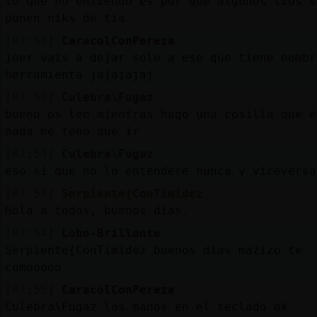
lo que no entiendo es por que algunos tios s
ponen niks de tia
[07:53]
CaracolConPereza
joer vais a dejar solo a ese que tiene nombr
herramienta jajajajaj
[07:53]
Culebra\Fugaz
bueno os leo mientras hago una cosilla que e
nada me teno que ir
[07:53]
Culebra\Fugaz
eso si que no lo entendere nunca y viceversa
[07:54]
Serpiente{ConTimidez
Hola a todos, buenos días.
[07:54]
Lobo-Brillante
Serpiente{ConTimidez buenos dias mazizo te
comooooo
[07:55]
CaracolConPereza
Culebra\Fugaz las manos en el teclado ok