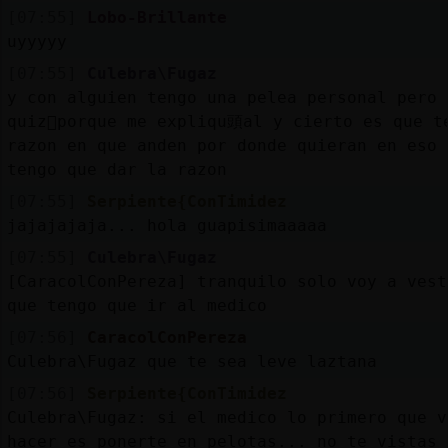
[07:55]
Lobo-Brillante
uyyyyy
[07:55]
Culebra\Fugaz
y con alguien tengo una pelea personal pero
quiz᳠porque me expliqu頭al y cierto es que t
razon en que anden por donde quieran en eso 
tengo que dar la razon
[07:55]
Serpiente{ConTimidez
jajajajaja... hola guapisimaaaaa
[07:55]
Culebra\Fugaz
[CaracolConPereza] tranquilo solo voy a vest
que tengo que ir al medico
[07:56]
CaracolConPereza
Culebra\Fugaz que te sea leve laztana
[07:56]
Serpiente{ConTimidez
Culebra\Fugaz: si el medico lo primero que v
hacer es ponerte en pelotas... no te vistas 