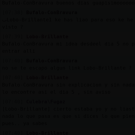
Mis
Bufalo-ConBravura buenos dias guapisimoooooo
blogs
[07:38]
Bufalo-ConBravura
ٮLobo-BrillanteΙ ke has liao para eso ke he
visto ?
[07:39]
Lobo-Brillante
Mis
Bufalo-ConBravura mi idea desdeel dia 5 no p
foros
entrar alli
[07:40]
Bufalo-ConBravura
no se te escapo algun link Lobo-Brillante ?
Registr
[07:40]
Lobo-Brillante
un
Bufalo-ConBravura sin explicacion y sin nada
canal
lo encontre asi el dia 5 , sin aviso
[07:40]
Culebra\Fugaz
[Lobo-Brillante] cierto estaba yo y no liast
Más
nada lo que pasa es que si dices lo que pien
gestion
pues.. ya sabes
[07:40]
Lobo-Brillante