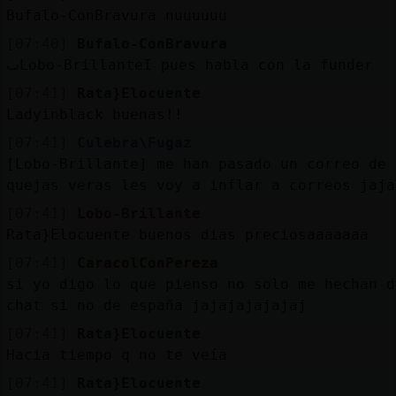
Bufalo-ConBravura nuuuuuu
[07:40]
Bufalo-ConBravura
ٮLobo-BrillanteΙ pues habla con la funder
[07:41]
Rata}Elocuente
Ladyinblack buenas!!
[07:41]
Culebra\Fugaz
[Lobo-Brillante] me han pasado un correo de
quejas veras les voy a inflar a correos jaja
[07:41]
Lobo-Brillante
Rata}Elocuente buenos dias preciosaaaaaaa
[07:41]
CaracolConPereza
si yo digo lo que pienso no solo me hechan d
chat si no de españa jajajajajajaj
[07:41]
Rata}Elocuente
Hacia tiempo q no te veía
[07:41]
Rata}Elocuente