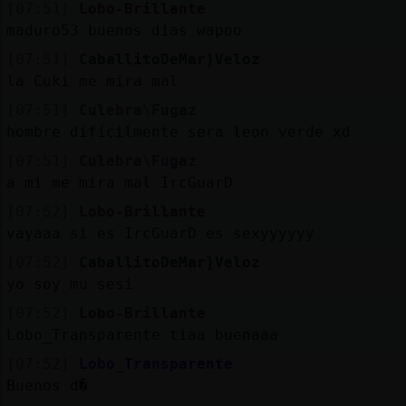
[07:51]
Lobo-Brillante
maduro53 buenos dias wapoo
[07:51]
CaballitoDeMar}Veloz
la Cuki me mira mal
[07:51]
Culebra\Fugaz
hombre dificilmente sera leon verde xd
[07:51]
Culebra\Fugaz
a mi me mira mal IrcGuarD
[07:52]
Lobo-Brillante
vayaaa si es IrcGuarD es sexyyyyyy
[07:52]
CaballitoDeMar}Veloz
yo soy mu sesi
[07:52]
Lobo-Brillante
Lobo_Transparente tiaa buenaaa
[07:52]
Lobo_Transparente
Buenos d�