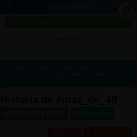
CHAT HISPANO
¡Chatea sin publicidad!
PUBLICIDAD
Iniciar
sesión
Portada
Historias
Canal #mas_de_40
2023-02-07
63e2f8a97ff95a79a06f5608
¡Chatea
sin
publici
Historia de #mas_de_40
07/02/2023 07:37
597 visitas
Crear
una
Reportar
Historia anterior
cuenta