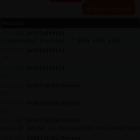
Historia siguiente
Mensaje
Reserva
[23:50]
Grillo}Feliz
alias
[reservado] Graciass !! plas plas plas
[23:50]
Grillo}Feliz
))
Actuali
[23:50]
Grillo}Feliz
contras
((
[23:50]
Ardilla\DelMonton
))
Actuali
[23:50]
Ardilla\DelMonton
IP
((
virtual
[23:50]
Ardilla\DelMonton
esto de perder la religion no está nada bien
[23:50]
Ardilla\DelMonton