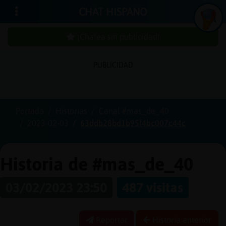
CHAT HISPANO
¡Chatea sin publicidad!
PUBLICIDAD
Iniciar
sesión
Portada
Historias
Canal #mas_de_40
2023-02-03
63ddb28bd1b95f4bc007c44c
¡Chatea
sin
publici
Historia de #mas_de_40
03/02/2023 23:50
487 visitas
Crear
una
Reportar
Historia anterior
cuenta