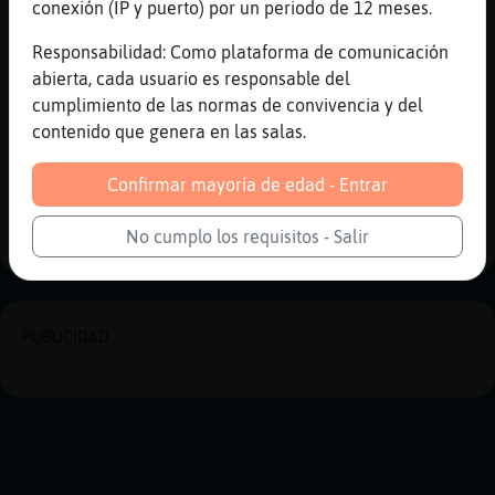
((
conexión (IP y puerto) por un periodo de 12 meses.
[23:53]
Serpiente\ConPereza
Responsabilidad: Como plataforma de comunicación
(((
abierta, cada usuario es responsable del
[23:53]
Serpiente\ConPereza
cumplimiento de las normas de convivencia y del
)))
contenido que genera en las salas.
Reportar
Historia anterior
Confirmar mayoría de edad - Entrar
Historia siguiente
No cumplo los requisitos - Salir
PUBLICIDAD