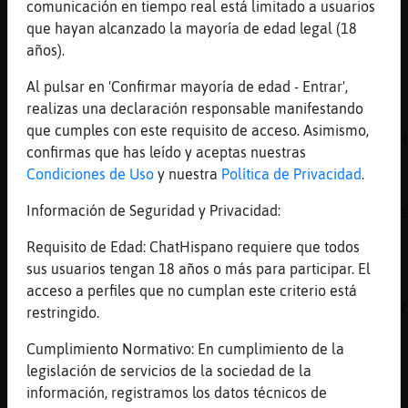
comunicación en tiempo real está limitado a usuarios
.oO HormigaFeroz Oo. re
que hayan alcanzado la mayoría de edad legal (18
[23:52]
HormigaFeroz
años).
Hola kiska41
Al pulsar en 'Confirmar mayoría de edad - Entrar',
[23:52]
Aguila-Debil
realizas una declaración responsable manifestando
Emitiendo: reservado Esc�chanos en la Web:
que cumples con este requisito de acceso. Asimismo,
https://chathispano.link/dOdPxW1y/Rxq0NwFSTM
confirmas que has leído y aceptas nuestras
[23:52]
Aguila-Debil
Condiciones de Uso
y nuestra
Política de Privacidad
.
Tambi鮠nos puedes escuchar en la Web:
Información de Seguridad y Privacidad:
https://chathispano.link/PWBcKEtap+yNVol2zme
[23:52]
Aguila-Debil
Requisito de Edad: ChatHispano requiere que todos
O a trav鳠de tu tel馯no m󶩬, tablet o
sus usuarios tengan 18 años o más para participar. El
reproductor:
acceso a perfiles que no cumplan este criterio está
https://chathispano.link/MM/9HJyBbiXo1mFVk2V
restringido.
[23:53]
Grillo}Feliz
Cumplimiento Normativo: En cumplimiento de la
))
legislación de servicios de la sociedad de la
[23:53]
Grillo}Feliz
información, registramos los datos técnicos de