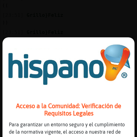
Mis
((
blogs
[23:51]
Grillo}Feliz
))
[23:51]
Grillo}Feliz
Mis
((
foros
[23:51]
Serpiente\ConPereza
.oO Yo45ytu Oo. 80
[23:51]
Grillo}Feliz
Registr
[xiska41] Hola.
un
[23:51]
Serpiente\ConPereza
canal
.oO xiska41 Oo. buenas
[23:51]
HormigaFeroz
Acceso a la Comunidad: Verificación de
Re Hola
Requisitos Legales
Más
[23:51]
Grillo}Feliz
gestion
Para garantizar un entorno seguro y el cumplimiento
[HormigaFeroz] Reeee
de la normativa vigente, el acceso a nuestra red de
[23:52]
Serpiente\ConPereza