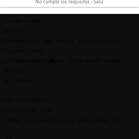
a no sepas
No cumplo los requisitos - Salir
yo no me caigo
a Jajaja
_Transparente] que suerte la tuya jajjaa
 el suelo cerca
׃7<{Rata_Transparente}>׏ yo tenia mucha ansia
a Jajaja
a ver avatar
o
clave la rodilla
 escalera del cine
a llamar la atencion y no sabia como xD
g