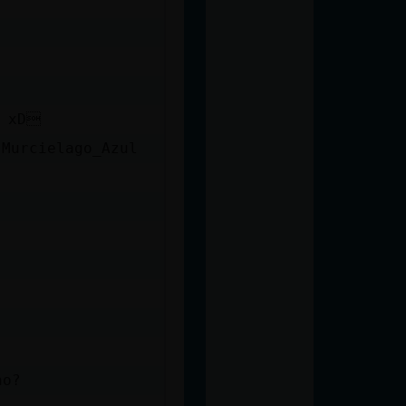
z xD
 Murcielago_Azul
no?