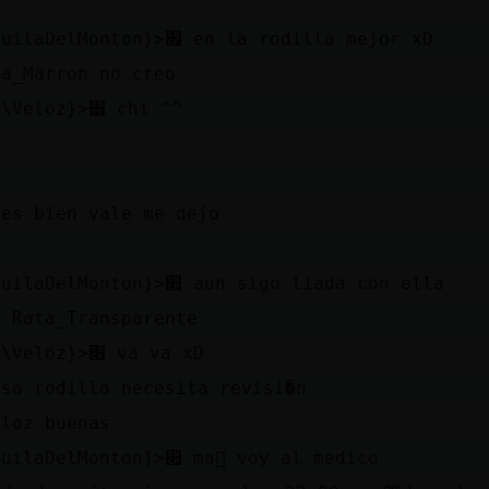
׃7<{AnguilaDelMonton}>׏ en la rodilla mejor xD
ra_Marron no creo
׃7<{Pez\Veloz}>׏ chi ^^
e
ces bien vale me dejo
׃7<{AnguilaDelMonton}>׏ aun sigo liada con ella
s Rata_Transparente
׃7<{Pez\Veloz}>׏ va va xD
esa rodilla necesita revisi�n
eloz buenas
׃7<{AnguilaDelMonton}>׏ ma񡮡 voy al medico