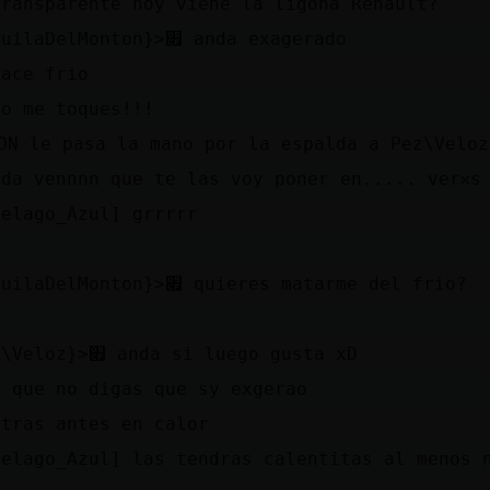
Transparente hoy viene la ligona Renault?
׃7<{AnguilaDelMonton}>׏ anda exagerado
hace frio
no me toques!!!
ON le pasa la mano por la espalda a Pez\Velo
nda vennnn que te las voy poner en..... verᳳs
ielago_Azul] grrrrr
a
׃7<{AnguilaDelMonton}>׏ quieres matarme del frio?
׃7<{Pez\Veloz}>׏ anda si luego gusta xD
a que no digas que sy exgerao
ntras antes en calor
ielago_Azul] las tendras calentitas al menos 