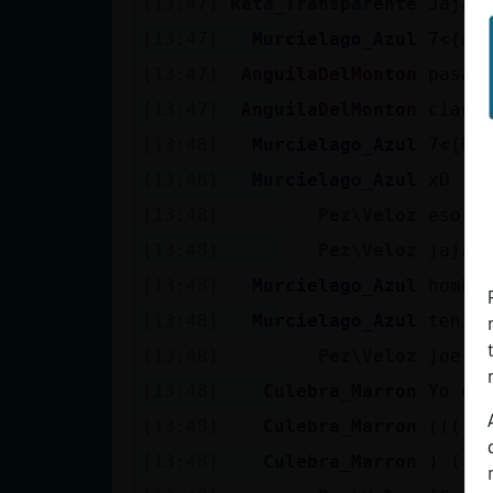
[13:47]
Rata_Transparente
Jajaj
[13:47]
Murcielago_Azul
[13:47]
AnguilaDelMonton
pasad
[13:47]
AnguilaDelMonton
ciaoo
[13:48]
Murcielago_Azul
[13:48]
Murcielago_Azul
xD
[13:48]
Pez\Veloz
eso e
[13:48]
Pez\Veloz
jajaj
[13:48]
Murcielago_Azul
hombr
[13:48]
Murcielago_Azul
tenia
[13:48]
Pez\Veloz
joerr
[13:48]
Culebra_Marron
Yo no
[13:48]
Culebra_Marron
((( q
[13:48]
Culebra_Marron
) (((