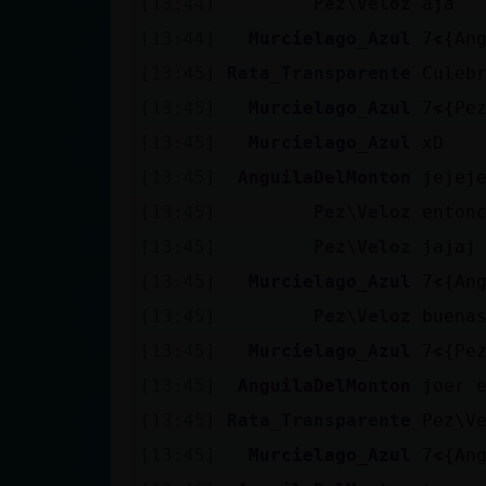
[13:44]
Pez\Veloz
aja
Mis blogs
[13:44]
Murcielago_Azul
[13:45]
Rata_Transparente
Culeb
Mis foros
[13:45]
Murcielago_Azul
[13:45]
Murcielago_Azul
xD
[13:45]
AnguilaDelMonton
jejej
Registrar
[13:45]
Pez\Veloz
enton
un canal
[13:45]
Pez\Veloz
jajaj
[13:45]
Murcielago_Azul
[13:45]
Pez\Veloz
buena
Más
[13:45]
Murcielago_Azul
gestiones
[13:45]
AnguilaDelMonton
joer 
[13:45]
Rata_Transparente
Pez\V
[13:45]
Murcielago_Azul