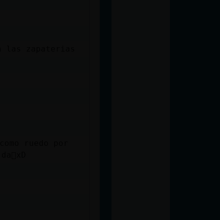
n las zapaterias
da񯿠xD