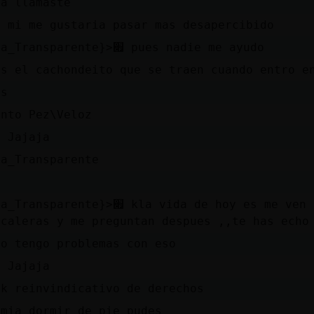
la llamaste
a mi me gustaria pasar mas desapercibido
׃7<{Rata_Transparente}>׏ pues nadie me ayudo
as el cachondeito que se traen cuando entro e
as
ento Pez\Veloz
a Jajaja
ta_Transparente
caleras y me preguntan despues ,,te has echo 
co tengo problemas con eso
a Jajaja
ck reinvindicativo de derechos
vmia dormir de pie pudes