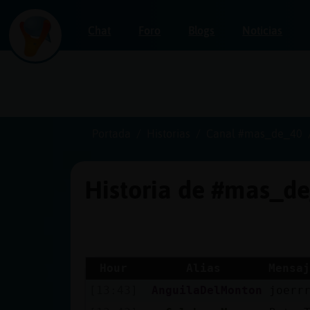
Chat
Foro
Blogs
Noticias
Iniciar
sesión
Portada
Historias
Canal #mas_de_40
Historia de #mas_d
¡Chatea
sin
publicidad!
Hour
Alias
Mensaj
[13:43]
AnguilaDelMonton
joerr
Crear
una