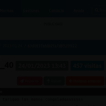
Bus
Normas
Gestiones
Contacto
Ayuda
PUBLICIDAD
2023-01-24
63d0839afd809a7d8920f412
e_40
24/01/2023 13:43
457 visitas
Reportar
Volver
Historia anterior
e
r tarigao las manos congeladasssssss