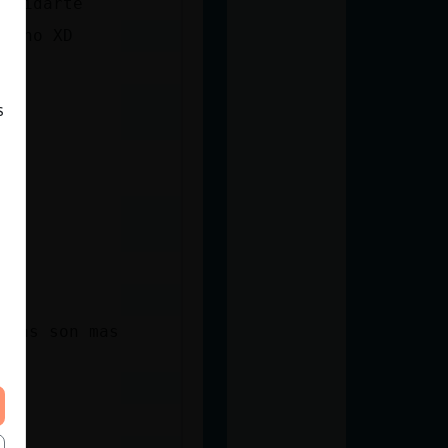
 cuidarte
ok no XD
s