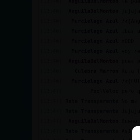
[13:46]
AnguilaDelMonton
te pu
[13:46]
AnguilaDelMonton
jajaj
[13:46]
Murcielago_Azul
[13:46]
Murcielago_Azul
ibas 
[13:46]
Murcielago_Azul
xDDD
[13:46]
Murcielago_Azul
voy r
[13:46]
AnguilaDelMonton
pues 
[13:46]
Culebra_Marron
Rata_
[13:46]
Murcielago_Azul
[13:47]
Pez\Veloz
pero 
[13:47]
Rata_Transparente
No ms
[13:47]
Rata_Transparente
Jajaj
[13:47]
AnguilaDelMonton
Bueno
[13:47]
Rata_Transparente
Asi q