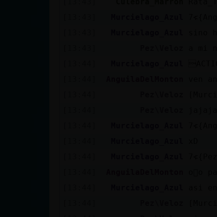
[13:43]
Culebra_Marron
Rata_
cuenta
[13:43]
Murcielago_Azul
[13:43]
Murcielago_Azul
sino 
[13:43]
Pez\Veloz
a mi 
Reservar
[13:44]
Murcielago_Azul
ACTI
alias
[13:44]
AnguilaDelMonton
ven a
[13:44]
Pez\Veloz
[Murc
Actualizar
[13:44]
Pez\Veloz
jajaj
contraseña
[13:44]
Murcielago_Azul
[13:44]
Murcielago_Azul
xD
[13:44]
Murcielago_Azul
Actualizar
[13:44]
AnguilaDelMonton
o񯯯o p
IP virtual
[13:44]
Murcielago_Azul
asi e
[13:44]
Pez\Veloz
[Murc