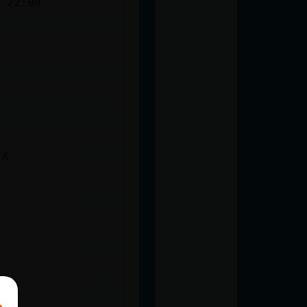
 22:00
:X