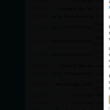
[13:48]
Pez\Veloz
[Cule
[13:49]
Culebra_Marron
(( an
[13:49]
Rata_Transparente
Yo co
Emiti
[13:49]
Anguila{Brillante
https
Tambi
[13:49]
Anguila{Brillante
https
O a t
[13:49]
Anguila{Brillante
https
[13:49]
Culebra_Marron
Jaaaa
[13:49]
Rata_Transparente
Jajaj
׃7<{Pez\Veloz}>׏ el ser alta es lo que tiene las caidas son mas
[13:49]
Murcielago_Azul
grand
[13:49]
Pez\Veloz
[Murc
[13:49]
Pez\Veloz
jajaj