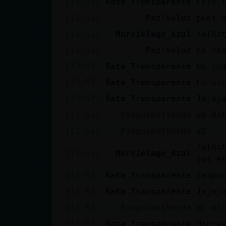
[13:51]
Rata_Transparente
Fijo 
[13:51]
Pez\Veloz
pues 
[13:51]
Murcielago_Azul
[13:51]
Pez\Veloz
no ve
[13:51]
Rata_Transparente
No jo
[13:52]
Rata_Transparente
Lo si
[13:52]
Rata_Transparente
Jajaj
[13:52]
Pinguino{Verde
ea Ra
[13:52]
Pinguino{Verde
xD
׃7<{Rata_Transparente}>׏ kla vida de hoy es me ven como ruedo por
[13:52]
Murcielago_Azul
las es
[13:52]
Rata_Transparente
Tampo
[13:52]
Rata_Transparente
Jajaj
[13:52]
Pinguino{Verde
mi ni
[13:52]
Rata_Transparente
Madre