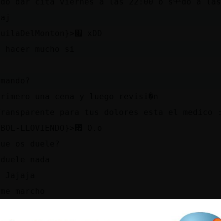
edo dar cita viernes a las 22:00 o sᢡdo a las
aaj
׃7<{AnguilaDelMonton}>׏ xDD
a hacer mucho si
emando?
primero una cena y luego revisi�n
Transparente para tus dolores esta el medico 
׃7<{FUTBOL-LLOVIENDO}>׏ O.o
que os duele?
 duele nada
a Jajaja
 me marcho
ue mira wena estoy