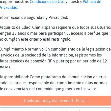
bra_Marron] tu es que a tu edad ya tienes que
aceptas nuestras
Condiciones de Uso
y nuestra
Política de
Privacidad
.
tes de 3 unas volver�por tu col᧥no darktower 
n mi medico ya tengo suficiente
Información de Seguridad y Privacidad:
endo: Automᴩco Esc�chanos en la Web:
Requisito de Edad: ChatHispano requiere que todos sus usuario
://chathispano.link/dOdPxW1y/Rxq0NwFSTMBRA
tengan 18 años o más para participar. El acceso a perfiles que
鮠nos puedes escuchar en la Web:
no cumplan este criterio está restringido.
://chathispano.link/PWBcKEtap+yNVol2zmeUnA
Cumplimiento Normativo: En cumplimiento de la legislación de
rav鳠de tu tel馯no m󶩬, tablet o reproductor:
servicios de la sociedad de la información, registramos los
://chathispano.link/MM/9HJyBbiXo1mFVk2VPpw
datos técnicos de conexión (IP y puerto) por un periodo de 12
a
meses.
a Jajaja
Responsabilidad: Como plataforma de comunicación abierta,
cada usuario es responsable del cumplimiento de las normas
es xD
de convivencia y del contenido que genera en las salas.
ielago_Azul] que me vas a contar!!
Confirmar mayoría de edad - Entrar
a