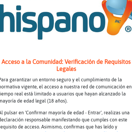
a Jajaja
׃7<{AnguilaDelMonton}>׏ hasta otra
 buena tardeeee
o
׃7<{Pez\Veloz}>׏ a mi una rodilla
so aqui estais todas wenas y nosotros bien de
Acceso a la Comunidad: Verificación de Requisitos
a
Legales
e yo me cai hace 3 semanas
Para garantizar un entorno seguro y el cumplimiento de la
 ganas de rezar
normativa vigente, el acceso a nuestra red de comunicación en
tiempo real está limitado a usuarios que hayan alcanzado la
mayoría de edad legal (18 años).
 estoy buena tengo artritis re�nas y dem᳠xd
Al pulsar en 'Confirmar mayoría de edad - Entrar', realizas una
ue linda canci�n
declaración responsable manifestando que cumples con este
requisito de acceso. Asimismo, confirmas que has leído y