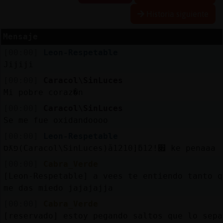
Historia siguiente
Mensaje
Reserva
[00:00]
Leon-Respetable
alias
Jijiji
[00:00]
Caracol\SinLuces
Mi pobre coraz�n
Actuali
[00:00]
Caracol\SinLuces
contras
Se me fue oxidandoooo
[00:00]
Leon-Respetable
סƛפ(Caracol\SinLuces)ă12׃10]ƃ12!׏ ke penaaa
Actuali
[00:00]
Cabra_Verde
IP
[Leon-Respetable] a vees te entiendo tanto q
virtual
me das miedo jajajajja
[00:00]
Cabra_Verde
[reservado] estoy pegando saltos que lo sepa