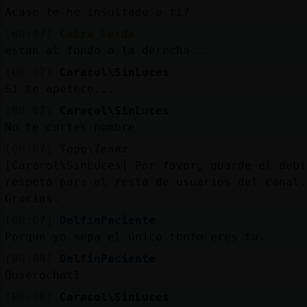
Acaso te he insultado a ti?
[00:07]
Cabra_Verde
estan al fondo a la derecha...
[00:07]
Caracol\SinLuces
Si te apetece...
[00:07]
Caracol\SinLuces
No te cortes hombre
[00:07]
Topo\Tenaz
[Caracol\SinLuces] Por favor, guarde el debi
respeto para el resto de usuarios del canal.
Gracias.
[00:07]
DelfinPaciente
Porque yo sepa el único tonto eres tu
[00:08]
DelfinPaciente
Quierochat1
[00:08]
Caracol\SinLuces