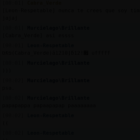
[00:01]
Cabra_Verde
[Leon-Respetable] nunca te crees que soy tim
jajaj
[00:01]
Murcielago\Brillante
[Cabra_Verde] asi essss
[00:01]
Leon-Respetable
סƛפ(Cabra_Verde)ă12׃10]ƃ12!׏ ufffff
[00:01]
Murcielago\Brillante
)))
[00:02]
Murcielago\Brillante
psa.
[00:02]
Murcielago\Brillante
papapappa papaapapap paaaaaaaa
[00:02]
Leon-Respetable
((
[00:02]
Leon-Respetable