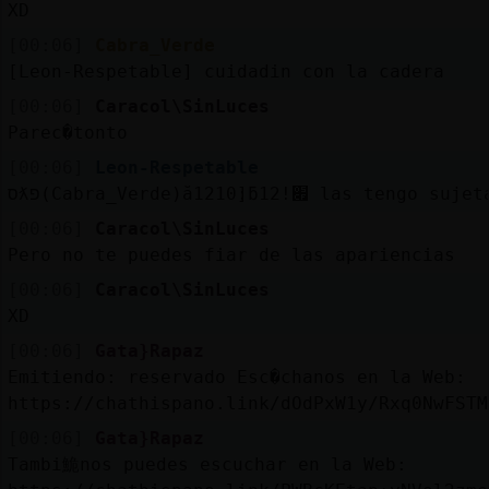
XD
[00:06]
Cabra_Verde
[Leon-Respetable] cuidadin con la cadera
[00:06]
Caracol\SinLuces
Parec�tonto
[00:06]
Leon-Respetable
סƛפ(Cabra_Verde)ă12׃10]ƃ12!׏ las tengo s
[00:06]
Caracol\SinLuces
Pero no te puedes fiar de las apariencias
[00:06]
Caracol\SinLuces
XD
[00:06]
Gata}Rapaz
Emitiendo: reservado Esc�chanos en la Web:
https://chathispano.link/dOdPxW1y/Rxq0NwFSTM
[00:06]
Gata}Rapaz
Tambi鮠nos puedes escuchar en la Web: