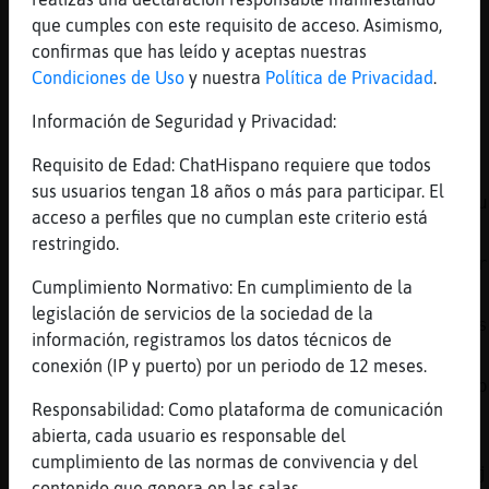
que cumples con este requisito de acceso. Asimismo,
[00:04]
Murcielago\Brillante
confirmas que has leído y aceptas nuestras
[Topo_Debil] ciao muaaa
Condiciones de Uso
y nuestra
Política de Privacidad
.
[00:04]
Cabra_Verde
y acdc es mi dios (despues de led zeppelin)
Información de Seguridad y Privacidad:
jaja
Requisito de Edad: ChatHispano requiere que todos
[00:04]
Murcielago\Brillante
sus usuarios tengan 18 años o más para participar. El
[reservado] entandada de escucharte guapo mu
acceso a perfiles que no cumplan este criterio está
[00:05]
Cabra_Verde
restringido.
[Murcielago\Brillante] a descansar un placer
Cumplimiento Normativo: En cumplimiento de la
[00:05]
Murcielago\Brillante
legislación de servicios de la sociedad de la
[Cabra_Verde] kuidadin con esos saltosssssss
información, registramos los datos técnicos de
[00:05]
Murcielago\Brillante
conexión (IP y puerto) por un periodo de 12 meses.
[Cabra_Verde] graciass el placer siempre mio
Responsabilidad: Como plataforma de comunicación
besikos
abierta, cada usuario es responsable del
[00:05]
Cabra_Verde
cumplimiento de las normas de convivencia y del
[Murcielago\Brillante] solo saltos de cama j
contenido que genera en las salas.