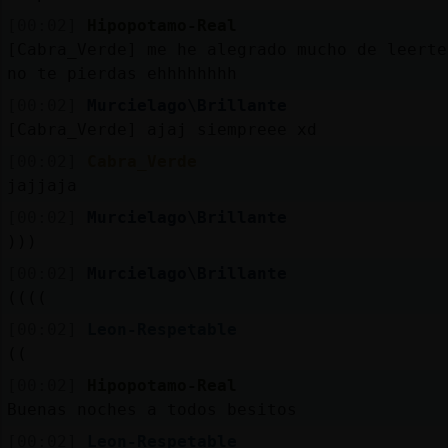
[00:02]
Hipopotamo-Real
[Cabra_Verde] me he alegrado mucho de leerte
no te pierdas ehhhhhhhh
[00:02]
Murcielago\Brillante
[Cabra_Verde] ajaj siempreee xd
[00:02]
Cabra_Verde
jajjaja
[00:02]
Murcielago\Brillante
)))
[00:02]
Murcielago\Brillante
((((
[00:02]
Leon-Respetable
((
[00:02]
Hipopotamo-Real
Buenas noches a todos besitos
[00:02]
Leon-Respetable