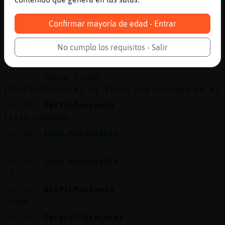
[00:05]
DelfinPaciente
Aquí ninguna habla en privado
Confirmar mayoría de edad - Entrar
[00:05]
Murcielago\Brillante
No cumplo los requisitos - Salir
[Cabra_Verde] jaja los mejoress
jjaaaaaaaaaaaaaaaa
[00:05]
Cabra_Verde
[DelfinPaciente] si tiene una hermana pa mi
[00:05]
DelfinPaciente
Están casadas
[00:06]
Leon-Respetable
((
[00:06]
Leon-Respetable
))
[00:06]
DelfinPaciente
Todas
[00:06]
Caracol\SinLuces