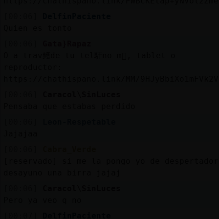
https://chathispano.link/PWBcKEtap+yNVol2zme
[00:06]
DelfinPaciente
Quien es tonto
[00:06]
Gata}Rapaz
O a trav鳠de tu tel馯no m󶩬, tablet o
reproductor:
https://chathispano.link/MM/9HJyBbiXo1mFVk2V
[00:06]
Caracol\SinLuces
Pensaba que estabas perdido
[00:06]
Leon-Respetable
Jajajaa
[00:06]
Cabra_Verde
[reservado] si me la pongo yo de despertador
desayuno una birra jajaj
[00:06]
Caracol\SinLuces
Pero ya veo q no
[00:07]
DelfinPaciente