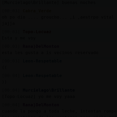
[Murcielago\Brillante] buenas noches
[00:03]
Cabra_Verde
oh po dio .... groucho... ,i ,aestrpo vital
jajja
[00:03]
Topo-Locuaz
Esta y me voy
[00:03]
Rana}DelMonton
esta les gusta a is vecinos reservado
[00:03]
Leon-Respetable
((
[00:04]
Leon-Respetable
))
[00:04]
Murcielago\Brillante
[Topo-Locuaz] yo me voy yaaa
[00:04]
Rana}DelMonton
cuando la pongo a toda leche, intentan rompe