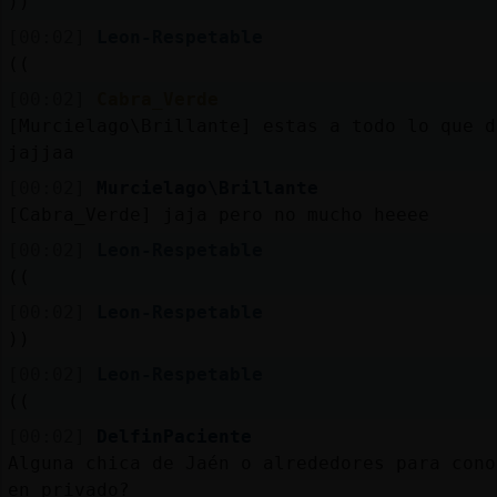
))
[00:02]
Leon-Respetable
((
[00:02]
Cabra_Verde
[Murcielago\Brillante] estas a todo lo que d
jajjaa
[00:02]
Murcielago\Brillante
[Cabra_Verde] jaja pero no mucho heeee
[00:02]
Leon-Respetable
((
[00:02]
Leon-Respetable
))
[00:02]
Leon-Respetable
((
[00:02]
DelfinPaciente
Alguna chica de Jaén o alrededores para cono
en privado?