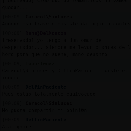
[reservado] creo que de romanticos no vamos 
quedar...
[00:09]
Caracol\SinLuces
Aunque esa frase q pusiste da lugar a confus
[00:09]
Rana}DelMonton
[reservado] yo tengo a don omar de
despertador... siempre me levanto antes de l
hora para que no suene, mano desanto
[00:09]
Topo\Tenaz
Caracol\SinLuces y DelfinPaciente existe el
ignore
[00:09]
DelfinPaciente
Pues estás totalmente equivocado
[00:09]
Caracol\SinLuces
Me gusta compartir mi opini�n
[00:09]
DelfinPaciente
Ala ignore