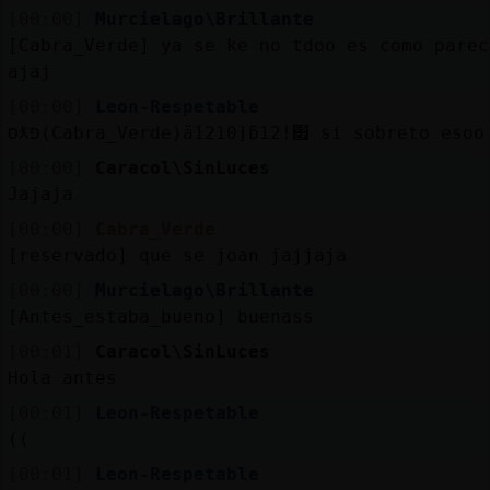
Mis
[00:00]
Murcielago\Brillante
blogs
[Cabra_Verde] ya se ke no tdoo es como parec
ajaj
[00:00]
Leon-Respetable
סƛפ(Cabra_Verde)ă12׃10]ƃ12!׏ si sobreto esoo
Mis
foros
[00:00]
Caracol\SinLuces
Jajaja
[00:00]
Cabra_Verde
[reservado] que se joan jajjaja
Registr
un
[00:00]
Murcielago\Brillante
canal
[Antes_estaba_bueno] buenass
[00:01]
Caracol\SinLuces
Hola antes
[00:01]
Leon-Respetable
Más
((
gestion
[00:01]
Leon-Respetable