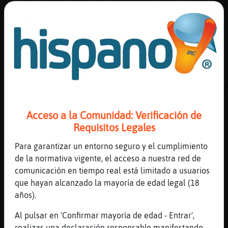
los cristales de las ventanas para oirla mej
[00:04]
Cabra_Verde
dedazos,,,,, groucho mi guia vital....
[00:04]
Topo-Locuaz
[Murcielago\Brillante] que descanses
[00:04]
Murcielago\Brillante
ciaoo a todosssssssss buen finde y ser bueno
malosssssssssssssssss
Acceso a la Comunidad: Verificación de
[00:04]
Murcielago\Brillante
Requisitos Legales
[Topo-Locuaz] gracias
[00:04]
Leon-Respetable
Para garantizar un entorno seguro y el cumplimiento
סƛפ(Murcielago\Brillante)ă12׃10]ƃ12!׏
de la normativa vigente, el acceso a nuestra red de
aiosssssssssssssssssss
comunicación en tiempo real está limitado a usuarios
que hayan alcanzado la mayoría de edad legal (18
[00:04]
Topo_Debil
años).
chao Murcielago\Brillante
[00:04]
Murcielago\Brillante
Al pulsar en 'Confirmar mayoría de edad - Entrar',
[Leon-Respetable] ciao muaaaaaaaaaaaa
realizas una declaración responsable manifestando