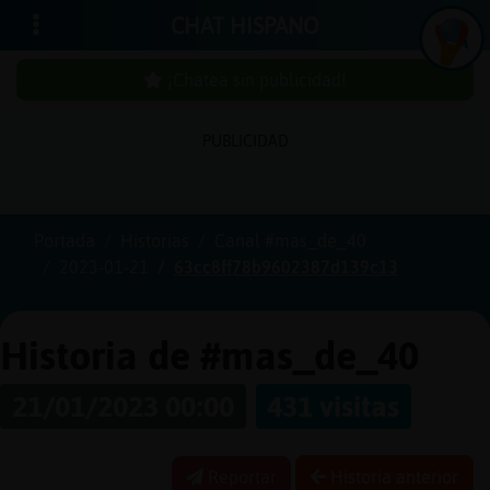
CHAT HISPANO
¡Chatea sin publicidad!
PUBLICIDAD
Iniciar
sesión
Portada
Historias
Canal #mas_de_40
2023-01-21
63cc8ff78b9602387d139c13
¡Chatea
sin
publici
Historia de #mas_de_40
21/01/2023 00:00
431 visitas
Crear
una
Reportar
Historia anterior
cuenta