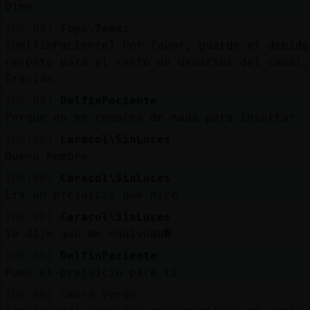
Dime
[00:08]
Topo\Tenaz
[DelfinPaciente] Por favor, guarde el debido
respeto para el resto de usuarios del canal.
Gracias.
[00:08]
DelfinPaciente
Porque no me conoces de nada para insultar
[00:08]
Caracol\SinLuces
Bueno hombre
[00:08]
Caracol\SinLuces
Era un prejuicio que hice
[00:08]
Caracol\SinLuces
Ya dije que me equivoqu�
[00:08]
DelfinPaciente
Pues el prejuicio para ti
[00:08]
Cabra_Verde