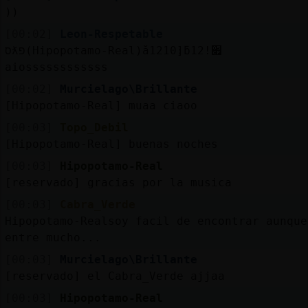
))
[00:02]
Leon-Respetable
סƛפ(Hipopotamo-Real)ă12׃10]ƃ12!׏
aiossssssssssss
[00:02]
Murcielago\Brillante
[Hipopotamo-Real] muaa ciaoo
[00:03]
Topo_Debil
[Hipopotamo-Real] buenas noches
[00:03]
Hipopotamo-Real
[reservado] gracias por la musica
[00:03]
Cabra_Verde
Hipopotamo-Realsoy facil de encontrar aunque
entre mucho...
[00:03]
Murcielago\Brillante
[reservado] el Cabra_Verde ajjaa
[00:03]
Hipopotamo-Real