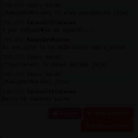
[00:09]
Cabra_Verde
[Rana}DelMonton] tu eres masoquista jajaj
[00:09]
Caracol\SinLuces
Y por qu頨abr�yo de ignorar...
[00:09]
Rana}DelMonton
en dos a񯳠no lo he oido nunca Cabra_Verde
[00:10]
Cabra_Verde
[Topo\Tenaz] tu dales palike jajaj
[00:10]
Cabra_Verde
[Rana}DelMonton] jajaj
[00:10]
Caracol\SinLuces
Marty no cambias macho
Reportar
Historia anterior
Historia siguiente