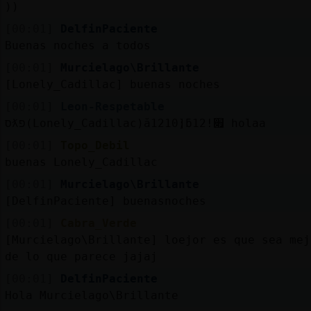
))
[00:01]
DelfinPaciente
Buenas noches a todos
[00:01]
Murcielago\Brillante
[Lonely_Cadillac] buenas noches
[00:01]
Leon-Respetable
סƛפ(Lonely_Cadillac)ă12׃10]ƃ12!׏ holaa
[00:01]
Topo_Debil
buenas Lonely_Cadillac
[00:01]
Murcielago\Brillante
[DelfinPaciente] buenasnoches
[00:01]
Cabra_Verde
[Murcielago\Brillante] loejor es que sea mej
de lo que parece jajaj
[00:01]
DelfinPaciente
Hola Murcielago\Brillante