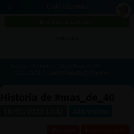
CHAT HISPANO
¡Chatea sin publicidad!
PUBLICIDAD
Iniciar
sesión
Portada
Historias
Canal #mas_de_40
2023-01-18
63c89874a8df1d73f73ebf9a
¡Chatea
sin
publici
Historia de #mas_de_40
18/01/2023 17:42
410 visitas
Crear
una
Reportar
Historia anterior
cuenta