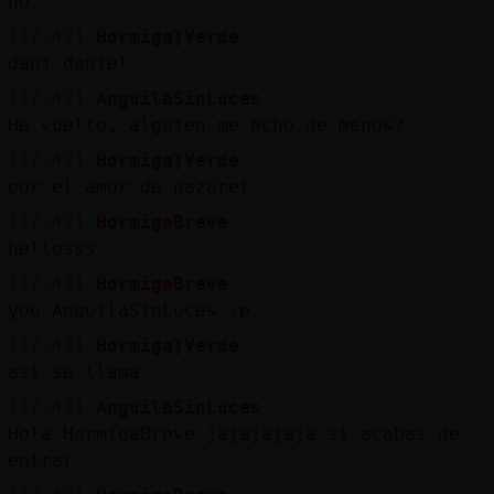
no
Mis
blogs
[17:42]
Hormiga}Verde
dani daniel
[17:42]
AnguilaSinLuces
He vuelto, alguien me echo de menos?
Mis
[17:42]
Hormiga}Verde
foros
por el amor de nazaret
[17:42]
HormigaBreve
hellosss
Registr
[17:43]
HormigaBreve
un
yoo AnguilaSinLuces :p
canal
[17:43]
Hormiga}Verde
asi se llama
[17:43]
AnguilaSinLuces
Más
Hola HormigaBreve jajajajaja si acabas de
gestion
entrar