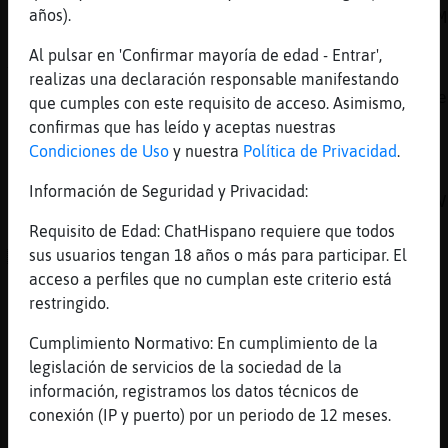
años).
https://chathispano.link/dOdPxW1y/Rxq0NwFSTM
[17:45]
Oveja\Brillante
Al pulsar en 'Confirmar mayoría de edad - Entrar',
Tambi鮠nos puedes escuchar en la Web:
realizas una declaración responsable manifestando
https://chathispano.link/PWBcKEtap+yNVol2zme
que cumples con este requisito de acceso. Asimismo,
confirmas que has leído y aceptas nuestras
[17:45]
Oveja\Brillante
Condiciones de Uso
y nuestra
Política de Privacidad
.
O a trav鳠de tu tel馯no m󶩬, tablet o
reproductor:
Información de Seguridad y Privacidad:
https://chathispano.link/MM/9HJyBbiXo1mFVk2V
Requisito de Edad: ChatHispano requiere que todos
[17:46]
AnguilaSinLuces
sus usuarios tengan 18 años o más para participar. El
ACTION sé fuma un cigarro
acceso a perfiles que no cumplan este criterio está
[17:46]
PajaroConInquietud
restringido.
[AnguilaSinLuces] grrrr
Cumplimiento Normativo: En cumplimiento de la
[17:46]
AnguilaSinLuces
legislación de servicios de la sociedad de la
PajaroConInquietud que calladita xD
información, registramos los datos técnicos de
[17:46]
AnguilaSinLuces
conexión (IP y puerto) por un periodo de 12 meses.
Sabía yo