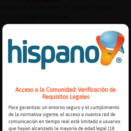
[17:43]
HormigaBreve
AnguilaSinLuces pero te conozco jajaja
[17:43]
AnguilaSinLuces
Jajajajaja
[17:44]
HormigaBreve
AnguilaSinLuces vengo de chuche y no de
gala,jajaja
[17:44]
AnguilaSinLuces
Jajajajaja HormigaBreve muackssssssss
[17:45]
HormigaBreve
AnguilaSinLuces muakkkkk bonito
Acceso a la Comunidad: Verificación de
[17:45]
AnguilaSinLuces
Requisitos Legales
Aupa nazaret
[17:45]
HormigaBreve
Para garantizar un entorno seguro y el cumplimiento
nazaret buenas tarde
de la normativa vigente, el acceso a nuestra red de
comunicación en tiempo real está limitado a usuarios
[17:45]
Oveja\Brillante
que hayan alcanzado la mayoría de edad legal (18
Emitiendo: Hormiga}Verde Esc�chanos en la We