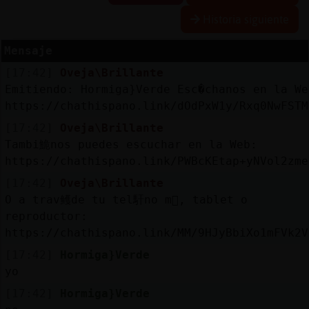
Historia siguiente
Mensaje
Reserva
[17:42]
Oveja\Brillante
alias
Emitiendo: Hormiga}Verde Esc�chanos en la We
https://chathispano.link/dOdPxW1y/Rxq0NwFSTM
[17:42]
Oveja\Brillante
Actuali
Tambi鮠nos puedes escuchar en la Web:
contras
https://chathispano.link/PWBcKEtap+yNVol2zme
[17:42]
Oveja\Brillante
O a trav鳠de tu tel馯no m󶩬, tablet o
reproductor:
Actuali
https://chathispano.link/MM/9HJyBbiXo1mFVk2V
IP
virtual
[17:42]
Hormiga}Verde
yo
[17:42]
Hormiga}Verde