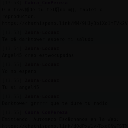
Mis
[13:53]
Cabra_ConPereza
blogs
O a trav鳠de tu tel馯no m󶩬, tablet o
reproductor:
https://chathispano.link/MM/9HJyBbiXo1mFVk2V
[13:53]
Zebra-Locuaz
Mis
Te o� darktower espero mi saludo
foros
[13:54]
Zebra-Locuaz
Angel45 creo estᮠocupadas
[13:55]
Zebra-Locuaz
Registr
Yo no espero
un
[13:55]
Zebra-Locuaz
canal
Tu si angel45
[13:55]
Zebra-Locuaz
Darktower grrrrr que te dure tu radio
Más
[13:55]
Cabra_ConPereza
gestion
Emitiendo: Automᴩco Esc�chanos en la Web:
https://chathispano.link/dOdPxW1y/Rxq0NwFSTM