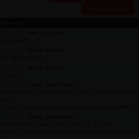
Historia siguiente
Mensaje
Reserva
[13:52]
Zebra-Locuaz
alias
Darktower :O
[13:52]
Zebra-Locuaz
Hi demolition
Actuali
[13:52]
Zebra-Locuaz
contras
!radio
[13:53]
Cabra_ConPereza
Emitiendo: EstrellaDeMar_Agil Esc�chanos en 
Actuali
Web:
IP
https://chathispano.link/dOdPxW1y/Rxq0NwFSTM
virtual
[13:53]
Cabra_ConPereza
Tambi鮠nos puedes escuchar en la Web:
https://chathispano.link/PWBcKEtap+yNVol2zme