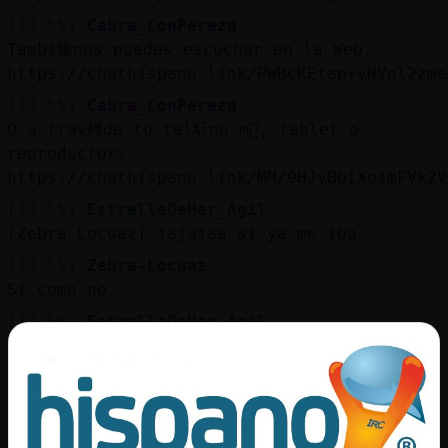
[13:55]
Cabra_ConPereza
Tambi鮠nos puedes escuchar en la Web:
https://chathispano.link/PWBcKEtap+yNVol2zme
[13:55]
Cabra_ConPereza
O a trav鳠de tu tel馯no m󶩬, tablet o
reproductor:
https://chathispano.link/MM/9HJyBbiXo1mFVk2V
[13:55]
EstrellaDeMar_Agil
[Zebra-Locuaz] jajajaa si ya me iba
[13:55]
Zebra-Locuaz
Si como no
[13:56]
EstrellaDeMar_Agil
voy a hacerme algo de comer
[13:56]
Zebra-Locuaz
Darktower que sean para 2 xD
[13:56]
EstrellaDeMar_Agil