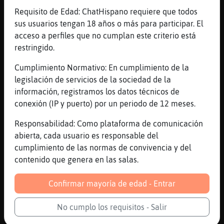
Darktower no conoces?
Requisito de Edad: ChatHispano requiere que todos
[13:57]
EstrellaDeMar_Agil
sus usuarios tengan 18 años o más para participar. El
[Zebra-Locuaz] con ese nombre no
acceso a perfiles que no cumplan este criterio está
restringido.
[13:57]
Zebra-Locuaz
Darktower es un postre de Per� leche asada
Cumplimiento Normativo: En cumplimiento de la
[13:57]
Zebra-Locuaz
legislación de servicios de la sociedad de la
Googlea
información, registramos los datos técnicos de
conexión (IP y puerto) por un periodo de 12 meses.
[13:57]
EstrellaDeMar_Agil
ahm vale
Responsabilidad: Como plataforma de comunicación
[13:58]
EstrellaDeMar_Agil
abierta, cada usuario es responsable del
lo tendre en cuenta
cumplimiento de las normas de convivencia y del
contenido que genera en las salas.
[13:58]
EstrellaDeMar_Agil
jajaja
Confirmar mayoría de edad - Entrar
[13:58]
EstrellaDeMar_Agil
salgo!!!
No cumplo los requisitos - Salir
[13:58]
EstrellaDeMar_Agil