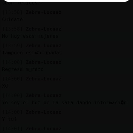
sean felices!!
[13:58]
Zebra-Locuaz
Cuidate
[13:58]
Zebra-Locuaz
No hay esas mujeres
[13:59]
Zebra-Locuaz
Tampoco estᮠocupadas
[14:00]
Zebra-Locuaz
Regresa m᳠rato
[14:00]
Zebra-Locuaz
Xd
[14:00]
Zebra-Locuaz
Yo soy el bot de la sala dando informaci�n
[14:00]
Zebra-Locuaz
Y tu?
[14:01]
Zebra-Locuaz