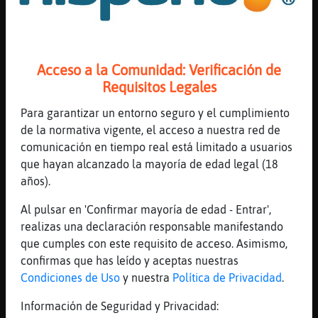
vas a veenir?
[13:56]
EstrellaDeMar_Agil
corre corre
Acceso a la Comunidad: Verificación de
[13:56]
EstrellaDeMar_Agil
Requisitos Legales
que se enfria jaja
[13:56]
Zebra-Locuaz
Para garantizar un entorno seguro y el cumplimiento
Darktower si claro, yo llevo postre
de la normativa vigente, el acceso a nuestra red de
comunicación en tiempo real está limitado a usuarios
[13:56]
EstrellaDeMar_Agil
que hayan alcanzado la mayoría de edad legal (18
que bienn
años).
[13:57]
Zebra-Locuaz
Darktower te llevo una leche asada muy rica
Al pulsar en 'Confirmar mayoría de edad - Entrar',
realizas una declaración responsable manifestando
[13:57]
EstrellaDeMar_Agil
que cumples con este requisito de acceso. Asimismo,
siempre me gusta dejar hueco para el postre
confirmas que has leído y aceptas nuestras
[13:57]
EstrellaDeMar_Agil
Condiciones de Uso
y nuestra
Política de Privacidad
.
asada?
Información de Seguridad y Privacidad:
[13:57]
Zebra-Locuaz