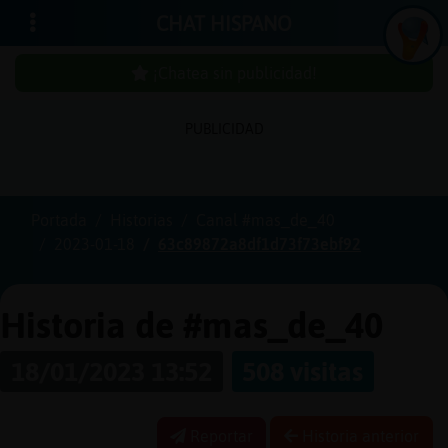
CHAT HISPANO
¡Chatea sin publicidad!
PUBLICIDAD
Iniciar
sesión
Portada
Historias
Canal #mas_de_40
2023-01-18
63c89872a8df1d73f73ebf92
¡Chatea
sin
publici
Historia de #mas_de_40
18/01/2023 13:52
508 visitas
Crear
una
Reportar
Historia anterior
cuenta