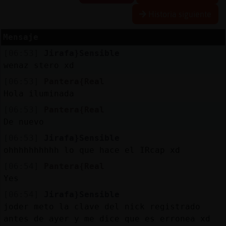
Historia siguiente
Mensaje
Reserva
[06:53]
Jirafa}Sensible
alias
wenaz stero xd
[06:53]
Pantera{Real
Hola iluminada
Actuali
[06:53]
Pantera{Real
contras
De nuevo
[06:53]
Jirafa}Sensible
ohhhhhhhhhh lo que hace el IRcap xd
Actuali
[06:54]
Pantera{Real
IP
Yes
virtual
[06:54]
Jirafa}Sensible
joder meto la clave del nick registrado
antes de ayer y me dice que es erronea xd