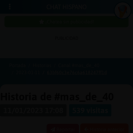
CHAT HISPANO
¡Chatea sin publicidad!
PUBLICIDAD
Iniciar
sesión
Portada
Historias
Canal #mas_de_40
2023-01-11
63bf60c3e76c6a618247ff1d
¡Chatea
sin
publici
Historia de #mas_de_40
11/01/2023 17:08
539 visitas
Crear
una
Reportar
Historia anterior
cuenta