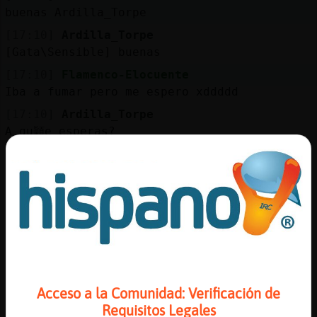
Mis
buenas Ardilla_Torpe
blogs
[17:10]
Ardilla_Torpe
[Gata\Sensible] buenas
[17:10]
Flamenco-Elocuente
Mis
Iba a fumar pero me espero xddddd
foros
[17:10]
Ardilla_Torpe
A qu頴e esperas?
[17:10]
Libelula{ConPereza
Registr
buenas tardes a tod@s
un
[17:10]
Ardilla_Torpe
canal
[Libelula{ConPereza] buenas
[17:11]
Ardilla_Torpe
[marko50] hola
Más
[17:11]
Libelula{ConPereza
gestion
[Ardilla_Torpe] buenas tardes :)
Acceso a la Comunidad: Verificación de
Requisitos Legales
[17:11]
Flamenco-Elocuente