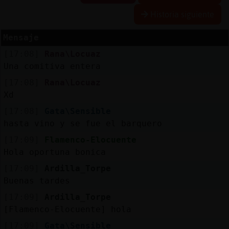
Historia siguiente
Mensaje
Reserva
[17:08]
Rana\Locuaz
alias
Una comitiva entera
[17:08]
Rana\Locuaz
Xd
Actuali
[17:08]
Gata\Sensible
contras
hasta vino y se fue el barquero
[17:09]
Flamenco-Elocuente
Hola oportuna bonica
Actuali
[17:09]
Ardilla_Torpe
IP
Buenas tardes
virtual
[17:09]
Ardilla_Torpe
[Flamenco-Elocuente] hola
[17:09]
Gata\Sensible