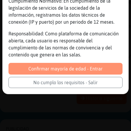
Cumplimiento Normativo: En cumplimiento de la
https://chathispano.link/dOdPxW1y/Rxq0NwFSTM
legislación de servicios de la sociedad de la
[17:13]
Oveja\Veloz
información, registramos los datos técnicos de
Tambi鮠nos puedes escuchar en la Web:
conexión (IP y puerto) por un periodo de 12 meses.
https://chathispano.link/PWBcKEtap+yNVol2zme
Responsabilidad: Como plataforma de comunicación
[17:13]
Oveja\Veloz
abierta, cada usuario es responsable del
O a trav鳠de tu tel馯no m󶩬, tablet o
cumplimiento de las normas de convivencia y del
reproductor:
contenido que genera en las salas.
https://chathispano.link/MM/9HJyBbiXo1mFVk2V
[17:13]
Flamenco-Elocuente
Confirmar mayoría de edad - Entrar
Uyyyy la pantera rosa
No cumplo los requisitos - Salir
Reportar
Historia anterior
Historia siguiente
PUBLICIDAD