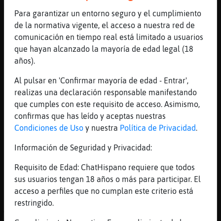
Ardilla_Torpe a que pase un rato xD
Para garantizar un entorno seguro y el cumplimiento
[17:11]
Flamenco-Elocuente
de la normativa vigente, el acceso a nuestra red de
Hola Libelula{ConPereza
comunicación en tiempo real está limitado a usuarios
que hayan alcanzado la mayoría de edad legal (18
[17:11]
Ardilla_Torpe
años).
[Flamenco-Elocuente] ahahha
[17:11]
Libelula{ConPereza
Al pulsar en 'Confirmar mayoría de edad - Entrar',
[Flamenco-Elocuente] hola buenas tardes
realizas una declaración responsable manifestando
que cumples con este requisito de acceso. Asimismo,
[17:12]
Gata\Sensible
confirmas que has leído y aceptas nuestras
buenas tardes Libelula{ConPereza besos
Condiciones de Uso
y nuestra
Política de Privacidad
.
[17:12]
Flamenco-Elocuente
Que tal oportuna?
Información de Seguridad y Privacidad:
[17:12]
Libelula{ConPereza
Requisito de Edad: ChatHispano requiere que todos
[Gata\Sensible] buenas tardes besotesss
sus usuarios tengan 18 años o más para participar. El
[17:13]
Oveja\Veloz
acceso a perfiles que no cumplan este criterio está
Emitiendo: Libelula{ConPereza Esc�chanos en 
restringido.
Web: